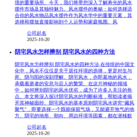
境的重要场所。今天，我们将带您深入了解寿光的风水
摆件市场及其独特魅力。风水摆件的奥秘：如何选择适
合你的风水物品风水摆件作为风水学中的重要元素，其
选择和摆放直接影响到个人运势和家庭氛围。风
公司起名
2025-10-20
阴宅风水怎样辨别 阴宅风水的四种方法
阴宅风水怎样辨别 阴宅风水的四种方法,在传统的中国文
化中，风水不仅仅是关于居住环境的选择，更是对生与
死、阴与阳的深刻理解。阴宅风水，亦即墓地的风水，
承载着逝者的安息与后人的繁荣。在这片神秘的领域
中，如何辨别阴宅的风水优劣，成为了许多人关注的焦
点。本文将深入探讨阴宅风水的判断标准，帮助读者揭
开其神秘面纱。阴宅风水的基本原则阴宅风水讲究“藏风
聚气”，即要选择一个既能保留气场，又能避开煞气的地
方。阴宅的地形、朝向、周边环境等因素，都在潜移默
公司起名
2025-10-20