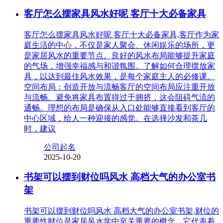
客厅怎么摆家具风水好呢 客厅十大必备家具
客厅怎么摆家具风水好呢 客厅十大必备家具,客厅作为家
庭生活的中心，不仅是家人聚会、休闲娱乐的场所，更
是家居风水的重要节点。良好的风水布局能够提升家庭
的气场，增强幸福感与和谐氛围。了解如何合理摆放家
具，以达到最佳风水效果，是每个家庭主人的必修课。
空间布局：创造开放与流畅客厅的空间布局应注重开放
与流畅。避免将家具布置得过于拥挤，这会阻碍气流的
通畅。理想的布局是确保从入口处能够直接看到客厅的
中心区域，给人一种迎接的感觉。在选择沙发和茶几
时，建议
公司起名
2025-10-20
书架可以摆到财位吗风水 高档大气的办公室书
架
书架可以摆到财位吗风水 高档大气的办公室书架,财位的
重要性财位是家居风水学中至关重要的概念，它代表着