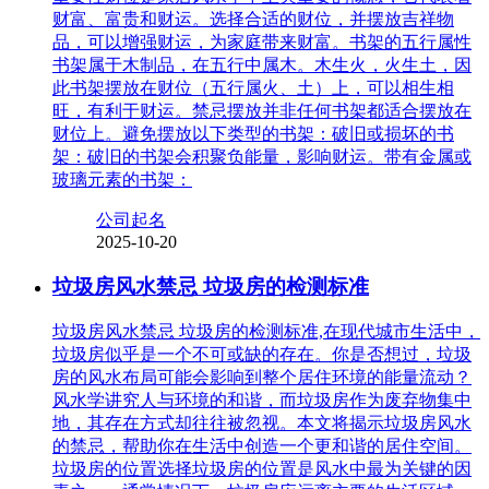
财富、富贵和财运。选择合适的财位，并摆放吉祥物
品，可以增强财运，为家庭带来财富。书架的五行属性
书架属于木制品，在五行中属木。木生火，火生土，因
此书架摆放在财位（五行属火、土）上，可以相生相
旺，有利于财运。禁忌摆放并非任何书架都适合摆放在
财位上。避免摆放以下类型的书架：破旧或损坏的书
架：破旧的书架会积聚负能量，影响财运。带有金属或
玻璃元素的书架：
公司起名
2025-10-20
垃圾房风水禁忌 垃圾房的检测标准
垃圾房风水禁忌 垃圾房的检测标准,在现代城市生活中，
垃圾房似乎是一个不可或缺的存在。你是否想过，垃圾
房的风水布局可能会影响到整个居住环境的能量流动？
风水学讲究人与环境的和谐，而垃圾房作为废弃物集中
地，其存在方式却往往被忽视。本文将揭示垃圾房风水
的禁忌，帮助你在生活中创造一个更和谐的居住空间。
垃圾房的位置选择垃圾房的位置是风水中最为关键的因