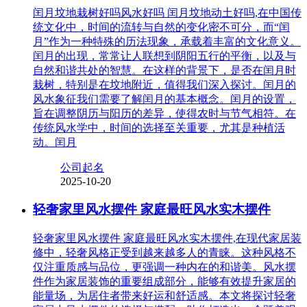
闰月坟地栽树好吗风水好吗 闰月坟地动土好吗,在中国传
统文化中，时间的流转与自然的变化密不可分，而“闰
月”作为一种特殊的历法现象，承载着丰富的文化意义。
闰月的出现，常常让人联想到阴阳五行的平衡，以及与
自然和谐共处的智慧。在这样的背景下，是否在闰月时
栽树，特别是在坟地附近，值得我们深入探讨。闰月的
风水象征我们需要了解闰月的基本概念。闰月的设置，
旨在调整阴历与阳历的差异，使得农时与节气相符。在
传统风水学中，时间的选择至关重要，尤其是种植活
动。闰月
公司起名
2025-10-20
轻奢家里风水摆件 家庭最旺风水实木摆件
轻奢家里风水摆件 家庭最旺风水实木摆件,在现代家居装
修中，轻奢风格正受到越来越多人的青睐。这种风格不
仅注重质感与品位，更强调一种内在的和谐美。风水摆
件作为家居装饰的重要组成部分，能够有效提升家居的
能量场，为居住者带来好运和舒适感。本文将探讨轻奢