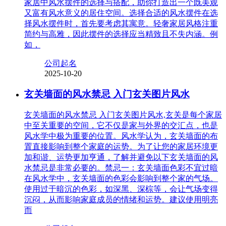
家居中风水摆件的选择与搭配，助你打造出一个既美观
又富有风水意义的居住空间。选择合适的风水摆件在选
择风水摆件时，首先要考虑其寓意。轻奢家居风格注重
简约与高雅，因此摆件的选择应当精致且不失内涵。例
如，
公司起名
2025-10-20
玄关墙面的风水禁忌 入门玄关图片风水
玄关墙面的风水禁忌 入门玄关图片风水,玄关是每个家居
中至关重要的空间，它不仅是家与外界的交汇点，也是
风水学中极为重要的位置。风水学认为，玄关墙面的布
置直接影响到整个家庭的运势。为了让您的家居环境更
加和谐、运势更加亨通，了解并避免以下玄关墙面的风
水禁忌是非常必要的。禁忌一：玄关墙面色彩不宜过暗
在风水学中，玄关墙面的色彩会影响到整个家的气场。
使用过于暗沉的色彩，如深黑、深棕等，会让气场变得
沉闷，从而影响家庭成员的情绪和运势。建议使用明亮
而