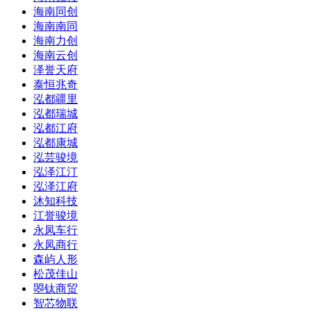
海南同创
海南南同
海南力创
海南云创
泽誉天府
泰恒兆奇
泓都疆里
泓都瑞城
泓都江府
泓都康城
泓芸骏境
泓泽江汀
泓泽江府
沐知科技
江誉骏境
永凤车行
永凤商行
森屿人形
松茂佳山
曌钛商贸
智芯物联