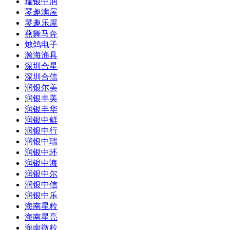
瑞银中润
琴趣满屋
琴趣乐屋
燕舞马奔
烛鸽电子
瀚海渔具
深圳合星
深圳合信
润银尔美
润银丰美
润银丰华
润银中鲜
润银中行
润银中瑞
润银中环
润银中海
润银中尔
润银中信
润银中乐
海南星粒
海南星亮
海南微粒