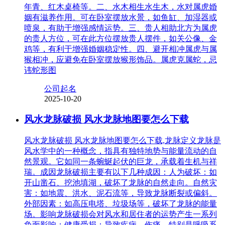
年青、红木桌椅等。二、水木相生水生木，水对属虎婚
姻有滋养作用。可在卧室摆放水景，如鱼缸、加湿器或
喷泉，有助于增强感情运势。三、贵人相助北方为属虎
的贵人方位，可在此方位摆放贵人摆件，如关公像、金
鸡等，有利于增强婚姻稳定性。四、避开相冲属虎与属
猴相冲，应避免在卧室摆放猴形饰品。属虎克属蛇，忌
讳蛇形图
公司起名
2025-10-20
风水龙脉破损 风水龙脉地图要怎么下载
风水龙脉破损 风水龙脉地图要怎么下载,龙脉定义龙脉是
风水学中的一种概念，指具有独特地势与能量流动的自
然景观。它如同一条蜿蜒起伏的巨龙，承载着生机与祥
瑞。成因龙脉破损主要有以下几种成因：人为破坏：如
开山凿石、挖池填湖，破坏了龙脉的自然走向。自然灾
害：如地震、洪水、泥石流等，导致龙脉断裂或偏斜。
外部因素：如高压电塔、垃圾场等，破坏了龙脉的能量
场。影响龙脉破损会对风水和居住者的运势产生一系列
负面影响：健康受损：导致疾病、伤痛，特别是呼吸系