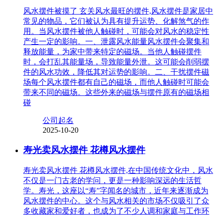
风水摆件被摸了 玄关风水最旺的摆件,风水摆件是家居中
常见的物品，它们被认为具有提升运势、化解煞气的作
用。当风水摆件被他人触碰时，可能会对风水的稳定性
产生一定的影响。一、泄露风水能量风水摆件会聚集和
释放能量，为家中带来特定的磁场。当他人触碰摆件
时，会打乱其能量场，导致能量外泄。这可能会削弱摆
件的风水功效，降低其对运势的影响。二、干扰摆件磁
场每个风水摆件都有自己的磁场，而他人触碰时可能会
带来不同的磁场。这些外来的磁场与摆件原有的磁场相
碰
公司起名
2025-10-20
寿光卖风水摆件 花樽风水摆件
寿光卖风水摆件 花樽风水摆件,在中国传统文化中，风水
不仅是一门古老的学问，更是一种影响深远的生活哲
学。寿光，这座以“寿”字闻名的城市，近年来逐渐成为
风水摆件的中心。这个与风水相关的市场不仅吸引了众
多收藏家和爱好者，也成为了不少人调和家庭与工作环