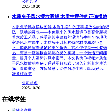
公司起名
2025-10-20
木质兔子风水摆放图解 木质牛摆件的正确摆放
木质兔子风水摆放图解 木质牛摆件的正确摆放,尘封的记
忆，跃动的灵魂——木兔带来的风水新境你是否曾凝视
着木质工艺品，感受到其中蕴藏的温润与生机？在现代
家居风水布局中，木质兔子以其独特的材质和象征意
义，悄然扮演着举足轻重的角色。它不仅仅是一件装饰
品，更是一座连接自然与心灵的桥梁，一个激活空间能
量、提升个人运势的风水密码。本文将为你揭秘木质兔
子风水摆放的奥秘，通过图解形式，深入剖析其材质选
择、造型寓意、方位禁忌，助你雕琢生机，跃动好运。
准备好跟随
公司起名
2025-10-20
在线求签