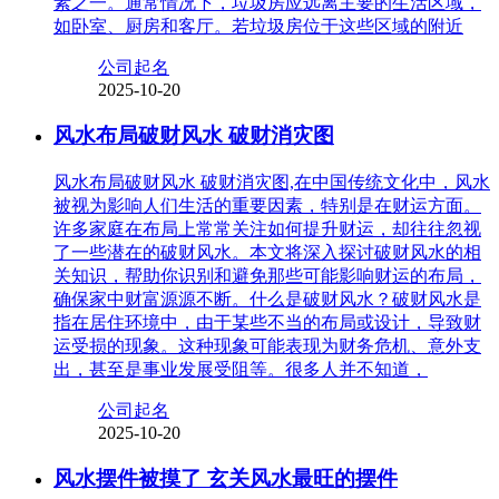
素之一。通常情况下，垃圾房应远离主要的生活区域，
如卧室、厨房和客厅。若垃圾房位于这些区域的附近
公司起名
2025-10-20
风水布局破财风水 破财消灾图
风水布局破财风水 破财消灾图,在中国传统文化中，风水
被视为影响人们生活的重要因素，特别是在财运方面。
许多家庭在布局上常常关注如何提升财运，却往往忽视
了一些潜在的破财风水。本文将深入探讨破财风水的相
关知识，帮助你识别和避免那些可能影响财运的布局，
确保家中财富源源不断。什么是破财风水？破财风水是
指在居住环境中，由于某些不当的布局或设计，导致财
运受损的现象。这种现象可能表现为财务危机、意外支
出，甚至是事业发展受阻等。很多人并不知道，
公司起名
2025-10-20
风水摆件被摸了 玄关风水最旺的摆件