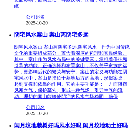
统
公司起名
2025-10-20
阴宅风水案山 案山离阴宅多远
阴宅风水案山 案山离阴宅多远,阴宅风水，作为中国传统
文化的重要组成部分，蕴含着深厚的哲理和实践经验。
其中，案山作为风水布局中的关键要素，承担着保护和
引导的功能。正确选择和布置案山，不仅关乎家族的运
势，更影响后代的繁荣与安宁。案山的定义与功能在阴
宅风水中，案山是指位于墓地后方的高地，形似案桌，
起到支撑和依靠的作用。它的主要功能是：一方面阻挡
风寒之气，保护墓穴；形成一种气场，引导生气的流
动。理想的案山能够使阴宅的风水气场稳固，确保
公司起名
2025-10-20
闰月坟地栽树好吗风水好吗 闰月坟地动土好吗