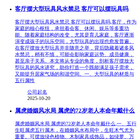
客厅摆大型玩具风水禁忌 客厅可以摆玩具吗
客厅摆大型玩具风水禁忌 客厅可以摆玩具吗,客厅，作为
家庭的核心枢纽，承担着会客、休闲、娱乐等多重功
能。随着家庭结构的改变，尤其是育儿家庭，客厅逐渐
演变成孩子的玩乐空间，大型玩具的出现也愈发普遍。
在客厅摆放大型玩具并非随意之举，背后隐藏着诸多风
水禁忌，稍有不慎，可能会影响家庭运势、成员健康，
甚至亲子关系。本文将从专业的角度，剖析客厅摆放大
型玩具的风水讲究，助你打造一个既能满足孩子需求，
又能提升居家气场的和谐空间。一、大型玩具的材质与
五行属性
公司起名
2025-10-20
属虎婚姻风水局 属虎的72岁老人本命年戴什么
属虎婚姻风水局 属虎的72岁老人本命年戴什么,一、五行
生旺属虎五行属木，在婚姻风水布局中，生旺木气尤为
重要。可摆放绿色植物、木制家具或饰品，如绿萝、万