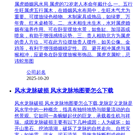
属虎婚姻风水局 属虎的72岁老人本命年戴什么,一、五行
生旺属虎五行属木，在婚姻风水布局中，生旺木气尤为
重要。可摆放绿色植物、木制家具或饰品，如绿萝、万
年青、红木桌椅等。二、水木相生水生木，水对属虎婚
姻有滋养作用。可在卧室摆放水景，如鱼缸、加湿器或
喷泉，有助于增强感情运势。三、贵人相助北方为属虎
的贵人方位，可在此方位摆放贵人摆件，如关公像、金
鸡等，有利于增强婚姻稳定性。四、避开相冲属虎与属
猴相冲，应避免在卧室摆放猴形饰品。属虎克属蛇，忌
讳蛇形图
公司起名
2025-10-20
风水龙脉破损 风水龙脉地图要怎么下载
风水龙脉破损 风水龙脉地图要怎么下载,龙脉定义龙脉是
风水学中的一种概念，指具有独特地势与能量流动的自
然景观。它如同一条蜿蜒起伏的巨龙，承载着生机与祥
瑞。成因龙脉破损主要有以下几种成因：人为破坏：如
开山凿石、挖池填湖，破坏了龙脉的自然走向。自然灾
害：如地震、洪水、泥石流等，导致龙脉断裂或偏斜。