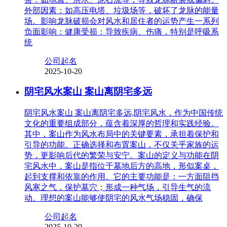
外部因素：如高压电塔、垃圾场等，破坏了龙脉的能量
场。影响龙脉破损会对风水和居住者的运势产生一系列
负面影响：健康受损：导致疾病、伤痛，特别是呼吸系
统
公司起名
2025-10-20
阴宅风水案山 案山离阴宅多远
阴宅风水案山 案山离阴宅多远,阴宅风水，作为中国传统
文化的重要组成部分，蕴含着深厚的哲理和实践经验。
其中，案山作为风水布局中的关键要素，承担着保护和
引导的功能。正确选择和布置案山，不仅关乎家族的运
势，更影响后代的繁荣与安宁。案山的定义与功能在阴
宅风水中，案山是指位于墓地后方的高地，形似案桌，
起到支撑和依靠的作用。它的主要功能是：一方面阻挡
风寒之气，保护墓穴；形成一种气场，引导生气的流
动。理想的案山能够使阴宅的风水气场稳固，确保
公司起名
2025-10-20