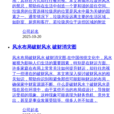
地，其存在方式却往往被忽视。本文将揭示垃圾房风水
的禁忌，帮助你在生活中创造一个更和谐的居住空间。
垃圾房的位置选择垃圾房的位置是风水中最为关键的因
素之一。通常情况下，垃圾房应远离主要的生活区域，
如卧室、厨房和客厅。若垃圾房位于这些区域的附近
公司起名
2025-10-20
风水布局破财风水 破财消灾图
风水布局破财风水 破财消灾图,在中国传统文化中，风水
被视为影响人们生活的重要因素，特别是在财运方面。
许多家庭在布局上常常关注如何提升财运，却往往忽视
了一些潜在的破财风水。本文将深入探讨破财风水的相
关知识，帮助你识别和避免那些可能影响财运的布局，
确保家中财富源源不断。什么是破财风水？破财风水是
指在居住环境中，由于某些不当的布局或设计，导致财
运受损的现象。这种现象可能表现为财务危机、意外支
出，甚至是事业发展受阻等。很多人并不知道，
公司起名