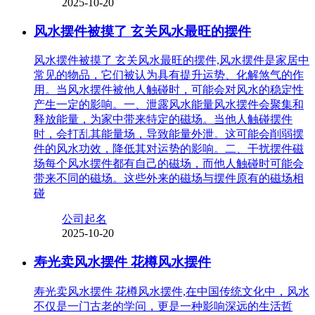
2025-10-20
风水摆件被摸了 玄关风水最旺的摆件
风水摆件被摸了 玄关风水最旺的摆件,风水摆件是家居中
常见的物品，它们被认为具有提升运势、化解煞气的作
用。当风水摆件被他人触碰时，可能会对风水的稳定性
产生一定的影响。一、泄露风水能量风水摆件会聚集和
释放能量，为家中带来特定的磁场。当他人触碰摆件
时，会打乱其能量场，导致能量外泄。这可能会削弱摆
件的风水功效，降低其对运势的影响。二、干扰摆件磁
场每个风水摆件都有自己的磁场，而他人触碰时可能会
带来不同的磁场。这些外来的磁场与摆件原有的磁场相
碰
公司起名
2025-10-20
寿光卖风水摆件 花樽风水摆件
寿光卖风水摆件 花樽风水摆件,在中国传统文化中，风水
不仅是一门古老的学问，更是一种影响深远的生活哲