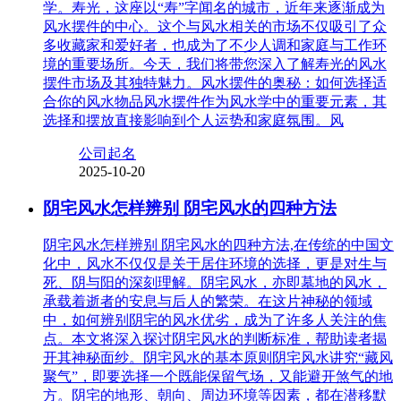
学。寿光，这座以“寿”字闻名的城市，近年来逐渐成为
风水摆件的中心。这个与风水相关的市场不仅吸引了众
多收藏家和爱好者，也成为了不少人调和家庭与工作环
境的重要场所。今天，我们将带您深入了解寿光的风水
摆件市场及其独特魅力。风水摆件的奥秘：如何选择适
合你的风水物品风水摆件作为风水学中的重要元素，其
选择和摆放直接影响到个人运势和家庭氛围。风
公司起名
2025-10-20
阴宅风水怎样辨别 阴宅风水的四种方法
阴宅风水怎样辨别 阴宅风水的四种方法,在传统的中国文
化中，风水不仅仅是关于居住环境的选择，更是对生与
死、阴与阳的深刻理解。阴宅风水，亦即墓地的风水，
承载着逝者的安息与后人的繁荣。在这片神秘的领域
中，如何辨别阴宅的风水优劣，成为了许多人关注的焦
点。本文将深入探讨阴宅风水的判断标准，帮助读者揭
开其神秘面纱。阴宅风水的基本原则阴宅风水讲究“藏风
聚气”，即要选择一个既能保留气场，又能避开煞气的地
方。阴宅的地形、朝向、周边环境等因素，都在潜移默