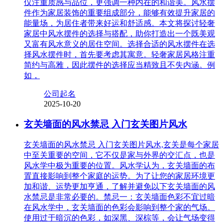
仅注重质感与品位，更强调一种内在的和谐美。风水摆
件作为家居装饰的重要组成部分，能够有效提升家居的
能量场，为居住者带来好运和舒适感。本文将探讨轻奢
家居中风水摆件的选择与搭配，助你打造出一个既美观
又富有风水意义的居住空间。选择合适的风水摆件在选
择风水摆件时，首先要考虑其寓意。轻奢家居风格注重
简约与高雅，因此摆件的选择应当精致且不失内涵。例
如，
公司起名
2025-10-20
玄关墙面的风水禁忌 入门玄关图片风水
玄关墙面的风水禁忌 入门玄关图片风水,玄关是每个家居
中至关重要的空间，它不仅是家与外界的交汇点，也是
风水学中极为重要的位置。风水学认为，玄关墙面的布
置直接影响到整个家庭的运势。为了让您的家居环境更
加和谐、运势更加亨通，了解并避免以下玄关墙面的风
水禁忌是非常必要的。禁忌一：玄关墙面色彩不宜过暗
在风水学中，玄关墙面的色彩会影响到整个家的气场。
使用过于暗沉的色彩，如深黑、深棕等，会让气场变得