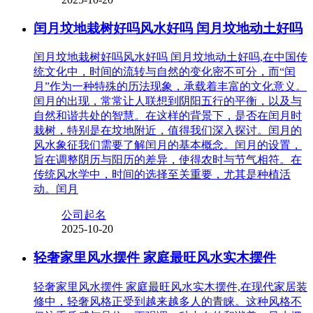
闰月坟地栽树好吗风水好吗 闰月坟地动土好吗
闰月坟地栽树好吗风水好吗 闰月坟地动土好吗,在中国传
统文化中，时间的流转与自然的变化密不可分，而“闰
月”作为一种特殊的历法现象，承载着丰富的文化意义。
闰月的出现，常常让人联想到阴阳五行的平衡，以及与
自然和谐共处的智慧。在这样的背景下，是否在闰月时
栽树，特别是在坟地附近，值得我们深入探讨。闰月的
风水象征我们需要了解闰月的基本概念。闰月的设置，
旨在调整阴历与阳历的差异，使得农时与节气相符。在
传统风水学中，时间的选择至关重要，尤其是种植活
动。闰月
公司起名
2025-10-20
轻奢家里风水摆件 家庭最旺风水实木摆件
轻奢家里风水摆件 家庭最旺风水实木摆件,在现代家居装
修中，轻奢风格正受到越来越多人的青睐。这种风格不