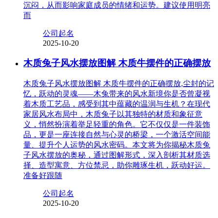
沉闷，从而影响家庭成员的情绪和运势。建议使用明亮
而
公司起名
2025-10-20
木质兔子风水摆放图解 木质牛摆件的正确摆放
木质兔子风水摆放图解 木质牛摆件的正确摆放,尘封的记
忆，跃动的灵魂——木兔带来的风水新境你是否曾凝视
着木质工艺品，感受到其中蕴藏的温润与生机？在现代
家居风水布局中，木质兔子以其独特的材质和象征意
义，悄然扮演着举足轻重的角色。它不仅仅是一件装饰
品，更是一座连接自然与心灵的桥梁，一个激活空间能
量、提升个人运势的风水密码。本文将为你揭秘木质兔
子风水摆放的奥秘，通过图解形式，深入剖析其材质选
择、造型寓意、方位禁忌，助你雕琢生机，跃动好运。
准备好跟随
公司起名
2025-10-20