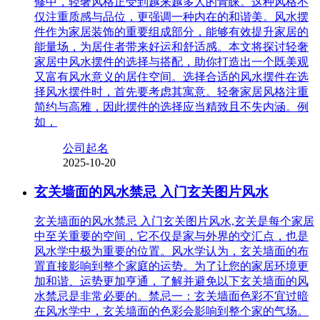
修中，轻奢风格正受到越来越多人的青睐。这种风格不
仅注重质感与品位，更强调一种内在的和谐美。风水摆
件作为家居装饰的重要组成部分，能够有效提升家居的
能量场，为居住者带来好运和舒适感。本文将探讨轻奢
家居中风水摆件的选择与搭配，助你打造出一个既美观
又富有风水意义的居住空间。选择合适的风水摆件在选
择风水摆件时，首先要考虑其寓意。轻奢家居风格注重
简约与高雅，因此摆件的选择应当精致且不失内涵。例
如，
公司起名
2025-10-20
玄关墙面的风水禁忌 入门玄关图片风水
玄关墙面的风水禁忌 入门玄关图片风水,玄关是每个家居
中至关重要的空间，它不仅是家与外界的交汇点，也是
风水学中极为重要的位置。风水学认为，玄关墙面的布
置直接影响到整个家庭的运势。为了让您的家居环境更
加和谐、运势更加亨通，了解并避免以下玄关墙面的风
水禁忌是非常必要的。禁忌一：玄关墙面色彩不宜过暗
在风水学中，玄关墙面的色彩会影响到整个家的气场。