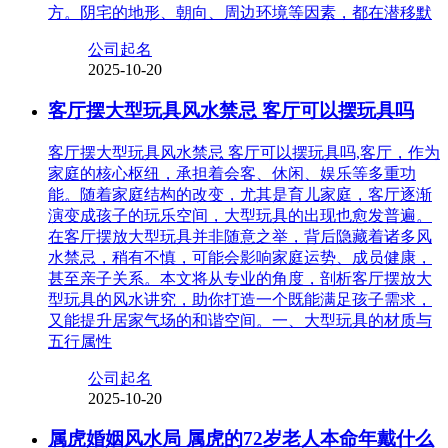
方。阴宅的地形、朝向、周边环境等因素，都在潜移默
公司起名
2025-10-20
客厅摆大型玩具风水禁忌 客厅可以摆玩具吗
客厅摆大型玩具风水禁忌 客厅可以摆玩具吗,客厅，作为
家庭的核心枢纽，承担着会客、休闲、娱乐等多重功
能。随着家庭结构的改变，尤其是育儿家庭，客厅逐渐
演变成孩子的玩乐空间，大型玩具的出现也愈发普遍。
在客厅摆放大型玩具并非随意之举，背后隐藏着诸多风
水禁忌，稍有不慎，可能会影响家庭运势、成员健康，
甚至亲子关系。本文将从专业的角度，剖析客厅摆放大
型玩具的风水讲究，助你打造一个既能满足孩子需求，
又能提升居家气场的和谐空间。一、大型玩具的材质与
五行属性
公司起名
2025-10-20
属虎婚姻风水局 属虎的72岁老人本命年戴什么