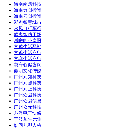
海南南熠科技
海南力创投资
海南云创投资
泓杰智慧城市
永凤自行车行
武夷智仿工场
曦曦的小皇冠
文蓉生活驿站
文蓉生活商行
文容生活商行
慧海心健咨询
微明文化传媒
广州元知科技
广州元强科技
广州元上科技
广州众启科技
广州众启信息
广州众元科技
尕潘电车快修
宁波互生元业
妙问九型人格