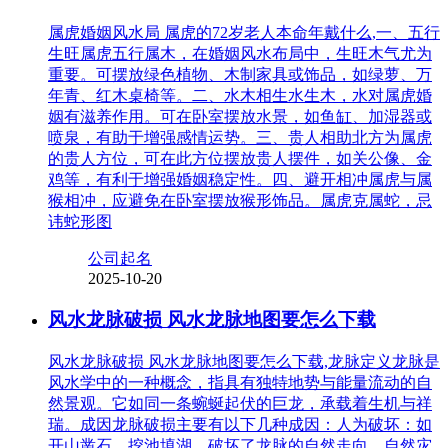
属虎婚姻风水局 属虎的72岁老人本命年戴什么,一、五行
生旺属虎五行属木，在婚姻风水布局中，生旺木气尤为
重要。可摆放绿色植物、木制家具或饰品，如绿萝、万
年青、红木桌椅等。二、水木相生水生木，水对属虎婚
姻有滋养作用。可在卧室摆放水景，如鱼缸、加湿器或
喷泉，有助于增强感情运势。三、贵人相助北方为属虎
的贵人方位，可在此方位摆放贵人摆件，如关公像、金
鸡等，有利于增强婚姻稳定性。四、避开相冲属虎与属
猴相冲，应避免在卧室摆放猴形饰品。属虎克属蛇，忌
讳蛇形图
公司起名
2025-10-20
风水龙脉破损 风水龙脉地图要怎么下载
风水龙脉破损 风水龙脉地图要怎么下载,龙脉定义龙脉是
风水学中的一种概念，指具有独特地势与能量流动的自
然景观。它如同一条蜿蜒起伏的巨龙，承载着生机与祥
瑞。成因龙脉破损主要有以下几种成因：人为破坏：如
开山凿石、挖池填湖，破坏了龙脉的自然走向。自然灾