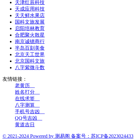
天津红辰科技
天成应用科技
天天鲜水果店
国科文旅发展
启阳培林教育
合肥聚火散星
南京诚镱商行
半岛百刻美食
北京天工世界
北京国科文旅
八字紫微斗数
友情链接：
老黄历__
姓名打分__
在线求签__
八字测算__
手机号吉凶__
QQ号吉凶__
黄道吉日
© 2021-2024 Powered by 测易阁 备案号：苏ICP备2023024433