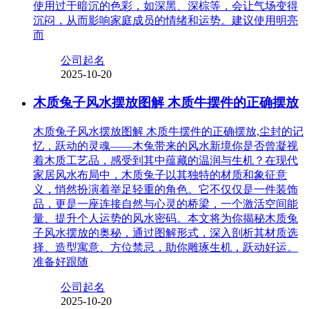
使用过于暗沉的色彩，如深黑、深棕等，会让气场变得
沉闷，从而影响家庭成员的情绪和运势。建议使用明亮
而
公司起名
2025-10-20
木质兔子风水摆放图解 木质牛摆件的正确摆放
木质兔子风水摆放图解 木质牛摆件的正确摆放,尘封的记
忆，跃动的灵魂——木兔带来的风水新境你是否曾凝视
着木质工艺品，感受到其中蕴藏的温润与生机？在现代
家居风水布局中，木质兔子以其独特的材质和象征意
义，悄然扮演着举足轻重的角色。它不仅仅是一件装饰
品，更是一座连接自然与心灵的桥梁，一个激活空间能
量、提升个人运势的风水密码。本文将为你揭秘木质兔
子风水摆放的奥秘，通过图解形式，深入剖析其材质选
择、造型寓意、方位禁忌，助你雕琢生机，跃动好运。
准备好跟随
公司起名
2025-10-20