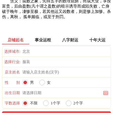
含义：成败之象，先得五字的数理庇荫，而成大业，享按
富贵，后由盈数(凡十谓之盈数)的暗示诱导而成陷失败，亡身
破于晚年，凄惨至极，若其他运又凶数者，则是惨上加惨。杀
伤，离秋， 孤单频临，或至于刑罚。
店铺起名
事业运程
八字财运
十年大运
选择城市:
选择行业:
店主姓名
性 别
男
女
出生日期
字数选择
不限
1个字
2个字