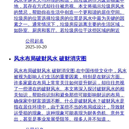
风水学讲究人与环境的和谐，而垃圾房作为废弃物集中
地，其存在方式却往往被忽视。本文将揭示垃圾房风水
的禁忌，帮助你在生活中创造一个更和谐的居住空间。
垃圾房的位置选择垃圾房的位置是风水中最为关键的因
素之一。通常情况下，垃圾房应远离主要的生活区域，
如卧室、厨房和客厅。若垃圾房位于这些区域的附近
公司起名
2025-10-20
风水布局破财风水 破财消灾图
风水布局破财风水 破财消灾图,在中国传统文化中，风水
被视为影响人们生活的重要因素，特别是在财运方面。
许多家庭在布局上常常关注如何提升财运，却往往忽视
了一些潜在的破财风水。本文将深入探讨破财风水的相
关知识，帮助你识别和避免那些可能影响财运的布局，
确保家中财富源源不断。什么是破财风水？破财风水是
指在居住环境中，由于某些不当的布局或设计，导致财
运受损的现象。这种现象可能表现为财务危机、意外支
出，甚至是事业发展受阻等。很多人并不知道，