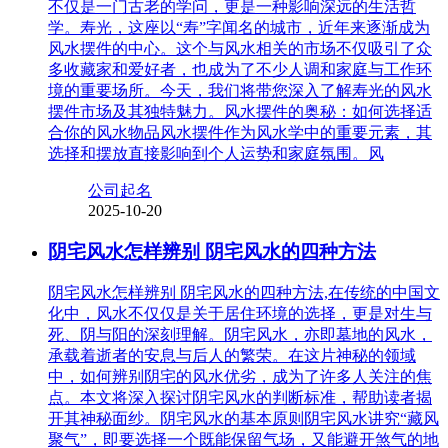
不仅是一门古老的学问，更是一种影响深远的生活哲
学。寿光，这座以“寿”字闻名的城市，近年来逐渐成为
风水摆件的中心。这个与风水相关的市场不仅吸引了众
多收藏家和爱好者，也成为了不少人调和家庭与工作环
境的重要场所。今天，我们将带您深入了解寿光的风水
摆件市场及其独特魅力。风水摆件的奥秘：如何选择适
合你的风水物品风水摆件作为风水学中的重要元素，其
选择和摆放直接影响到个人运势和家庭氛围。风
公司起名
2025-10-20
阴宅风水怎样辨别 阴宅风水的四种方法
阴宅风水怎样辨别 阴宅风水的四种方法,在传统的中国文
化中，风水不仅仅是关于居住环境的选择，更是对生与
死、阴与阳的深刻理解。阴宅风水，亦即墓地的风水，
承载着逝者的安息与后人的繁荣。在这片神秘的领域
中，如何辨别阴宅的风水优劣，成为了许多人关注的焦
点。本文将深入探讨阴宅风水的判断标准，帮助读者揭
开其神秘面纱。阴宅风水的基本原则阴宅风水讲究“藏风
聚气”，即要选择一个既能保留气场，又能避开煞气的地