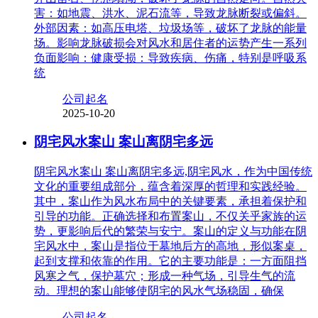
害：如地震、洪水、泥石流等，导致龙脉断裂或偏斜。
外部因素：如高压电塔、垃圾场等，破坏了龙脉的能量
场。影响龙脉破损会对风水和居住者的运势产生一系列
负面影响：健康受损：导致疾病、伤痛，特别是呼吸系
统
公司起名
2025-10-20
阴宅风水案山 案山离阴宅多远
阴宅风水案山 案山离阴宅多远,阴宅风水，作为中国传统
文化的重要组成部分，蕴含着深厚的哲理和实践经验。
其中，案山作为风水布局中的关键要素，承担着保护和
引导的功能。正确选择和布置案山，不仅关乎家族的运
势，更影响后代的繁荣与安宁。案山的定义与功能在阴
宅风水中，案山是指位于墓地后方的高地，形似案桌，
起到支撑和依靠的作用。它的主要功能是：一方面阻挡
风寒之气，保护墓穴；形成一种气场，引导生气的流
动。理想的案山能够使阴宅的风水气场稳固，确保
公司起名