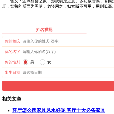
含义：鸾风相会之象，形成确定之意。多功威智谋， 刚毅果
反，繁荣的反面为黑暗，勿轻用之，妇女断不可用，用则孤寡
姓名祥批
你的姓氏
你的名字
你的性别
男
女
出生日期
相关文章
客厅怎么摆家具风水好呢 客厅十大必备家具