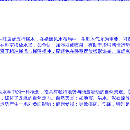
五行生旺属虎五行属木，在婚姻风水布局中，生旺木气尤为重要。
在卧室摆放水景，如鱼缸、加湿器或喷泉，有助于增强感情运势
避开相冲属虎与属猴相冲，应避免在卧室摆放猴形饰品。属虎克
是风水学中的一种概念，指具有独特地势与能量流动的自然景观
，破坏了龙脉的自然走向。自然灾害：如地震、洪水、泥石流等
运势产生一系列负面影响：健康受损：导致疾病、伤痛，特别是