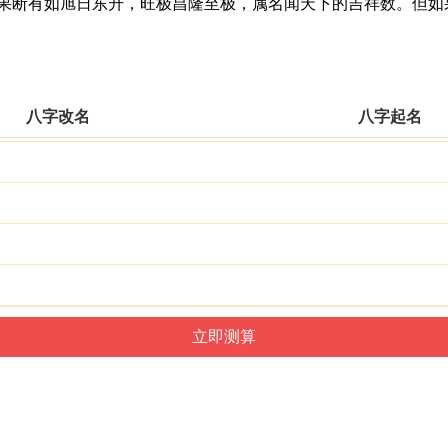
断有如旭日东升，旺极昌隆至极，属名闻天下的吉祥数。但如
。
八字改名
八字起名