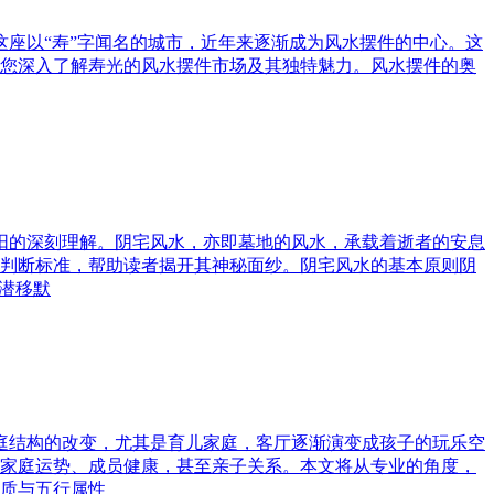
这座以“寿”字闻名的城市，近年来逐渐成为风水摆件的中心。这
您深入了解寿光的风水摆件市场及其独特魅力。风水摆件的奥
与阳的深刻理解。阴宅风水，亦即墓地的风水，承载着逝者的安息
判断标准，帮助读者揭开其神秘面纱。阴宅风水的基本原则阴
潜移默
家庭结构的改变，尤其是育儿家庭，客厅逐渐演变成孩子的玩乐空
家庭运势、成员健康，甚至亲子关系。本文将从专业的角度，
质与五行属性