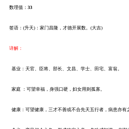
数理值：
33
签语：(升天)：家门昌隆，才德开展数。(大吉)
详解：
基业：天官、臣将、部长、文昌、学士、田宅、富翁。
家庭 ：可望幸福，身强口硬，妇女用则孤寡。
健康：可望健康，三才不善或不合先天五行者，病患亦有