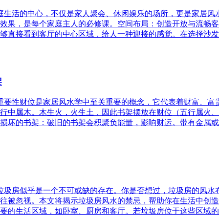
家庭生活的中心，不仅是家人聚会、休闲娱乐的场所，更是家居
效果，是每个家庭主人的必修课。空间布局：创造开放与流畅客
够直接看到客厅的中心区域，给人一种迎接的感觉。在选择沙发
架
的重要性财位是家居风水学中至关重要的概念，它代表着财富、
行中属木。木生火，火生土，因此书架摆放在财位（五行属火、
损坏的书架：破旧的书架会积聚负能量，影响财运。带有金属或
，垃圾房似乎是一个不可或缺的存在。你是否想过，垃圾房的风
往被忽视。本文将揭示垃圾房风水的禁忌，帮助你在生活中创造
要的生活区域，如卧室、厨房和客厅。若垃圾房位于这些区域的