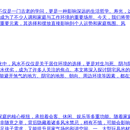
水不仅是一门古老的学问，更是一种影响深远的生活哲学。寿光，
成为了不少人调和家庭与工作环境的重要场所。今天，我们将带
重要元素，其选择和摆放直接影响到个人运势和家庭氛围。风
文化中，风水不仅仅是关于居住环境的选择，更是对生与死、阴
水优劣，成为了许多人关注的焦点。本文将深入探讨阴宅风水的
又能避开煞气的地方。阴宅的地形、朝向、周边环境等因素，都在
为家庭的核心枢纽，承担着会客、休闲、娱乐等多重功能。随着
非随意之举，背后隐藏着诸多风水禁忌，稍有不慎，可能会影响
足孩子需求，又能提升居家气场的和谐空间。一、大型玩具的材