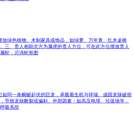
可摆放绿色植物、木制家具或饰品，如绿萝、万年青、红木桌椅
。三、贵人相助北方为属虎的贵人方位，可在此方位摆放贵人
属蛇，忌讳蛇形图
。它如同一条蜿蜒起伏的巨龙，承载着生机与祥瑞。成因龙脉破损
，导致龙脉断裂或偏斜。外部因素：如高压电塔、垃圾场等，
呼吸系统