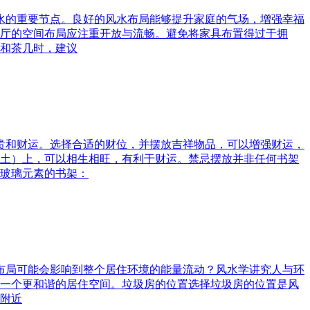
风水的重要节点。良好的风水布局能够提升家庭的气场，增强幸福
厅的空间布局应注重开放与流畅。避免将家具布置得过于拥
和茶几时，建议
富贵和财运。选择合适的财位，并摆放吉祥物品，可以增强财运，
土）上，可以相生相旺，有利于财运。禁忌摆放并非任何书架
玻璃元素的书架：
水布局可能会影响到整个居住环境的能量流动？风水学讲究人与环
一个更和谐的居住空间。垃圾房的位置选择垃圾房的位置是风
附近