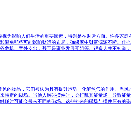
水被视为影响人们生活的重要因素，特别是在财运方面。许多家
和避免那些可能影响财运的布局，确保家中财富源源不断。什么
务危机、意外支出，甚至是事业发展受阻等。很多人并不知道，
中常见的物品，它们被认为具有提升运势、化解煞气的作用。当
来特定的磁场。当他人触碰摆件时，会打乱其能量场，导致能量
触碰时可能会带来不同的磁场。这些外来的磁场与摆件原有的磁