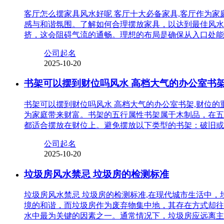
客厅怎么摆家具风水好呢 客厅十大必备家具,客厅作为
感与和谐氛围。了解如何合理摆放家具，以达到最佳风水
挤，这会阻碍气流的通畅。理想的布局是确保从入口处能
公司起名
2025-10-20
书架可以摆到财位吗风水 高档大气的办公室书
书架可以摆到财位吗风水 高档大气的办公室书架,财位
为家庭带来财富。书架的五行属性书架属于木制品，在五
都适合摆放在财位上。避免摆放以下类型的书架：破旧或
公司起名
2025-10-20
垃圾房风水禁忌 垃圾房的检测标准
垃圾房风水禁忌 垃圾房的检测标准,在现代城市生活中
境的和谐，而垃圾房作为废弃物集中地，其存在方式却往
水中最为关键的因素之一。通常情况下，垃圾房应远离主