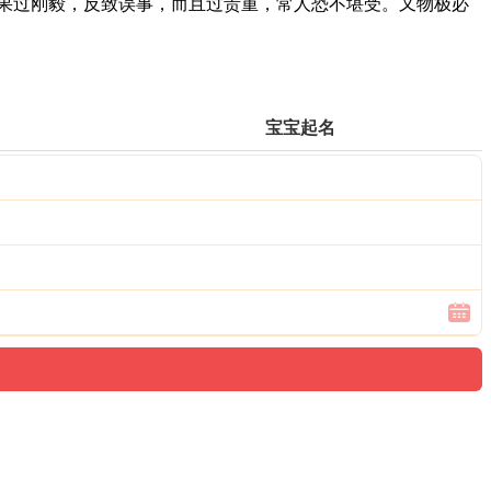
果过刚毅，反致误事，而且过贵重，常人恐不堪受。又物极必
宝宝起名