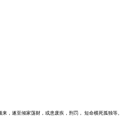
。
来，遂至倾家荡财，或患废疾，刑罚， 短命横死孤独等。