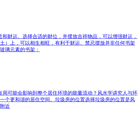
富贵和财运。选择合适的财位，并摆放吉祥物品，可以增强财运，
土）上，可以相生相旺，有利于财运。禁忌摆放并非任何书架
玻璃元素的书架：
水布局可能会影响到整个居住环境的能量流动？风水学讲究人与环
一个更和谐的居住空间。垃圾房的位置选择垃圾房的位置是风
附近