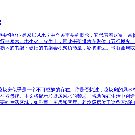
架
的重要性财位是家居风水学中至关重要的概念，它代表着财富、
行中属木。木生火，火生土，因此书架摆放在财位（五行属火、
损坏的书架：破旧的书架会积聚负能量，影响财运。带有金属或
，垃圾房似乎是一个不可或缺的存在。你是否想过，垃圾房的风
往被忽视。本文将揭示垃圾房风水的禁忌，帮助你在生活中创造
要的生活区域，如卧室、厨房和客厅。若垃圾房位于这些区域的