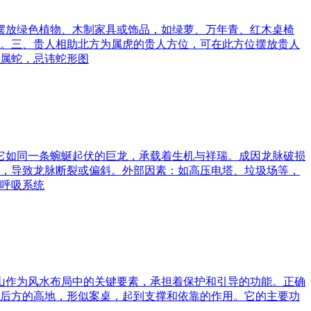
可摆放绿色植物、木制家具或饰品，如绿萝、万年青、红木桌椅
。三、贵人相助北方为属虎的贵人方位，可在此方位摆放贵人
属蛇，忌讳蛇形图
。它如同一条蜿蜒起伏的巨龙，承载着生机与祥瑞。成因龙脉破损
，导致龙脉断裂或偏斜。外部因素：如高压电塔、垃圾场等，
呼吸系统
案山作为风水布局中的关键要素，承担着保护和引导的功能。正确
后方的高地，形似案桌，起到支撑和依靠的作用。它的主要功