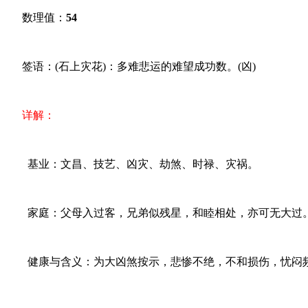
数理值：
54
签语：(石上灾花)：多难悲运的难望成功数。(凶)
详解：
基业：文昌、技艺、凶灾、劫煞、时禄、灾祸。
家庭：父母入过客，兄弟似残星，和睦相处，亦可无大过
健康与含义：为大凶煞按示，悲惨不绝，不和损伤，忧闷频