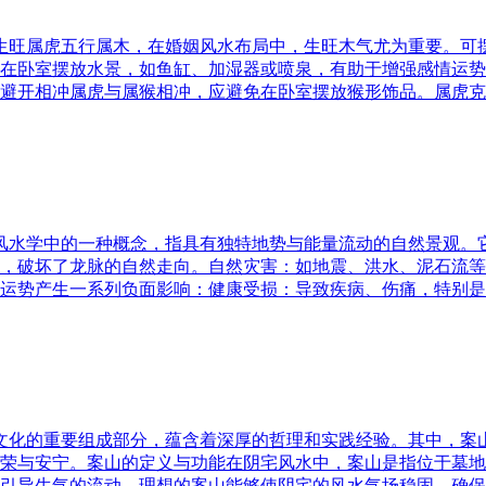
五行生旺属虎五行属木，在婚姻风水布局中，生旺木气尤为重要。
在卧室摆放水景，如鱼缸、加湿器或喷泉，有助于增强感情运势
避开相冲属虎与属猴相冲，应避免在卧室摆放猴形饰品。属虎克
是风水学中的一种概念，指具有独特地势与能量流动的自然景观
，破坏了龙脉的自然走向。自然灾害：如地震、洪水、泥石流等
运势产生一系列负面影响：健康受损：导致疾病、伤痛，特别是
统文化的重要组成部分，蕴含着深厚的哲理和实践经验。其中，
荣与安宁。案山的定义与功能在阴宅风水中，案山是指位于墓地
引导生气的流动。理想的案山能够使阴宅的风水气场稳固，确保