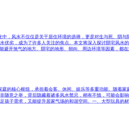
文化中，风水不仅仅是关于居住环境的选择，更是对生与死、阴
水优劣，成为了许多人关注的焦点。本文将深入探讨阴宅风水的
又能避开煞气的地方。阴宅的地形、朝向、周边环境等因素，都在
为家庭的核心枢纽，承担着会客、休闲、娱乐等多重功能。随着
非随意之举，背后隐藏着诸多风水禁忌，稍有不慎，可能会影响
足孩子需求，又能提升居家气场的和谐空间。一、大型玩具的材