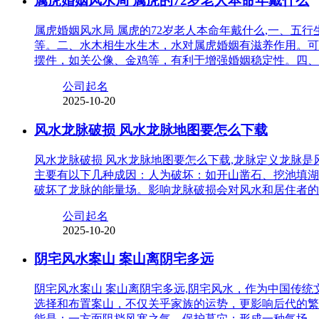
属虎婚姻风水局 属虎的72岁老人本命年戴什么
属虎婚姻风水局 属虎的72岁老人本命年戴什么,一、
等。二、水木相生水生木，水对属虎婚姻有滋养作用。可
摆件，如关公像、金鸡等，有利于增强婚姻稳定性。四、
公司起名
2025-10-20
风水龙脉破损 风水龙脉地图要怎么下载
风水龙脉破损 风水龙脉地图要怎么下载,龙脉定义龙脉
主要有以下几种成因：人为破坏：如开山凿石、挖池填湖
破坏了龙脉的能量场。影响龙脉破损会对风水和居住者的
公司起名
2025-10-20
阴宅风水案山 案山离阴宅多远
阴宅风水案山 案山离阴宅多远,阴宅风水，作为中国传
选择和布置案山，不仅关乎家族的运势，更影响后代的繁
能是：一方面阻挡风寒之气，保护墓穴；形成一种气场，