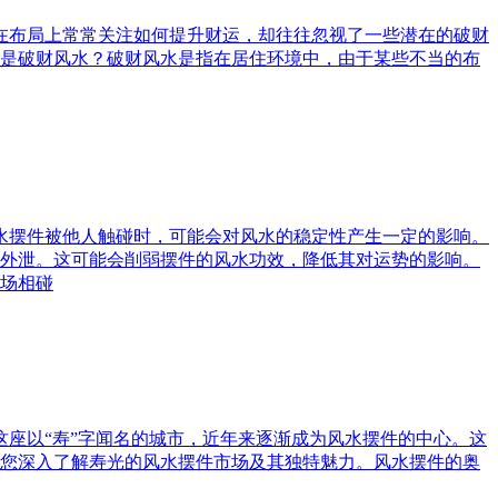
庭在布局上常常关注如何提升财运，却往往忽视了一些潜在的破财
是破财风水？破财风水是指在居住环境中，由于某些不当的布
风水摆件被他人触碰时，可能会对风水的稳定性产生一定的影响。
外泄。这可能会削弱摆件的风水功效，降低其对运势的影响。
场相碰
这座以“寿”字闻名的城市，近年来逐渐成为风水摆件的中心。这
您深入了解寿光的风水摆件市场及其独特魅力。风水摆件的奥