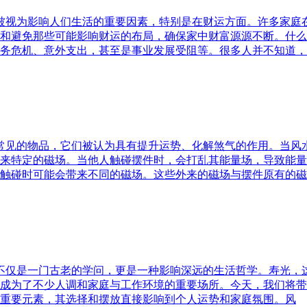
水被视为影响人们生活的重要因素，特别是在财运方面。许多家
和避免那些可能影响财运的布局，确保家中财富源源不断。什么
务危机、意外支出，甚至是事业发展受阻等。很多人并不知道，
中常见的物品，它们被认为具有提升运势、化解煞气的作用。当
来特定的磁场。当他人触碰摆件时，会打乱其能量场，导致能量
触碰时可能会带来不同的磁场。这些外来的磁场与摆件原有的磁
水不仅是一门古老的学问，更是一种影响深远的生活哲学。寿光，
成为了不少人调和家庭与工作环境的重要场所。今天，我们将带
重要元素，其选择和摆放直接影响到个人运势和家庭氛围。风