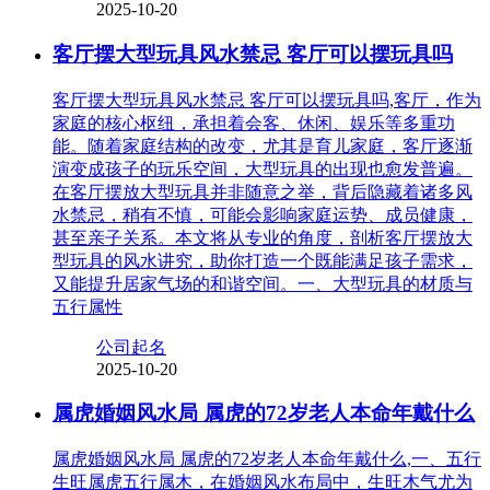
2025-10-20
客厅摆大型玩具风水禁忌 客厅可以摆玩具吗
客厅摆大型玩具风水禁忌 客厅可以摆玩具吗,客厅，作为
家庭的核心枢纽，承担着会客、休闲、娱乐等多重功
能。随着家庭结构的改变，尤其是育儿家庭，客厅逐渐
演变成孩子的玩乐空间，大型玩具的出现也愈发普遍。
在客厅摆放大型玩具并非随意之举，背后隐藏着诸多风
水禁忌，稍有不慎，可能会影响家庭运势、成员健康，
甚至亲子关系。本文将从专业的角度，剖析客厅摆放大
型玩具的风水讲究，助你打造一个既能满足孩子需求，
又能提升居家气场的和谐空间。一、大型玩具的材质与
五行属性
公司起名
2025-10-20
属虎婚姻风水局 属虎的72岁老人本命年戴什么
属虎婚姻风水局 属虎的72岁老人本命年戴什么,一、五行
生旺属虎五行属木，在婚姻风水布局中，生旺木气尤为