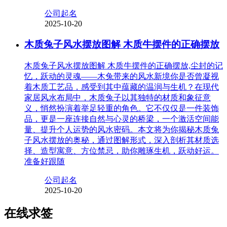
公司起名
2025-10-20
木质兔子风水摆放图解 木质牛摆件的正确摆放
木质兔子风水摆放图解 木质牛摆件的正确摆放,尘封的记
忆，跃动的灵魂——木兔带来的风水新境你是否曾凝视
着木质工艺品，感受到其中蕴藏的温润与生机？在现代
家居风水布局中，木质兔子以其独特的材质和象征意
义，悄然扮演着举足轻重的角色。它不仅仅是一件装饰
品，更是一座连接自然与心灵的桥梁，一个激活空间能
量、提升个人运势的风水密码。本文将为你揭秘木质兔
子风水摆放的奥秘，通过图解形式，深入剖析其材质选
择、造型寓意、方位禁忌，助你雕琢生机，跃动好运。
准备好跟随
公司起名
2025-10-20
在线求签