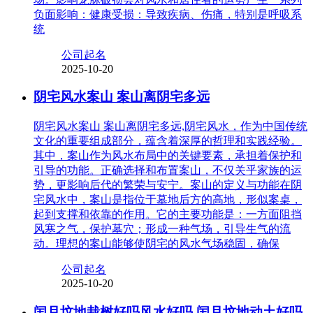
负面影响：健康受损：导致疾病、伤痛，特别是呼吸系
统
公司起名
2025-10-20
阴宅风水案山 案山离阴宅多远
阴宅风水案山 案山离阴宅多远,阴宅风水，作为中国传统
文化的重要组成部分，蕴含着深厚的哲理和实践经验。
其中，案山作为风水布局中的关键要素，承担着保护和
引导的功能。正确选择和布置案山，不仅关乎家族的运
势，更影响后代的繁荣与安宁。案山的定义与功能在阴
宅风水中，案山是指位于墓地后方的高地，形似案桌，
起到支撑和依靠的作用。它的主要功能是：一方面阻挡
风寒之气，保护墓穴；形成一种气场，引导生气的流
动。理想的案山能够使阴宅的风水气场稳固，确保
公司起名
2025-10-20
闰月坟地栽树好吗风水好吗 闰月坟地动土好吗