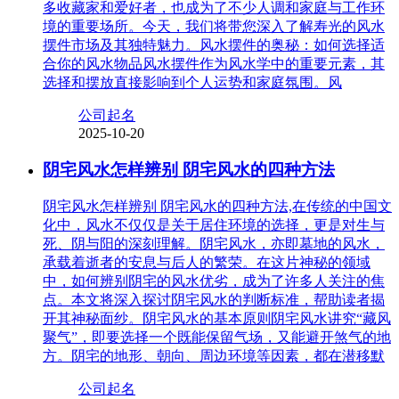
多收藏家和爱好者，也成为了不少人调和家庭与工作环
境的重要场所。今天，我们将带您深入了解寿光的风水
摆件市场及其独特魅力。风水摆件的奥秘：如何选择适
合你的风水物品风水摆件作为风水学中的重要元素，其
选择和摆放直接影响到个人运势和家庭氛围。风
公司起名
2025-10-20
阴宅风水怎样辨别 阴宅风水的四种方法
阴宅风水怎样辨别 阴宅风水的四种方法,在传统的中国文
化中，风水不仅仅是关于居住环境的选择，更是对生与
死、阴与阳的深刻理解。阴宅风水，亦即墓地的风水，
承载着逝者的安息与后人的繁荣。在这片神秘的领域
中，如何辨别阴宅的风水优劣，成为了许多人关注的焦
点。本文将深入探讨阴宅风水的判断标准，帮助读者揭
开其神秘面纱。阴宅风水的基本原则阴宅风水讲究“藏风
聚气”，即要选择一个既能保留气场，又能避开煞气的地
方。阴宅的地形、朝向、周边环境等因素，都在潜移默
公司起名