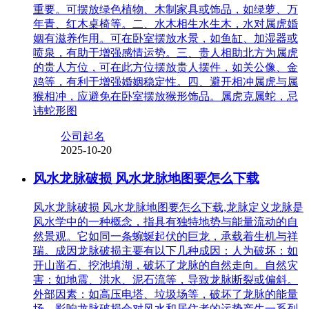
重要。可摆放绿色植物、木制家具或饰品，如绿萝、万
年青、红木桌椅等。二、水木相生水生木，水对属虎婚
姻有滋养作用。可在卧室摆放水景，如鱼缸、加湿器或
喷泉，有助于增强感情运势。三、贵人相助北方为属虎
的贵人方位，可在此方位摆放贵人摆件，如关公像、金
鸡等，有利于增强婚姻稳定性。四、避开相冲属虎与属
猴相冲，应避免在卧室摆放猴形饰品。属虎克属蛇，忌
讳蛇形图
公司起名
2025-10-20
风水龙脉破损 风水龙脉地图要怎么下载
风水龙脉破损 风水龙脉地图要怎么下载,龙脉定义龙脉是
风水学中的一种概念，指具有独特地势与能量流动的自
然景观。它如同一条蜿蜒起伏的巨龙，承载着生机与祥
瑞。成因龙脉破损主要有以下几种成因：人为破坏：如
开山凿石、挖池填湖，破坏了龙脉的自然走向。自然灾
害：如地震、洪水、泥石流等，导致龙脉断裂或偏斜。
外部因素：如高压电塔、垃圾场等，破坏了龙脉的能量
场。影响龙脉破损会对风水和居住者的运势产生一系列