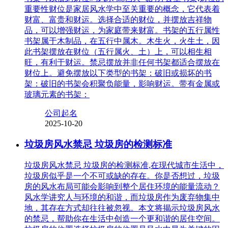
重要性财位是家居风水学中至关重要的概念，它代表着
财富、富贵和财运。选择合适的财位，并摆放吉祥物
品，可以增强财运，为家庭带来财富。书架的五行属性
书架属于木制品，在五行中属木。木生火，火生土，因
此书架摆放在财位（五行属火、土）上，可以相生相
旺，有利于财运。禁忌摆放并非任何书架都适合摆放在
财位上。避免摆放以下类型的书架：破旧或损坏的书
架：破旧的书架会积聚负能量，影响财运。带有金属或
玻璃元素的书架：
公司起名
2025-10-20
垃圾房风水禁忌 垃圾房的检测标准
垃圾房风水禁忌 垃圾房的检测标准,在现代城市生活中，
垃圾房似乎是一个不可或缺的存在。你是否想过，垃圾
房的风水布局可能会影响到整个居住环境的能量流动？
风水学讲究人与环境的和谐，而垃圾房作为废弃物集中
地，其存在方式却往往被忽视。本文将揭示垃圾房风水
的禁忌，帮助你在生活中创造一个更和谐的居住空间。