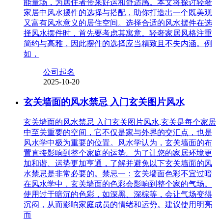
能量场，为居住者带来好运和舒适感。本文将探讨轻奢
家居中风水摆件的选择与搭配，助你打造出一个既美观
又富有风水意义的居住空间。选择合适的风水摆件在选
择风水摆件时，首先要考虑其寓意。轻奢家居风格注重
简约与高雅，因此摆件的选择应当精致且不失内涵。例
如，
公司起名
2025-10-20
玄关墙面的风水禁忌 入门玄关图片风水
玄关墙面的风水禁忌 入门玄关图片风水,玄关是每个家居
中至关重要的空间，它不仅是家与外界的交汇点，也是
风水学中极为重要的位置。风水学认为，玄关墙面的布
置直接影响到整个家庭的运势。为了让您的家居环境更
加和谐、运势更加亨通，了解并避免以下玄关墙面的风
水禁忌是非常必要的。禁忌一：玄关墙面色彩不宜过暗
在风水学中，玄关墙面的色彩会影响到整个家的气场。
使用过于暗沉的色彩，如深黑、深棕等，会让气场变得
沉闷，从而影响家庭成员的情绪和运势。建议使用明亮
而