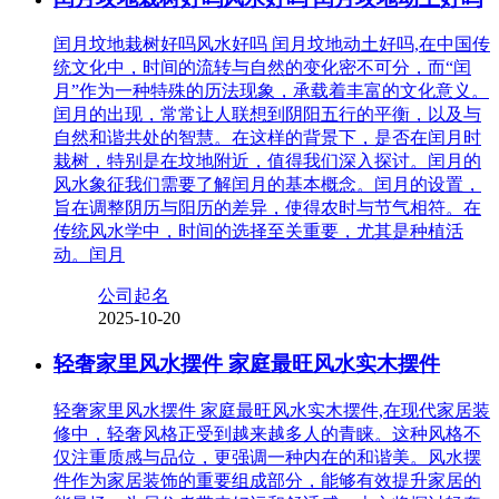
闰月坟地栽树好吗风水好吗 闰月坟地动土好吗,在中国传
统文化中，时间的流转与自然的变化密不可分，而“闰
月”作为一种特殊的历法现象，承载着丰富的文化意义。
闰月的出现，常常让人联想到阴阳五行的平衡，以及与
自然和谐共处的智慧。在这样的背景下，是否在闰月时
栽树，特别是在坟地附近，值得我们深入探讨。闰月的
风水象征我们需要了解闰月的基本概念。闰月的设置，
旨在调整阴历与阳历的差异，使得农时与节气相符。在
传统风水学中，时间的选择至关重要，尤其是种植活
动。闰月
公司起名
2025-10-20
轻奢家里风水摆件 家庭最旺风水实木摆件
轻奢家里风水摆件 家庭最旺风水实木摆件,在现代家居装
修中，轻奢风格正受到越来越多人的青睐。这种风格不
仅注重质感与品位，更强调一种内在的和谐美。风水摆
件作为家居装饰的重要组成部分，能够有效提升家居的