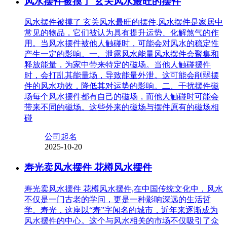
风水摆件被摸了 玄关风水最旺的摆件
风水摆件被摸了 玄关风水最旺的摆件,风水摆件是家居中
常见的物品，它们被认为具有提升运势、化解煞气的作
用。当风水摆件被他人触碰时，可能会对风水的稳定性
产生一定的影响。一、泄露风水能量风水摆件会聚集和
释放能量，为家中带来特定的磁场。当他人触碰摆件
时，会打乱其能量场，导致能量外泄。这可能会削弱摆
件的风水功效，降低其对运势的影响。二、干扰摆件磁
场每个风水摆件都有自己的磁场，而他人触碰时可能会
带来不同的磁场。这些外来的磁场与摆件原有的磁场相
碰
公司起名
2025-10-20
寿光卖风水摆件 花樽风水摆件
寿光卖风水摆件 花樽风水摆件,在中国传统文化中，风水
不仅是一门古老的学问，更是一种影响深远的生活哲
学。寿光，这座以“寿”字闻名的城市，近年来逐渐成为
风水摆件的中心。这个与风水相关的市场不仅吸引了众