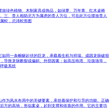
可摆放绿色植物、木制家具或饰品，如绿萝、万年青、红木桌椅
。三、贵人相助北方为属虎的贵人方位，可在此方位摆放贵人
属蛇，忌讳蛇形图
。它如同一条蜿蜒起伏的巨龙，承载着生机与祥瑞。成因龙脉破损
，导致龙脉断裂或偏斜。外部因素：如高压电塔、垃圾场等，
呼吸系统
案山作为风水布局中的关键要素，承担着保护和引导的功能。正确
后方的高地，形似案桌，起到支撑和依靠的作用。它的主要功