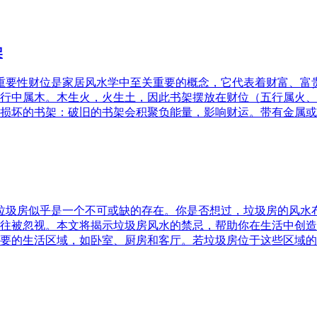
架
的重要性财位是家居风水学中至关重要的概念，它代表着财富、
行中属木。木生火，火生土，因此书架摆放在财位（五行属火、
损坏的书架：破旧的书架会积聚负能量，影响财运。带有金属或
，垃圾房似乎是一个不可或缺的存在。你是否想过，垃圾房的风
往被忽视。本文将揭示垃圾房风水的禁忌，帮助你在生活中创造
要的生活区域，如卧室、厨房和客厅。若垃圾房位于这些区域的