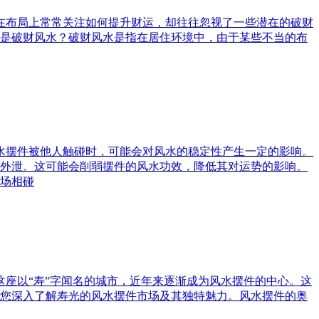
庭在布局上常常关注如何提升财运，却往往忽视了一些潜在的破财
是破财风水？破财风水是指在居住环境中，由于某些不当的布
风水摆件被他人触碰时，可能会对风水的稳定性产生一定的影响。
外泄。这可能会削弱摆件的风水功效，降低其对运势的影响。
场相碰
这座以“寿”字闻名的城市，近年来逐渐成为风水摆件的中心。这
您深入了解寿光的风水摆件市场及其独特魅力。风水摆件的奥