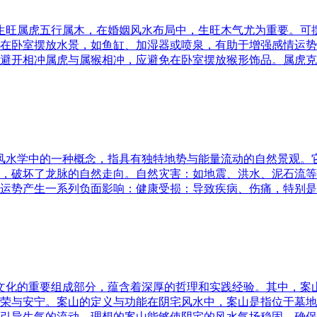
五行生旺属虎五行属木，在婚姻风水布局中，生旺木气尤为重要。
在卧室摆放水景，如鱼缸、加湿器或喷泉，有助于增强感情运势
避开相冲属虎与属猴相冲，应避免在卧室摆放猴形饰品。属虎克
是风水学中的一种概念，指具有独特地势与能量流动的自然景观
，破坏了龙脉的自然走向。自然灾害：如地震、洪水、泥石流等
运势产生一系列负面影响：健康受损：导致疾病、伤痛，特别是
统文化的重要组成部分，蕴含着深厚的哲理和实践经验。其中，
荣与安宁。案山的定义与功能在阴宅风水中，案山是指位于墓地
引导生气的流动。理想的案山能够使阴宅的风水气场稳固，确保