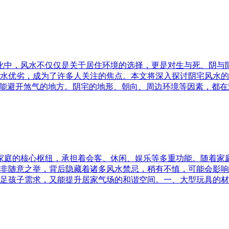
文化中，风水不仅仅是关于居住环境的选择，更是对生与死、阴
水优劣，成为了许多人关注的焦点。本文将深入探讨阴宅风水的
又能避开煞气的地方。阴宅的地形、朝向、周边环境等因素，都在
为家庭的核心枢纽，承担着会客、休闲、娱乐等多重功能。随着
非随意之举，背后隐藏着诸多风水禁忌，稍有不慎，可能会影响
足孩子需求，又能提升居家气场的和谐空间。一、大型玩具的材