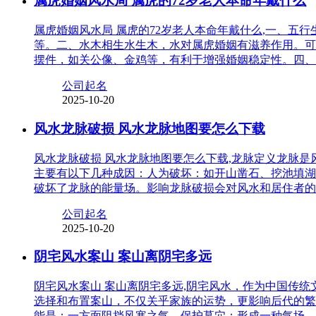
属虎婚姻风水局 属虎的72岁老人本命年戴什么
属虎婚姻风水局 属虎的72岁老人本命年戴什么,一、
等。二、水木相生水生木，水对属虎婚姻有滋养作用。可
摆件，如关公像、金鸡等，有利于增强婚姻稳定性。四、
公司起名
2025-10-20
风水龙脉破损 风水龙脉地图要怎么下载
风水龙脉破损 风水龙脉地图要怎么下载,龙脉定义龙脉
主要有以下几种成因：人为破坏：如开山凿石、挖池填湖
破坏了龙脉的能量场。影响龙脉破损会对风水和居住者的
公司起名
2025-10-20
阴宅风水案山 案山离阴宅多远
阴宅风水案山 案山离阴宅多远,阴宅风水，作为中国传
选择和布置案山，不仅关乎家族的运势，更影响后代的繁
能是：一方面阻挡风寒之气，保护墓穴；形成一种气场，