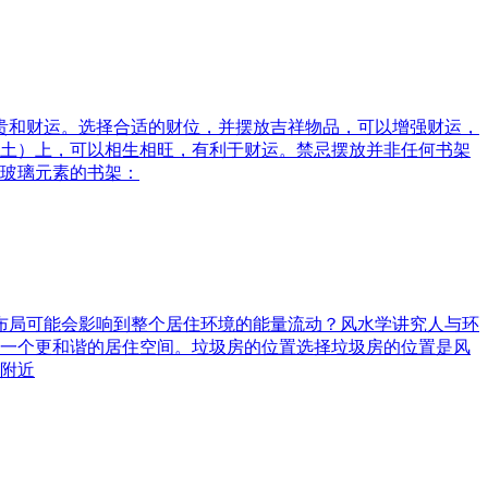
富贵和财运。选择合适的财位，并摆放吉祥物品，可以增强财运，
土）上，可以相生相旺，有利于财运。禁忌摆放并非任何书架
玻璃元素的书架：
水布局可能会影响到整个居住环境的能量流动？风水学讲究人与环
一个更和谐的居住空间。垃圾房的位置选择垃圾房的位置是风
附近