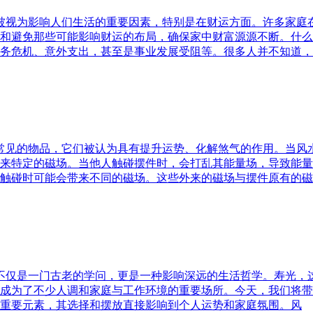
水被视为影响人们生活的重要因素，特别是在财运方面。许多家
和避免那些可能影响财运的布局，确保家中财富源源不断。什么
务危机、意外支出，甚至是事业发展受阻等。很多人并不知道，
中常见的物品，它们被认为具有提升运势、化解煞气的作用。当
来特定的磁场。当他人触碰摆件时，会打乱其能量场，导致能量
触碰时可能会带来不同的磁场。这些外来的磁场与摆件原有的磁
水不仅是一门古老的学问，更是一种影响深远的生活哲学。寿光，
成为了不少人调和家庭与工作环境的重要场所。今天，我们将带
重要元素，其选择和摆放直接影响到个人运势和家庭氛围。风