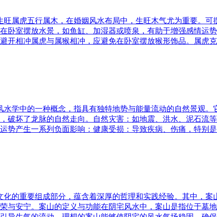
五行生旺属虎五行属木，在婚姻风水布局中，生旺木气尤为重要。
在卧室摆放水景，如鱼缸、加湿器或喷泉，有助于增强感情运势
避开相冲属虎与属猴相冲，应避免在卧室摆放猴形饰品。属虎克
是风水学中的一种概念，指具有独特地势与能量流动的自然景观
，破坏了龙脉的自然走向。自然灾害：如地震、洪水、泥石流等
运势产生一系列负面影响：健康受损：导致疾病、伤痛，特别是
统文化的重要组成部分，蕴含着深厚的哲理和实践经验。其中，
荣与安宁。案山的定义与功能在阴宅风水中，案山是指位于墓地
引导生气的流动。理想的案山能够使阴宅的风水气场稳固，确保