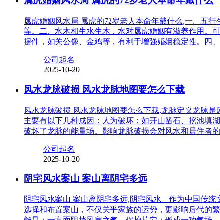
属虎婚姻风水局 属虎的72岁老人本命年戴什么
属虎婚姻风水局 属虎的72岁老人本命年戴什么,一、
等。二、水木相生水生木，水对属虎婚姻有滋养作用。可
摆件，如关公像、金鸡等，有利于增强婚姻稳定性。四、
公司起名
2025-10-20
风水龙脉破损 风水龙脉地图要怎么下载
风水龙脉破损 风水龙脉地图要怎么下载,龙脉定义龙脉
主要有以下几种成因：人为破坏：如开山凿石、挖池填湖
破坏了龙脉的能量场。影响龙脉破损会对风水和居住者的
公司起名
2025-10-20
阴宅风水案山 案山离阴宅多远
阴宅风水案山 案山离阴宅多远,阴宅风水，作为中国传
选择和布置案山，不仅关乎家族的运势，更影响后代的繁
能是：一方面阻挡风寒之气，保护墓穴；形成一种气场，