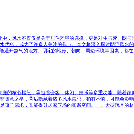
文化中，风水不仅仅是关于居住环境的选择，更是对生与死、阴
水优劣，成为了许多人关注的焦点。本文将深入探讨阴宅风水的
又能避开煞气的地方。阴宅的地形、朝向、周边环境等因素，都在
为家庭的核心枢纽，承担着会客、休闲、娱乐等多重功能。随着
非随意之举，背后隐藏着诸多风水禁忌，稍有不慎，可能会影响
足孩子需求，又能提升居家气场的和谐空间。一、大型玩具的材