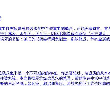
架
的重要性财位是家居风水学中至关重要的概念，它代表着财富、
行中属木。木生火，火生土，因此书架摆放在财位（五行属火、
损坏的书架：破旧的书架会积聚负能量，影响财运。带有金属或
，垃圾房似乎是一个不可或缺的存在。你是否想过，垃圾房的风
往被忽视。本文将揭示垃圾房风水的禁忌，帮助你在生活中创造
要的生活区域，如卧室、厨房和客厅。若垃圾房位于这些区域的