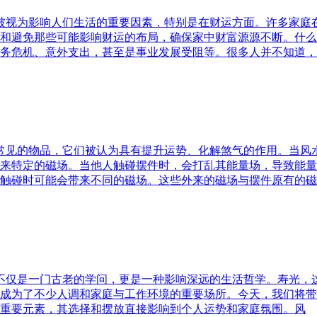
水被视为影响人们生活的重要因素，特别是在财运方面。许多家
和避免那些可能影响财运的布局，确保家中财富源源不断。什么
务危机、意外支出，甚至是事业发展受阻等。很多人并不知道，
中常见的物品，它们被认为具有提升运势、化解煞气的作用。当
来特定的磁场。当他人触碰摆件时，会打乱其能量场，导致能量
触碰时可能会带来不同的磁场。这些外来的磁场与摆件原有的磁
水不仅是一门古老的学问，更是一种影响深远的生活哲学。寿光，
成为了不少人调和家庭与工作环境的重要场所。今天，我们将带
重要元素，其选择和摆放直接影响到个人运势和家庭氛围。风