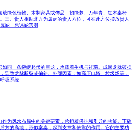
可摆放绿色植物、木制家具或饰品，如绿萝、万年青、红木桌椅
。三、贵人相助北方为属虎的贵人方位，可在此方位摆放贵人
属蛇，忌讳蛇形图
。它如同一条蜿蜒起伏的巨龙，承载着生机与祥瑞。成因龙脉破损
，导致龙脉断裂或偏斜。外部因素：如高压电塔、垃圾场等，
呼吸系统
案山作为风水布局中的关键要素，承担着保护和引导的功能。正确
后方的高地，形似案桌，起到支撑和依靠的作用。它的主要功