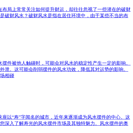
庭在布局上常常关注如何提升财运，却往往忽视了一些潜在的破财
是破财风水？破财风水是指在居住环境中，由于某些不当的布
风水摆件被他人触碰时，可能会对风水的稳定性产生一定的影响。
外泄。这可能会削弱摆件的风水功效，降低其对运势的影响。
场相碰
这座以“寿”字闻名的城市，近年来逐渐成为风水摆件的中心。这
您深入了解寿光的风水摆件市场及其独特魅力。风水摆件的奥