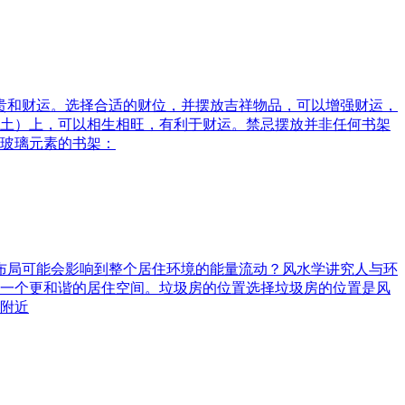
富贵和财运。选择合适的财位，并摆放吉祥物品，可以增强财运，
土）上，可以相生相旺，有利于财运。禁忌摆放并非任何书架
玻璃元素的书架：
水布局可能会影响到整个居住环境的能量流动？风水学讲究人与环
一个更和谐的居住空间。垃圾房的位置选择垃圾房的位置是风
附近