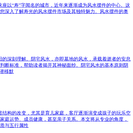
这座以“寿”字闻名的城市，近年来逐渐成为风水摆件的中心。这
您深入了解寿光的风水摆件市场及其独特魅力。风水摆件的奥
与阳的深刻理解。阴宅风水，亦即墓地的风水，承载着逝者的安息
判断标准，帮助读者揭开其神秘面纱。阴宅风水的基本原则阴
潜移默
家庭结构的改变，尤其是育儿家庭，客厅逐渐演变成孩子的玩乐空
家庭运势、成员健康，甚至亲子关系。本文将从专业的角度，
质与五行属性