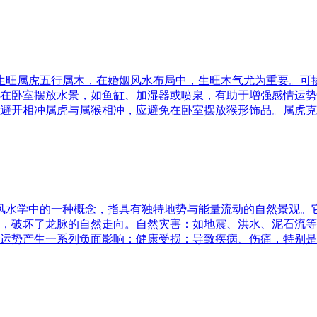
五行生旺属虎五行属木，在婚姻风水布局中，生旺木气尤为重要。
在卧室摆放水景，如鱼缸、加湿器或喷泉，有助于增强感情运势
避开相冲属虎与属猴相冲，应避免在卧室摆放猴形饰品。属虎克
是风水学中的一种概念，指具有独特地势与能量流动的自然景观
，破坏了龙脉的自然走向。自然灾害：如地震、洪水、泥石流等
运势产生一系列负面影响：健康受损：导致疾病、伤痛，特别是