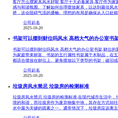
客厅怎么摆家具风水好呢 客厅十大必备家具,客厅作为
感与和谐氛围。了解如何合理摆放家具，以达到最佳风水
挤，这会阻碍气流的通畅。理想的布局是确保从入口处能
公司起名
2025-10-20
书架可以摆到财位吗风水 高档大气的办公室书
书架可以摆到财位吗风水 高档大气的办公室书架,财位
为家庭带来财富。书架的五行属性书架属于木制品，在五
都适合摆放在财位上。避免摆放以下类型的书架：破旧或
公司起名
2025-10-20
垃圾房风水禁忌 垃圾房的检测标准
垃圾房风水禁忌 垃圾房的检测标准,在现代城市生活中
境的和谐，而垃圾房作为废弃物集中地，其存在方式却往
水中最为关键的因素之一。通常情况下，垃圾房应远离主
公司起名