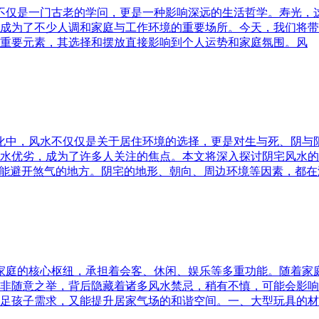
水不仅是一门古老的学问，更是一种影响深远的生活哲学。寿光，
成为了不少人调和家庭与工作环境的重要场所。今天，我们将带
重要元素，其选择和摆放直接影响到个人运势和家庭氛围。风
文化中，风水不仅仅是关于居住环境的选择，更是对生与死、阴
水优劣，成为了许多人关注的焦点。本文将深入探讨阴宅风水的
又能避开煞气的地方。阴宅的地形、朝向、周边环境等因素，都在
为家庭的核心枢纽，承担着会客、休闲、娱乐等多重功能。随着
非随意之举，背后隐藏着诸多风水禁忌，稍有不慎，可能会影响
足孩子需求，又能提升居家气场的和谐空间。一、大型玩具的材