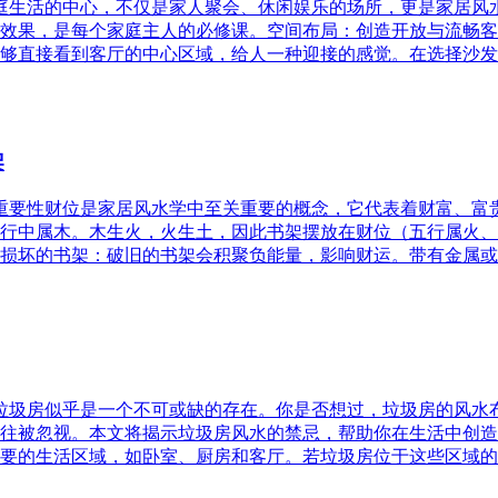
家庭生活的中心，不仅是家人聚会、休闲娱乐的场所，更是家居
效果，是每个家庭主人的必修课。空间布局：创造开放与流畅客
够直接看到客厅的中心区域，给人一种迎接的感觉。在选择沙发
架
的重要性财位是家居风水学中至关重要的概念，它代表着财富、
行中属木。木生火，火生土，因此书架摆放在财位（五行属火、
损坏的书架：破旧的书架会积聚负能量，影响财运。带有金属或
，垃圾房似乎是一个不可或缺的存在。你是否想过，垃圾房的风
往被忽视。本文将揭示垃圾房风水的禁忌，帮助你在生活中创造
要的生活区域，如卧室、厨房和客厅。若垃圾房位于这些区域的