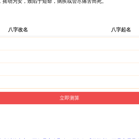
摇动为安，致陷于短命，病疾或尝尽痛苦而死。
八字改名
八字起名