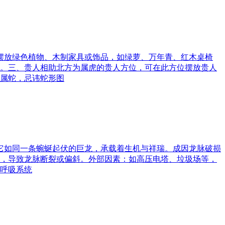
可摆放绿色植物、木制家具或饰品，如绿萝、万年青、红木桌椅
。三、贵人相助北方为属虎的贵人方位，可在此方位摆放贵人
属蛇，忌讳蛇形图
。它如同一条蜿蜒起伏的巨龙，承载着生机与祥瑞。成因龙脉破损
，导致龙脉断裂或偏斜。外部因素：如高压电塔、垃圾场等，
呼吸系统