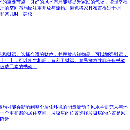
风水的重要节点。良好的风水布局能够提升家庭的气场，增强幸福
厅的空间布局应注重开放与流畅。避免将家具布置得过于拥
和茶几时，建议
富贵和财运。选择合适的财位，并摆放吉祥物品，可以增强财运，
土）上，可以相生相旺，有利于财运。禁忌摆放并非任何书架
玻璃元素的书架：
水布局可能会影响到整个居住环境的能量流动？风水学讲究人与环
一个更和谐的居住空间。垃圾房的位置选择垃圾房的位置是风
附近