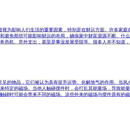
水被视为影响人们生活的重要因素，特别是在财运方面。许多家
和避免那些可能影响财运的布局，确保家中财富源源不断。什么
务危机、意外支出，甚至是事业发展受阻等。很多人并不知道，
中常见的物品，它们被认为具有提升运势、化解煞气的作用。当
来特定的磁场。当他人触碰摆件时，会打乱其能量场，导致能量
触碰时可能会带来不同的磁场。这些外来的磁场与摆件原有的磁