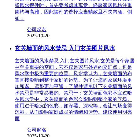
择风水摆件时，首先要考虑其寓意。轻奢家居风格注重
简约与高雅，因此摆件的选择应当精致且不失内涵。例
如，
公司起名
2025-10-20
玄关墙面的风水禁忌 入门玄关图片风水
玄关墙面的风水禁忌 入门玄关图片风水,玄关是每个家居
中至关重要的空间，它不仅是家与外界的交汇点，也是
风水学中极为重要的位置。风水学认为，玄关墙面的布
置直接影响到整个家庭的运势。为了让您的家居环境更
加和谐、运势更加亨通，了解并避免以下玄关墙面的风
水禁忌是非常必要的。禁忌一：玄关墙面色彩不宜过暗
在风水学中，玄关墙面的色彩会影响到整个家的气场。
使用过于暗沉的色彩，如深黑、深棕等，会让气场变得
沉闷，从而影响家庭成员的情绪和运势。建议使用明亮
而
公司起名
2025-10-20