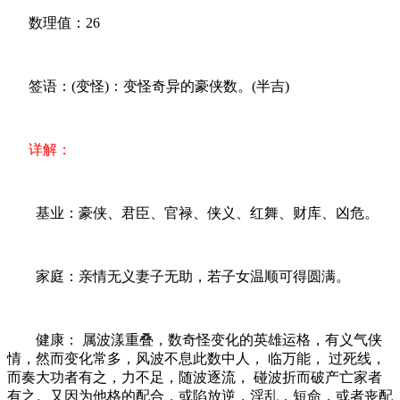
数理值：26
签语：(变怪)：变怪奇异的豪侠数。(半吉)
详解：
基业：豪侠、君臣、官禄、侠义、红舞、财库、凶危。
家庭：亲情无义妻子无助，若子女温顺可得圆满。
健康： 属波漾重叠，数奇怪变化的英雄运格，有义气侠
情，然而变化常多，风波不息此数中人， 临万能， 过死线，
而奏大功者有之，力不足，随波逐流， 碰波折而破产亡家者
有之。又因为他格的配合，或陷放逆，淫乱，短命，或者丧配