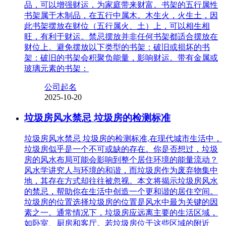
品，可以增强财运，为家庭带来财富。书架的五行属性
书架属于木制品，在五行中属木。木生火，火生土，因
此书架摆放在财位（五行属火、土）上，可以相生相
旺，有利于财运。禁忌摆放并非任何书架都适合摆放在
财位上。避免摆放以下类型的书架：破旧或损坏的书
架：破旧的书架会积聚负能量，影响财运。带有金属或
玻璃元素的书架：
公司起名
2025-10-20
垃圾房风水禁忌 垃圾房的检测标准
垃圾房风水禁忌 垃圾房的检测标准,在现代城市生活中，
垃圾房似乎是一个不可或缺的存在。你是否想过，垃圾
房的风水布局可能会影响到整个居住环境的能量流动？
风水学讲究人与环境的和谐，而垃圾房作为废弃物集中
地，其存在方式却往往被忽视。本文将揭示垃圾房风水
的禁忌，帮助你在生活中创造一个更和谐的居住空间。
垃圾房的位置选择垃圾房的位置是风水中最为关键的因
素之一。通常情况下，垃圾房应远离主要的生活区域，
如卧室、厨房和客厅。若垃圾房位于这些区域的附近