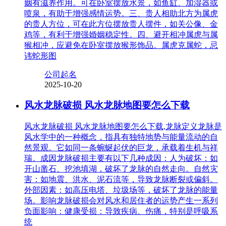
姻有滋养作用。可在卧室摆放水景，如鱼缸、加湿器或
喷泉，有助于增强感情运势。三、贵人相助北方为属虎
的贵人方位，可在此方位摆放贵人摆件，如关公像、金
鸡等，有利于增强婚姻稳定性。四、避开相冲属虎与属
猴相冲，应避免在卧室摆放猴形饰品。属虎克属蛇，忌
讳蛇形图
公司起名
2025-10-20
风水龙脉破损 风水龙脉地图要怎么下载
风水龙脉破损 风水龙脉地图要怎么下载,龙脉定义龙脉是
风水学中的一种概念，指具有独特地势与能量流动的自
然景观。它如同一条蜿蜒起伏的巨龙，承载着生机与祥
瑞。成因龙脉破损主要有以下几种成因：人为破坏：如
开山凿石、挖池填湖，破坏了龙脉的自然走向。自然灾
害：如地震、洪水、泥石流等，导致龙脉断裂或偏斜。
外部因素：如高压电塔、垃圾场等，破坏了龙脉的能量
场。影响龙脉破损会对风水和居住者的运势产生一系列
负面影响：健康受损：导致疾病、伤痛，特别是呼吸系
统