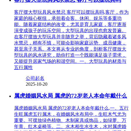
客厅摆大型玩具风水禁忌 客厅可以摆玩具吗,客厅，作为
家庭的核心枢纽，承担着会客、休闲、娱乐等多重功
能。随着家庭结构的改变，尤其是育儿家庭，客厅逐渐
演变成孩子的玩乐空间，大型玩具的出现也愈发普遍。
在客厅摆放大型玩具并非随意之举，背后隐藏着诸多风
水禁忌，稍有不慎，可能会影响家庭运势、成员健康，
甚至亲子关系。本文将从专业的角度，剖析客厅摆放大
型玩具的风水讲究，助你打造一个既能满足孩子需求，
又能提升居家气场的和谐空间。一、大型玩具的材质与
五行属性
公司起名
2025-10-20
属虎婚姻风水局 属虎的72岁老人本命年戴什么
属虎婚姻风水局 属虎的72岁老人本命年戴什么,一、五行
生旺属虎五行属木，在婚姻风水布局中，生旺木气尤为
重要。可摆放绿色植物、木制家具或饰品，如绿萝、万
年青、红木桌椅等。二、水木相生水生木，水对属虎婚