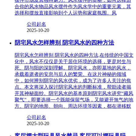
摆件市场及其独特魅力。风水摆件的奥秘：如何选择适
合你的风水物品风水摆件作为风水学中的重要元素，其
选择和摆放直接影响到个人运势和家庭氛围。风
公司起名
2025-10-20
阴宅风水怎样辨别 阴宅风水的四种方法
阴宅风水怎样辨别 阴宅风水的四种方法,在传统的中国文
化中，风水不仅仅是关于居住环境的选择，更是对生与
死、阴与阳的深刻理解。阴宅风水，亦即墓地的风水，
承载着逝者的安息与后人的繁荣。在这片神秘的领域
中，如何辨别阴宅的风水优劣，成为了许多人关注的焦
点。本文将深入探讨阴宅风水的判断标准，帮助读者揭
开其神秘面纱。阴宅风水的基本原则阴宅风水讲究“藏风
聚气”，即要选择一个既能保留气场，又能避开煞气的地
方。阴宅的地形、朝向、周边环境等因素，都在潜移默
公司起名
2025-10-20
客厅摆大型玩具风水禁忌 客厅可以摆玩具吗