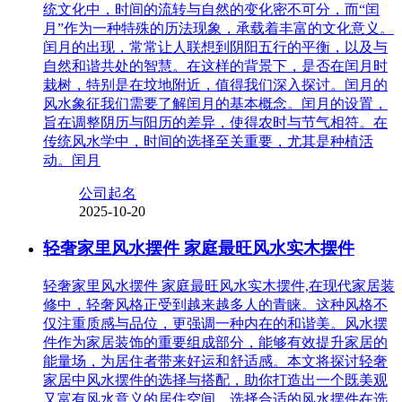
统文化中，时间的流转与自然的变化密不可分，而“闰
月”作为一种特殊的历法现象，承载着丰富的文化意义。
闰月的出现，常常让人联想到阴阳五行的平衡，以及与
自然和谐共处的智慧。在这样的背景下，是否在闰月时
栽树，特别是在坟地附近，值得我们深入探讨。闰月的
风水象征我们需要了解闰月的基本概念。闰月的设置，
旨在调整阴历与阳历的差异，使得农时与节气相符。在
传统风水学中，时间的选择至关重要，尤其是种植活
动。闰月
公司起名
2025-10-20
轻奢家里风水摆件 家庭最旺风水实木摆件
轻奢家里风水摆件 家庭最旺风水实木摆件,在现代家居装
修中，轻奢风格正受到越来越多人的青睐。这种风格不
仅注重质感与品位，更强调一种内在的和谐美。风水摆
件作为家居装饰的重要组成部分，能够有效提升家居的
能量场，为居住者带来好运和舒适感。本文将探讨轻奢
家居中风水摆件的选择与搭配，助你打造出一个既美观
又富有风水意义的居住空间。选择合适的风水摆件在选