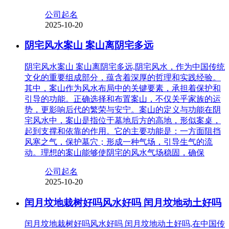
公司起名
2025-10-20
阴宅风水案山 案山离阴宅多远
阴宅风水案山 案山离阴宅多远,阴宅风水，作为中国传统
文化的重要组成部分，蕴含着深厚的哲理和实践经验。
其中，案山作为风水布局中的关键要素，承担着保护和
引导的功能。正确选择和布置案山，不仅关乎家族的运
势，更影响后代的繁荣与安宁。案山的定义与功能在阴
宅风水中，案山是指位于墓地后方的高地，形似案桌，
起到支撑和依靠的作用。它的主要功能是：一方面阻挡
风寒之气，保护墓穴；形成一种气场，引导生气的流
动。理想的案山能够使阴宅的风水气场稳固，确保
公司起名
2025-10-20
闰月坟地栽树好吗风水好吗 闰月坟地动土好吗
闰月坟地栽树好吗风水好吗 闰月坟地动土好吗,在中国传