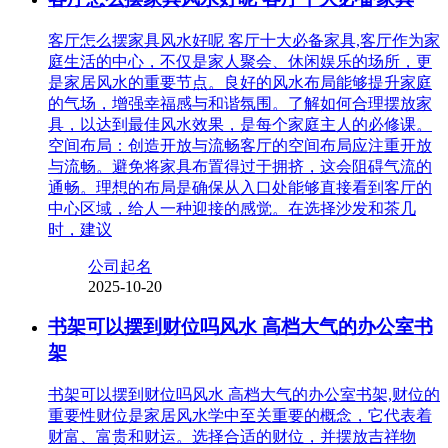
客厅怎么摆家具风水好呢 客厅十大必备家具,客厅作为家
庭生活的中心，不仅是家人聚会、休闲娱乐的场所，更
是家居风水的重要节点。良好的风水布局能够提升家庭
的气场，增强幸福感与和谐氛围。了解如何合理摆放家
具，以达到最佳风水效果，是每个家庭主人的必修课。
空间布局：创造开放与流畅客厅的空间布局应注重开放
与流畅。避免将家具布置得过于拥挤，这会阻碍气流的
通畅。理想的布局是确保从入口处能够直接看到客厅的
中心区域，给人一种迎接的感觉。在选择沙发和茶几
时，建议
公司起名
2025-10-20
书架可以摆到财位吗风水 高档大气的办公室书
架
书架可以摆到财位吗风水 高档大气的办公室书架,财位的
重要性财位是家居风水学中至关重要的概念，它代表着
财富、富贵和财运。选择合适的财位，并摆放吉祥物