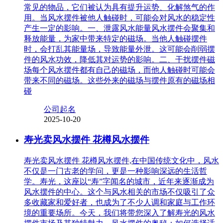
常见的物品，它们被认为具有提升运势、化解煞气的作
用。当风水摆件被他人触碰时，可能会对风水的稳定性
产生一定的影响。一、泄露风水能量风水摆件会聚集和
释放能量，为家中带来特定的磁场。当他人触碰摆件
时，会打乱其能量场，导致能量外泄。这可能会削弱摆
件的风水功效，降低其对运势的影响。二、干扰摆件磁
场每个风水摆件都有自己的磁场，而他人触碰时可能会
带来不同的磁场。这些外来的磁场与摆件原有的磁场相
碰
公司起名
2025-10-20
寿光卖风水摆件 花樽风水摆件
寿光卖风水摆件 花樽风水摆件,在中国传统文化中，风水
不仅是一门古老的学问，更是一种影响深远的生活哲
学。寿光，这座以“寿”字闻名的城市，近年来逐渐成为
风水摆件的中心。这个与风水相关的市场不仅吸引了众
多收藏家和爱好者，也成为了不少人调和家庭与工作环
境的重要场所。今天，我们将带您深入了解寿光的风水