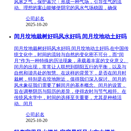
风寒之气，保护墓穴；形成一种气场，引导生气的流
动。理想的案山能够使阴宅的风水气场稳固，确保
公司起名
2025-10-20
闰月坟地栽树好吗风水好吗 闰月坟地动土好吗
闰月坟地栽树好吗风水好吗 闰月坟地动土好吗,在中国传
统文化中，时间的流转与自然的变化密不可分，而“闰
月”作为一种特殊的历法现象，承载着丰富的文化意义。
闰月的出现，常常让人联想到阴阳五行的平衡，以及与
自然和谐共处的智慧。在这样的背景下，是否在闰月时
栽树，特别是在坟地附近，值得我们深入探讨。闰月的
风水象征我们需要了解闰月的基本概念。闰月的设置，
旨在调整阴历与阳历的差异，使得农时与节气相符。在
传统风水学中，时间的选择至关重要，尤其是种植活
动。闰月
公司起名
2025-10-20