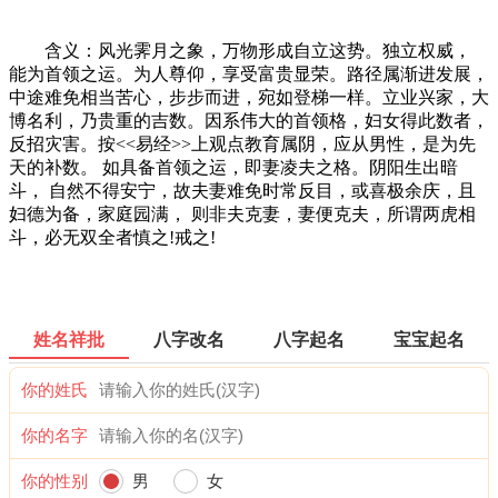
含义：风光霁月之象，万物形成自立这势。独立权威，
能为首领之运。为人尊仰，享受富贵显荣。路径属渐进发展，
中途难免相当苦心，步步而进，宛如登梯一样。立业兴家，大
博名利，乃贵重的吉数。因系伟大的首领格，妇女得此数者，
反招灾害。按<<易经>>上观点教育属阴，应从男性，是为先
天的补数。 如具备首领之运，即妻凌夫之格。阴阳生出暗
斗， 自然不得安宁，故夫妻难免时常反目，或喜极余庆，且
妇德为备，家庭园满， 则非夫克妻，妻便克夫，所谓两虎相
斗，必无双全者慎之!戒之!
姓名祥批
八字改名
八字起名
宝宝起名
你的姓氏
你的名字
你的性别
男
女