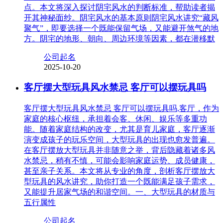
点。本文将深入探讨阴宅风水的判断标准，帮助读者揭
开其神秘面纱。阴宅风水的基本原则阴宅风水讲究“藏风
聚气”，即要选择一个既能保留气场，又能避开煞气的地
方。阴宅的地形、朝向、周边环境等因素，都在潜移默
公司起名
2025-10-20
客厅摆大型玩具风水禁忌 客厅可以摆玩具吗
客厅摆大型玩具风水禁忌 客厅可以摆玩具吗,客厅，作为
家庭的核心枢纽，承担着会客、休闲、娱乐等多重功
能。随着家庭结构的改变，尤其是育儿家庭，客厅逐渐
演变成孩子的玩乐空间，大型玩具的出现也愈发普遍。
在客厅摆放大型玩具并非随意之举，背后隐藏着诸多风
水禁忌，稍有不慎，可能会影响家庭运势、成员健康，
甚至亲子关系。本文将从专业的角度，剖析客厅摆放大
型玩具的风水讲究，助你打造一个既能满足孩子需求，
又能提升居家气场的和谐空间。一、大型玩具的材质与
五行属性
公司起名