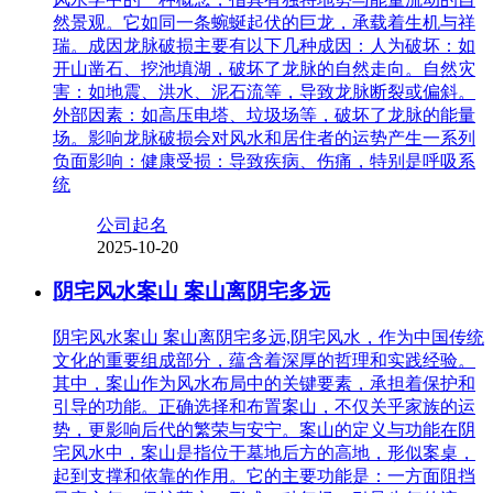
然景观。它如同一条蜿蜒起伏的巨龙，承载着生机与祥
瑞。成因龙脉破损主要有以下几种成因：人为破坏：如
开山凿石、挖池填湖，破坏了龙脉的自然走向。自然灾
害：如地震、洪水、泥石流等，导致龙脉断裂或偏斜。
外部因素：如高压电塔、垃圾场等，破坏了龙脉的能量
场。影响龙脉破损会对风水和居住者的运势产生一系列
负面影响：健康受损：导致疾病、伤痛，特别是呼吸系
统
公司起名
2025-10-20
阴宅风水案山 案山离阴宅多远
阴宅风水案山 案山离阴宅多远,阴宅风水，作为中国传统
文化的重要组成部分，蕴含着深厚的哲理和实践经验。
其中，案山作为风水布局中的关键要素，承担着保护和
引导的功能。正确选择和布置案山，不仅关乎家族的运
势，更影响后代的繁荣与安宁。案山的定义与功能在阴
宅风水中，案山是指位于墓地后方的高地，形似案桌，
起到支撑和依靠的作用。它的主要功能是：一方面阻挡