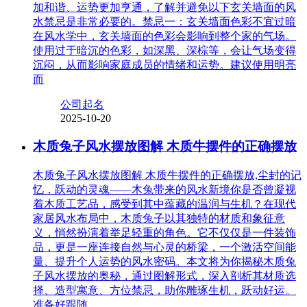
加和谐、运势更加亨通，了解并避免以下玄关墙面的风
水禁忌是非常必要的。禁忌一：玄关墙面色彩不宜过暗
在风水学中，玄关墙面的色彩会影响到整个家的气场。
使用过于暗沉的色彩，如深黑、深棕等，会让气场变得
沉闷，从而影响家庭成员的情绪和运势。建议使用明亮
而
公司起名
2025-10-20
木质兔子风水摆放图解 木质牛摆件的正确摆放
木质兔子风水摆放图解 木质牛摆件的正确摆放,尘封的记
忆，跃动的灵魂——木兔带来的风水新境你是否曾凝视
着木质工艺品，感受到其中蕴藏的温润与生机？在现代
家居风水布局中，木质兔子以其独特的材质和象征意
义，悄然扮演着举足轻重的角色。它不仅仅是一件装饰
品，更是一座连接自然与心灵的桥梁，一个激活空间能
量、提升个人运势的风水密码。本文将为你揭秘木质兔
子风水摆放的奥秘，通过图解形式，深入剖析其材质选
择、造型寓意、方位禁忌，助你雕琢生机，跃动好运。
准备好跟随