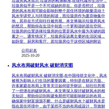
垃圾房风水禁忌 垃圾房的检测标准,在现代城市生活中，
垃圾房似乎是一个不可或缺的存在。你是否想过，垃圾
房的风水布局可能会影响到整个居住环境的能量流动？
风水学讲究人与环境的和谐，而垃圾房作为废弃物集中
地，其存在方式却往往被忽视。本文将揭示垃圾房风水
的禁忌，帮助你在生活中创造一个更和谐的居住空间。
垃圾房的位置选择垃圾房的位置是风水中最为关键的因
素之一。通常情况下，垃圾房应远离主要的生活区域，
如卧室、厨房和客厅。若垃圾房位于这些区域的附近
公司起名
2025-10-20
风水布局破财风水 破财消灾图
风水布局破财风水 破财消灾图,在中国传统文化中，风水
被视为影响人们生活的重要因素，特别是在财运方面。
许多家庭在布局上常常关注如何提升财运，却往往忽视
了一些潜在的破财风水。本文将深入探讨破财风水的相
关知识，帮助你识别和避免那些可能影响财运的布局，
确保家中财富源源不断。什么是破财风水？破财风水是
指在居住环境中，由于某些不当的布局或设计，导致财