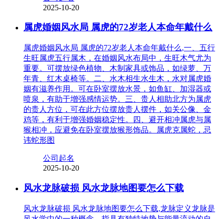
2025-10-20
属虎婚姻风水局 属虎的72岁老人本命年戴什么
属虎婚姻风水局 属虎的72岁老人本命年戴什么,一、五行
生旺属虎五行属木，在婚姻风水布局中，生旺木气尤为
重要。可摆放绿色植物、木制家具或饰品，如绿萝、万
年青、红木桌椅等。二、水木相生水生木，水对属虎婚
姻有滋养作用。可在卧室摆放水景，如鱼缸、加湿器或
喷泉，有助于增强感情运势。三、贵人相助北方为属虎
的贵人方位，可在此方位摆放贵人摆件，如关公像、金
鸡等，有利于增强婚姻稳定性。四、避开相冲属虎与属
猴相冲，应避免在卧室摆放猴形饰品。属虎克属蛇，忌
讳蛇形图
公司起名
2025-10-20
风水龙脉破损 风水龙脉地图要怎么下载
风水龙脉破损 风水龙脉地图要怎么下载,龙脉定义龙脉是
风水学中的一种概念，指具有独特地势与能量流动的自