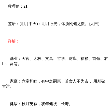
数理值：
21
签语：(明月中天)：明月照光，体质刚健之数。(大吉)
详解：
基业：天官、太极、文昌、哲学、财库、福禄、首领、君
臣、富翁。
家庭：六亲和睦，有中之嗣惠，若女人不为吉， 用则破
大运。
健康：秋月芙蓉，状年健状、长寿。