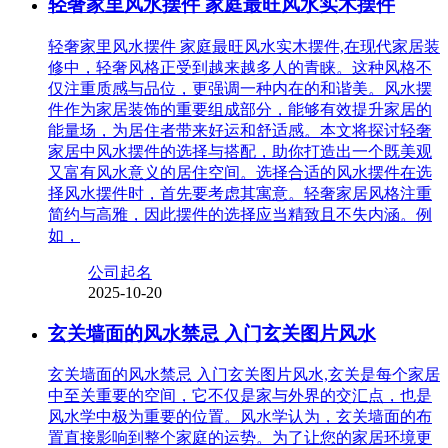
轻奢家里风水摆件 家庭最旺风水实木摆件
轻奢家里风水摆件 家庭最旺风水实木摆件,在现代家居装
修中，轻奢风格正受到越来越多人的青睐。这种风格不
仅注重质感与品位，更强调一种内在的和谐美。风水摆
件作为家居装饰的重要组成部分，能够有效提升家居的
能量场，为居住者带来好运和舒适感。本文将探讨轻奢
家居中风水摆件的选择与搭配，助你打造出一个既美观
又富有风水意义的居住空间。选择合适的风水摆件在选
择风水摆件时，首先要考虑其寓意。轻奢家居风格注重
简约与高雅，因此摆件的选择应当精致且不失内涵。例
如，
公司起名
2025-10-20
玄关墙面的风水禁忌 入门玄关图片风水
玄关墙面的风水禁忌 入门玄关图片风水,玄关是每个家居
中至关重要的空间，它不仅是家与外界的交汇点，也是
风水学中极为重要的位置。风水学认为，玄关墙面的布
置直接影响到整个家庭的运势。为了让您的家居环境更