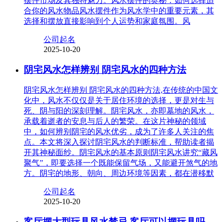
摆件市场及其独特魅力。风水摆件的奥秘：如何选择适
合你的风水物品风水摆件作为风水学中的重要元素，其
选择和摆放直接影响到个人运势和家庭氛围。风
公司起名
2025-10-20
阴宅风水怎样辨别 阴宅风水的四种方法
阴宅风水怎样辨别 阴宅风水的四种方法,在传统的中国文
化中，风水不仅仅是关于居住环境的选择，更是对生与
死、阴与阳的深刻理解。阴宅风水，亦即墓地的风水，
承载着逝者的安息与后人的繁荣。在这片神秘的领域
中，如何辨别阴宅的风水优劣，成为了许多人关注的焦
点。本文将深入探讨阴宅风水的判断标准，帮助读者揭
开其神秘面纱。阴宅风水的基本原则阴宅风水讲究“藏风
聚气”，即要选择一个既能保留气场，又能避开煞气的地
方。阴宅的地形、朝向、周边环境等因素，都在潜移默
公司起名
2025-10-20
客厅摆大型玩具风水禁忌 客厅可以摆玩具吗