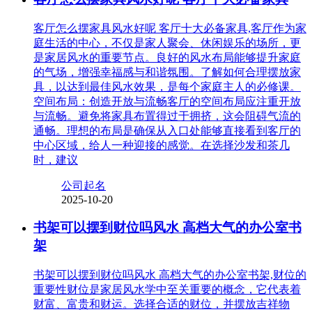
客厅怎么摆家具风水好呢 客厅十大必备家具,客厅作为家
庭生活的中心，不仅是家人聚会、休闲娱乐的场所，更
是家居风水的重要节点。良好的风水布局能够提升家庭
的气场，增强幸福感与和谐氛围。了解如何合理摆放家
具，以达到最佳风水效果，是每个家庭主人的必修课。
空间布局：创造开放与流畅客厅的空间布局应注重开放
与流畅。避免将家具布置得过于拥挤，这会阻碍气流的
通畅。理想的布局是确保从入口处能够直接看到客厅的
中心区域，给人一种迎接的感觉。在选择沙发和茶几
时，建议
公司起名
2025-10-20
书架可以摆到财位吗风水 高档大气的办公室书
架
书架可以摆到财位吗风水 高档大气的办公室书架,财位的
重要性财位是家居风水学中至关重要的概念，它代表着
财富、富贵和财运。选择合适的财位，并摆放吉祥物