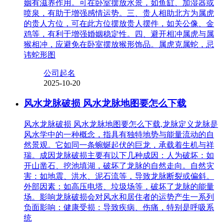
姻有滋养作用。可在卧室摆放水景，如鱼缸、加湿器或
喷泉，有助于增强感情运势。三、贵人相助北方为属虎
的贵人方位，可在此方位摆放贵人摆件，如关公像、金
鸡等，有利于增强婚姻稳定性。四、避开相冲属虎与属
猴相冲，应避免在卧室摆放猴形饰品。属虎克属蛇，忌
讳蛇形图
公司起名
2025-10-20
风水龙脉破损 风水龙脉地图要怎么下载
风水龙脉破损 风水龙脉地图要怎么下载,龙脉定义龙脉是
风水学中的一种概念，指具有独特地势与能量流动的自
然景观。它如同一条蜿蜒起伏的巨龙，承载着生机与祥
瑞。成因龙脉破损主要有以下几种成因：人为破坏：如
开山凿石、挖池填湖，破坏了龙脉的自然走向。自然灾
害：如地震、洪水、泥石流等，导致龙脉断裂或偏斜。
外部因素：如高压电塔、垃圾场等，破坏了龙脉的能量
场。影响龙脉破损会对风水和居住者的运势产生一系列
负面影响：健康受损：导致疾病、伤痛，特别是呼吸系
统