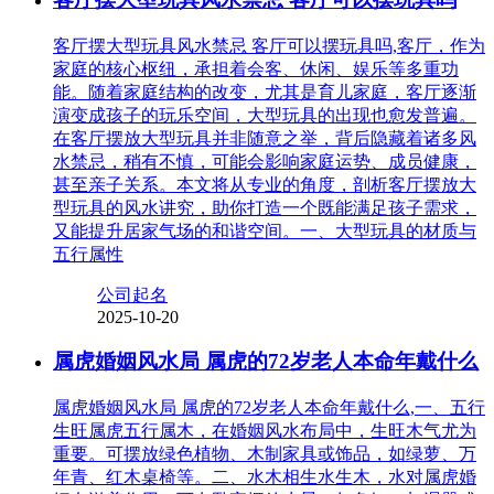
客厅摆大型玩具风水禁忌 客厅可以摆玩具吗,客厅，作为
家庭的核心枢纽，承担着会客、休闲、娱乐等多重功
能。随着家庭结构的改变，尤其是育儿家庭，客厅逐渐
演变成孩子的玩乐空间，大型玩具的出现也愈发普遍。
在客厅摆放大型玩具并非随意之举，背后隐藏着诸多风
水禁忌，稍有不慎，可能会影响家庭运势、成员健康，
甚至亲子关系。本文将从专业的角度，剖析客厅摆放大
型玩具的风水讲究，助你打造一个既能满足孩子需求，
又能提升居家气场的和谐空间。一、大型玩具的材质与
五行属性
公司起名
2025-10-20
属虎婚姻风水局 属虎的72岁老人本命年戴什么
属虎婚姻风水局 属虎的72岁老人本命年戴什么,一、五行
生旺属虎五行属木，在婚姻风水布局中，生旺木气尤为
重要。可摆放绿色植物、木制家具或饰品，如绿萝、万
年青、红木桌椅等。二、水木相生水生木，水对属虎婚