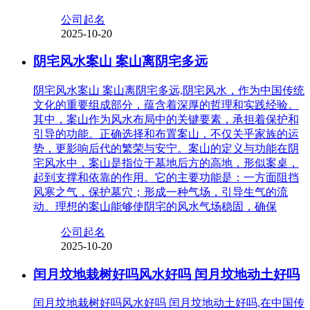
公司起名
2025-10-20
阴宅风水案山 案山离阴宅多远
阴宅风水案山 案山离阴宅多远,阴宅风水，作为中国传统
文化的重要组成部分，蕴含着深厚的哲理和实践经验。
其中，案山作为风水布局中的关键要素，承担着保护和
引导的功能。正确选择和布置案山，不仅关乎家族的运
势，更影响后代的繁荣与安宁。案山的定义与功能在阴
宅风水中，案山是指位于墓地后方的高地，形似案桌，
起到支撑和依靠的作用。它的主要功能是：一方面阻挡
风寒之气，保护墓穴；形成一种气场，引导生气的流
动。理想的案山能够使阴宅的风水气场稳固，确保
公司起名
2025-10-20
闰月坟地栽树好吗风水好吗 闰月坟地动土好吗
闰月坟地栽树好吗风水好吗 闰月坟地动土好吗,在中国传