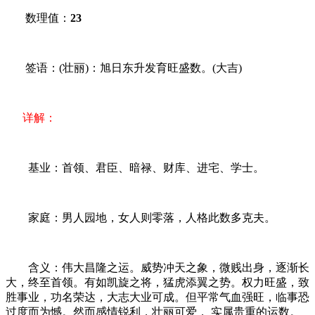
数理值：
23
签语：(壮丽)：旭日东升发育旺盛数。(大吉)
详解：
基业：首领、君臣、暗禄、财库、进宅、学士。
家庭：男人园地，女人则零落，人格此数多克夫。
含义：伟大昌隆之运。威势冲天之象，微贱出身，逐渐长
大，终至首领。有如凯旋之将，猛虎添翼之势。权力旺盛，致
胜事业，功名荣达，大志大业可成。但平常气血强旺，临事恐
过度而为憾。然而感情锐利，壮丽可爱， 实属贵重的运数。