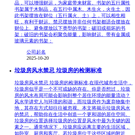
品，可以增强财运，为家庭带来财富。书架的五行属性
书架属于木制品，在五行中属木。木生火，火生土，因
此书架摆放在财位（五行属火、土）上，可以相生相
旺，有利于财运。禁忌摆放并非任何书架都适合摆放在
财位上。避免摆放以下类型的书架：破旧或损坏的书
架：破旧的书架会积聚负能量，影响财运。带有金属或
玻璃元素的书架：
公司起名
2025-10-20
垃圾房风水禁忌 垃圾房的检测标准
垃圾房风水禁忌 垃圾房的检测标准,在现代城市生活中，
垃圾房似乎是一个不可或缺的存在。你是否想过，垃圾
房的风水布局可能会影响到整个居住环境的能量流动？
风水学讲究人与环境的和谐，而垃圾房作为废弃物集中
地，其存在方式却往往被忽视。本文将揭示垃圾房风水
的禁忌，帮助你在生活中创造一个更和谐的居住空间。
垃圾房的位置选择垃圾房的位置是风水中最为关键的因
素之一。通常情况下，垃圾房应远离主要的生活区域，
如卧室、厨房和客厅。若垃圾房位于这些区域的附近