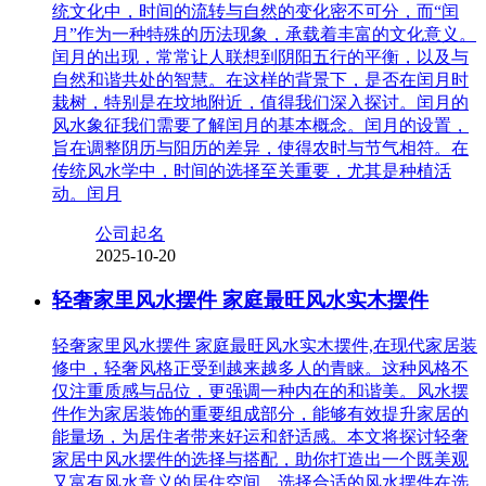
统文化中，时间的流转与自然的变化密不可分，而“闰
月”作为一种特殊的历法现象，承载着丰富的文化意义。
闰月的出现，常常让人联想到阴阳五行的平衡，以及与
自然和谐共处的智慧。在这样的背景下，是否在闰月时
栽树，特别是在坟地附近，值得我们深入探讨。闰月的
风水象征我们需要了解闰月的基本概念。闰月的设置，
旨在调整阴历与阳历的差异，使得农时与节气相符。在
传统风水学中，时间的选择至关重要，尤其是种植活
动。闰月
公司起名
2025-10-20
轻奢家里风水摆件 家庭最旺风水实木摆件
轻奢家里风水摆件 家庭最旺风水实木摆件,在现代家居装
修中，轻奢风格正受到越来越多人的青睐。这种风格不
仅注重质感与品位，更强调一种内在的和谐美。风水摆
件作为家居装饰的重要组成部分，能够有效提升家居的
能量场，为居住者带来好运和舒适感。本文将探讨轻奢
家居中风水摆件的选择与搭配，助你打造出一个既美观
又富有风水意义的居住空间。选择合适的风水摆件在选