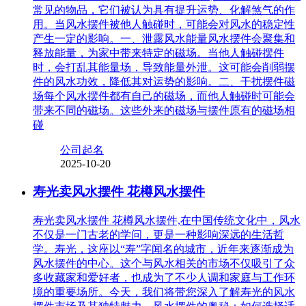
常见的物品，它们被认为具有提升运势、化解煞气的作
用。当风水摆件被他人触碰时，可能会对风水的稳定性
产生一定的影响。一、泄露风水能量风水摆件会聚集和
释放能量，为家中带来特定的磁场。当他人触碰摆件
时，会打乱其能量场，导致能量外泄。这可能会削弱摆
件的风水功效，降低其对运势的影响。二、干扰摆件磁
场每个风水摆件都有自己的磁场，而他人触碰时可能会
带来不同的磁场。这些外来的磁场与摆件原有的磁场相
碰
公司起名
2025-10-20
寿光卖风水摆件 花樽风水摆件
寿光卖风水摆件 花樽风水摆件,在中国传统文化中，风水
不仅是一门古老的学问，更是一种影响深远的生活哲
学。寿光，这座以“寿”字闻名的城市，近年来逐渐成为
风水摆件的中心。这个与风水相关的市场不仅吸引了众
多收藏家和爱好者，也成为了不少人调和家庭与工作环
境的重要场所。今天，我们将带您深入了解寿光的风水