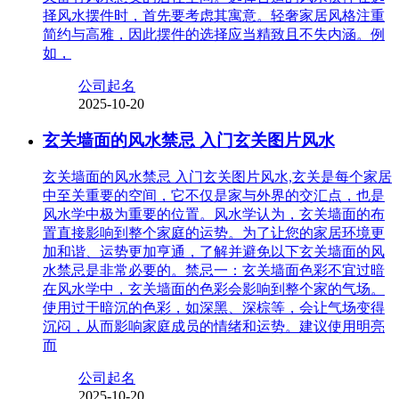
择风水摆件时，首先要考虑其寓意。轻奢家居风格注重
简约与高雅，因此摆件的选择应当精致且不失内涵。例
如，
公司起名
2025-10-20
玄关墙面的风水禁忌 入门玄关图片风水
玄关墙面的风水禁忌 入门玄关图片风水,玄关是每个家居
中至关重要的空间，它不仅是家与外界的交汇点，也是
风水学中极为重要的位置。风水学认为，玄关墙面的布
置直接影响到整个家庭的运势。为了让您的家居环境更
加和谐、运势更加亨通，了解并避免以下玄关墙面的风
水禁忌是非常必要的。禁忌一：玄关墙面色彩不宜过暗
在风水学中，玄关墙面的色彩会影响到整个家的气场。
使用过于暗沉的色彩，如深黑、深棕等，会让气场变得
沉闷，从而影响家庭成员的情绪和运势。建议使用明亮
而
公司起名
2025-10-20