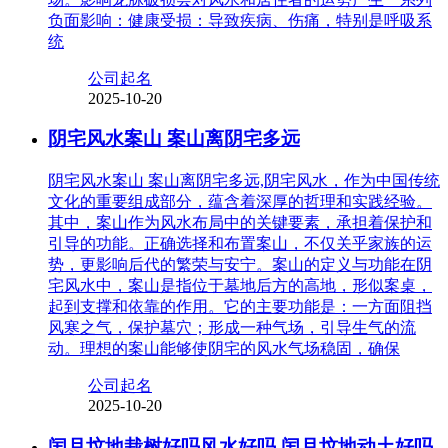
负面影响：健康受损：导致疾病、伤痛，特别是呼吸系
统
公司起名
2025-10-20
阴宅风水案山 案山离阴宅多远
阴宅风水案山 案山离阴宅多远,阴宅风水，作为中国传统
文化的重要组成部分，蕴含着深厚的哲理和实践经验。
其中，案山作为风水布局中的关键要素，承担着保护和
引导的功能。正确选择和布置案山，不仅关乎家族的运
势，更影响后代的繁荣与安宁。案山的定义与功能在阴
宅风水中，案山是指位于墓地后方的高地，形似案桌，
起到支撑和依靠的作用。它的主要功能是：一方面阻挡
风寒之气，保护墓穴；形成一种气场，引导生气的流
动。理想的案山能够使阴宅的风水气场稳固，确保
公司起名
2025-10-20
闰月坟地栽树好吗风水好吗 闰月坟地动土好吗