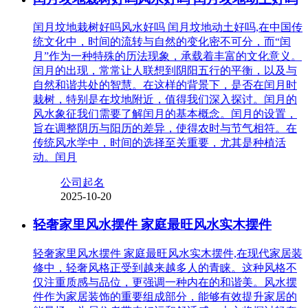
闰月坟地栽树好吗风水好吗 闰月坟地动土好吗,在中国传
统文化中，时间的流转与自然的变化密不可分，而“闰
月”作为一种特殊的历法现象，承载着丰富的文化意义。
闰月的出现，常常让人联想到阴阳五行的平衡，以及与
自然和谐共处的智慧。在这样的背景下，是否在闰月时
栽树，特别是在坟地附近，值得我们深入探讨。闰月的
风水象征我们需要了解闰月的基本概念。闰月的设置，
旨在调整阴历与阳历的差异，使得农时与节气相符。在
传统风水学中，时间的选择至关重要，尤其是种植活
动。闰月
公司起名
2025-10-20
轻奢家里风水摆件 家庭最旺风水实木摆件
轻奢家里风水摆件 家庭最旺风水实木摆件,在现代家居装
修中，轻奢风格正受到越来越多人的青睐。这种风格不
仅注重质感与品位，更强调一种内在的和谐美。风水摆
件作为家居装饰的重要组成部分，能够有效提升家居的