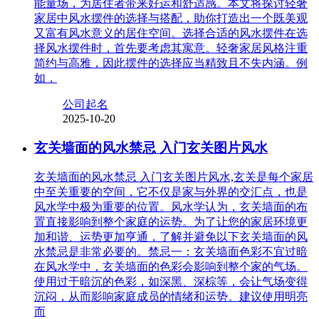
能量场，为居住者带来好运和舒适感。本文将探讨轻奢
家居中风水摆件的选择与搭配，助你打造出一个既美观
又富有风水意义的居住空间。选择合适的风水摆件在选
择风水摆件时，首先要考虑其寓意。轻奢家居风格注重
简约与高雅，因此摆件的选择应当精致且不失内涵。例
如，
公司起名
2025-10-20
玄关墙面的风水禁忌 入门玄关图片风水
玄关墙面的风水禁忌 入门玄关图片风水,玄关是每个家居
中至关重要的空间，它不仅是家与外界的交汇点，也是
风水学中极为重要的位置。风水学认为，玄关墙面的布
置直接影响到整个家庭的运势。为了让您的家居环境更
加和谐、运势更加亨通，了解并避免以下玄关墙面的风
水禁忌是非常必要的。禁忌一：玄关墙面色彩不宜过暗
在风水学中，玄关墙面的色彩会影响到整个家的气场。
使用过于暗沉的色彩，如深黑、深棕等，会让气场变得
沉闷，从而影响家庭成员的情绪和运势。建议使用明亮
而