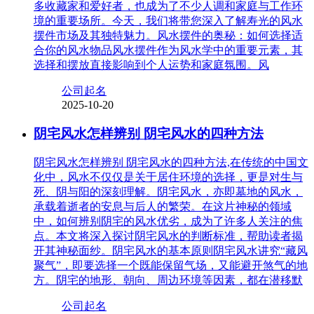
多收藏家和爱好者，也成为了不少人调和家庭与工作环
境的重要场所。今天，我们将带您深入了解寿光的风水
摆件市场及其独特魅力。风水摆件的奥秘：如何选择适
合你的风水物品风水摆件作为风水学中的重要元素，其
选择和摆放直接影响到个人运势和家庭氛围。风
公司起名
2025-10-20
阴宅风水怎样辨别 阴宅风水的四种方法
阴宅风水怎样辨别 阴宅风水的四种方法,在传统的中国文
化中，风水不仅仅是关于居住环境的选择，更是对生与
死、阴与阳的深刻理解。阴宅风水，亦即墓地的风水，
承载着逝者的安息与后人的繁荣。在这片神秘的领域
中，如何辨别阴宅的风水优劣，成为了许多人关注的焦
点。本文将深入探讨阴宅风水的判断标准，帮助读者揭
开其神秘面纱。阴宅风水的基本原则阴宅风水讲究“藏风
聚气”，即要选择一个既能保留气场，又能避开煞气的地
方。阴宅的地形、朝向、周边环境等因素，都在潜移默
公司起名