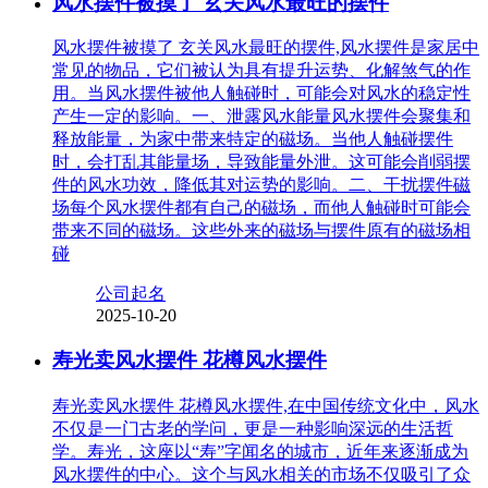
风水摆件被摸了 玄关风水最旺的摆件
风水摆件被摸了 玄关风水最旺的摆件,风水摆件是家居中
常见的物品，它们被认为具有提升运势、化解煞气的作
用。当风水摆件被他人触碰时，可能会对风水的稳定性
产生一定的影响。一、泄露风水能量风水摆件会聚集和
释放能量，为家中带来特定的磁场。当他人触碰摆件
时，会打乱其能量场，导致能量外泄。这可能会削弱摆
件的风水功效，降低其对运势的影响。二、干扰摆件磁
场每个风水摆件都有自己的磁场，而他人触碰时可能会
带来不同的磁场。这些外来的磁场与摆件原有的磁场相
碰
公司起名
2025-10-20
寿光卖风水摆件 花樽风水摆件
寿光卖风水摆件 花樽风水摆件,在中国传统文化中，风水
不仅是一门古老的学问，更是一种影响深远的生活哲
学。寿光，这座以“寿”字闻名的城市，近年来逐渐成为
风水摆件的中心。这个与风水相关的市场不仅吸引了众