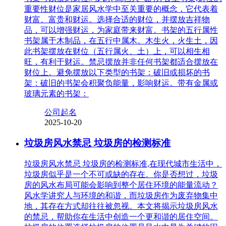
重要性财位是家居风水学中至关重要的概念，它代表着
财富、富贵和财运。选择合适的财位，并摆放吉祥物
品，可以增强财运，为家庭带来财富。书架的五行属性
书架属于木制品，在五行中属木。木生火，火生土，因
此书架摆放在财位（五行属火、土）上，可以相生相
旺，有利于财运。禁忌摆放并非任何书架都适合摆放在
财位上。避免摆放以下类型的书架：破旧或损坏的书
架：破旧的书架会积聚负能量，影响财运。带有金属或
玻璃元素的书架：
公司起名
2025-10-20
垃圾房风水禁忌 垃圾房的检测标准
垃圾房风水禁忌 垃圾房的检测标准,在现代城市生活中，
垃圾房似乎是一个不可或缺的存在。你是否想过，垃圾
房的风水布局可能会影响到整个居住环境的能量流动？
风水学讲究人与环境的和谐，而垃圾房作为废弃物集中
地，其存在方式却往往被忽视。本文将揭示垃圾房风水
的禁忌，帮助你在生活中创造一个更和谐的居住空间。