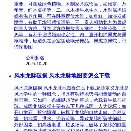
重要。可摆放绿色植物、木制家具或饰品，如绿萝、万
年青、红木桌椅等。二、水木相生水生木，水对属虎婚
姻有滋养作用。可在卧室摆放水景，如鱼缸、加湿器或
喷泉，有助于增强感情运势。三、贵人相助北方为属虎
的贵人方位，可在此方位摆放贵人摆件，如关公像、金
鸡等，有利于增强婚姻稳定性。四、避开相冲属虎与属
猴相冲，应避免在卧室摆放猴形饰品。属虎克属蛇，忌
讳蛇形图
公司起名
2025-10-20
风水龙脉破损 风水龙脉地图要怎么下载
风水龙脉破损 风水龙脉地图要怎么下载,龙脉定义龙脉是
风水学中的一种概念，指具有独特地势与能量流动的自
然景观。它如同一条蜿蜒起伏的巨龙，承载着生机与祥
瑞。成因龙脉破损主要有以下几种成因：人为破坏：如
开山凿石、挖池填湖，破坏了龙脉的自然走向。自然灾
害：如地震、洪水、泥石流等，导致龙脉断裂或偏斜。
外部因素：如高压电塔、垃圾场等，破坏了龙脉的能量
场。影响龙脉破损会对风水和居住者的运势产生一系列