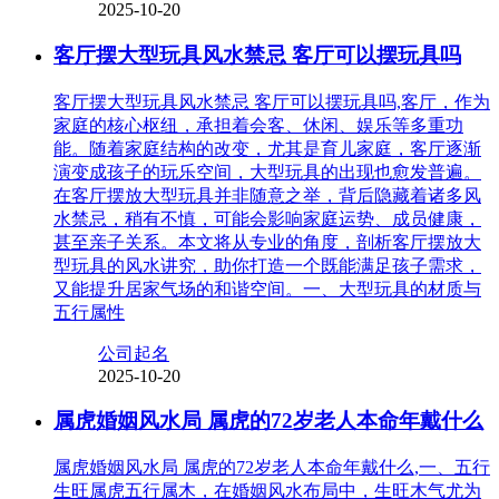
2025-10-20
客厅摆大型玩具风水禁忌 客厅可以摆玩具吗
客厅摆大型玩具风水禁忌 客厅可以摆玩具吗,客厅，作为
家庭的核心枢纽，承担着会客、休闲、娱乐等多重功
能。随着家庭结构的改变，尤其是育儿家庭，客厅逐渐
演变成孩子的玩乐空间，大型玩具的出现也愈发普遍。
在客厅摆放大型玩具并非随意之举，背后隐藏着诸多风
水禁忌，稍有不慎，可能会影响家庭运势、成员健康，
甚至亲子关系。本文将从专业的角度，剖析客厅摆放大
型玩具的风水讲究，助你打造一个既能满足孩子需求，
又能提升居家气场的和谐空间。一、大型玩具的材质与
五行属性
公司起名
2025-10-20
属虎婚姻风水局 属虎的72岁老人本命年戴什么
属虎婚姻风水局 属虎的72岁老人本命年戴什么,一、五行
生旺属虎五行属木，在婚姻风水布局中，生旺木气尤为