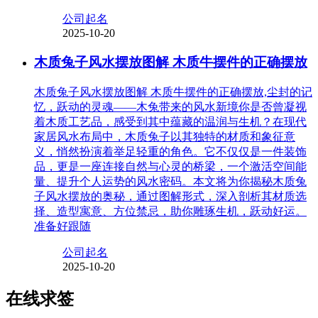
公司起名
2025-10-20
木质兔子风水摆放图解 木质牛摆件的正确摆放
木质兔子风水摆放图解 木质牛摆件的正确摆放,尘封的记
忆，跃动的灵魂——木兔带来的风水新境你是否曾凝视
着木质工艺品，感受到其中蕴藏的温润与生机？在现代
家居风水布局中，木质兔子以其独特的材质和象征意
义，悄然扮演着举足轻重的角色。它不仅仅是一件装饰
品，更是一座连接自然与心灵的桥梁，一个激活空间能
量、提升个人运势的风水密码。本文将为你揭秘木质兔
子风水摆放的奥秘，通过图解形式，深入剖析其材质选
择、造型寓意、方位禁忌，助你雕琢生机，跃动好运。
准备好跟随
公司起名
2025-10-20
在线求签