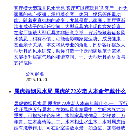
客厅摆大型玩具风水禁忌 客厅可以摆玩具吗,客厅，作为
家庭的核心枢纽，承担着会客、休闲、娱乐等多重功
能。随着家庭结构的改变，尤其是育儿家庭，客厅逐渐
演变成孩子的玩乐空间，大型玩具的出现也愈发普遍。
在客厅摆放大型玩具并非随意之举，背后隐藏着诸多风
水禁忌，稍有不慎，可能会影响家庭运势、成员健康，
甚至亲子关系。本文将从专业的角度，剖析客厅摆放大
型玩具的风水讲究，助你打造一个既能满足孩子需求，
又能提升居家气场的和谐空间。一、大型玩具的材质与
五行属性
公司起名
2025-10-20
属虎婚姻风水局 属虎的72岁老人本命年戴什么
属虎婚姻风水局 属虎的72岁老人本命年戴什么,一、五行
生旺属虎五行属木，在婚姻风水布局中，生旺木气尤为
重要。可摆放绿色植物、木制家具或饰品，如绿萝、万
年青、红木桌椅等。二、水木相生水生木，水对属虎婚
姻有滋养作用。可在卧室摆放水景，如鱼缸、加湿器或