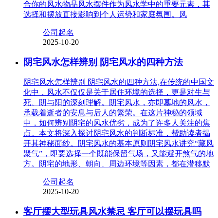
合你的风水物品风水摆件作为风水学中的重要元素，其
选择和摆放直接影响到个人运势和家庭氛围。风
公司起名
2025-10-20
阴宅风水怎样辨别 阴宅风水的四种方法
阴宅风水怎样辨别 阴宅风水的四种方法,在传统的中国文
化中，风水不仅仅是关于居住环境的选择，更是对生与
死、阴与阳的深刻理解。阴宅风水，亦即墓地的风水，
承载着逝者的安息与后人的繁荣。在这片神秘的领域
中，如何辨别阴宅的风水优劣，成为了许多人关注的焦
点。本文将深入探讨阴宅风水的判断标准，帮助读者揭
开其神秘面纱。阴宅风水的基本原则阴宅风水讲究“藏风
聚气”，即要选择一个既能保留气场，又能避开煞气的地
方。阴宅的地形、朝向、周边环境等因素，都在潜移默
公司起名
2025-10-20
客厅摆大型玩具风水禁忌 客厅可以摆玩具吗