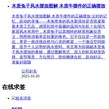
木质兔子风水摆放图解 木质牛摆件的正确摆放
木质兔子风水摆放图解 木质牛摆件的正确摆放,尘封的记
忆，跃动的灵魂——木兔带来的风水新境你是否曾凝视
着木质工艺品，感受到其中蕴藏的温润与生机？在现代
家居风水布局中，木质兔子以其独特的材质和象征意
义，悄然扮演着举足轻重的角色。它不仅仅是一件装饰
品，更是一座连接自然与心灵的桥梁，一个激活空间能
量、提升个人运势的风水密码。本文将为你揭秘木质兔
子风水摆放的奥秘，通过图解形式，深入剖析其材质选
择、造型寓意、方位禁忌，助你雕琢生机，跃动好运。
准备好跟随
公司起名
2025-10-20
在线求签
姓名详批