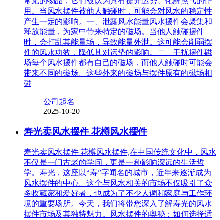
常见的物品，它们被认为具有提升运势、化解煞气的作
用。当风水摆件被他人触碰时，可能会对风水的稳定性
产生一定的影响。一、泄露风水能量风水摆件会聚集和
释放能量，为家中带来特定的磁场。当他人触碰摆件
时，会打乱其能量场，导致能量外泄。这可能会削弱摆
件的风水功效，降低其对运势的影响。二、干扰摆件磁
场每个风水摆件都有自己的磁场，而他人触碰时可能会
带来不同的磁场。这些外来的磁场与摆件原有的磁场相
碰
公司起名
2025-10-20
寿光卖风水摆件 花樽风水摆件
寿光卖风水摆件 花樽风水摆件,在中国传统文化中，风水
不仅是一门古老的学问，更是一种影响深远的生活哲
学。寿光，这座以“寿”字闻名的城市，近年来逐渐成为
风水摆件的中心。这个与风水相关的市场不仅吸引了众
多收藏家和爱好者，也成为了不少人调和家庭与工作环
境的重要场所。今天，我们将带您深入了解寿光的风水
摆件市场及其独特魅力。风水摆件的奥秘：如何选择适