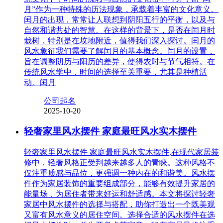
月”作为一种特殊的历法现象，承载着丰富的文化意义。
闰月的出现，常常让人联想到阴阳五行的平衡，以及与
自然和谐共处的智慧。在这样的背景下，是否在闰月时
栽树，特别是在坟地附近，值得我们深入探讨。闰月的
风水象征我们需要了解闰月的基本概念。闰月的设置，
旨在调整阴历与阳历的差异，使得农时与节气相符。在
传统风水学中，时间的选择至关重要，尤其是种植活
动。闰月
公司起名
2025-10-20
轻奢家里风水摆件 家庭最旺风水实木摆件
轻奢家里风水摆件 家庭最旺风水实木摆件,在现代家居装
修中，轻奢风格正受到越来越多人的青睐。这种风格不
仅注重质感与品位，更强调一种内在的和谐美。风水摆
件作为家居装饰的重要组成部分，能够有效提升家居的
能量场，为居住者带来好运和舒适感。本文将探讨轻奢
家居中风水摆件的选择与搭配，助你打造出一个既美观
又富有风水意义的居住空间。选择合适的风水摆件在选