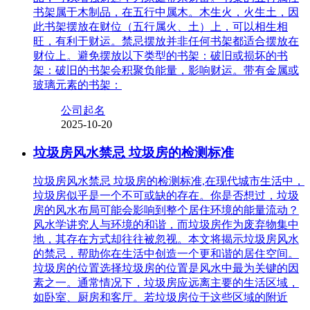
书架属于木制品，在五行中属木。木生火，火生土，因
此书架摆放在财位（五行属火、土）上，可以相生相
旺，有利于财运。禁忌摆放并非任何书架都适合摆放在
财位上。避免摆放以下类型的书架：破旧或损坏的书
架：破旧的书架会积聚负能量，影响财运。带有金属或
玻璃元素的书架：
公司起名
2025-10-20
垃圾房风水禁忌 垃圾房的检测标准
垃圾房风水禁忌 垃圾房的检测标准,在现代城市生活中，
垃圾房似乎是一个不可或缺的存在。你是否想过，垃圾
房的风水布局可能会影响到整个居住环境的能量流动？
风水学讲究人与环境的和谐，而垃圾房作为废弃物集中
地，其存在方式却往往被忽视。本文将揭示垃圾房风水
的禁忌，帮助你在生活中创造一个更和谐的居住空间。
垃圾房的位置选择垃圾房的位置是风水中最为关键的因
素之一。通常情况下，垃圾房应远离主要的生活区域，
如卧室、厨房和客厅。若垃圾房位于这些区域的附近