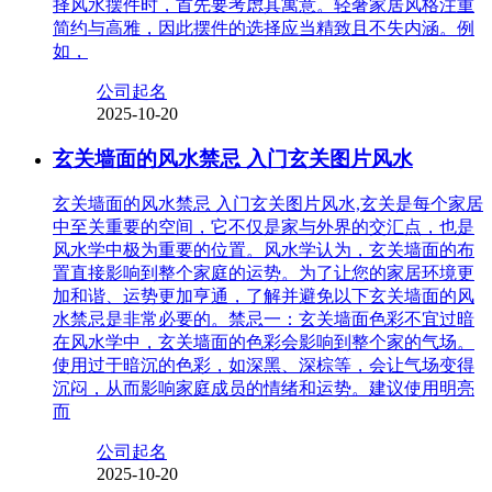
择风水摆件时，首先要考虑其寓意。轻奢家居风格注重
简约与高雅，因此摆件的选择应当精致且不失内涵。例
如，
公司起名
2025-10-20
玄关墙面的风水禁忌 入门玄关图片风水
玄关墙面的风水禁忌 入门玄关图片风水,玄关是每个家居
中至关重要的空间，它不仅是家与外界的交汇点，也是
风水学中极为重要的位置。风水学认为，玄关墙面的布
置直接影响到整个家庭的运势。为了让您的家居环境更
加和谐、运势更加亨通，了解并避免以下玄关墙面的风
水禁忌是非常必要的。禁忌一：玄关墙面色彩不宜过暗
在风水学中，玄关墙面的色彩会影响到整个家的气场。
使用过于暗沉的色彩，如深黑、深棕等，会让气场变得
沉闷，从而影响家庭成员的情绪和运势。建议使用明亮
而
公司起名
2025-10-20