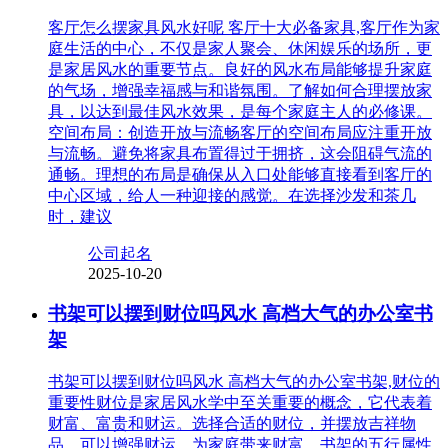
客厅怎么摆家具风水好呢 客厅十大必备家具,客厅作为家
庭生活的中心，不仅是家人聚会、休闲娱乐的场所，更
是家居风水的重要节点。良好的风水布局能够提升家庭
的气场，增强幸福感与和谐氛围。了解如何合理摆放家
具，以达到最佳风水效果，是每个家庭主人的必修课。
空间布局：创造开放与流畅客厅的空间布局应注重开放
与流畅。避免将家具布置得过于拥挤，这会阻碍气流的
通畅。理想的布局是确保从入口处能够直接看到客厅的
中心区域，给人一种迎接的感觉。在选择沙发和茶几
时，建议
公司起名
2025-10-20
书架可以摆到财位吗风水 高档大气的办公室书
架
书架可以摆到财位吗风水 高档大气的办公室书架,财位的
重要性财位是家居风水学中至关重要的概念，它代表着
财富、富贵和财运。选择合适的财位，并摆放吉祥物
品，可以增强财运，为家庭带来财富。书架的五行属性