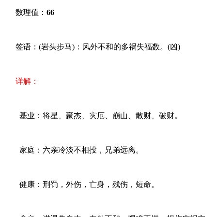
数理值：
66
签语：(岩头步马)：风外不和的多祸失福数。(凶)
详解：
基业：将星、豪杰、灾厄、崩山、散财、破财。
家庭：六亲冷淡不相投，兄弟远离。
健康：刑罚，外伤，亡身，残伤，短命。