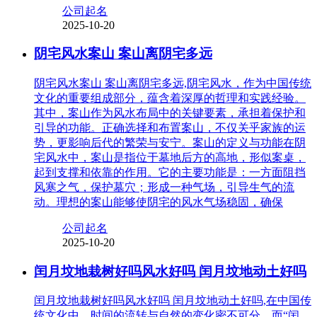
公司起名
2025-10-20
阴宅风水案山 案山离阴宅多远
阴宅风水案山 案山离阴宅多远,阴宅风水，作为中国传统
文化的重要组成部分，蕴含着深厚的哲理和实践经验。
其中，案山作为风水布局中的关键要素，承担着保护和
引导的功能。正确选择和布置案山，不仅关乎家族的运
势，更影响后代的繁荣与安宁。案山的定义与功能在阴
宅风水中，案山是指位于墓地后方的高地，形似案桌，
起到支撑和依靠的作用。它的主要功能是：一方面阻挡
风寒之气，保护墓穴；形成一种气场，引导生气的流
动。理想的案山能够使阴宅的风水气场稳固，确保
公司起名
2025-10-20
闰月坟地栽树好吗风水好吗 闰月坟地动土好吗
闰月坟地栽树好吗风水好吗 闰月坟地动土好吗,在中国传
统文化中，时间的流转与自然的变化密不可分，而“闰