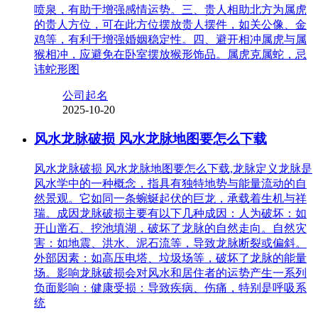
喷泉，有助于增强感情运势。三、贵人相助北方为属虎
的贵人方位，可在此方位摆放贵人摆件，如关公像、金
鸡等，有利于增强婚姻稳定性。四、避开相冲属虎与属
猴相冲，应避免在卧室摆放猴形饰品。属虎克属蛇，忌
讳蛇形图
公司起名
2025-10-20
风水龙脉破损 风水龙脉地图要怎么下载
风水龙脉破损 风水龙脉地图要怎么下载,龙脉定义龙脉是
风水学中的一种概念，指具有独特地势与能量流动的自
然景观。它如同一条蜿蜒起伏的巨龙，承载着生机与祥
瑞。成因龙脉破损主要有以下几种成因：人为破坏：如
开山凿石、挖池填湖，破坏了龙脉的自然走向。自然灾
害：如地震、洪水、泥石流等，导致龙脉断裂或偏斜。
外部因素：如高压电塔、垃圾场等，破坏了龙脉的能量
场。影响龙脉破损会对风水和居住者的运势产生一系列
负面影响：健康受损：导致疾病、伤痛，特别是呼吸系
统