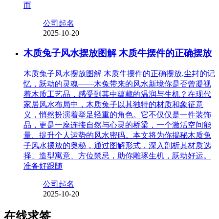
而
公司起名
2025-10-20
木质兔子风水摆放图解 木质牛摆件的正确摆放
木质兔子风水摆放图解 木质牛摆件的正确摆放,尘封的记
忆，跃动的灵魂——木兔带来的风水新境你是否曾凝视
着木质工艺品，感受到其中蕴藏的温润与生机？在现代
家居风水布局中，木质兔子以其独特的材质和象征意
义，悄然扮演着举足轻重的角色。它不仅仅是一件装饰
品，更是一座连接自然与心灵的桥梁，一个激活空间能
量、提升个人运势的风水密码。本文将为你揭秘木质兔
子风水摆放的奥秘，通过图解形式，深入剖析其材质选
择、造型寓意、方位禁忌，助你雕琢生机，跃动好运。
准备好跟随
公司起名
2025-10-20
在线求签