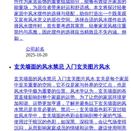
件作为家居装饰的重要组成部分，能够有效提升家居的
能量场，为居住者带来好运和舒适感。本文将探讨轻奢
家居中风水摆件的选择与搭配，助你打造出一个既美观
又富有风水意义的居住空间。选择合适的风水摆件在选
择风水摆件时，首先要考虑其寓意。轻奢家居风格注重
简约与高雅，因此摆件的选择应当精致且不失内涵。例
如，
公司起名
2025-10-20
玄关墙面的风水禁忌 入门玄关图片风水
玄关墙面的风水禁忌 入门玄关图片风水,玄关是每个家居
中至关重要的空间，它不仅是家与外界的交汇点，也是
风水学中极为重要的位置。风水学认为，玄关墙面的布
置直接影响到整个家庭的运势。为了让您的家居环境更
加和谐、运势更加亨通，了解并避免以下玄关墙面的风
水禁忌是非常必要的。禁忌一：玄关墙面色彩不宜过暗
在风水学中，玄关墙面的色彩会影响到整个家的气场。
使用过于暗沉的色彩，如深黑、深棕等，会让气场变得
沉闷，从而影响家庭成员的情绪和运势。建议使用明亮