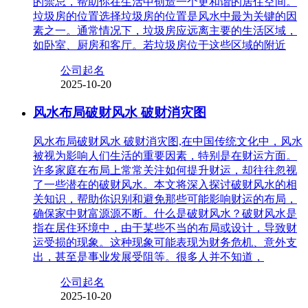
的禁忌，帮助你在生活中创造一个更和谐的居住空间。
垃圾房的位置选择垃圾房的位置是风水中最为关键的因
素之一。通常情况下，垃圾房应远离主要的生活区域，
如卧室、厨房和客厅。若垃圾房位于这些区域的附近
公司起名
2025-10-20
风水布局破财风水 破财消灾图
风水布局破财风水 破财消灾图,在中国传统文化中，风水
被视为影响人们生活的重要因素，特别是在财运方面。
许多家庭在布局上常常关注如何提升财运，却往往忽视
了一些潜在的破财风水。本文将深入探讨破财风水的相
关知识，帮助你识别和避免那些可能影响财运的布局，
确保家中财富源源不断。什么是破财风水？破财风水是
指在居住环境中，由于某些不当的布局或设计，导致财
运受损的现象。这种现象可能表现为财务危机、意外支
出，甚至是事业发展受阻等。很多人并不知道，
公司起名
2025-10-20