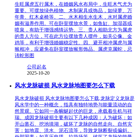
生旺属虎五行属木，在婚姻风水布局中，生旺木气尤为
重要。可摆放绿色植物、木制家具或饰品，如绿萝、万
年青、红木桌椅等。二、水木相生水生木，水对属虎婚
姻有滋养作用。可在卧室摆放水景，如鱼缸、加湿器或
喷泉，有助于增强感情运势。三、贵人相助北方为属虎
的贵人方位，可在此方位摆放贵人摆件，如关公像、金
鸡等，有利于增强婚姻稳定性。四、避开相冲属虎与属
猴相冲，应避免在卧室摆放猴形饰品。属虎克属蛇，忌
讳蛇形图
公司起名
2025-10-20
风水龙脉破损 风水龙脉地图要怎么下载
风水龙脉破损 风水龙脉地图要怎么下载,龙脉定义龙脉是
风水学中的一种概念，指具有独特地势与能量流动的自
然景观。它如同一条蜿蜒起伏的巨龙，承载着生机与祥
瑞。成因龙脉破损主要有以下几种成因：人为破坏：如
开山凿石、挖池填湖，破坏了龙脉的自然走向。自然灾
害：如地震、洪水、泥石流等，导致龙脉断裂或偏斜。
外部因素：如高压电塔、垃圾场等，破坏了龙脉的能量