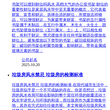
书架可以摆到财位吗风水 高档大气的办公室书架,财位的
重要性财位是家居风水学中至关重要的概念，它代表着
财富、富贵和财运。选择合适的财位，并摆放吉祥物
品，可以增强财运，为家庭带来财富。书架的五行属性
书架属于木制品，在五行中属木。木生火，火生土，因
此书架摆放在财位（五行属火、土）上，可以相生相
旺，有利于财运。禁忌摆放并非任何书架都适合摆放在
财位上。避免摆放以下类型的书架：破旧或损坏的书
架：破旧的书架会积聚负能量，影响财运。带有金属或
玻璃元素的书架：
公司起名
2025-10-20
垃圾房风水禁忌 垃圾房的检测标准
垃圾房风水禁忌 垃圾房的检测标准,在现代城市生活中，
垃圾房似乎是一个不可或缺的存在。你是否想过，垃圾
房的风水布局可能会影响到整个居住环境的能量流动？
风水学讲究人与环境的和谐，而垃圾房作为废弃物集中
地，其存在方式却往往被忽视。本文将揭示垃圾房风水