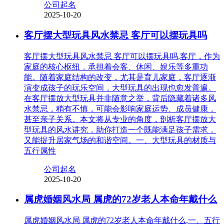
公司起名
2025-10-20
客厅摆大型玩具风水禁忌 客厅可以摆玩具吗
客厅摆大型玩具风水禁忌 客厅可以摆玩具吗,客厅，作为
家庭的核心枢纽，承担着会客、休闲、娱乐等多重功
能。随着家庭结构的改变，尤其是育儿家庭，客厅逐渐
演变成孩子的玩乐空间，大型玩具的出现也愈发普遍。
在客厅摆放大型玩具并非随意之举，背后隐藏着诸多风
水禁忌，稍有不慎，可能会影响家庭运势、成员健康，
甚至亲子关系。本文将从专业的角度，剖析客厅摆放大
型玩具的风水讲究，助你打造一个既能满足孩子需求，
又能提升居家气场的和谐空间。一、大型玩具的材质与
五行属性
公司起名
2025-10-20
属虎婚姻风水局 属虎的72岁老人本命年戴什么
属虎婚姻风水局 属虎的72岁老人本命年戴什么,一、五行