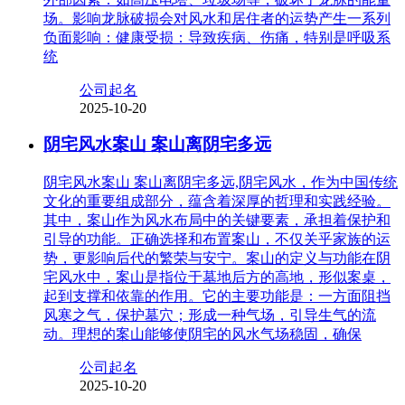
场。影响龙脉破损会对风水和居住者的运势产生一系列
负面影响：健康受损：导致疾病、伤痛，特别是呼吸系
统
公司起名
2025-10-20
阴宅风水案山 案山离阴宅多远
阴宅风水案山 案山离阴宅多远,阴宅风水，作为中国传统
文化的重要组成部分，蕴含着深厚的哲理和实践经验。
其中，案山作为风水布局中的关键要素，承担着保护和
引导的功能。正确选择和布置案山，不仅关乎家族的运
势，更影响后代的繁荣与安宁。案山的定义与功能在阴
宅风水中，案山是指位于墓地后方的高地，形似案桌，
起到支撑和依靠的作用。它的主要功能是：一方面阻挡
风寒之气，保护墓穴；形成一种气场，引导生气的流
动。理想的案山能够使阴宅的风水气场稳固，确保
公司起名
2025-10-20