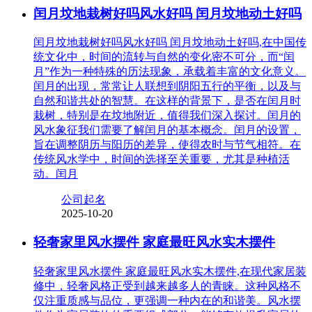
闰月坟地栽树好吗风水好吗 闰月坟地动土好吗
闰月坟地栽树好吗风水好吗 闰月坟地动土好吗,在中国传
统文化中，时间的流转与自然的变化密不可分，而“闰
月”作为一种特殊的历法现象，承载着丰富的文化意义。
闰月的出现，常常让人联想到阴阳五行的平衡，以及与
自然和谐共处的智慧。在这样的背景下，是否在闰月时
栽树，特别是在坟地附近，值得我们深入探讨。闰月的
风水象征我们需要了解闰月的基本概念。闰月的设置，
旨在调整阴历与阳历的差异，使得农时与节气相符。在
传统风水学中，时间的选择至关重要，尤其是种植活
动。闰月
公司起名
2025-10-20
轻奢家里风水摆件 家庭最旺风水实木摆件
轻奢家里风水摆件 家庭最旺风水实木摆件,在现代家居装
修中，轻奢风格正受到越来越多人的青睐。这种风格不
仅注重质感与品位，更强调一种内在的和谐美。风水摆