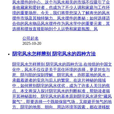
风水摆件的中心。这个与风水相关的市场不仅吸引了众
多收藏家和爱好者，也成为了不少人调和家庭与工作环
境的重要场所。今天，我们将带您深入了解寿光的风水
摆件市场及其独特魅力。风水摆件的奥秘：如何选择适
合你的风水物品风水摆件作为风水学中的重要元素，其
选择和摆放直接影响到个人运势和家庭氛围。风
公司起名
2025-10-20
阴宅风水怎样辨别 阴宅风水的四种方法
阴宅风水怎样辨别 阴宅风水的四种方法,在传统的中国文
化中，风水不仅仅是关于居住环境的选择，更是对生与
死、阴与阳的深刻理解。阴宅风水，亦即墓地的风水，
承载着逝者的安息与后人的繁荣。在这片神秘的领域
中，如何辨别阴宅的风水优劣，成为了许多人关注的焦
点。本文将深入探讨阴宅风水的判断标准，帮助读者揭
开其神秘面纱。阴宅风水的基本原则阴宅风水讲究“藏风
聚气”，即要选择一个既能保留气场，又能避开煞气的地
方。阴宅的地形、朝向、周边环境等因素，都在潜移默