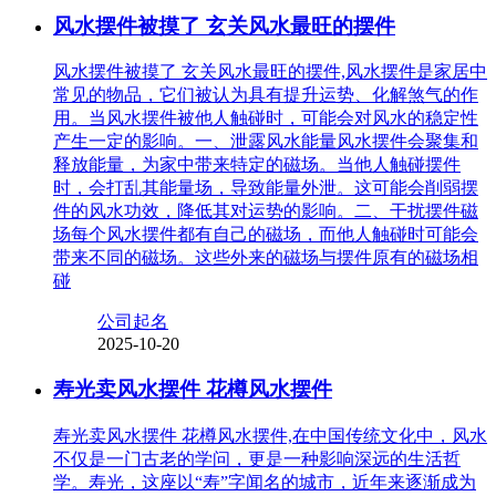
风水摆件被摸了 玄关风水最旺的摆件
风水摆件被摸了 玄关风水最旺的摆件,风水摆件是家居中
常见的物品，它们被认为具有提升运势、化解煞气的作
用。当风水摆件被他人触碰时，可能会对风水的稳定性
产生一定的影响。一、泄露风水能量风水摆件会聚集和
释放能量，为家中带来特定的磁场。当他人触碰摆件
时，会打乱其能量场，导致能量外泄。这可能会削弱摆
件的风水功效，降低其对运势的影响。二、干扰摆件磁
场每个风水摆件都有自己的磁场，而他人触碰时可能会
带来不同的磁场。这些外来的磁场与摆件原有的磁场相
碰
公司起名
2025-10-20
寿光卖风水摆件 花樽风水摆件
寿光卖风水摆件 花樽风水摆件,在中国传统文化中，风水
不仅是一门古老的学问，更是一种影响深远的生活哲
学。寿光，这座以“寿”字闻名的城市，近年来逐渐成为