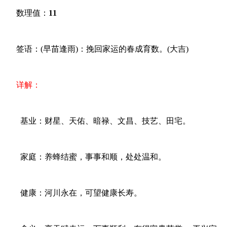
数理值：
11
签语：(早苗逢雨)：挽回家运的春成育数。(大吉)
详解：
基业：财星、天佑、暗禄、文昌、技艺、田宅。
家庭：养蜂结蜜，事事和顺，处处温和。
健康：河川永在，可望健康长寿。