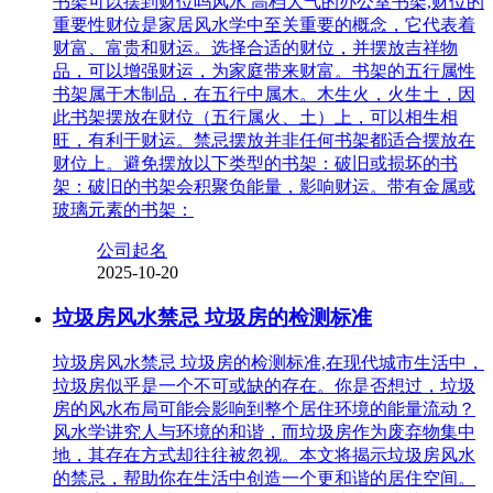
书架可以摆到财位吗风水 高档大气的办公室书架,财位的
重要性财位是家居风水学中至关重要的概念，它代表着
财富、富贵和财运。选择合适的财位，并摆放吉祥物
品，可以增强财运，为家庭带来财富。书架的五行属性
书架属于木制品，在五行中属木。木生火，火生土，因
此书架摆放在财位（五行属火、土）上，可以相生相
旺，有利于财运。禁忌摆放并非任何书架都适合摆放在
财位上。避免摆放以下类型的书架：破旧或损坏的书
架：破旧的书架会积聚负能量，影响财运。带有金属或
玻璃元素的书架：
公司起名
2025-10-20
垃圾房风水禁忌 垃圾房的检测标准
垃圾房风水禁忌 垃圾房的检测标准,在现代城市生活中，
垃圾房似乎是一个不可或缺的存在。你是否想过，垃圾
房的风水布局可能会影响到整个居住环境的能量流动？
风水学讲究人与环境的和谐，而垃圾房作为废弃物集中
地，其存在方式却往往被忽视。本文将揭示垃圾房风水
的禁忌，帮助你在生活中创造一个更和谐的居住空间。