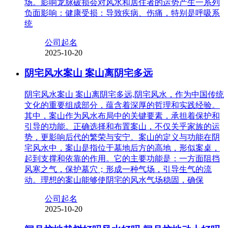
场。影响龙脉破损会对风水和居住者的运势产生一系列
负面影响：健康受损：导致疾病、伤痛，特别是呼吸系
统
公司起名
2025-10-20
阴宅风水案山 案山离阴宅多远
阴宅风水案山 案山离阴宅多远,阴宅风水，作为中国传统
文化的重要组成部分，蕴含着深厚的哲理和实践经验。
其中，案山作为风水布局中的关键要素，承担着保护和
引导的功能。正确选择和布置案山，不仅关乎家族的运
势，更影响后代的繁荣与安宁。案山的定义与功能在阴
宅风水中，案山是指位于墓地后方的高地，形似案桌，
起到支撑和依靠的作用。它的主要功能是：一方面阻挡
风寒之气，保护墓穴；形成一种气场，引导生气的流
动。理想的案山能够使阴宅的风水气场稳固，确保
公司起名
2025-10-20