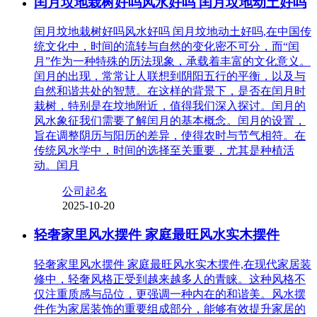
闰月坟地栽树好吗风水好吗 闰月坟地动土好吗
闰月坟地栽树好吗风水好吗 闰月坟地动土好吗,在中国传
统文化中，时间的流转与自然的变化密不可分，而“闰
月”作为一种特殊的历法现象，承载着丰富的文化意义。
闰月的出现，常常让人联想到阴阳五行的平衡，以及与
自然和谐共处的智慧。在这样的背景下，是否在闰月时
栽树，特别是在坟地附近，值得我们深入探讨。闰月的
风水象征我们需要了解闰月的基本概念。闰月的设置，
旨在调整阴历与阳历的差异，使得农时与节气相符。在
传统风水学中，时间的选择至关重要，尤其是种植活
动。闰月
公司起名
2025-10-20
轻奢家里风水摆件 家庭最旺风水实木摆件
轻奢家里风水摆件 家庭最旺风水实木摆件,在现代家居装
修中，轻奢风格正受到越来越多人的青睐。这种风格不
仅注重质感与品位，更强调一种内在的和谐美。风水摆
件作为家居装饰的重要组成部分，能够有效提升家居的