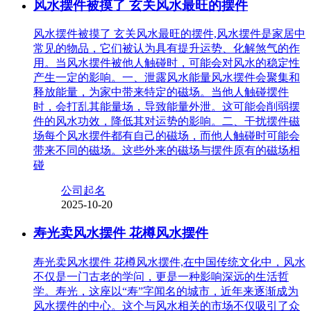
风水摆件被摸了 玄关风水最旺的摆件
风水摆件被摸了 玄关风水最旺的摆件,风水摆件是家居中
常见的物品，它们被认为具有提升运势、化解煞气的作
用。当风水摆件被他人触碰时，可能会对风水的稳定性
产生一定的影响。一、泄露风水能量风水摆件会聚集和
释放能量，为家中带来特定的磁场。当他人触碰摆件
时，会打乱其能量场，导致能量外泄。这可能会削弱摆
件的风水功效，降低其对运势的影响。二、干扰摆件磁
场每个风水摆件都有自己的磁场，而他人触碰时可能会
带来不同的磁场。这些外来的磁场与摆件原有的磁场相
碰
公司起名
2025-10-20
寿光卖风水摆件 花樽风水摆件
寿光卖风水摆件 花樽风水摆件,在中国传统文化中，风水
不仅是一门古老的学问，更是一种影响深远的生活哲
学。寿光，这座以“寿”字闻名的城市，近年来逐渐成为
风水摆件的中心。这个与风水相关的市场不仅吸引了众