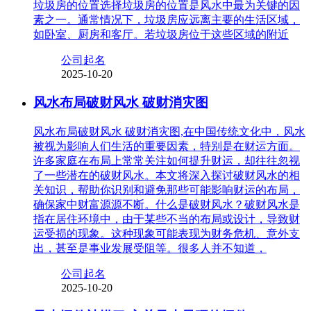
垃圾房的位置选择垃圾房的位置是风水中最为关键的因
素之一。通常情况下，垃圾房应远离主要的生活区域，
如卧室、厨房和客厅。若垃圾房位于这些区域的附近
公司起名
2025-10-20
风水布局破财风水 破财消灾图
风水布局破财风水 破财消灾图,在中国传统文化中，风水
被视为影响人们生活的重要因素，特别是在财运方面。
许多家庭在布局上常常关注如何提升财运，却往往忽视
了一些潜在的破财风水。本文将深入探讨破财风水的相
关知识，帮助你识别和避免那些可能影响财运的布局，
确保家中财富源源不断。什么是破财风水？破财风水是
指在居住环境中，由于某些不当的布局或设计，导致财
运受损的现象。这种现象可能表现为财务危机、意外支
出，甚至是事业发展受阻等。很多人并不知道，
公司起名
2025-10-20