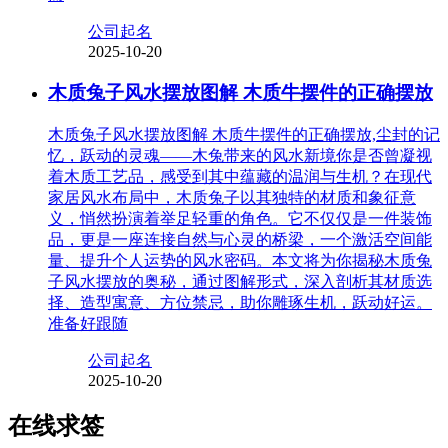
公司起名
2025-10-20
木质兔子风水摆放图解 木质牛摆件的正确摆放
木质兔子风水摆放图解 木质牛摆件的正确摆放,尘封的记
忆，跃动的灵魂——木兔带来的风水新境你是否曾凝视
着木质工艺品，感受到其中蕴藏的温润与生机？在现代
家居风水布局中，木质兔子以其独特的材质和象征意
义，悄然扮演着举足轻重的角色。它不仅仅是一件装饰
品，更是一座连接自然与心灵的桥梁，一个激活空间能
量、提升个人运势的风水密码。本文将为你揭秘木质兔
子风水摆放的奥秘，通过图解形式，深入剖析其材质选
择、造型寓意、方位禁忌，助你雕琢生机，跃动好运。
准备好跟随
公司起名
2025-10-20
在线求签