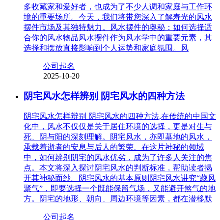
多收藏家和爱好者，也成为了不少人调和家庭与工作环
境的重要场所。今天，我们将带您深入了解寿光的风水
摆件市场及其独特魅力。风水摆件的奥秘：如何选择适
合你的风水物品风水摆件作为风水学中的重要元素，其
选择和摆放直接影响到个人运势和家庭氛围。风
公司起名
2025-10-20
阴宅风水怎样辨别 阴宅风水的四种方法
阴宅风水怎样辨别 阴宅风水的四种方法,在传统的中国文
化中，风水不仅仅是关于居住环境的选择，更是对生与
死、阴与阳的深刻理解。阴宅风水，亦即墓地的风水，
承载着逝者的安息与后人的繁荣。在这片神秘的领域
中，如何辨别阴宅的风水优劣，成为了许多人关注的焦
点。本文将深入探讨阴宅风水的判断标准，帮助读者揭
开其神秘面纱。阴宅风水的基本原则阴宅风水讲究“藏风
聚气”，即要选择一个既能保留气场，又能避开煞气的地
方。阴宅的地形、朝向、周边环境等因素，都在潜移默
公司起名