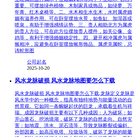
重要。可摆放绿色植物、木制家具或饰品，如绿萝、万
年青、红木桌椅等。二、水木相生水生木，水对属虎婚
姻有滋养作用。可在卧室摆放水景，如鱼缸、加湿器或
喷泉，有助于增强感情运势。三、贵人相助北方为属虎
的贵人方位，可在此方位摆放贵人摆件，如关公像、金
鸡等，有利于增强婚姻稳定性。四、避开相冲属虎与属
猴相冲，应避免在卧室摆放猴形饰品。属虎克属蛇，忌
讳蛇形图
公司起名
2025-10-20
风水龙脉破损 风水龙脉地图要怎么下载
风水龙脉破损 风水龙脉地图要怎么下载,龙脉定义龙脉是
风水学中的一种概念，指具有独特地势与能量流动的自
然景观。它如同一条蜿蜒起伏的巨龙，承载着生机与祥
瑞。成因龙脉破损主要有以下几种成因：人为破坏：如
开山凿石、挖池填湖，破坏了龙脉的自然走向。自然灾
害：如地震、洪水、泥石流等，导致龙脉断裂或偏斜。
外部因素：如高压电塔、垃圾场等，破坏了龙脉的能量