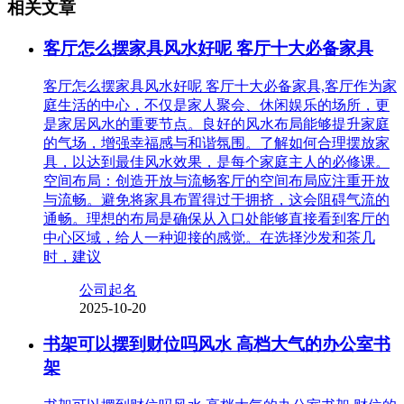
相关文章
客厅怎么摆家具风水好呢 客厅十大必备家具
客厅怎么摆家具风水好呢 客厅十大必备家具,客厅作为家
庭生活的中心，不仅是家人聚会、休闲娱乐的场所，更
是家居风水的重要节点。良好的风水布局能够提升家庭
的气场，增强幸福感与和谐氛围。了解如何合理摆放家
具，以达到最佳风水效果，是每个家庭主人的必修课。
空间布局：创造开放与流畅客厅的空间布局应注重开放
与流畅。避免将家具布置得过于拥挤，这会阻碍气流的
通畅。理想的布局是确保从入口处能够直接看到客厅的
中心区域，给人一种迎接的感觉。在选择沙发和茶几
时，建议
公司起名
2025-10-20
书架可以摆到财位吗风水 高档大气的办公室书
架