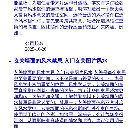
能量场，为居住者带来好运和舒适感。本文将探讨轻奢
家居中风水摆件的选择与搭配，助你打造出一个既美观
又富有风水意义的居住空间。选择合适的风水摆件在选
择风水摆件时，首先要考虑其寓意。轻奢家居风格注重
简约与高雅，因此摆件的选择应当精致且不失内涵。例
如，
公司起名
2025-10-20
玄关墙面的风水禁忌 入门玄关图片风水
玄关墙面的风水禁忌 入门玄关图片风水,玄关是每个家居
中至关重要的空间，它不仅是家与外界的交汇点，也是
风水学中极为重要的位置。风水学认为，玄关墙面的布
置直接影响到整个家庭的运势。为了让您的家居环境更
加和谐、运势更加亨通，了解并避免以下玄关墙面的风
水禁忌是非常必要的。禁忌一：玄关墙面色彩不宜过暗
在风水学中，玄关墙面的色彩会影响到整个家的气场。
使用过于暗沉的色彩，如深黑、深棕等，会让气场变得
沉闷，从而影响家庭成员的情绪和运势。建议使用明亮
而