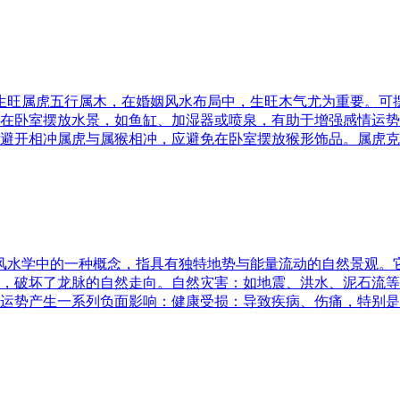
五行生旺属虎五行属木，在婚姻风水布局中，生旺木气尤为重要。
在卧室摆放水景，如鱼缸、加湿器或喷泉，有助于增强感情运势
避开相冲属虎与属猴相冲，应避免在卧室摆放猴形饰品。属虎克
是风水学中的一种概念，指具有独特地势与能量流动的自然景观
，破坏了龙脉的自然走向。自然灾害：如地震、洪水、泥石流等
运势产生一系列负面影响：健康受损：导致疾病、伤痛，特别是