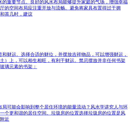
风水的重要节点。良好的风水布局能够提升家庭的气场，增强幸福
厅的空间布局应注重开放与流畅。避免将家具布置得过于拥
和茶几时，建议
富贵和财运。选择合适的财位，并摆放吉祥物品，可以增强财运，
土）上，可以相生相旺，有利于财运。禁忌摆放并非任何书架
玻璃元素的书架：
水布局可能会影响到整个居住环境的能量流动？风水学讲究人与环
一个更和谐的居住空间。垃圾房的位置选择垃圾房的位置是风
附近