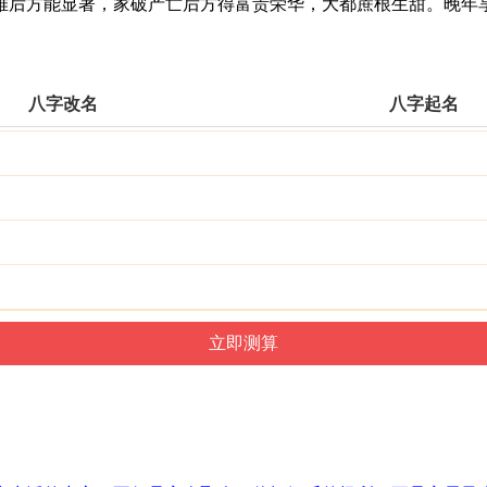
后方能显著，家破产亡后方得富贵荣华，大都蔗根生甜。晚年
八字改名
八字起名