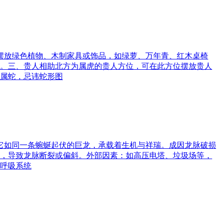
可摆放绿色植物、木制家具或饰品，如绿萝、万年青、红木桌椅
。三、贵人相助北方为属虎的贵人方位，可在此方位摆放贵人
属蛇，忌讳蛇形图
。它如同一条蜿蜒起伏的巨龙，承载着生机与祥瑞。成因龙脉破损
，导致龙脉断裂或偏斜。外部因素：如高压电塔、垃圾场等，
呼吸系统