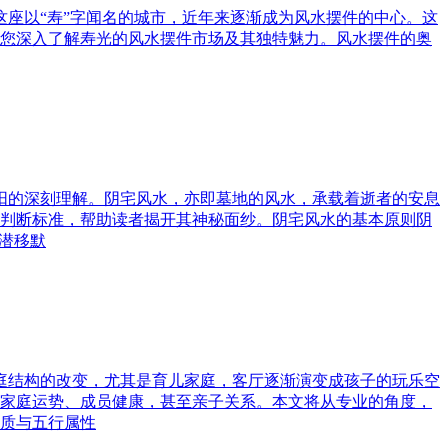
这座以“寿”字闻名的城市，近年来逐渐成为风水摆件的中心。这
您深入了解寿光的风水摆件市场及其独特魅力。风水摆件的奥
与阳的深刻理解。阴宅风水，亦即墓地的风水，承载着逝者的安息
判断标准，帮助读者揭开其神秘面纱。阴宅风水的基本原则阴
潜移默
家庭结构的改变，尤其是育儿家庭，客厅逐渐演变成孩子的玩乐空
家庭运势、成员健康，甚至亲子关系。本文将从专业的角度，
质与五行属性