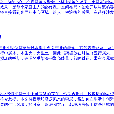
家庭生活的中心，不仅是家人聚会、休闲娱乐的场所，更是家居
效果，是每个家庭主人的必修课。空间布局：创造开放与流畅客
够直接看到客厅的中心区域，给人一种迎接的感觉。在选择沙发
架
的重要性财位是家居风水学中至关重要的概念，它代表着财富、
行中属木。木生火，火生土，因此书架摆放在财位（五行属火、
损坏的书架：破旧的书架会积聚负能量，影响财运。带有金属或
，垃圾房似乎是一个不可或缺的存在。你是否想过，垃圾房的风
往被忽视。本文将揭示垃圾房风水的禁忌，帮助你在生活中创造
要的生活区域，如卧室、厨房和客厅。若垃圾房位于这些区域的