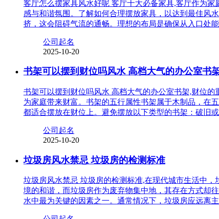
客厅怎么摆家具风水好呢 客厅十大必备家具,客厅作为
感与和谐氛围。了解如何合理摆放家具，以达到最佳风水
挤，这会阻碍气流的通畅。理想的布局是确保从入口处能
公司起名
2025-10-20
书架可以摆到财位吗风水 高档大气的办公室书
书架可以摆到财位吗风水 高档大气的办公室书架,财位
为家庭带来财富。书架的五行属性书架属于木制品，在五
都适合摆放在财位上。避免摆放以下类型的书架：破旧或
公司起名
2025-10-20
垃圾房风水禁忌 垃圾房的检测标准
垃圾房风水禁忌 垃圾房的检测标准,在现代城市生活中
境的和谐，而垃圾房作为废弃物集中地，其存在方式却往
水中最为关键的因素之一。通常情况下，垃圾房应远离主
公司起名