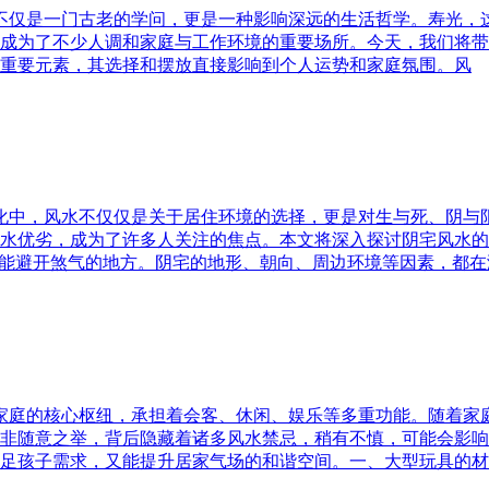
水不仅是一门古老的学问，更是一种影响深远的生活哲学。寿光，
成为了不少人调和家庭与工作环境的重要场所。今天，我们将带
重要元素，其选择和摆放直接影响到个人运势和家庭氛围。风
文化中，风水不仅仅是关于居住环境的选择，更是对生与死、阴
水优劣，成为了许多人关注的焦点。本文将深入探讨阴宅风水的
又能避开煞气的地方。阴宅的地形、朝向、周边环境等因素，都在
为家庭的核心枢纽，承担着会客、休闲、娱乐等多重功能。随着
非随意之举，背后隐藏着诸多风水禁忌，稍有不慎，可能会影响
足孩子需求，又能提升居家气场的和谐空间。一、大型玩具的材