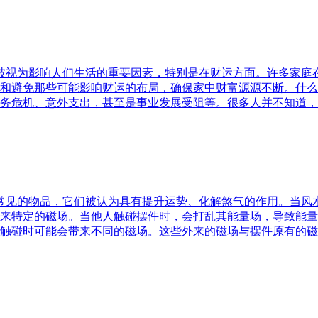
水被视为影响人们生活的重要因素，特别是在财运方面。许多家
和避免那些可能影响财运的布局，确保家中财富源源不断。什么
务危机、意外支出，甚至是事业发展受阻等。很多人并不知道，
中常见的物品，它们被认为具有提升运势、化解煞气的作用。当
来特定的磁场。当他人触碰摆件时，会打乱其能量场，导致能量
触碰时可能会带来不同的磁场。这些外来的磁场与摆件原有的磁