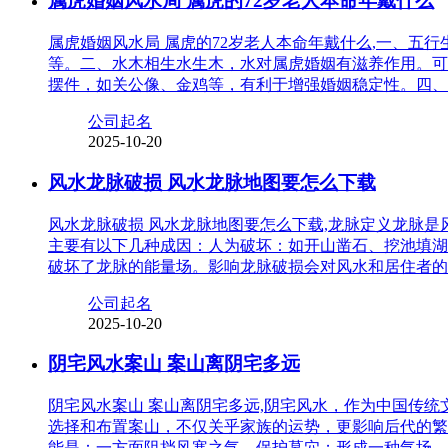
属虎婚姻风水局 属虎的72岁老人本命年戴什么
属虎婚姻风水局 属虎的72岁老人本命年戴什么,一、
等。二、水木相生水生木，水对属虎婚姻有滋养作用。可
摆件，如关公像、金鸡等，有利于增强婚姻稳定性。四、
公司起名
2025-10-20
风水龙脉破损 风水龙脉地图要怎么下载
风水龙脉破损 风水龙脉地图要怎么下载,龙脉定义龙脉
主要有以下几种成因：人为破坏：如开山凿石、挖池填湖
破坏了龙脉的能量场。影响龙脉破损会对风水和居住者的
公司起名
2025-10-20
阴宅风水案山 案山离阴宅多远
阴宅风水案山 案山离阴宅多远,阴宅风水，作为中国传
选择和布置案山，不仅关乎家族的运势，更影响后代的繁
能是：一方面阻挡风寒之气，保护墓穴；形成一种气场，