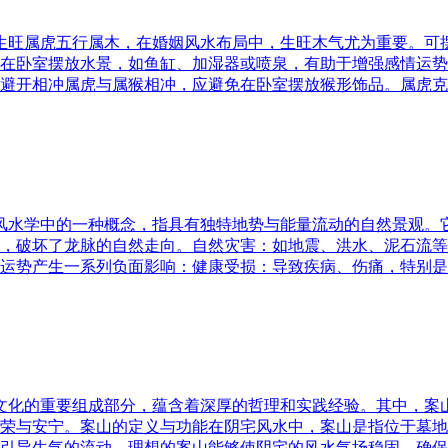
五行生旺属虎五行属木，在婚姻风水布局中，生旺木气尤为重要。
在卧室摆放水景，如鱼缸、加湿器或喷泉，有助于增强感情运势
避开相冲属虎与属猴相冲，应避免在卧室摆放猴形饰品。属虎克
是风水学中的一种概念，指具有独特地势与能量流动的自然景观
，破坏了龙脉的自然走向。自然灾害：如地震、洪水、泥石流等
运势产生一系列负面影响：健康受损：导致疾病、伤痛，特别是
统文化的重要组成部分，蕴含着深厚的哲理和实践经验。其中，
荣与安宁。案山的定义与功能在阴宅风水中，案山是指位于墓地
引导生气的流动。理想的案山能够使阴宅的风水气场稳固，确保