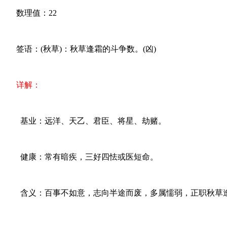
数理值：22
签语：(秋草)：秋草逢霜的斗争数。(凶)
详解：
基业：远洋、天乙、君臣、将星、劫赌。
健康：常有暗疾，三好四怯或医短命。
含义：百事不如意，志向半途而废，多属懦弱，正职秋草逢霜