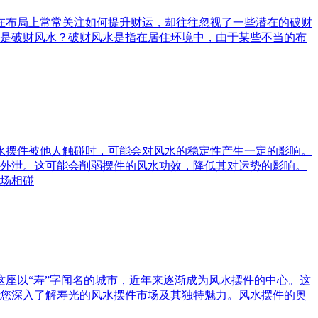
庭在布局上常常关注如何提升财运，却往往忽视了一些潜在的破财
是破财风水？破财风水是指在居住环境中，由于某些不当的布
风水摆件被他人触碰时，可能会对风水的稳定性产生一定的影响。
外泄。这可能会削弱摆件的风水功效，降低其对运势的影响。
场相碰
这座以“寿”字闻名的城市，近年来逐渐成为风水摆件的中心。这
您深入了解寿光的风水摆件市场及其独特魅力。风水摆件的奥