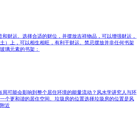
富贵和财运。选择合适的财位，并摆放吉祥物品，可以增强财运，
土）上，可以相生相旺，有利于财运。禁忌摆放并非任何书架
玻璃元素的书架：
水布局可能会影响到整个居住环境的能量流动？风水学讲究人与环
一个更和谐的居住空间。垃圾房的位置选择垃圾房的位置是风
附近