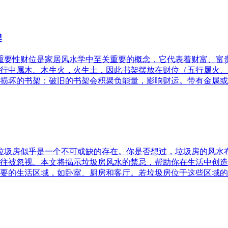
架
的重要性财位是家居风水学中至关重要的概念，它代表着财富、
行中属木。木生火，火生土，因此书架摆放在财位（五行属火、
损坏的书架：破旧的书架会积聚负能量，影响财运。带有金属或
，垃圾房似乎是一个不可或缺的存在。你是否想过，垃圾房的风
往被忽视。本文将揭示垃圾房风水的禁忌，帮助你在生活中创造
要的生活区域，如卧室、厨房和客厅。若垃圾房位于这些区域的