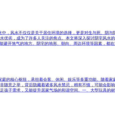
文化中，风水不仅仅是关于居住环境的选择，更是对生与死、阴
水优劣，成为了许多人关注的焦点。本文将深入探讨阴宅风水的
又能避开煞气的地方。阴宅的地形、朝向、周边环境等因素，都在
为家庭的核心枢纽，承担着会客、休闲、娱乐等多重功能。随着
非随意之举，背后隐藏着诸多风水禁忌，稍有不慎，可能会影响
足孩子需求，又能提升居家气场的和谐空间。一、大型玩具的材