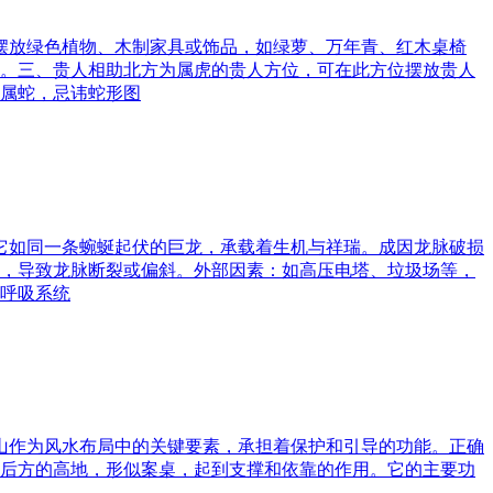
可摆放绿色植物、木制家具或饰品，如绿萝、万年青、红木桌椅
。三、贵人相助北方为属虎的贵人方位，可在此方位摆放贵人
属蛇，忌讳蛇形图
。它如同一条蜿蜒起伏的巨龙，承载着生机与祥瑞。成因龙脉破损
，导致龙脉断裂或偏斜。外部因素：如高压电塔、垃圾场等，
呼吸系统
案山作为风水布局中的关键要素，承担着保护和引导的功能。正确
后方的高地，形似案桌，起到支撑和依靠的作用。它的主要功