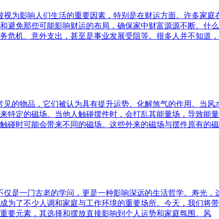
水被视为影响人们生活的重要因素，特别是在财运方面。许多家
和避免那些可能影响财运的布局，确保家中财富源源不断。什么
务危机、意外支出，甚至是事业发展受阻等。很多人并不知道，
中常见的物品，它们被认为具有提升运势、化解煞气的作用。当
来特定的磁场。当他人触碰摆件时，会打乱其能量场，导致能量
触碰时可能会带来不同的磁场。这些外来的磁场与摆件原有的磁
水不仅是一门古老的学问，更是一种影响深远的生活哲学。寿光，
成为了不少人调和家庭与工作环境的重要场所。今天，我们将带
重要元素，其选择和摆放直接影响到个人运势和家庭氛围。风