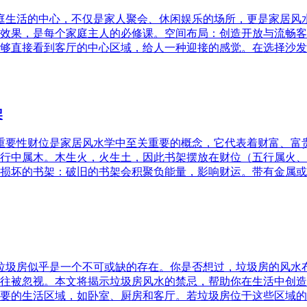
家庭生活的中心，不仅是家人聚会、休闲娱乐的场所，更是家居
效果，是每个家庭主人的必修课。空间布局：创造开放与流畅客
够直接看到客厅的中心区域，给人一种迎接的感觉。在选择沙发
架
的重要性财位是家居风水学中至关重要的概念，它代表着财富、
行中属木。木生火，火生土，因此书架摆放在财位（五行属火、
损坏的书架：破旧的书架会积聚负能量，影响财运。带有金属或
，垃圾房似乎是一个不可或缺的存在。你是否想过，垃圾房的风
往被忽视。本文将揭示垃圾房风水的禁忌，帮助你在生活中创造
要的生活区域，如卧室、厨房和客厅。若垃圾房位于这些区域的