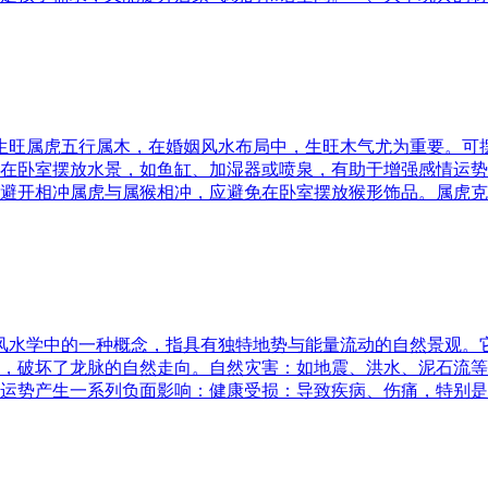
五行生旺属虎五行属木，在婚姻风水布局中，生旺木气尤为重要。
在卧室摆放水景，如鱼缸、加湿器或喷泉，有助于增强感情运势
避开相冲属虎与属猴相冲，应避免在卧室摆放猴形饰品。属虎克
是风水学中的一种概念，指具有独特地势与能量流动的自然景观
，破坏了龙脉的自然走向。自然灾害：如地震、洪水、泥石流等
运势产生一系列负面影响：健康受损：导致疾病、伤痛，特别是