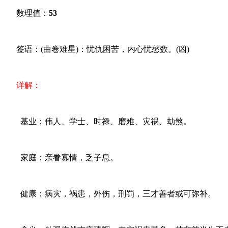
数理值：
53
签语：(曲卷难星)：忧仇困苦，内心忧愁数。(凶)
详解：
基业：伟人、学士、时禄、磨难、灾祸、劫煞。
家庭：亲眷寡情，乏子息。
健康：病灾，祸患，外伤，刑罚，三才善者或可弥补。