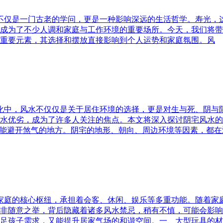
水不仅是一门古老的学问，更是一种影响深远的生活哲学。寿光，
成为了不少人调和家庭与工作环境的重要场所。今天，我们将带
重要元素，其选择和摆放直接影响到个人运势和家庭氛围。风
文化中，风水不仅仅是关于居住环境的选择，更是对生与死、阴
水优劣，成为了许多人关注的焦点。本文将深入探讨阴宅风水的
又能避开煞气的地方。阴宅的地形、朝向、周边环境等因素，都在
为家庭的核心枢纽，承担着会客、休闲、娱乐等多重功能。随着
非随意之举，背后隐藏着诸多风水禁忌，稍有不慎，可能会影响
足孩子需求，又能提升居家气场的和谐空间。一、大型玩具的材