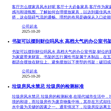
客厅怎么摆家具风水好呢 客厅十大必备家具,客厅作为
感与和谐氛围。了解如何合理摆放家具，以达到最佳风水
挤，这会阻碍气流的通畅。理想的布局是确保从入口处能
公司起名
2025-10-20
书架可以摆到财位吗风水 高档大气的办公室书
书架可以摆到财位吗风水 高档大气的办公室书架,财位
为家庭带来财富。书架的五行属性书架属于木制品，在五
都适合摆放在财位上。避免摆放以下类型的书架：破旧或
公司起名
2025-10-20
垃圾房风水禁忌 垃圾房的检测标准
垃圾房风水禁忌 垃圾房的检测标准,在现代城市生活中
境的和谐，而垃圾房作为废弃物集中地，其存在方式却往
水中最为关键的因素之一。通常情况下，垃圾房应远离主