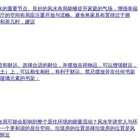
风水的重要节点。良好的风水布局能够提升家庭的气场，增强幸福
厅的空间布局应注重开放与流畅。避免将家具布置得过于拥
和茶几时，建议
富贵和财运。选择合适的财位，并摆放吉祥物品，可以增强财运，
土）上，可以相生相旺，有利于财运。禁忌摆放并非任何书架
玻璃元素的书架：
水布局可能会影响到整个居住环境的能量流动？风水学讲究人与环
一个更和谐的居住空间。垃圾房的位置选择垃圾房的位置是风
附近