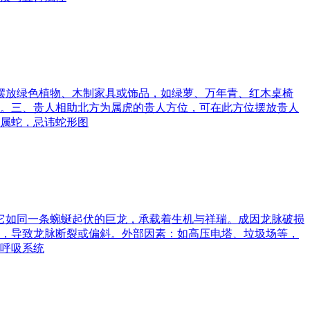
可摆放绿色植物、木制家具或饰品，如绿萝、万年青、红木桌椅
。三、贵人相助北方为属虎的贵人方位，可在此方位摆放贵人
属蛇，忌讳蛇形图
。它如同一条蜿蜒起伏的巨龙，承载着生机与祥瑞。成因龙脉破损
，导致龙脉断裂或偏斜。外部因素：如高压电塔、垃圾场等，
呼吸系统