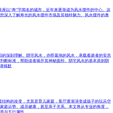
这座以“寿”字闻名的城市，近年来逐渐成为风水摆件的中心。这
您深入了解寿光的风水摆件市场及其独特魅力。风水摆件的奥
与阳的深刻理解。阴宅风水，亦即墓地的风水，承载着逝者的安息
判断标准，帮助读者揭开其神秘面纱。阴宅风水的基本原则阴
潜移默
家庭结构的改变，尤其是育儿家庭，客厅逐渐演变成孩子的玩乐空
家庭运势、成员健康，甚至亲子关系。本文将从专业的角度，
质与五行属性