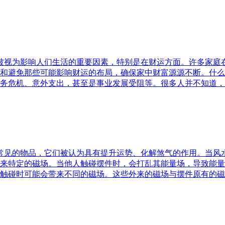
水被视为影响人们生活的重要因素，特别是在财运方面。许多家
和避免那些可能影响财运的布局，确保家中财富源源不断。什么
务危机、意外支出，甚至是事业发展受阻等。很多人并不知道，
中常见的物品，它们被认为具有提升运势、化解煞气的作用。当
来特定的磁场。当他人触碰摆件时，会打乱其能量场，导致能量
触碰时可能会带来不同的磁场。这些外来的磁场与摆件原有的磁