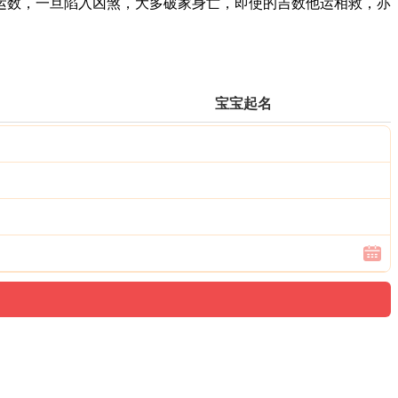
数，一旦陷入凶煞，大多破家身亡，即使的吉数他运相救，亦
宝宝起名