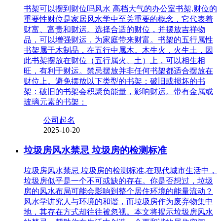
书架可以摆到财位吗风水 高档大气的办公室书架,财位的
重要性财位是家居风水学中至关重要的概念，它代表着
财富、富贵和财运。选择合适的财位，并摆放吉祥物
品，可以增强财运，为家庭带来财富。书架的五行属性
书架属于木制品，在五行中属木。木生火，火生土，因
此书架摆放在财位（五行属火、土）上，可以相生相
旺，有利于财运。禁忌摆放并非任何书架都适合摆放在
财位上。避免摆放以下类型的书架：破旧或损坏的书
架：破旧的书架会积聚负能量，影响财运。带有金属或
玻璃元素的书架：
公司起名
2025-10-20
垃圾房风水禁忌 垃圾房的检测标准
垃圾房风水禁忌 垃圾房的检测标准,在现代城市生活中，
垃圾房似乎是一个不可或缺的存在。你是否想过，垃圾
房的风水布局可能会影响到整个居住环境的能量流动？
风水学讲究人与环境的和谐，而垃圾房作为废弃物集中
地，其存在方式却往往被忽视。本文将揭示垃圾房风水