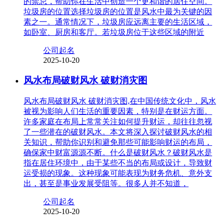
的禁忌，帮助你在生活中创造一个更和谐的居住空间。
垃圾房的位置选择垃圾房的位置是风水中最为关键的因
素之一。通常情况下，垃圾房应远离主要的生活区域，
如卧室、厨房和客厅。若垃圾房位于这些区域的附近
公司起名
2025-10-20
风水布局破财风水 破财消灾图
风水布局破财风水 破财消灾图,在中国传统文化中，风水
被视为影响人们生活的重要因素，特别是在财运方面。
许多家庭在布局上常常关注如何提升财运，却往往忽视
了一些潜在的破财风水。本文将深入探讨破财风水的相
关知识，帮助你识别和避免那些可能影响财运的布局，
确保家中财富源源不断。什么是破财风水？破财风水是
指在居住环境中，由于某些不当的布局或设计，导致财
运受损的现象。这种现象可能表现为财务危机、意外支
出，甚至是事业发展受阻等。很多人并不知道，
公司起名
2025-10-20