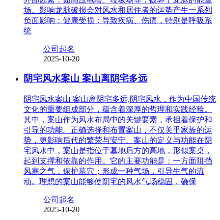
场。影响龙脉破损会对风水和居住者的运势产生一系列
负面影响：健康受损：导致疾病、伤痛，特别是呼吸系
统
公司起名
2025-10-20
阴宅风水案山 案山离阴宅多远
阴宅风水案山 案山离阴宅多远,阴宅风水，作为中国传统
文化的重要组成部分，蕴含着深厚的哲理和实践经验。
其中，案山作为风水布局中的关键要素，承担着保护和
引导的功能。正确选择和布置案山，不仅关乎家族的运
势，更影响后代的繁荣与安宁。案山的定义与功能在阴
宅风水中，案山是指位于墓地后方的高地，形似案桌，
起到支撑和依靠的作用。它的主要功能是：一方面阻挡
风寒之气，保护墓穴；形成一种气场，引导生气的流
动。理想的案山能够使阴宅的风水气场稳固，确保
公司起名
2025-10-20