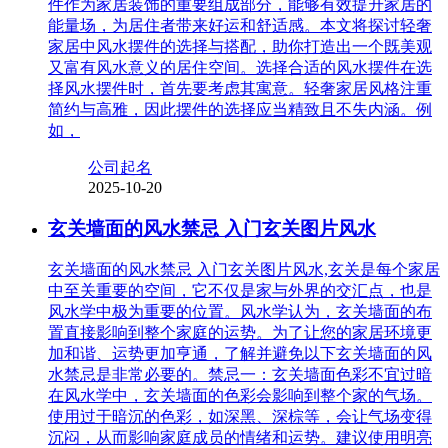
件作为家居装饰的重要组成部分，能够有效提升家居的
能量场，为居住者带来好运和舒适感。本文将探讨轻奢
家居中风水摆件的选择与搭配，助你打造出一个既美观
又富有风水意义的居住空间。选择合适的风水摆件在选
择风水摆件时，首先要考虑其寓意。轻奢家居风格注重
简约与高雅，因此摆件的选择应当精致且不失内涵。例
如，
公司起名
2025-10-20
玄关墙面的风水禁忌 入门玄关图片风水
玄关墙面的风水禁忌 入门玄关图片风水,玄关是每个家居
中至关重要的空间，它不仅是家与外界的交汇点，也是
风水学中极为重要的位置。风水学认为，玄关墙面的布
置直接影响到整个家庭的运势。为了让您的家居环境更
加和谐、运势更加亨通，了解并避免以下玄关墙面的风
水禁忌是非常必要的。禁忌一：玄关墙面色彩不宜过暗
在风水学中，玄关墙面的色彩会影响到整个家的气场。
使用过于暗沉的色彩，如深黑、深棕等，会让气场变得
沉闷，从而影响家庭成员的情绪和运势。建议使用明亮