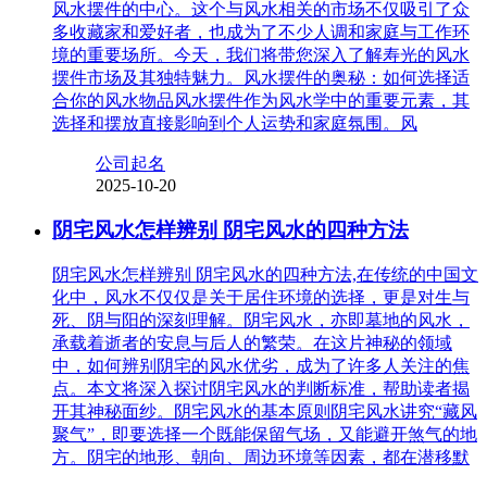
风水摆件的中心。这个与风水相关的市场不仅吸引了众
多收藏家和爱好者，也成为了不少人调和家庭与工作环
境的重要场所。今天，我们将带您深入了解寿光的风水
摆件市场及其独特魅力。风水摆件的奥秘：如何选择适
合你的风水物品风水摆件作为风水学中的重要元素，其
选择和摆放直接影响到个人运势和家庭氛围。风
公司起名
2025-10-20
阴宅风水怎样辨别 阴宅风水的四种方法
阴宅风水怎样辨别 阴宅风水的四种方法,在传统的中国文
化中，风水不仅仅是关于居住环境的选择，更是对生与
死、阴与阳的深刻理解。阴宅风水，亦即墓地的风水，
承载着逝者的安息与后人的繁荣。在这片神秘的领域
中，如何辨别阴宅的风水优劣，成为了许多人关注的焦
点。本文将深入探讨阴宅风水的判断标准，帮助读者揭
开其神秘面纱。阴宅风水的基本原则阴宅风水讲究“藏风
聚气”，即要选择一个既能保留气场，又能避开煞气的地
方。阴宅的地形、朝向、周边环境等因素，都在潜移默