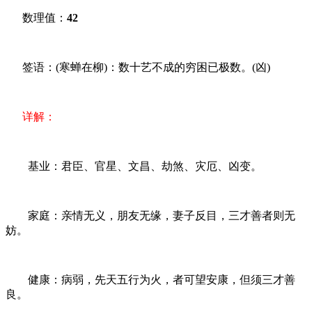
数理值：
42
签语：(寒蝉在柳)：数十艺不成的穷困已极数。(凶)
详解：
基业：君臣、官星、文昌、劫煞、灾厄、凶变。
家庭：亲情无义，朋友无缘，妻子反目，三才善者则无
妨。
健康：病弱，先天五行为火，者可望安康，但须三才善
良。