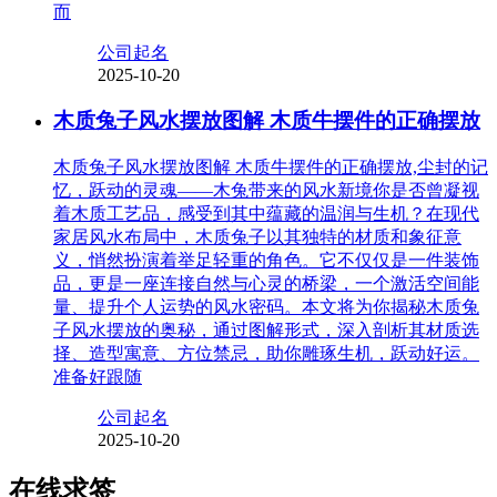
而
公司起名
2025-10-20
木质兔子风水摆放图解 木质牛摆件的正确摆放
木质兔子风水摆放图解 木质牛摆件的正确摆放,尘封的记
忆，跃动的灵魂——木兔带来的风水新境你是否曾凝视
着木质工艺品，感受到其中蕴藏的温润与生机？在现代
家居风水布局中，木质兔子以其独特的材质和象征意
义，悄然扮演着举足轻重的角色。它不仅仅是一件装饰
品，更是一座连接自然与心灵的桥梁，一个激活空间能
量、提升个人运势的风水密码。本文将为你揭秘木质兔
子风水摆放的奥秘，通过图解形式，深入剖析其材质选
择、造型寓意、方位禁忌，助你雕琢生机，跃动好运。
准备好跟随
公司起名
2025-10-20
在线求签