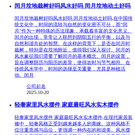
闰月坟地栽树好吗风水好吗 闰月坟地动土好吗
闰月坟地栽树好吗风水好吗 闰月坟地动土好吗,在中国传
统文化中，时间的流转与自然的变化密不可分，而“闰
月”作为一种特殊的历法现象，承载着丰富的文化意义。
闰月的出现，常常让人联想到阴阳五行的平衡，以及与
自然和谐共处的智慧。在这样的背景下，是否在闰月时
栽树，特别是在坟地附近，值得我们深入探讨。闰月的
风水象征我们需要了解闰月的基本概念。闰月的设置，
旨在调整阴历与阳历的差异，使得农时与节气相符。在
传统风水学中，时间的选择至关重要，尤其是种植活
动。闰月
公司起名
2025-10-20
轻奢家里风水摆件 家庭最旺风水实木摆件
轻奢家里风水摆件 家庭最旺风水实木摆件,在现代家居装
修中，轻奢风格正受到越来越多人的青睐。这种风格不
仅注重质感与品位，更强调一种内在的和谐美。风水摆