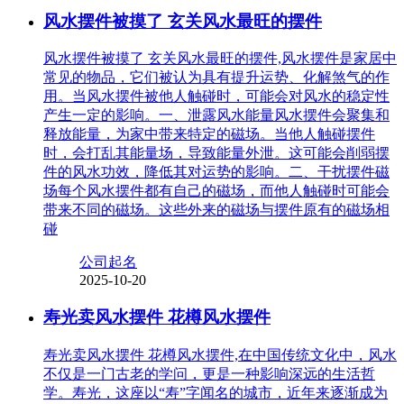
风水摆件被摸了 玄关风水最旺的摆件
风水摆件被摸了 玄关风水最旺的摆件,风水摆件是家居中
常见的物品，它们被认为具有提升运势、化解煞气的作
用。当风水摆件被他人触碰时，可能会对风水的稳定性
产生一定的影响。一、泄露风水能量风水摆件会聚集和
释放能量，为家中带来特定的磁场。当他人触碰摆件
时，会打乱其能量场，导致能量外泄。这可能会削弱摆
件的风水功效，降低其对运势的影响。二、干扰摆件磁
场每个风水摆件都有自己的磁场，而他人触碰时可能会
带来不同的磁场。这些外来的磁场与摆件原有的磁场相
碰
公司起名
2025-10-20
寿光卖风水摆件 花樽风水摆件
寿光卖风水摆件 花樽风水摆件,在中国传统文化中，风水
不仅是一门古老的学问，更是一种影响深远的生活哲
学。寿光，这座以“寿”字闻名的城市，近年来逐渐成为