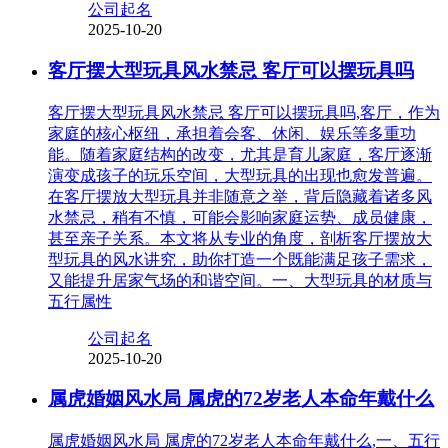
公司起名
2025-10-20
客厅摆大型玩具风水禁忌 客厅可以摆玩具吗
客厅摆大型玩具风水禁忌 客厅可以摆玩具吗,客厅，作为
家庭的核心枢纽，承担着会客、休闲、娱乐等多重功
能。随着家庭结构的改变，尤其是育儿家庭，客厅逐渐
演变成孩子的玩乐空间，大型玩具的出现也愈发普遍。
在客厅摆放大型玩具并非随意之举，背后隐藏着诸多风
水禁忌，稍有不慎，可能会影响家庭运势、成员健康，
甚至亲子关系。本文将从专业的角度，剖析客厅摆放大
型玩具的风水讲究，助你打造一个既能满足孩子需求，
又能提升居家气场的和谐空间。一、大型玩具的材质与
五行属性
公司起名
2025-10-20
属虎婚姻风水局 属虎的72岁老人本命年戴什么
属虎婚姻风水局 属虎的72岁老人本命年戴什么,一、五行