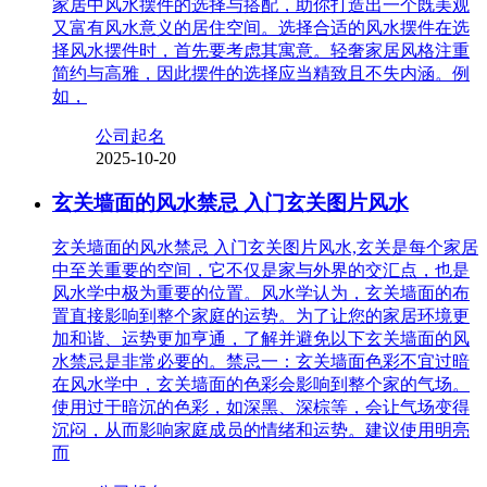
家居中风水摆件的选择与搭配，助你打造出一个既美观
又富有风水意义的居住空间。选择合适的风水摆件在选
择风水摆件时，首先要考虑其寓意。轻奢家居风格注重
简约与高雅，因此摆件的选择应当精致且不失内涵。例
如，
公司起名
2025-10-20
玄关墙面的风水禁忌 入门玄关图片风水
玄关墙面的风水禁忌 入门玄关图片风水,玄关是每个家居
中至关重要的空间，它不仅是家与外界的交汇点，也是
风水学中极为重要的位置。风水学认为，玄关墙面的布
置直接影响到整个家庭的运势。为了让您的家居环境更
加和谐、运势更加亨通，了解并避免以下玄关墙面的风
水禁忌是非常必要的。禁忌一：玄关墙面色彩不宜过暗
在风水学中，玄关墙面的色彩会影响到整个家的气场。
使用过于暗沉的色彩，如深黑、深棕等，会让气场变得
沉闷，从而影响家庭成员的情绪和运势。建议使用明亮
而