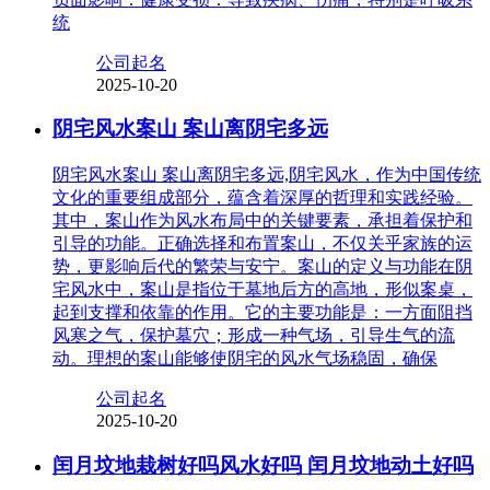
统
公司起名
2025-10-20
阴宅风水案山 案山离阴宅多远
阴宅风水案山 案山离阴宅多远,阴宅风水，作为中国传统
文化的重要组成部分，蕴含着深厚的哲理和实践经验。
其中，案山作为风水布局中的关键要素，承担着保护和
引导的功能。正确选择和布置案山，不仅关乎家族的运
势，更影响后代的繁荣与安宁。案山的定义与功能在阴
宅风水中，案山是指位于墓地后方的高地，形似案桌，
起到支撑和依靠的作用。它的主要功能是：一方面阻挡
风寒之气，保护墓穴；形成一种气场，引导生气的流
动。理想的案山能够使阴宅的风水气场稳固，确保
公司起名
2025-10-20
闰月坟地栽树好吗风水好吗 闰月坟地动土好吗