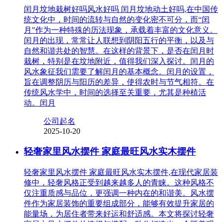
闰月坟地栽树好吗风水好吗 闰月坟地动土好吗,在中国传
统文化中，时间的流转与自然的变化密不可分，而“闰
月”作为一种特殊的历法现象，承载着丰富的文化意义。
闰月的出现，常常让人联想到阴阳五行的平衡，以及与
自然和谐共处的智慧。在这样的背景下，是否在闰月时
栽树，特别是在坟地附近，值得我们深入探讨。闰月的
风水象征我们需要了解闰月的基本概念。闰月的设置，
旨在调整阴历与阳历的差异，使得农时与节气相符。在
传统风水学中，时间的选择至关重要，尤其是种植活
动。闰月
公司起名
2025-10-20
轻奢家里风水摆件 家庭最旺风水实木摆件
轻奢家里风水摆件 家庭最旺风水实木摆件,在现代家居装
修中，轻奢风格正受到越来越多人的青睐。这种风格不
仅注重质感与品位，更强调一种内在的和谐美。风水摆
件作为家居装饰的重要组成部分，能够有效提升家居的
能量场，为居住者带来好运和舒适感。本文将探讨轻奢