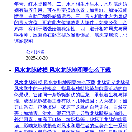
年青、红木桌椅等。二、水木相生水生木，水对属虎婚
姻有滋养作用。可在卧室摆放水景，如鱼缸、加湿器或
喷泉，有助于增强感情运势。三、贵人相助北方为属虎
的贵人方位，可在此方位摆放贵人摆件，如关公像、金
鸡等，有利于增强婚姻稳定性。四、避开相冲属虎与属
猴相冲，应避免在卧室摆放猴形饰品。属虎克属蛇，忌
讳蛇形图
公司起名
2025-10-20
风水龙脉破损 风水龙脉地图要怎么下载
风水龙脉破损 风水龙脉地图要怎么下载,龙脉定义龙脉是
风水学中的一种概念，指具有独特地势与能量流动的自
然景观。它如同一条蜿蜒起伏的巨龙，承载着生机与祥
瑞。成因龙脉破损主要有以下几种成因：人为破坏：如
开山凿石、挖池填湖，破坏了龙脉的自然走向。自然灾
害：如地震、洪水、泥石流等，导致龙脉断裂或偏斜。
外部因素：如高压电塔、垃圾场等，破坏了龙脉的能量
场。影响龙脉破损会对风水和居住者的运势产生一系列
负面影响：健康受损：导致疾病、伤痛，特别是呼吸系