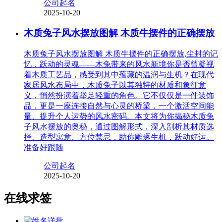
公司起名
2025-10-20
木质兔子风水摆放图解 木质牛摆件的正确摆放
木质兔子风水摆放图解 木质牛摆件的正确摆放,尘封的记
忆，跃动的灵魂——木兔带来的风水新境你是否曾凝视
着木质工艺品，感受到其中蕴藏的温润与生机？在现代
家居风水布局中，木质兔子以其独特的材质和象征意
义，悄然扮演着举足轻重的角色。它不仅仅是一件装饰
品，更是一座连接自然与心灵的桥梁，一个激活空间能
量、提升个人运势的风水密码。本文将为你揭秘木质兔
子风水摆放的奥秘，通过图解形式，深入剖析其材质选
择、造型寓意、方位禁忌，助你雕琢生机，跃动好运。
准备好跟随
公司起名
2025-10-20
在线求签