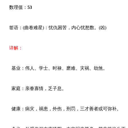
数理值：
53
签语：(曲卷难星)：忧仇困苦，内心忧愁数。(凶)
详解：
基业：伟人、学士、时禄、磨难、灾祸、劫煞。
家庭：亲眷寡情，乏子息。
健康：病灾，祸患，外伤，刑罚，三才善者或可弥补。