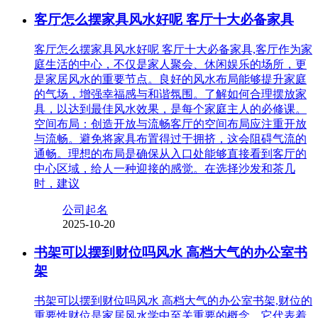
客厅怎么摆家具风水好呢 客厅十大必备家具
客厅怎么摆家具风水好呢 客厅十大必备家具,客厅作为家
庭生活的中心，不仅是家人聚会、休闲娱乐的场所，更
是家居风水的重要节点。良好的风水布局能够提升家庭
的气场，增强幸福感与和谐氛围。了解如何合理摆放家
具，以达到最佳风水效果，是每个家庭主人的必修课。
空间布局：创造开放与流畅客厅的空间布局应注重开放
与流畅。避免将家具布置得过于拥挤，这会阻碍气流的
通畅。理想的布局是确保从入口处能够直接看到客厅的
中心区域，给人一种迎接的感觉。在选择沙发和茶几
时，建议
公司起名
2025-10-20
书架可以摆到财位吗风水 高档大气的办公室书
架
书架可以摆到财位吗风水 高档大气的办公室书架,财位的
重要性财位是家居风水学中至关重要的概念，它代表着