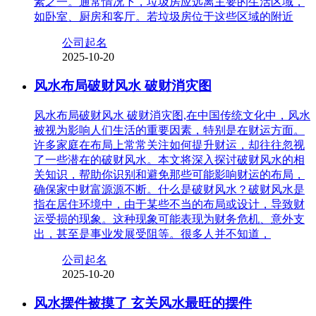
素之一。通常情况下，垃圾房应远离主要的生活区域，
如卧室、厨房和客厅。若垃圾房位于这些区域的附近
公司起名
2025-10-20
风水布局破财风水 破财消灾图
风水布局破财风水 破财消灾图,在中国传统文化中，风水
被视为影响人们生活的重要因素，特别是在财运方面。
许多家庭在布局上常常关注如何提升财运，却往往忽视
了一些潜在的破财风水。本文将深入探讨破财风水的相
关知识，帮助你识别和避免那些可能影响财运的布局，
确保家中财富源源不断。什么是破财风水？破财风水是
指在居住环境中，由于某些不当的布局或设计，导致财
运受损的现象。这种现象可能表现为财务危机、意外支
出，甚至是事业发展受阻等。很多人并不知道，
公司起名
2025-10-20
风水摆件被摸了 玄关风水最旺的摆件