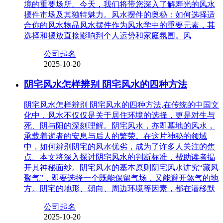
境的重要场所。今天，我们将带您深入了解寿光的风水
摆件市场及其独特魅力。风水摆件的奥秘：如何选择适
合你的风水物品风水摆件作为风水学中的重要元素，其
选择和摆放直接影响到个人运势和家庭氛围。风
公司起名
2025-10-20
阴宅风水怎样辨别 阴宅风水的四种方法
阴宅风水怎样辨别 阴宅风水的四种方法,在传统的中国文
化中，风水不仅仅是关于居住环境的选择，更是对生与
死、阴与阳的深刻理解。阴宅风水，亦即墓地的风水，
承载着逝者的安息与后人的繁荣。在这片神秘的领域
中，如何辨别阴宅的风水优劣，成为了许多人关注的焦
点。本文将深入探讨阴宅风水的判断标准，帮助读者揭
开其神秘面纱。阴宅风水的基本原则阴宅风水讲究“藏风
聚气”，即要选择一个既能保留气场，又能避开煞气的地
方。阴宅的地形、朝向、周边环境等因素，都在潜移默
公司起名
2025-10-20