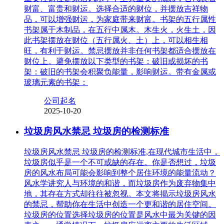
财富、富贵和财运。选择合适的财位，并摆放吉祥物
品，可以增强财运，为家庭带来财富。书架的五行属性
书架属于木制品，在五行中属木。木生火，火生土，因
此书架摆放在财位（五行属火、土）上，可以相生相
旺，有利于财运。禁忌摆放并非任何书架都适合摆放在
财位上。避免摆放以下类型的书架：破旧或损坏的书
架：破旧的书架会积聚负能量，影响财运。带有金属或
玻璃元素的书架：
公司起名
2025-10-20
垃圾房风水禁忌 垃圾房的检测标准
垃圾房风水禁忌 垃圾房的检测标准,在现代城市生活中，
垃圾房似乎是一个不可或缺的存在。你是否想过，垃圾
房的风水布局可能会影响到整个居住环境的能量流动？
风水学讲究人与环境的和谐，而垃圾房作为废弃物集中
地，其存在方式却往往被忽视。本文将揭示垃圾房风水
的禁忌，帮助你在生活中创造一个更和谐的居住空间。
垃圾房的位置选择垃圾房的位置是风水中最为关键的因