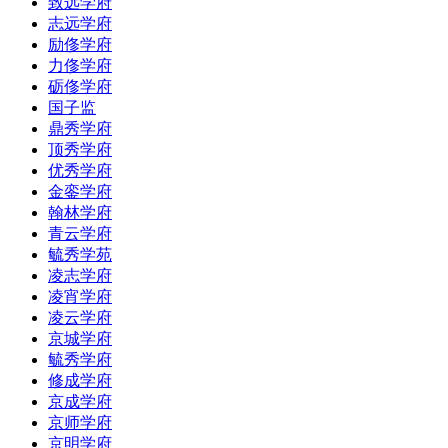
致远学府
志远学府
励俢学府
力俢学府
砺俢学府
国子监
鼎秀学府
顶秀学府
优秀学府
金銮学府
翰林学府
青云学府
毓秀学苑
凌志学府
凌宵学府
凌云学府
京城学府
毓秀学府
修成学府
京成学府
京师学府
京明学府