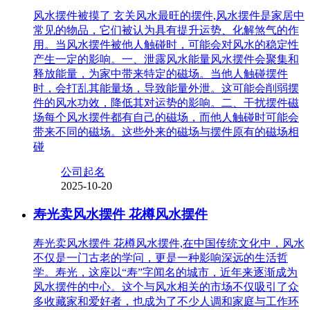
风水摆件被摸了 玄关风水最旺的摆件,风水摆件是家居中
常见的物品，它们被认为具有提升运势、化解煞气的作
用。当风水摆件被他人触碰时，可能会对风水的稳定性
产生一定的影响。一、泄露风水能量风水摆件会聚集和
释放能量，为家中带来特定的磁场。当他人触碰摆件
时，会打乱其能量场，导致能量外泄。这可能会削弱摆
件的风水功效，降低其对运势的影响。二、干扰摆件磁
场每个风水摆件都有自己的磁场，而他人触碰时可能会
带来不同的磁场。这些外来的磁场与摆件原有的磁场相
碰
公司起名
2025-10-20
寿光卖风水摆件 花樽风水摆件
寿光卖风水摆件 花樽风水摆件,在中国传统文化中，风水
不仅是一门古老的学问，更是一种影响深远的生活哲
学。寿光，这座以“寿”字闻名的城市，近年来逐渐成为
风水摆件的中心。这个与风水相关的市场不仅吸引了众
多收藏家和爱好者，也成为了不少人调和家庭与工作环