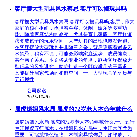
客厅摆大型玩具风水禁忌 客厅可以摆玩具吗
客厅摆大型玩具风水禁忌 客厅可以摆玩具吗,客厅，作为
家庭的核心枢纽，承担着会客、休闲、娱乐等多重功
能。随着家庭结构的改变，尤其是育儿家庭，客厅逐渐
演变成孩子的玩乐空间，大型玩具的出现也愈发普遍。
在客厅摆放大型玩具并非随意之举，背后隐藏着诸多风
水禁忌，稍有不慎，可能会影响家庭运势、成员健康，
甚至亲子关系。本文将从专业的角度，剖析客厅摆放大
型玩具的风水讲究，助你打造一个既能满足孩子需求，
又能提升居家气场的和谐空间。一、大型玩具的材质与
五行属性
公司起名
2025-10-20
属虎婚姻风水局 属虎的72岁老人本命年戴什么
属虎婚姻风水局 属虎的72岁老人本命年戴什么,一、五行
生旺属虎五行属木，在婚姻风水布局中，生旺木气尤为
重要。可摆放绿色植物、木制家具或饰品，如绿萝、万