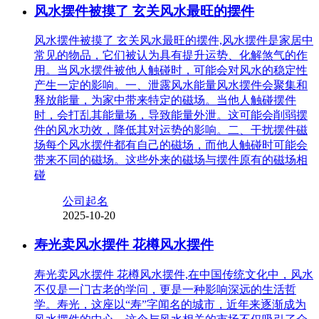
风水摆件被摸了 玄关风水最旺的摆件
风水摆件被摸了 玄关风水最旺的摆件,风水摆件是家居中
常见的物品，它们被认为具有提升运势、化解煞气的作
用。当风水摆件被他人触碰时，可能会对风水的稳定性
产生一定的影响。一、泄露风水能量风水摆件会聚集和
释放能量，为家中带来特定的磁场。当他人触碰摆件
时，会打乱其能量场，导致能量外泄。这可能会削弱摆
件的风水功效，降低其对运势的影响。二、干扰摆件磁
场每个风水摆件都有自己的磁场，而他人触碰时可能会
带来不同的磁场。这些外来的磁场与摆件原有的磁场相
碰
公司起名
2025-10-20
寿光卖风水摆件 花樽风水摆件
寿光卖风水摆件 花樽风水摆件,在中国传统文化中，风水
不仅是一门古老的学问，更是一种影响深远的生活哲
学。寿光，这座以“寿”字闻名的城市，近年来逐渐成为