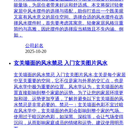
能量场，为居住者带来好运和舒适感。本文将探讨轻奢
家居中风水摆件的选择与搭配，助你打造出一个既美观
又富有风水意义的居住空间。选择合适的风水摆件在选
择风水摆件时，首先要考虑其寓意。轻奢家居风格注重
简约与高雅，因此摆件的选择应当精致且不失内涵。例
如，
公司起名
2025-10-20
玄关墙面的风水禁忌 入门玄关图片风水
玄关墙面的风水禁忌 入门玄关图片风水,玄关是每个家居
中至关重要的空间，它不仅是家与外界的交汇点，也是
风水学中极为重要的位置。风水学认为，玄关墙面的布
置直接影响到整个家庭的运势。为了让您的家居环境更
加和谐、运势更加亨通，了解并避免以下玄关墙面的风
水禁忌是非常必要的。禁忌一：玄关墙面色彩不宜过暗
在风水学中，玄关墙面的色彩会影响到整个家的气场。
使用过于暗沉的色彩，如深黑、深棕等，会让气场变得
沉闷，从而影响家庭成员的情绪和运势。建议使用明亮