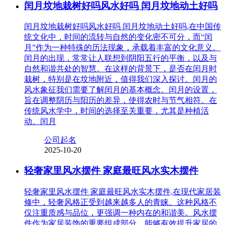
闰月坟地栽树好吗风水好吗 闰月坟地动土好吗
闰月坟地栽树好吗风水好吗 闰月坟地动土好吗,在中国传
统文化中，时间的流转与自然的变化密不可分，而“闰
月”作为一种特殊的历法现象，承载着丰富的文化意义。
闰月的出现，常常让人联想到阴阳五行的平衡，以及与
自然和谐共处的智慧。在这样的背景下，是否在闰月时
栽树，特别是在坟地附近，值得我们深入探讨。闰月的
风水象征我们需要了解闰月的基本概念。闰月的设置，
旨在调整阴历与阳历的差异，使得农时与节气相符。在
传统风水学中，时间的选择至关重要，尤其是种植活
动。闰月
公司起名
2025-10-20
轻奢家里风水摆件 家庭最旺风水实木摆件
轻奢家里风水摆件 家庭最旺风水实木摆件,在现代家居装
修中，轻奢风格正受到越来越多人的青睐。这种风格不
仅注重质感与品位，更强调一种内在的和谐美。风水摆
件作为家居装饰的重要组成部分，能够有效提升家居的