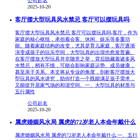
公司起名
2025-10-20
客厅摆大型玩具风水禁忌 客厅可以摆玩具吗
客厅摆大型玩具风水禁忌 客厅可以摆玩具吗,客厅，作为
家庭的核心枢纽，承担着会客、休闲、娱乐等多重功
能。随着家庭结构的改变，尤其是育儿家庭，客厅逐渐
演变成孩子的玩乐空间，大型玩具的出现也愈发普遍。
在客厅摆放大型玩具并非随意之举，背后隐藏着诸多风
水禁忌，稍有不慎，可能会影响家庭运势、成员健康，
甚至亲子关系。本文将从专业的角度，剖析客厅摆放大
型玩具的风水讲究，助你打造一个既能满足孩子需求，
又能提升居家气场的和谐空间。一、大型玩具的材质与
五行属性
公司起名
2025-10-20
属虎婚姻风水局 属虎的72岁老人本命年戴什么
属虎婚姻风水局 属虎的72岁老人本命年戴什么,一、五行