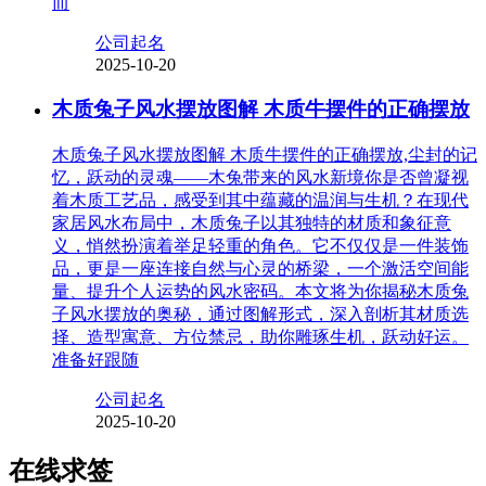
而
公司起名
2025-10-20
木质兔子风水摆放图解 木质牛摆件的正确摆放
木质兔子风水摆放图解 木质牛摆件的正确摆放,尘封的记
忆，跃动的灵魂——木兔带来的风水新境你是否曾凝视
着木质工艺品，感受到其中蕴藏的温润与生机？在现代
家居风水布局中，木质兔子以其独特的材质和象征意
义，悄然扮演着举足轻重的角色。它不仅仅是一件装饰
品，更是一座连接自然与心灵的桥梁，一个激活空间能
量、提升个人运势的风水密码。本文将为你揭秘木质兔
子风水摆放的奥秘，通过图解形式，深入剖析其材质选
择、造型寓意、方位禁忌，助你雕琢生机，跃动好运。
准备好跟随
公司起名
2025-10-20
在线求签