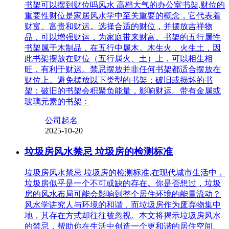
书架可以摆到财位吗风水 高档大气的办公室书架,财位的
重要性财位是家居风水学中至关重要的概念，它代表着
财富、富贵和财运。选择合适的财位，并摆放吉祥物
品，可以增强财运，为家庭带来财富。书架的五行属性
书架属于木制品，在五行中属木。木生火，火生土，因
此书架摆放在财位（五行属火、土）上，可以相生相
旺，有利于财运。禁忌摆放并非任何书架都适合摆放在
财位上。避免摆放以下类型的书架：破旧或损坏的书
架：破旧的书架会积聚负能量，影响财运。带有金属或
玻璃元素的书架：
公司起名
2025-10-20
垃圾房风水禁忌 垃圾房的检测标准
垃圾房风水禁忌 垃圾房的检测标准,在现代城市生活中，
垃圾房似乎是一个不可或缺的存在。你是否想过，垃圾
房的风水布局可能会影响到整个居住环境的能量流动？
风水学讲究人与环境的和谐，而垃圾房作为废弃物集中
地，其存在方式却往往被忽视。本文将揭示垃圾房风水
的禁忌，帮助你在生活中创造一个更和谐的居住空间。