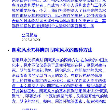
风水摆件的中心。这个与风水相关的市场不仅吸引了众
多收藏家和爱好者，也成为了不少人调和家庭与工作环
境的重要场所。今天，我们将带您深入了解寿光的风水
摆件市场及其独特魅力。风水摆件的奥秘：如何选择适
合你的风水物品风水摆件作为风水学中的重要元素，其
选择和摆放直接影响到个人运势和家庭氛围。风
公司起名
2025-10-20
阴宅风水怎样辨别 阴宅风水的四种方法
阴宅风水怎样辨别 阴宅风水的四种方法,在传统的中国文
化中，风水不仅仅是关于居住环境的选择，更是对生与
死、阴与阳的深刻理解。阴宅风水，亦即墓地的风水，
承载着逝者的安息与后人的繁荣。在这片神秘的领域
中，如何辨别阴宅的风水优劣，成为了许多人关注的焦
点。本文将深入探讨阴宅风水的判断标准，帮助读者揭
开其神秘面纱。阴宅风水的基本原则阴宅风水讲究“藏风
聚气”，即要选择一个既能保留气场，又能避开煞气的地
方。阴宅的地形、朝向、周边环境等因素，都在潜移默