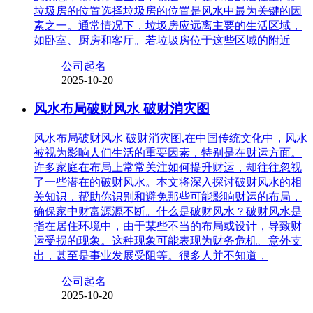
垃圾房的位置选择垃圾房的位置是风水中最为关键的因
素之一。通常情况下，垃圾房应远离主要的生活区域，
如卧室、厨房和客厅。若垃圾房位于这些区域的附近
公司起名
2025-10-20
风水布局破财风水 破财消灾图
风水布局破财风水 破财消灾图,在中国传统文化中，风水
被视为影响人们生活的重要因素，特别是在财运方面。
许多家庭在布局上常常关注如何提升财运，却往往忽视
了一些潜在的破财风水。本文将深入探讨破财风水的相
关知识，帮助你识别和避免那些可能影响财运的布局，
确保家中财富源源不断。什么是破财风水？破财风水是
指在居住环境中，由于某些不当的布局或设计，导致财
运受损的现象。这种现象可能表现为财务危机、意外支
出，甚至是事业发展受阻等。很多人并不知道，
公司起名
2025-10-20