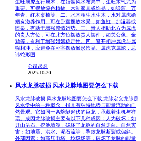
生旺属虎五行属木，在婚姻风水布局中，生旺木气尤为
重要。可摆放绿色植物、木制家具或饰品，如绿萝、万
年青、红木桌椅等。二、水木相生水生木，水对属虎婚
姻有滋养作用。可在卧室摆放水景，如鱼缸、加湿器或
喷泉，有助于增强感情运势。三、贵人相助北方为属虎
的贵人方位，可在此方位摆放贵人摆件，如关公像、金
鸡等，有利于增强婚姻稳定性。四、避开相冲属虎与属
猴相冲，应避免在卧室摆放猴形饰品。属虎克属蛇，忌
讳蛇形图
公司起名
2025-10-20
风水龙脉破损 风水龙脉地图要怎么下载
风水龙脉破损 风水龙脉地图要怎么下载,龙脉定义龙脉是
风水学中的一种概念，指具有独特地势与能量流动的自
然景观。它如同一条蜿蜒起伏的巨龙，承载着生机与祥
瑞。成因龙脉破损主要有以下几种成因：人为破坏：如
开山凿石、挖池填湖，破坏了龙脉的自然走向。自然灾
害：如地震、洪水、泥石流等，导致龙脉断裂或偏斜。
外部因素：如高压电塔、垃圾场等，破坏了龙脉的能量