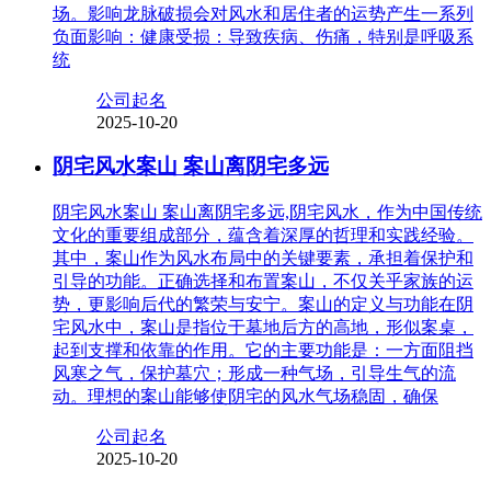
场。影响龙脉破损会对风水和居住者的运势产生一系列
负面影响：健康受损：导致疾病、伤痛，特别是呼吸系
统
公司起名
2025-10-20
阴宅风水案山 案山离阴宅多远
阴宅风水案山 案山离阴宅多远,阴宅风水，作为中国传统
文化的重要组成部分，蕴含着深厚的哲理和实践经验。
其中，案山作为风水布局中的关键要素，承担着保护和
引导的功能。正确选择和布置案山，不仅关乎家族的运
势，更影响后代的繁荣与安宁。案山的定义与功能在阴
宅风水中，案山是指位于墓地后方的高地，形似案桌，
起到支撑和依靠的作用。它的主要功能是：一方面阻挡
风寒之气，保护墓穴；形成一种气场，引导生气的流
动。理想的案山能够使阴宅的风水气场稳固，确保
公司起名
2025-10-20