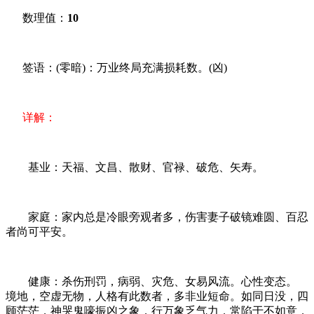
数理值：
10
签语：(零暗)：万业终局充满损耗数。(凶)
详解：
基业：天福、文昌、散财、官禄、破危、矢寿。
家庭：家内总是冷眼旁观者多，伤害妻子破镜难圆、百忍
者尚可平安。
健康：杀伤刑罚，病弱、灾危、女易风流。心性变态。
境地，空虚无物，人格有此数者，多非业短命。如同日没，四
顾茫茫，神哭鬼嚎振凶之象，行万象乏气力，常陷于不如意，