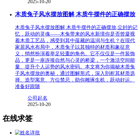
2025-10-20
木质兔子风水摆放图解 木质牛摆件的正确摆放
木质兔子风水摆放图解 木质牛摆件的正确摆放,尘封的记
忆，跃动的灵魂——木兔带来的风水新境你是否曾凝视
着木质工艺品，感受到其中蕴藏的温润与生机？在现代
家居风水布局中，木质兔子以其独特的材质和象征意
义，悄然扮演着举足轻重的角色。它不仅仅是一件装饰
品，更是一座连接自然与心灵的桥梁，一个激活空间能
量、提升个人运势的风水密码。本文将为你揭秘木质兔
子风水摆放的奥秘，通过图解形式，深入剖析其材质选
择、造型寓意、方位禁忌，助你雕琢生机，跃动好运。
准备好跟随
公司起名
2025-10-20
在线求签