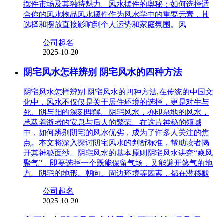
摆件市场及其独特魅力。风水摆件的奥秘：如何选择适
合你的风水物品风水摆件作为风水学中的重要元素，其
选择和摆放直接影响到个人运势和家庭氛围。风
公司起名
2025-10-20
阴宅风水怎样辨别 阴宅风水的四种方法
阴宅风水怎样辨别 阴宅风水的四种方法,在传统的中国文
化中，风水不仅仅是关于居住环境的选择，更是对生与
死、阴与阳的深刻理解。阴宅风水，亦即墓地的风水，
承载着逝者的安息与后人的繁荣。在这片神秘的领域
中，如何辨别阴宅的风水优劣，成为了许多人关注的焦
点。本文将深入探讨阴宅风水的判断标准，帮助读者揭
开其神秘面纱。阴宅风水的基本原则阴宅风水讲究“藏风
聚气”，即要选择一个既能保留气场，又能避开煞气的地
方。阴宅的地形、朝向、周边环境等因素，都在潜移默
公司起名
2025-10-20