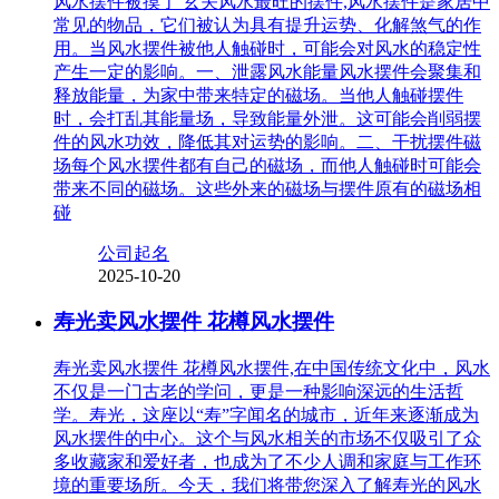
风水摆件被摸了 玄关风水最旺的摆件,风水摆件是家居中
常见的物品，它们被认为具有提升运势、化解煞气的作
用。当风水摆件被他人触碰时，可能会对风水的稳定性
产生一定的影响。一、泄露风水能量风水摆件会聚集和
释放能量，为家中带来特定的磁场。当他人触碰摆件
时，会打乱其能量场，导致能量外泄。这可能会削弱摆
件的风水功效，降低其对运势的影响。二、干扰摆件磁
场每个风水摆件都有自己的磁场，而他人触碰时可能会
带来不同的磁场。这些外来的磁场与摆件原有的磁场相
碰
公司起名
2025-10-20
寿光卖风水摆件 花樽风水摆件
寿光卖风水摆件 花樽风水摆件,在中国传统文化中，风水
不仅是一门古老的学问，更是一种影响深远的生活哲
学。寿光，这座以“寿”字闻名的城市，近年来逐渐成为
风水摆件的中心。这个与风水相关的市场不仅吸引了众
多收藏家和爱好者，也成为了不少人调和家庭与工作环
境的重要场所。今天，我们将带您深入了解寿光的风水