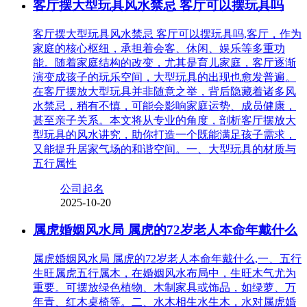
客厅摆大型玩具风水禁忌 客厅可以摆玩具吗
客厅摆大型玩具风水禁忌 客厅可以摆玩具吗,客厅，作为
家庭的核心枢纽，承担着会客、休闲、娱乐等多重功
能。随着家庭结构的改变，尤其是育儿家庭，客厅逐渐
演变成孩子的玩乐空间，大型玩具的出现也愈发普遍。
在客厅摆放大型玩具并非随意之举，背后隐藏着诸多风
水禁忌，稍有不慎，可能会影响家庭运势、成员健康，
甚至亲子关系。本文将从专业的角度，剖析客厅摆放大
型玩具的风水讲究，助你打造一个既能满足孩子需求，
又能提升居家气场的和谐空间。一、大型玩具的材质与
五行属性
公司起名
2025-10-20
属虎婚姻风水局 属虎的72岁老人本命年戴什么
属虎婚姻风水局 属虎的72岁老人本命年戴什么,一、五行
生旺属虎五行属木，在婚姻风水布局中，生旺木气尤为
重要。可摆放绿色植物、木制家具或饰品，如绿萝、万
年青、红木桌椅等。二、水木相生水生木，水对属虎婚