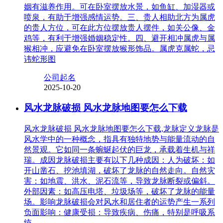
姻有滋养作用。可在卧室摆放水景，如鱼缸、加湿器或
喷泉，有助于增强感情运势。三、贵人相助北方为属虎
的贵人方位，可在此方位摆放贵人摆件，如关公像、金
鸡等，有利于增强婚姻稳定性。四、避开相冲属虎与属
猴相冲，应避免在卧室摆放猴形饰品。属虎克属蛇，忌
讳蛇形图
公司起名
2025-10-20
风水龙脉破损 风水龙脉地图要怎么下载
风水龙脉破损 风水龙脉地图要怎么下载,龙脉定义龙脉是
风水学中的一种概念，指具有独特地势与能量流动的自
然景观。它如同一条蜿蜒起伏的巨龙，承载着生机与祥
瑞。成因龙脉破损主要有以下几种成因：人为破坏：如
开山凿石、挖池填湖，破坏了龙脉的自然走向。自然灾
害：如地震、洪水、泥石流等，导致龙脉断裂或偏斜。
外部因素：如高压电塔、垃圾场等，破坏了龙脉的能量
场。影响龙脉破损会对风水和居住者的运势产生一系列
负面影响：健康受损：导致疾病、伤痛，特别是呼吸系
统