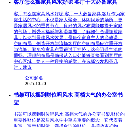
客厅怎么摆家具风水好呢 客厅十大必备家具
客厅怎么摆家具风水好呢 客厅十大必备家具,客厅作为家
庭生活的中心，不仅是家人聚会、休闲娱乐的场所，更
是家居风水的重要节点。良好的风水布局能够提升家庭
的气场，增强幸福感与和谐氛围。了解如何合理摆放家
具，以达到最佳风水效果，是每个家庭主人的必修课。
空间布局：创造开放与流畅客厅的空间布局应注重开放
与流畅。避免将家具布置得过于拥挤，这会阻碍气流的
通畅。理想的布局是确保从入口处能够直接看到客厅的
中心区域，给人一种迎接的感觉。在选择沙发和茶几
时，建议
公司起名
2025-10-20
书架可以摆到财位吗风水 高档大气的办公室书
架
书架可以摆到财位吗风水 高档大气的办公室书架,财位的
重要性财位是家居风水学中至关重要的概念，它代表着
财富、富贵和财运。选择合适的财位，并摆放吉祥物