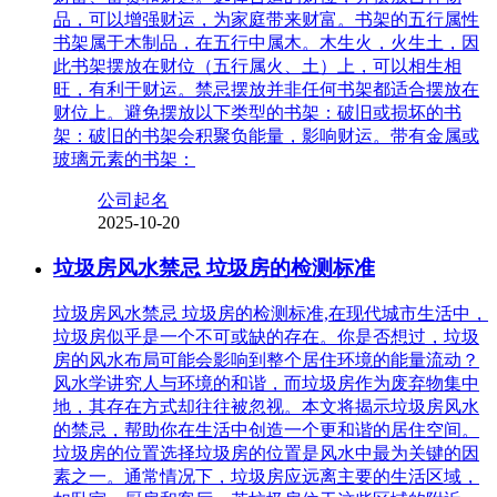
品，可以增强财运，为家庭带来财富。书架的五行属性
书架属于木制品，在五行中属木。木生火，火生土，因
此书架摆放在财位（五行属火、土）上，可以相生相
旺，有利于财运。禁忌摆放并非任何书架都适合摆放在
财位上。避免摆放以下类型的书架：破旧或损坏的书
架：破旧的书架会积聚负能量，影响财运。带有金属或
玻璃元素的书架：
公司起名
2025-10-20
垃圾房风水禁忌 垃圾房的检测标准
垃圾房风水禁忌 垃圾房的检测标准,在现代城市生活中，
垃圾房似乎是一个不可或缺的存在。你是否想过，垃圾
房的风水布局可能会影响到整个居住环境的能量流动？
风水学讲究人与环境的和谐，而垃圾房作为废弃物集中
地，其存在方式却往往被忽视。本文将揭示垃圾房风水
的禁忌，帮助你在生活中创造一个更和谐的居住空间。
垃圾房的位置选择垃圾房的位置是风水中最为关键的因
素之一。通常情况下，垃圾房应远离主要的生活区域，