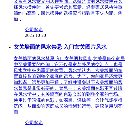
又富有风水意义的居住空间。选择合适的风水摆件在选
择风水摆件时，首先要考虑其寓意。轻奢家居风格注重
简约与高雅，因此摆件的选择应当精致且不失内涵。例
如，
公司起名
2025-10-20
玄关墙面的风水禁忌 入门玄关图片风水
玄关墙面的风水禁忌 入门玄关图片风水,玄关是每个家居
中至关重要的空间，它不仅是家与外界的交汇点，也是
风水学中极为重要的位置。风水学认为，玄关墙面的布
置直接影响到整个家庭的运势。为了让您的家居环境更
加和谐、运势更加亨通，了解并避免以下玄关墙面的风
水禁忌是非常必要的。禁忌一：玄关墙面色彩不宜过暗
在风水学中，玄关墙面的色彩会影响到整个家的气场。
使用过于暗沉的色彩，如深黑、深棕等，会让气场变得
沉闷，从而影响家庭成员的情绪和运势。建议使用明亮
而
公司起名