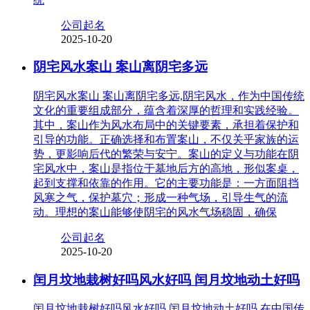
公司起名
2025-10-20
阴宅风水案山 案山离阴宅多远
阴宅风水案山 案山离阴宅多远,阴宅风水，作为中国传统
文化的重要组成部分，蕴含着深厚的哲理和实践经验。
其中，案山作为风水布局中的关键要素，承担着保护和
引导的功能。正确选择和布置案山，不仅关乎家族的运
势，更影响后代的繁荣与安宁。案山的定义与功能在阴
宅风水中，案山是指位于墓地后方的高地，形似案桌，
起到支撑和依靠的作用。它的主要功能是：一方面阻挡
风寒之气，保护墓穴；形成一种气场，引导生气的流
动。理想的案山能够使阴宅的风水气场稳固，确保
公司起名
2025-10-20
闰月坟地栽树好吗风水好吗 闰月坟地动土好吗
闰月坟地栽树好吗风水好吗 闰月坟地动土好吗,在中国传