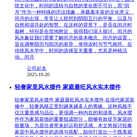
统文化中，时间的流转与自然的变化密不可分，而“闰
月”作为一种特殊的历法现象，承载着丰富的文化意义。
闰月的出现，常常让人联想到阴阳五行的平衡，以及与
自然和谐共处的智慧。在这样的背景下，是否在闰月时
栽树，特别是在坟地附近，值得我们深入探讨。闰月的
风水象征我们需要了解闰月的基本概念。闰月的设置，
旨在调整阴历与阳历的差异，使得农时与节气相符。在
传统风水学中，时间的选择至关重要，尤其是种植活
动。闰月
公司起名
2025-10-20
轻奢家里风水摆件 家庭最旺风水实木摆件
轻奢家里风水摆件 家庭最旺风水实木摆件,在现代家居装
修中，轻奢风格正受到越来越多人的青睐。这种风格不
仅注重质感与品位，更强调一种内在的和谐美。风水摆
件作为家居装饰的重要组成部分，能够有效提升家居的
能量场，为居住者带来好运和舒适感。本文将探讨轻奢
家居中风水摆件的选择与搭配，助你打造出一个既美观