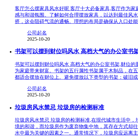
客厅怎么摆家具风水好呢 客厅十大必备家具,客厅作为
感与和谐氛围。了解如何合理摆放家具，以达到最佳风水
挤，这会阻碍气流的通畅。理想的布局是确保从入口处能
公司起名
2025-10-20
书架可以摆到财位吗风水 高档大气的办公室书
书架可以摆到财位吗风水 高档大气的办公室书架,财位
为家庭带来财富。书架的五行属性书架属于木制品，在五
都适合摆放在财位上。避免摆放以下类型的书架：破旧或
公司起名
2025-10-20
垃圾房风水禁忌 垃圾房的检测标准
垃圾房风水禁忌 垃圾房的检测标准,在现代城市生活中
境的和谐，而垃圾房作为废弃物集中地，其存在方式却往
水中最为关键的因素之一。通常情况下，垃圾房应远离主