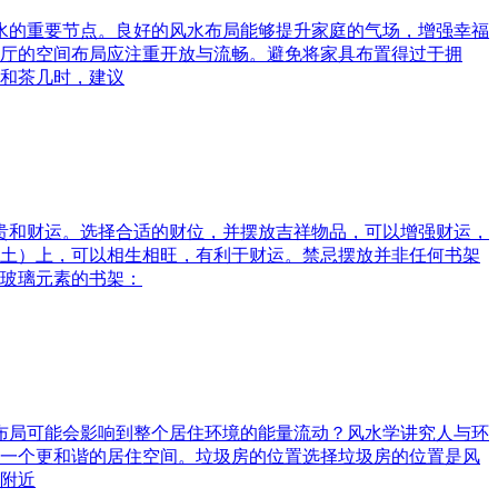
风水的重要节点。良好的风水布局能够提升家庭的气场，增强幸福
厅的空间布局应注重开放与流畅。避免将家具布置得过于拥
和茶几时，建议
富贵和财运。选择合适的财位，并摆放吉祥物品，可以增强财运，
土）上，可以相生相旺，有利于财运。禁忌摆放并非任何书架
玻璃元素的书架：
水布局可能会影响到整个居住环境的能量流动？风水学讲究人与环
一个更和谐的居住空间。垃圾房的位置选择垃圾房的位置是风
附近