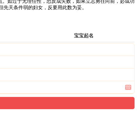
。如过于无理任性，恐反成失败，如果立志勇往向前，必成功
但先天条件弱的妇女，反要用此数为妥。
宝宝起名