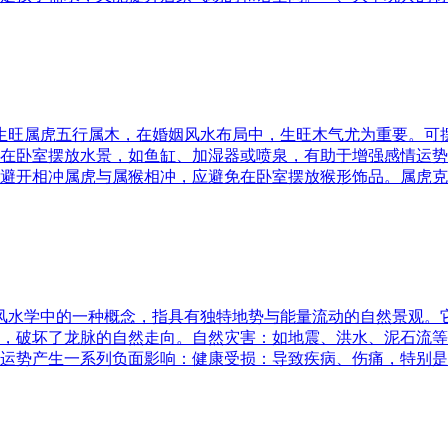
五行生旺属虎五行属木，在婚姻风水布局中，生旺木气尤为重要。
在卧室摆放水景，如鱼缸、加湿器或喷泉，有助于增强感情运势
避开相冲属虎与属猴相冲，应避免在卧室摆放猴形饰品。属虎克
是风水学中的一种概念，指具有独特地势与能量流动的自然景观
，破坏了龙脉的自然走向。自然灾害：如地震、洪水、泥石流等
运势产生一系列负面影响：健康受损：导致疾病、伤痛，特别是