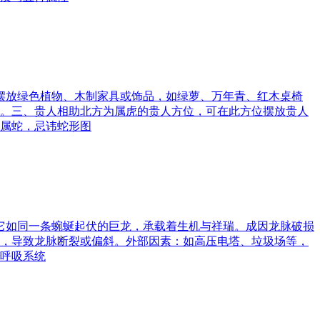
可摆放绿色植物、木制家具或饰品，如绿萝、万年青、红木桌椅
。三、贵人相助北方为属虎的贵人方位，可在此方位摆放贵人
属蛇，忌讳蛇形图
。它如同一条蜿蜒起伏的巨龙，承载着生机与祥瑞。成因龙脉破损
，导致龙脉断裂或偏斜。外部因素：如高压电塔、垃圾场等，
呼吸系统