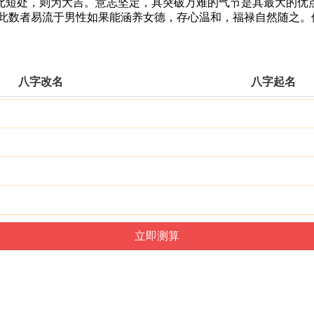
短处，则为大吉。意志坚定，具突破万难的气节是其最大的优点
有此数者易流于男性如果能涵养女德，存心温和，福禄自然随之。
八字改名
八字起名