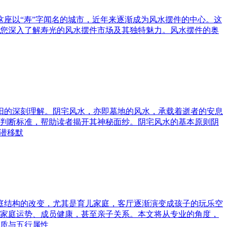
这座以“寿”字闻名的城市，近年来逐渐成为风水摆件的中心。这
您深入了解寿光的风水摆件市场及其独特魅力。风水摆件的奥
与阳的深刻理解。阴宅风水，亦即墓地的风水，承载着逝者的安息
判断标准，帮助读者揭开其神秘面纱。阴宅风水的基本原则阴
潜移默
家庭结构的改变，尤其是育儿家庭，客厅逐渐演变成孩子的玩乐空
家庭运势、成员健康，甚至亲子关系。本文将从专业的角度，
质与五行属性