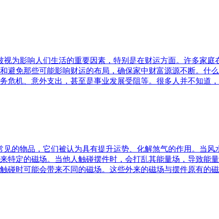
水被视为影响人们生活的重要因素，特别是在财运方面。许多家
和避免那些可能影响财运的布局，确保家中财富源源不断。什么
务危机、意外支出，甚至是事业发展受阻等。很多人并不知道，
中常见的物品，它们被认为具有提升运势、化解煞气的作用。当
来特定的磁场。当他人触碰摆件时，会打乱其能量场，导致能量
触碰时可能会带来不同的磁场。这些外来的磁场与摆件原有的磁