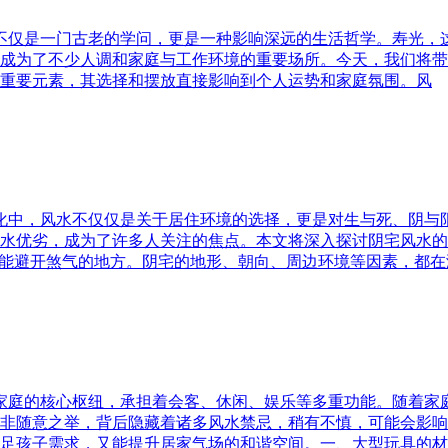
水不仅是一门古老的学问，更是一种影响深远的生活哲学。寿光，
成为了不少人调和家庭与工作环境的重要场所。今天，我们将带
重要元素，其选择和摆放直接影响到个人运势和家庭氛围。风
文化中，风水不仅仅是关于居住环境的选择，更是对生与死、阴
水优劣，成为了许多人关注的焦点。本文将深入探讨阴宅风水的
又能避开煞气的地方。阴宅的地形、朝向、周边环境等因素，都在
为家庭的核心枢纽，承担着会客、休闲、娱乐等多重功能。随着
非随意之举，背后隐藏着诸多风水禁忌，稍有不慎，可能会影响
足孩子需求，又能提升居家气场的和谐空间。一、大型玩具的材