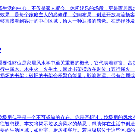
家庭生活的中心，不仅是家人聚会、休闲娱乐的场所，更是家居
效果，是每个家庭主人的必修课。空间布局：创造开放与流畅客
够直接看到客厅的中心区域，给人一种迎接的感觉。在选择沙发
架
的重要性财位是家居风水学中至关重要的概念，它代表着财富、
行中属木。木生火，火生土，因此书架摆放在财位（五行属火、
损坏的书架：破旧的书架会积聚负能量，影响财运。带有金属或
，垃圾房似乎是一个不可或缺的存在。你是否想过，垃圾房的风
往被忽视。本文将揭示垃圾房风水的禁忌，帮助你在生活中创造
要的生活区域，如卧室、厨房和客厅。若垃圾房位于这些区域的