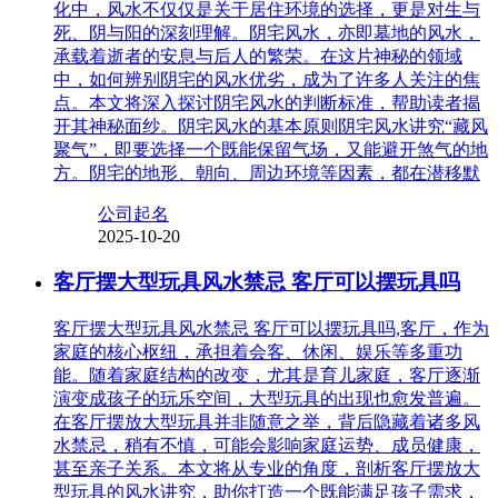
化中，风水不仅仅是关于居住环境的选择，更是对生与
死、阴与阳的深刻理解。阴宅风水，亦即墓地的风水，
承载着逝者的安息与后人的繁荣。在这片神秘的领域
中，如何辨别阴宅的风水优劣，成为了许多人关注的焦
点。本文将深入探讨阴宅风水的判断标准，帮助读者揭
开其神秘面纱。阴宅风水的基本原则阴宅风水讲究“藏风
聚气”，即要选择一个既能保留气场，又能避开煞气的地
方。阴宅的地形、朝向、周边环境等因素，都在潜移默
公司起名
2025-10-20
客厅摆大型玩具风水禁忌 客厅可以摆玩具吗
客厅摆大型玩具风水禁忌 客厅可以摆玩具吗,客厅，作为
家庭的核心枢纽，承担着会客、休闲、娱乐等多重功
能。随着家庭结构的改变，尤其是育儿家庭，客厅逐渐
演变成孩子的玩乐空间，大型玩具的出现也愈发普遍。
在客厅摆放大型玩具并非随意之举，背后隐藏着诸多风
水禁忌，稍有不慎，可能会影响家庭运势、成员健康，
甚至亲子关系。本文将从专业的角度，剖析客厅摆放大
型玩具的风水讲究，助你打造一个既能满足孩子需求，