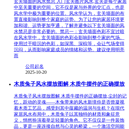
玄关墙面的风水禁忌 入门玄关图片风水,玄关是每个家居
中至关重要的空间，它不仅是家与外界的交汇点，也是
风水学中极为重要的位置。风水学认为，玄关墙面的布
置直接影响到整个家庭的运势。为了让您的家居环境更
加和谐、运势更加亨通，了解并避免以下玄关墙面的风
水禁忌是非常必要的。禁忌一：玄关墙面色彩不宜过暗
在风水学中，玄关墙面的色彩会影响到整个家的气场。
使用过于暗沉的色彩，如深黑、深棕等，会让气场变得
沉闷，从而影响家庭成员的情绪和运势。建议使用明亮
而
公司起名
2025-10-20
木质兔子风水摆放图解 木质牛摆件的正确摆放
木质兔子风水摆放图解 木质牛摆件的正确摆放,尘封的记
忆，跃动的灵魂——木兔带来的风水新境你是否曾凝视
着木质工艺品，感受到其中蕴藏的温润与生机？在现代
家居风水布局中，木质兔子以其独特的材质和象征意
义，悄然扮演着举足轻重的角色。它不仅仅是一件装饰
品，更是一座连接自然与心灵的桥梁，一个激活空间能