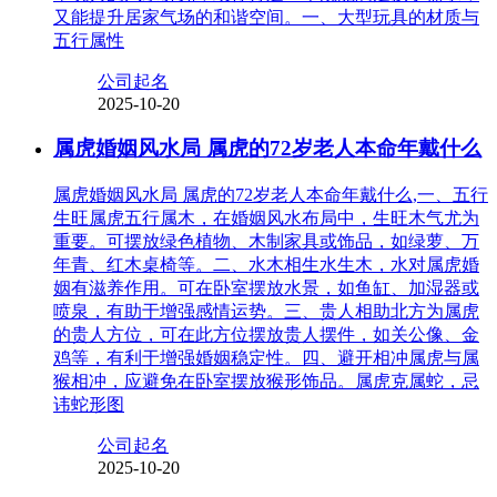
又能提升居家气场的和谐空间。一、大型玩具的材质与
五行属性
公司起名
2025-10-20
属虎婚姻风水局 属虎的72岁老人本命年戴什么
属虎婚姻风水局 属虎的72岁老人本命年戴什么,一、五行
生旺属虎五行属木，在婚姻风水布局中，生旺木气尤为
重要。可摆放绿色植物、木制家具或饰品，如绿萝、万
年青、红木桌椅等。二、水木相生水生木，水对属虎婚
姻有滋养作用。可在卧室摆放水景，如鱼缸、加湿器或
喷泉，有助于增强感情运势。三、贵人相助北方为属虎
的贵人方位，可在此方位摆放贵人摆件，如关公像、金
鸡等，有利于增强婚姻稳定性。四、避开相冲属虎与属
猴相冲，应避免在卧室摆放猴形饰品。属虎克属蛇，忌
讳蛇形图
公司起名
2025-10-20