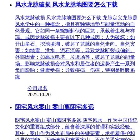
风水龙脉破损 风水龙脉地图要怎么下载
风水龙脉破损 风水龙脉地图要怎么下载,龙脉定义龙脉是
风水学中的一种概念，指具有独特地势与能量流动的自
然景观。它如同一条蜿蜒起伏的巨龙，承载着生机与祥
瑞。成因龙脉破损主要有以下几种成因：人为破坏：如
开山凿石、挖池填湖，破坏了龙脉的自然走向。自然灾
害：如地震、洪水、泥石流等，导致龙脉断裂或偏斜。
外部因素：如高压电塔、垃圾场等，破坏了龙脉的能量
场。影响龙脉破损会对风水和居住者的运势产生一系列
负面影响：健康受损：导致疾病、伤痛，特别是呼吸系
统
公司起名
2025-10-20
阴宅风水案山 案山离阴宅多远
阴宅风水案山 案山离阴宅多远,阴宅风水，作为中国传统
文化的重要组成部分，蕴含着深厚的哲理和实践经验。
其中，案山作为风水布局中的关键要素，承担着保护和
引导的功能。正确选择和布置案山，不仅关乎家族的运