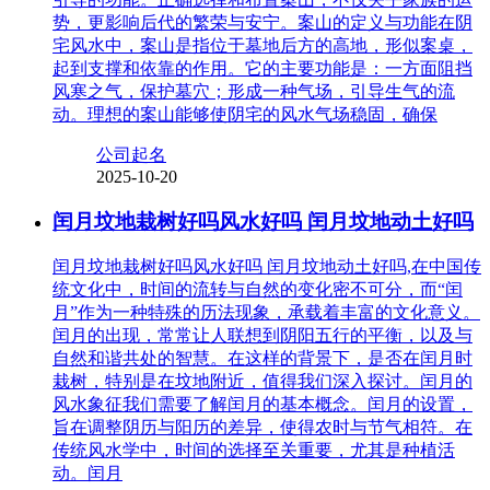
势，更影响后代的繁荣与安宁。案山的定义与功能在阴
宅风水中，案山是指位于墓地后方的高地，形似案桌，
起到支撑和依靠的作用。它的主要功能是：一方面阻挡
风寒之气，保护墓穴；形成一种气场，引导生气的流
动。理想的案山能够使阴宅的风水气场稳固，确保
公司起名
2025-10-20
闰月坟地栽树好吗风水好吗 闰月坟地动土好吗
闰月坟地栽树好吗风水好吗 闰月坟地动土好吗,在中国传
统文化中，时间的流转与自然的变化密不可分，而“闰
月”作为一种特殊的历法现象，承载着丰富的文化意义。
闰月的出现，常常让人联想到阴阳五行的平衡，以及与
自然和谐共处的智慧。在这样的背景下，是否在闰月时
栽树，特别是在坟地附近，值得我们深入探讨。闰月的
风水象征我们需要了解闰月的基本概念。闰月的设置，
旨在调整阴历与阳历的差异，使得农时与节气相符。在
传统风水学中，时间的选择至关重要，尤其是种植活
动。闰月