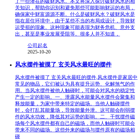
了一些潜在的破财风水。本文将深入探讨破财风水的相
关知识，帮助你识别和避免那些可能影响财运的布局，
确保家中财富源源不断。什么是破财风水？破财风水是
指在居住环境中，由于某些不当的布局或设计，导致财
运受损的现象。这种现象可能表现为财务危机、意外支
出，甚至是事业发展受阻等。很多人并不知道，
公司起名
2025-10-20
风水摆件被摸了 玄关风水最旺的摆件
风水摆件被摸了 玄关风水最旺的摆件,风水摆件是家居中
常见的物品，它们被认为具有提升运势、化解煞气的作
用。当风水摆件被他人触碰时，可能会对风水的稳定性
产生一定的影响。一、泄露风水能量风水摆件会聚集和
释放能量，为家中带来特定的磁场。当他人触碰摆件
时，会打乱其能量场，导致能量外泄。这可能会削弱摆
件的风水功效，降低其对运势的影响。二、干扰摆件磁
场每个风水摆件都有自己的磁场，而他人触碰时可能会
带来不同的磁场。这些外来的磁场与摆件原有的磁场相
碰