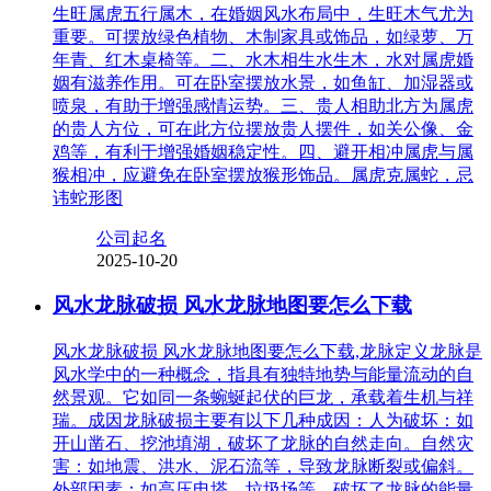
生旺属虎五行属木，在婚姻风水布局中，生旺木气尤为
重要。可摆放绿色植物、木制家具或饰品，如绿萝、万
年青、红木桌椅等。二、水木相生水生木，水对属虎婚
姻有滋养作用。可在卧室摆放水景，如鱼缸、加湿器或
喷泉，有助于增强感情运势。三、贵人相助北方为属虎
的贵人方位，可在此方位摆放贵人摆件，如关公像、金
鸡等，有利于增强婚姻稳定性。四、避开相冲属虎与属
猴相冲，应避免在卧室摆放猴形饰品。属虎克属蛇，忌
讳蛇形图
公司起名
2025-10-20
风水龙脉破损 风水龙脉地图要怎么下载
风水龙脉破损 风水龙脉地图要怎么下载,龙脉定义龙脉是
风水学中的一种概念，指具有独特地势与能量流动的自
然景观。它如同一条蜿蜒起伏的巨龙，承载着生机与祥
瑞。成因龙脉破损主要有以下几种成因：人为破坏：如
开山凿石、挖池填湖，破坏了龙脉的自然走向。自然灾
害：如地震、洪水、泥石流等，导致龙脉断裂或偏斜。
外部因素：如高压电塔、垃圾场等，破坏了龙脉的能量