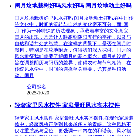
闰月坟地栽树好吗风水好吗 闰月坟地动土好吗
闰月坟地栽树好吗风水好吗 闰月坟地动土好吗,在中国传
统文化中，时间的流转与自然的变化密不可分，而“闰
月”作为一种特殊的历法现象，承载着丰富的文化意义。
闰月的出现，常常让人联想到阴阳五行的平衡，以及与
自然和谐共处的智慧。在这样的背景下，是否在闰月时
栽树，特别是在坟地附近，值得我们深入探讨。闰月的
风水象征我们需要了解闰月的基本概念。闰月的设置，
旨在调整阴历与阳历的差异，使得农时与节气相符。在
传统风水学中，时间的选择至关重要，尤其是种植活
动。闰月
公司起名
2025-10-20
轻奢家里风水摆件 家庭最旺风水实木摆件
轻奢家里风水摆件 家庭最旺风水实木摆件,在现代家居装
修中，轻奢风格正受到越来越多人的青睐。这种风格不
仅注重质感与品位，更强调一种内在的和谐美。风水摆