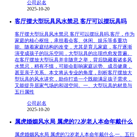
公司起名
2025-10-20
客厅摆大型玩具风水禁忌 客厅可以摆玩具吗
客厅摆大型玩具风水禁忌 客厅可以摆玩具吗,客厅，作为
家庭的核心枢纽，承担着会客、休闲、娱乐等多重功
能。随着家庭结构的改变，尤其是育儿家庭，客厅逐渐
演变成孩子的玩乐空间，大型玩具的出现也愈发普遍。
在客厅摆放大型玩具并非随意之举，背后隐藏着诸多风
水禁忌，稍有不慎，可能会影响家庭运势、成员健康，
甚至亲子关系。本文将从专业的角度，剖析客厅摆放大
型玩具的风水讲究，助你打造一个既能满足孩子需求，
又能提升居家气场的和谐空间。一、大型玩具的材质与
五行属性
公司起名
2025-10-20
属虎婚姻风水局 属虎的72岁老人本命年戴什么
属虎婚姻风水局 属虎的72岁老人本命年戴什么,一、五行