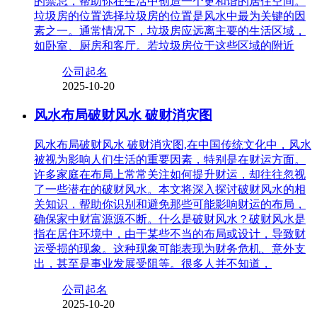
的禁忌，帮助你在生活中创造一个更和谐的居住空间。
垃圾房的位置选择垃圾房的位置是风水中最为关键的因
素之一。通常情况下，垃圾房应远离主要的生活区域，
如卧室、厨房和客厅。若垃圾房位于这些区域的附近
公司起名
2025-10-20
风水布局破财风水 破财消灾图
风水布局破财风水 破财消灾图,在中国传统文化中，风水
被视为影响人们生活的重要因素，特别是在财运方面。
许多家庭在布局上常常关注如何提升财运，却往往忽视
了一些潜在的破财风水。本文将深入探讨破财风水的相
关知识，帮助你识别和避免那些可能影响财运的布局，
确保家中财富源源不断。什么是破财风水？破财风水是
指在居住环境中，由于某些不当的布局或设计，导致财
运受损的现象。这种现象可能表现为财务危机、意外支
出，甚至是事业发展受阻等。很多人并不知道，
公司起名
2025-10-20