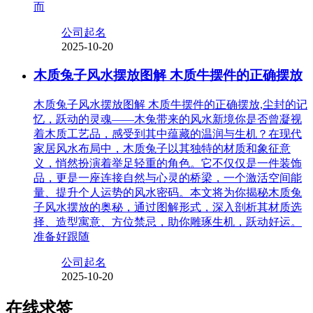
而
公司起名
2025-10-20
木质兔子风水摆放图解 木质牛摆件的正确摆放
木质兔子风水摆放图解 木质牛摆件的正确摆放,尘封的记
忆，跃动的灵魂——木兔带来的风水新境你是否曾凝视
着木质工艺品，感受到其中蕴藏的温润与生机？在现代
家居风水布局中，木质兔子以其独特的材质和象征意
义，悄然扮演着举足轻重的角色。它不仅仅是一件装饰
品，更是一座连接自然与心灵的桥梁，一个激活空间能
量、提升个人运势的风水密码。本文将为你揭秘木质兔
子风水摆放的奥秘，通过图解形式，深入剖析其材质选
择、造型寓意、方位禁忌，助你雕琢生机，跃动好运。
准备好跟随
公司起名
2025-10-20
在线求签