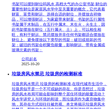
书架可以摆到财位吗风水 高档大气的办公室书架,财位的
重要性财位是家居风水学中至关重要的概念，它代表着
财富、富贵和财运。选择合适的财位，并摆放吉祥物
品，可以增强财运，为家庭带来财富。书架的五行属性
书架属于木制品，在五行中属木。木生火，火生土，因
此书架摆放在财位（五行属火、土）上，可以相生相
旺，有利于财运。禁忌摆放并非任何书架都适合摆放在
财位上。避免摆放以下类型的书架：破旧或损坏的书
架：破旧的书架会积聚负能量，影响财运。带有金属或
玻璃元素的书架：
公司起名
2025-10-20
垃圾房风水禁忌 垃圾房的检测标准
垃圾房风水禁忌 垃圾房的检测标准,在现代城市生活中，
垃圾房似乎是一个不可或缺的存在。你是否想过，垃圾
房的风水布局可能会影响到整个居住环境的能量流动？
风水学讲究人与环境的和谐，而垃圾房作为废弃物集中
地，其存在方式却往往被忽视。本文将揭示垃圾房风水