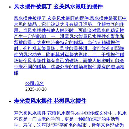
风水摆件被摸了 玄关风水最旺的摆件
风水摆件被摸了 玄关风水最旺的摆件,风水摆件是家居中
常见的物品，它们被认为具有提升运势、化解煞气的作
用。当风水摆件被他人触碰时，可能会对风水的稳定性
产生一定的影响。一、泄露风水能量风水摆件会聚集和
释放能量，为家中带来特定的磁场。当他人触碰摆件
时，会打乱其能量场，导致能量外泄。这可能会削弱摆
件的风水功效，降低其对运势的影响。二、干扰摆件磁
场每个风水摆件都有自己的磁场，而他人触碰时可能会
带来不同的磁场。这些外来的磁场与摆件原有的磁场相
碰
公司起名
2025-10-20
寿光卖风水摆件 花樽风水摆件
寿光卖风水摆件 花樽风水摆件,在中国传统文化中，风水
不仅是一门古老的学问，更是一种影响深远的生活哲
学。寿光，这座以“寿”字闻名的城市，近年来逐渐成为