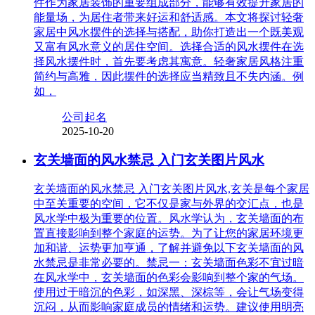
件作为家居装饰的重要组成部分，能够有效提升家居的
能量场，为居住者带来好运和舒适感。本文将探讨轻奢
家居中风水摆件的选择与搭配，助你打造出一个既美观
又富有风水意义的居住空间。选择合适的风水摆件在选
择风水摆件时，首先要考虑其寓意。轻奢家居风格注重
简约与高雅，因此摆件的选择应当精致且不失内涵。例
如，
公司起名
2025-10-20
玄关墙面的风水禁忌 入门玄关图片风水
玄关墙面的风水禁忌 入门玄关图片风水,玄关是每个家居
中至关重要的空间，它不仅是家与外界的交汇点，也是
风水学中极为重要的位置。风水学认为，玄关墙面的布
置直接影响到整个家庭的运势。为了让您的家居环境更
加和谐、运势更加亨通，了解并避免以下玄关墙面的风
水禁忌是非常必要的。禁忌一：玄关墙面色彩不宜过暗
在风水学中，玄关墙面的色彩会影响到整个家的气场。
使用过于暗沉的色彩，如深黑、深棕等，会让气场变得
沉闷，从而影响家庭成员的情绪和运势。建议使用明亮