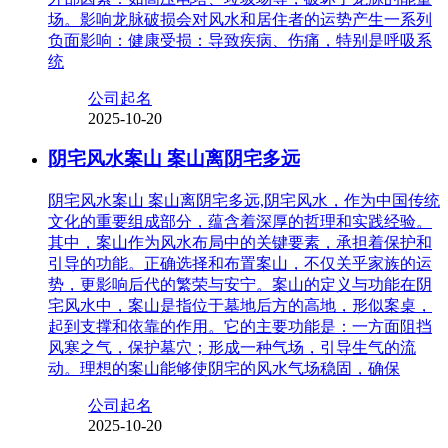
场。影响龙脉破损会对风水和居住者的运势产生一系列
负面影响：健康受损：导致疾病、伤痛，特别是呼吸系
统
公司起名
2025-10-20
阴宅风水案山 案山离阴宅多远
阴宅风水案山 案山离阴宅多远,阴宅风水，作为中国传统
文化的重要组成部分，蕴含着深厚的哲理和实践经验。
其中，案山作为风水布局中的关键要素，承担着保护和
引导的功能。正确选择和布置案山，不仅关乎家族的运
势，更影响后代的繁荣与安宁。案山的定义与功能在阴
宅风水中，案山是指位于墓地后方的高地，形似案桌，
起到支撑和依靠的作用。它的主要功能是：一方面阻挡
风寒之气，保护墓穴；形成一种气场，引导生气的流
动。理想的案山能够使阴宅的风水气场稳固，确保
公司起名
2025-10-20