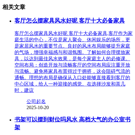
相关文章
客厅怎么摆家具风水好呢 客厅十大必备家具
客厅怎么摆家具风水好呢 客厅十大必备家具,客厅作为家
庭生活的中心，不仅是家人聚会、休闲娱乐的场所，更
是家居风水的重要节点。良好的风水布局能够提升家庭
的气场，增强幸福感与和谐氛围。了解如何合理摆放家
具，以达到最佳风水效果，是每个家庭主人的必修课。
空间布局：创造开放与流畅客厅的空间布局应注重开放
与流畅。避免将家具布置得过于拥挤，这会阻碍气流的
通畅。理想的布局是确保从入口处能够直接看到客厅的
中心区域，给人一种迎接的感觉。在选择沙发和茶几
时，建议
公司起名
2025-10-20
书架可以摆到财位吗风水 高档大气的办公室书
架