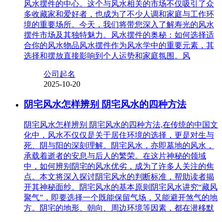
风水摆件的中心。这个与风水相关的市场不仅吸引了众
多收藏家和爱好者，也成为了不少人调和家庭与工作环
境的重要场所。今天，我们将带您深入了解寿光的风水
摆件市场及其独特魅力。风水摆件的奥秘：如何选择适
合你的风水物品风水摆件作为风水学中的重要元素，其
选择和摆放直接影响到个人运势和家庭氛围。风
公司起名
2025-10-20
阴宅风水怎样辨别 阴宅风水的四种方法
阴宅风水怎样辨别 阴宅风水的四种方法,在传统的中国文
化中，风水不仅仅是关于居住环境的选择，更是对生与
死、阴与阳的深刻理解。阴宅风水，亦即墓地的风水，
承载着逝者的安息与后人的繁荣。在这片神秘的领域
中，如何辨别阴宅的风水优劣，成为了许多人关注的焦
点。本文将深入探讨阴宅风水的判断标准，帮助读者揭
开其神秘面纱。阴宅风水的基本原则阴宅风水讲究“藏风
聚气”，即要选择一个既能保留气场，又能避开煞气的地
方。阴宅的地形、朝向、周边环境等因素，都在潜移默