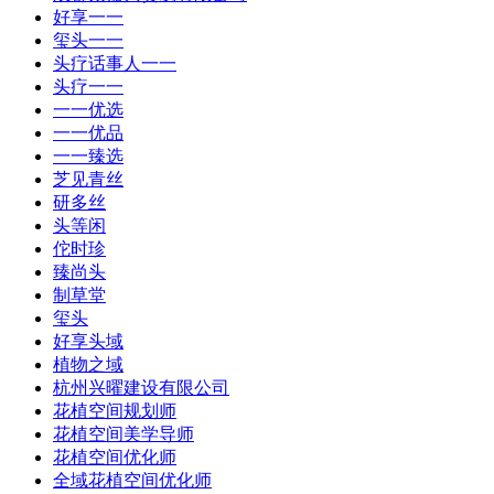
好享一一
玺头一一
头疗话事人一一
头疗一一
一一优选
一一优品
一一臻选
芝见青丝
研多丝
头等闲
佗时珍
臻尚头
制草堂
玺头
好享头域
植物之域
杭州兴曜建设有限公司
花植空间规划师
花植空间美学导师
花植空间优化师
全域花植空间优化师