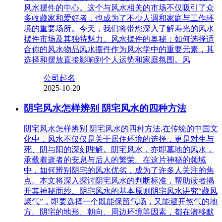
风水摆件的中心。这个与风水相关的市场不仅吸引了众
多收藏家和爱好者，也成为了不少人调和家庭与工作环
境的重要场所。今天，我们将带您深入了解寿光的风水
摆件市场及其独特魅力。风水摆件的奥秘：如何选择适
合你的风水物品风水摆件作为风水学中的重要元素，其
选择和摆放直接影响到个人运势和家庭氛围。风
公司起名
2025-10-20
阴宅风水怎样辨别 阴宅风水的四种方法
阴宅风水怎样辨别 阴宅风水的四种方法,在传统的中国文
化中，风水不仅仅是关于居住环境的选择，更是对生与
死、阴与阳的深刻理解。阴宅风水，亦即墓地的风水，
承载着逝者的安息与后人的繁荣。在这片神秘的领域
中，如何辨别阴宅的风水优劣，成为了许多人关注的焦
点。本文将深入探讨阴宅风水的判断标准，帮助读者揭
开其神秘面纱。阴宅风水的基本原则阴宅风水讲究“藏风
聚气”，即要选择一个既能保留气场，又能避开煞气的地
方。阴宅的地形、朝向、周边环境等因素，都在潜移默