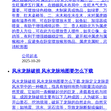
生旺属虎五行属木，在婚姻风水布局中，生旺木气尤为
重要。可摆放绿色植物、木制家具或饰品，如绿萝、万
年青、红木桌椅等。二、水木相生水生木，水对属虎婚
姻有滋养作用。可在卧室摆放水景，如鱼缸、加湿器或
喷泉，有助于增强感情运势。三、贵人相助北方为属虎
的贵人方位，可在此方位摆放贵人摆件，如关公像、金
鸡等，有利于增强婚姻稳定性。四、避开相冲属虎与属
猴相冲，应避免在卧室摆放猴形饰品。属虎克属蛇，忌
讳蛇形图
公司起名
2025-10-20
风水龙脉破损 风水龙脉地图要怎么下载
风水龙脉破损 风水龙脉地图要怎么下载,龙脉定义龙脉是
风水学中的一种概念，指具有独特地势与能量流动的自
然景观。它如同一条蜿蜒起伏的巨龙，承载着生机与祥
瑞。成因龙脉破损主要有以下几种成因：人为破坏：如
开山凿石、挖池填湖，破坏了龙脉的自然走向。自然灾
害：如地震、洪水、泥石流等，导致龙脉断裂或偏斜。