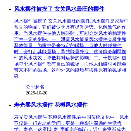
风水摆件被摸了 玄关风水最旺的摆件
风水摆件被摸了 玄关风水最旺的摆件,风水摆件是家居中
常见的物品，它们被认为具有提升运势、化解煞气的作
用。当风水摆件被他人触碰时，可能会对风水的稳定性
产生一定的影响。一、泄露风水能量风水摆件会聚集和
释放能量，为家中带来特定的磁场。当他人触碰摆件
时，会打乱其能量场，导致能量外泄。这可能会削弱摆
件的风水功效，降低其对运势的影响。二、干扰摆件磁
场每个风水摆件都有自己的磁场，而他人触碰时可能会
带来不同的磁场。这些外来的磁场与摆件原有的磁场相
碰
公司起名
2025-10-20
寿光卖风水摆件 花樽风水摆件
寿光卖风水摆件 花樽风水摆件,在中国传统文化中，风水
不仅是一门古老的学问，更是一种影响深远的生活哲
学。寿光，这座以“寿”字闻名的城市，近年来逐渐成为