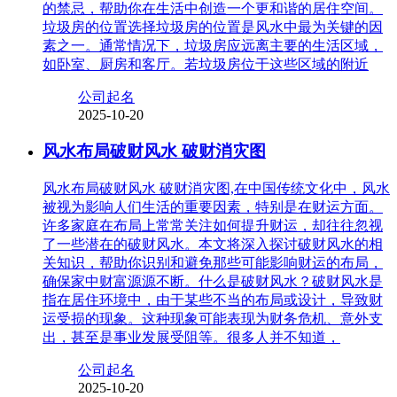
的禁忌，帮助你在生活中创造一个更和谐的居住空间。
垃圾房的位置选择垃圾房的位置是风水中最为关键的因
素之一。通常情况下，垃圾房应远离主要的生活区域，
如卧室、厨房和客厅。若垃圾房位于这些区域的附近
公司起名
2025-10-20
风水布局破财风水 破财消灾图
风水布局破财风水 破财消灾图,在中国传统文化中，风水
被视为影响人们生活的重要因素，特别是在财运方面。
许多家庭在布局上常常关注如何提升财运，却往往忽视
了一些潜在的破财风水。本文将深入探讨破财风水的相
关知识，帮助你识别和避免那些可能影响财运的布局，
确保家中财富源源不断。什么是破财风水？破财风水是
指在居住环境中，由于某些不当的布局或设计，导致财
运受损的现象。这种现象可能表现为财务危机、意外支
出，甚至是事业发展受阻等。很多人并不知道，
公司起名
2025-10-20