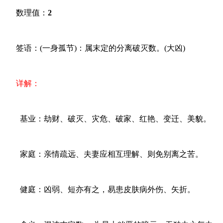
数理值：
2
签语：(一身孤节)：属末定的分离破灭数。(大凶)
详解：
基业：劫财、破灭、灾危、破家、红艳、变迁、美貌。
家庭：亲情疏远、夫妻应相互理解、则免别离之苦。
健庭：凶弱、短亦有之，易患皮肤病外伤、矢折。