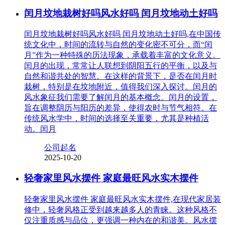
闰月坟地栽树好吗风水好吗 闰月坟地动土好吗
闰月坟地栽树好吗风水好吗 闰月坟地动土好吗,在中国传
统文化中，时间的流转与自然的变化密不可分，而“闰
月”作为一种特殊的历法现象，承载着丰富的文化意义。
闰月的出现，常常让人联想到阴阳五行的平衡，以及与
自然和谐共处的智慧。在这样的背景下，是否在闰月时
栽树，特别是在坟地附近，值得我们深入探讨。闰月的
风水象征我们需要了解闰月的基本概念。闰月的设置，
旨在调整阴历与阳历的差异，使得农时与节气相符。在
传统风水学中，时间的选择至关重要，尤其是种植活
动。闰月
公司起名
2025-10-20
轻奢家里风水摆件 家庭最旺风水实木摆件
轻奢家里风水摆件 家庭最旺风水实木摆件,在现代家居装
修中，轻奢风格正受到越来越多人的青睐。这种风格不
仅注重质感与品位，更强调一种内在的和谐美。风水摆