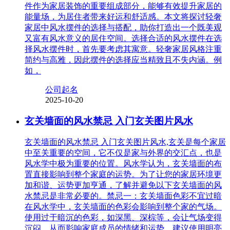
件作为家居装饰的重要组成部分，能够有效提升家居的
能量场，为居住者带来好运和舒适感。本文将探讨轻奢
家居中风水摆件的选择与搭配，助你打造出一个既美观
又富有风水意义的居住空间。选择合适的风水摆件在选
择风水摆件时，首先要考虑其寓意。轻奢家居风格注重
简约与高雅，因此摆件的选择应当精致且不失内涵。例
如，
公司起名
2025-10-20
玄关墙面的风水禁忌 入门玄关图片风水
玄关墙面的风水禁忌 入门玄关图片风水,玄关是每个家居
中至关重要的空间，它不仅是家与外界的交汇点，也是
风水学中极为重要的位置。风水学认为，玄关墙面的布
置直接影响到整个家庭的运势。为了让您的家居环境更
加和谐、运势更加亨通，了解并避免以下玄关墙面的风
水禁忌是非常必要的。禁忌一：玄关墙面色彩不宜过暗
在风水学中，玄关墙面的色彩会影响到整个家的气场。
使用过于暗沉的色彩，如深黑、深棕等，会让气场变得
沉闷，从而影响家庭成员的情绪和运势。建议使用明亮