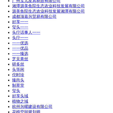
广州宝儿皮具制造有限公司
湘潭源美鱼院生态农业科技发展有限公司
源美鱼院生态农业科技发展湘潭有限公司
成都顶嘉兴贸易有限公司
好享一一
玺头一一
头疗话事人一一
头疗一一
一一优选
一一优品
一一臻选
芝见青丝
研多丝
头等闲
佗时珍
臻尚头
制草堂
玺头
好享头域
植物之域
杭州兴曜建设有限公司
花植空间规划师