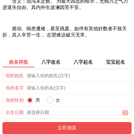
含义：混沌末定数。 为最大凶恶的暗示，无独力之气力
进退失自由、其内外生波澜因苦不安。
摇动、病患遭难，甚至残废。如伴有其他好数者不致夭
折，其人辛苦一生， 志望难达破灭无常。
姓名祥批
八字改名
八字起名
宝宝起名
你的姓氏
你的名字
你的性别
男
女
出生日期