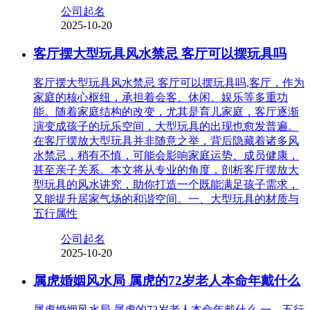
公司起名
2025-10-20
客厅摆大型玩具风水禁忌 客厅可以摆玩具吗
客厅摆大型玩具风水禁忌 客厅可以摆玩具吗,客厅，作为
家庭的核心枢纽，承担着会客、休闲、娱乐等多重功
能。随着家庭结构的改变，尤其是育儿家庭，客厅逐渐
演变成孩子的玩乐空间，大型玩具的出现也愈发普遍。
在客厅摆放大型玩具并非随意之举，背后隐藏着诸多风
水禁忌，稍有不慎，可能会影响家庭运势、成员健康，
甚至亲子关系。本文将从专业的角度，剖析客厅摆放大
型玩具的风水讲究，助你打造一个既能满足孩子需求，
又能提升居家气场的和谐空间。一、大型玩具的材质与
五行属性
公司起名
2025-10-20
属虎婚姻风水局 属虎的72岁老人本命年戴什么
属虎婚姻风水局 属虎的72岁老人本命年戴什么,一、五行