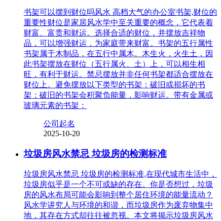
书架可以摆到财位吗风水 高档大气的办公室书架,财位的
重要性财位是家居风水学中至关重要的概念，它代表着
财富、富贵和财运。选择合适的财位，并摆放吉祥物
品，可以增强财运，为家庭带来财富。书架的五行属性
书架属于木制品，在五行中属木。木生火，火生土，因
此书架摆放在财位（五行属火、土）上，可以相生相
旺，有利于财运。禁忌摆放并非任何书架都适合摆放在
财位上。避免摆放以下类型的书架：破旧或损坏的书
架：破旧的书架会积聚负能量，影响财运。带有金属或
玻璃元素的书架：
公司起名
2025-10-20
垃圾房风水禁忌 垃圾房的检测标准
垃圾房风水禁忌 垃圾房的检测标准,在现代城市生活中，
垃圾房似乎是一个不可或缺的存在。你是否想过，垃圾
房的风水布局可能会影响到整个居住环境的能量流动？
风水学讲究人与环境的和谐，而垃圾房作为废弃物集中
地，其存在方式却往往被忽视。本文将揭示垃圾房风水