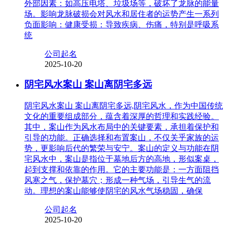
外部因素：如高压电塔、垃圾场等，破坏了龙脉的能量
场。影响龙脉破损会对风水和居住者的运势产生一系列
负面影响：健康受损：导致疾病、伤痛，特别是呼吸系
统
公司起名
2025-10-20
阴宅风水案山 案山离阴宅多远
阴宅风水案山 案山离阴宅多远,阴宅风水，作为中国传统
文化的重要组成部分，蕴含着深厚的哲理和实践经验。
其中，案山作为风水布局中的关键要素，承担着保护和
引导的功能。正确选择和布置案山，不仅关乎家族的运
势，更影响后代的繁荣与安宁。案山的定义与功能在阴
宅风水中，案山是指位于墓地后方的高地，形似案桌，
起到支撑和依靠的作用。它的主要功能是：一方面阻挡
风寒之气，保护墓穴；形成一种气场，引导生气的流
动。理想的案山能够使阴宅的风水气场稳固，确保
公司起名
2025-10-20