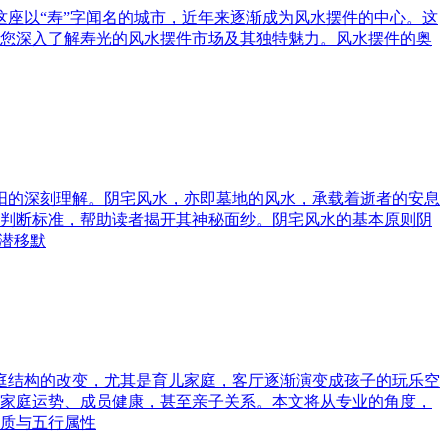
这座以“寿”字闻名的城市，近年来逐渐成为风水摆件的中心。这
您深入了解寿光的风水摆件市场及其独特魅力。风水摆件的奥
与阳的深刻理解。阴宅风水，亦即墓地的风水，承载着逝者的安息
判断标准，帮助读者揭开其神秘面纱。阴宅风水的基本原则阴
潜移默
家庭结构的改变，尤其是育儿家庭，客厅逐渐演变成孩子的玩乐空
家庭运势、成员健康，甚至亲子关系。本文将从专业的角度，
质与五行属性