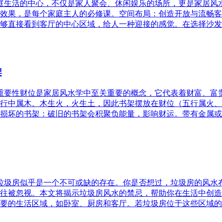
家庭生活的中心，不仅是家人聚会、休闲娱乐的场所，更是家居
效果，是每个家庭主人的必修课。空间布局：创造开放与流畅客
够直接看到客厅的中心区域，给人一种迎接的感觉。在选择沙发
架
的重要性财位是家居风水学中至关重要的概念，它代表着财富、
行中属木。木生火，火生土，因此书架摆放在财位（五行属火、
损坏的书架：破旧的书架会积聚负能量，影响财运。带有金属或
，垃圾房似乎是一个不可或缺的存在。你是否想过，垃圾房的风
往被忽视。本文将揭示垃圾房风水的禁忌，帮助你在生活中创造
要的生活区域，如卧室、厨房和客厅。若垃圾房位于这些区域的