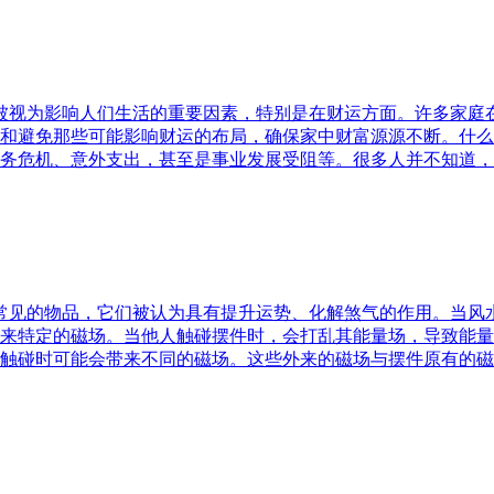
水被视为影响人们生活的重要因素，特别是在财运方面。许多家
和避免那些可能影响财运的布局，确保家中财富源源不断。什么
务危机、意外支出，甚至是事业发展受阻等。很多人并不知道，
中常见的物品，它们被认为具有提升运势、化解煞气的作用。当
来特定的磁场。当他人触碰摆件时，会打乱其能量场，导致能量
触碰时可能会带来不同的磁场。这些外来的磁场与摆件原有的磁