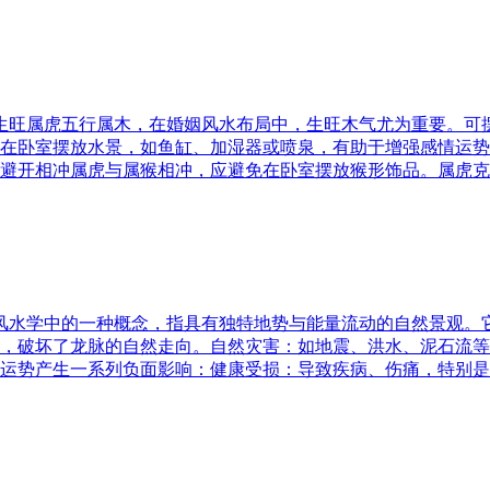
五行生旺属虎五行属木，在婚姻风水布局中，生旺木气尤为重要。
在卧室摆放水景，如鱼缸、加湿器或喷泉，有助于增强感情运势
避开相冲属虎与属猴相冲，应避免在卧室摆放猴形饰品。属虎克
是风水学中的一种概念，指具有独特地势与能量流动的自然景观
，破坏了龙脉的自然走向。自然灾害：如地震、洪水、泥石流等
运势产生一系列负面影响：健康受损：导致疾病、伤痛，特别是