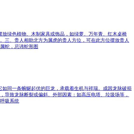
可摆放绿色植物、木制家具或饰品，如绿萝、万年青、红木桌椅
。三、贵人相助北方为属虎的贵人方位，可在此方位摆放贵人
属蛇，忌讳蛇形图
。它如同一条蜿蜒起伏的巨龙，承载着生机与祥瑞。成因龙脉破损
，导致龙脉断裂或偏斜。外部因素：如高压电塔、垃圾场等，
呼吸系统