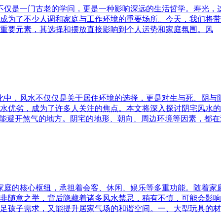
水不仅是一门古老的学问，更是一种影响深远的生活哲学。寿光，
成为了不少人调和家庭与工作环境的重要场所。今天，我们将带
重要元素，其选择和摆放直接影响到个人运势和家庭氛围。风
文化中，风水不仅仅是关于居住环境的选择，更是对生与死、阴
水优劣，成为了许多人关注的焦点。本文将深入探讨阴宅风水的
又能避开煞气的地方。阴宅的地形、朝向、周边环境等因素，都在
为家庭的核心枢纽，承担着会客、休闲、娱乐等多重功能。随着
非随意之举，背后隐藏着诸多风水禁忌，稍有不慎，可能会影响
足孩子需求，又能提升居家气场的和谐空间。一、大型玩具的材