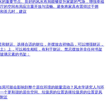
风水的重要节点。良好的风水布局能够提升家庭的气场，增强幸福
厅的空间布局应注重开放与流畅。避免将家具布置得过于拥
和茶几时，建议
富贵和财运。选择合适的财位，并摆放吉祥物品，可以增强财运，
土）上，可以相生相旺，有利于财运。禁忌摆放并非任何书架
玻璃元素的书架：
水布局可能会影响到整个居住环境的能量流动？风水学讲究人与环
一个更和谐的居住空间。垃圾房的位置选择垃圾房的位置是风
附近