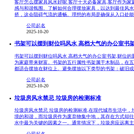
客厅怎么摆家具风水好呢 客厅十大必备家具,客厅作为
感与和谐氛围。了解如何合理摆放家具，以达到最佳风水
挤，这会阻碍气流的通畅。理想的布局是确保从入口处能
公司起名
2025-10-20
书架可以摆到财位吗风水 高档大气的办公室书
书架可以摆到财位吗风水 高档大气的办公室书架,财位
为家庭带来财富。书架的五行属性书架属于木制品，在五
都适合摆放在财位上。避免摆放以下类型的书架：破旧或
公司起名
2025-10-20
垃圾房风水禁忌 垃圾房的检测标准
垃圾房风水禁忌 垃圾房的检测标准,在现代城市生活中
境的和谐，而垃圾房作为废弃物集中地，其存在方式却往
水中最为关键的因素之一。通常情况下，垃圾房应远离主
公司起名