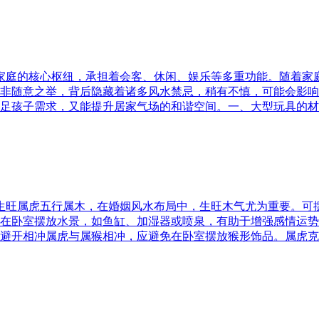
为家庭的核心枢纽，承担着会客、休闲、娱乐等多重功能。随着
非随意之举，背后隐藏着诸多风水禁忌，稍有不慎，可能会影响
足孩子需求，又能提升居家气场的和谐空间。一、大型玩具的材
五行生旺属虎五行属木，在婚姻风水布局中，生旺木气尤为重要。
在卧室摆放水景，如鱼缸、加湿器或喷泉，有助于增强感情运势
避开相冲属虎与属猴相冲，应避免在卧室摆放猴形饰品。属虎克