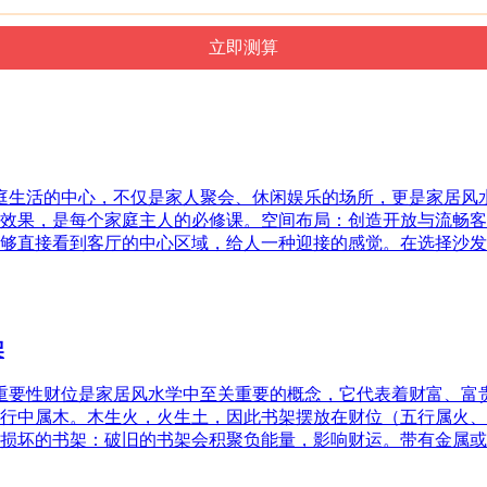
家庭生活的中心，不仅是家人聚会、休闲娱乐的场所，更是家居
效果，是每个家庭主人的必修课。空间布局：创造开放与流畅客
够直接看到客厅的中心区域，给人一种迎接的感觉。在选择沙发
架
的重要性财位是家居风水学中至关重要的概念，它代表着财富、
行中属木。木生火，火生土，因此书架摆放在财位（五行属火、
损坏的书架：破旧的书架会积聚负能量，影响财运。带有金属或