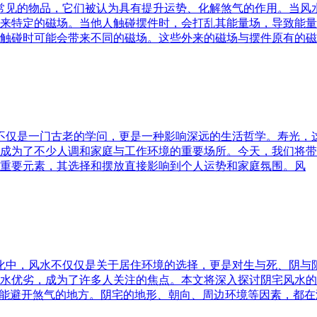
中常见的物品，它们被认为具有提升运势、化解煞气的作用。当
来特定的磁场。当他人触碰摆件时，会打乱其能量场，导致能量
触碰时可能会带来不同的磁场。这些外来的磁场与摆件原有的磁
水不仅是一门古老的学问，更是一种影响深远的生活哲学。寿光，
成为了不少人调和家庭与工作环境的重要场所。今天，我们将带
重要元素，其选择和摆放直接影响到个人运势和家庭氛围。风
文化中，风水不仅仅是关于居住环境的选择，更是对生与死、阴
水优劣，成为了许多人关注的焦点。本文将深入探讨阴宅风水的
又能避开煞气的地方。阴宅的地形、朝向、周边环境等因素，都在