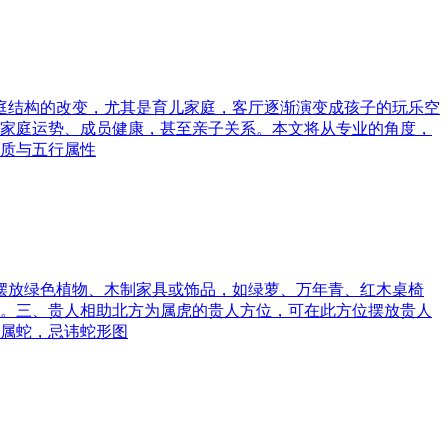
家庭结构的改变，尤其是育儿家庭，客厅逐渐演变成孩子的玩乐空
家庭运势、成员健康，甚至亲子关系。本文将从专业的角度，
质与五行属性
可摆放绿色植物、木制家具或饰品，如绿萝、万年青、红木桌椅
。三、贵人相助北方为属虎的贵人方位，可在此方位摆放贵人
属蛇，忌讳蛇形图