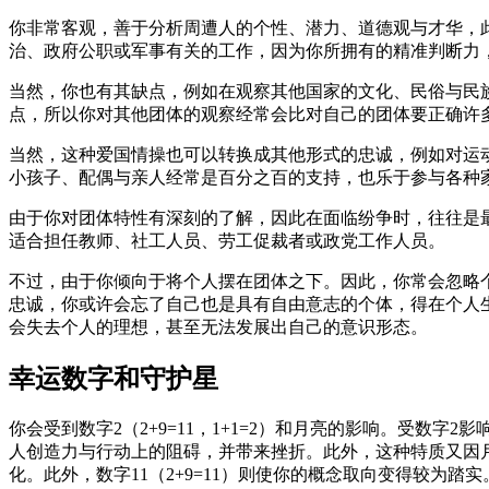
你非常客观，善于分析周遭人的个性、潜力、道德观与才华，
治、政府公职或军事有关的工作，因为你所拥有的精准判断力
当然，你也有其缺点，例如在观察其他国家的文化、民俗与民
点，所以你对其他团体的观察经常会比对自己的团体要正确许多
当然，这种爱国情操也可以转换成其他形式的忠诚，例如对运
小孩子、配偶与亲人经常是百分之百的支持，也乐于参与各种
由于你对团体特性有深刻的了解，因此在面临纷争时，往往是
适合担任教师、社工人员、劳工促裁者或政党工作人员。
不过，由于你倾向于将个人摆在团体之下。因此，你常会忽略
忠诚，你或许会忘了自己也是具有自由意志的个体，得在个人
会失去个人的理想，甚至无法发展出自己的意识形态。
幸运数字和守护星
你会受到数字2（2+9=11，1+1=2）和月亮的影响。受
人创造力与行动上的阻碍，并带来挫折。此外，这种特质又因
化。此外，数字11（2+9=11）则使你的概念取向变得较为踏实