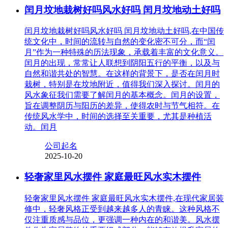
闰月坟地栽树好吗风水好吗 闰月坟地动土好吗
闰月坟地栽树好吗风水好吗 闰月坟地动土好吗,在中国传
统文化中，时间的流转与自然的变化密不可分，而“闰
月”作为一种特殊的历法现象，承载着丰富的文化意义。
闰月的出现，常常让人联想到阴阳五行的平衡，以及与
自然和谐共处的智慧。在这样的背景下，是否在闰月时
栽树，特别是在坟地附近，值得我们深入探讨。闰月的
风水象征我们需要了解闰月的基本概念。闰月的设置，
旨在调整阴历与阳历的差异，使得农时与节气相符。在
传统风水学中，时间的选择至关重要，尤其是种植活
动。闰月
公司起名
2025-10-20
轻奢家里风水摆件 家庭最旺风水实木摆件
轻奢家里风水摆件 家庭最旺风水实木摆件,在现代家居装
修中，轻奢风格正受到越来越多人的青睐。这种风格不
仅注重质感与品位，更强调一种内在的和谐美。风水摆