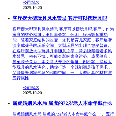
公司起名
2025-10-20
客厅摆大型玩具风水禁忌 客厅可以摆玩具吗
客厅摆大型玩具风水禁忌 客厅可以摆玩具吗,客厅，作为
家庭的核心枢纽，承担着会客、休闲、娱乐等多重功
能。随着家庭结构的改变，尤其是育儿家庭，客厅逐渐
演变成孩子的玩乐空间，大型玩具的出现也愈发普遍。
在客厅摆放大型玩具并非随意之举，背后隐藏着诸多风
水禁忌，稍有不慎，可能会影响家庭运势、成员健康，
甚至亲子关系。本文将从专业的角度，剖析客厅摆放大
型玩具的风水讲究，助你打造一个既能满足孩子需求，
又能提升居家气场的和谐空间。一、大型玩具的材质与
五行属性
公司起名
2025-10-20
属虎婚姻风水局 属虎的72岁老人本命年戴什么
属虎婚姻风水局 属虎的72岁老人本命年戴什么,一、五行