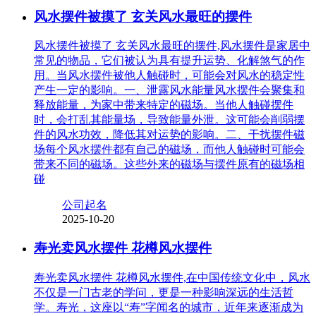
风水摆件被摸了 玄关风水最旺的摆件
风水摆件被摸了 玄关风水最旺的摆件,风水摆件是家居中
常见的物品，它们被认为具有提升运势、化解煞气的作
用。当风水摆件被他人触碰时，可能会对风水的稳定性
产生一定的影响。一、泄露风水能量风水摆件会聚集和
释放能量，为家中带来特定的磁场。当他人触碰摆件
时，会打乱其能量场，导致能量外泄。这可能会削弱摆
件的风水功效，降低其对运势的影响。二、干扰摆件磁
场每个风水摆件都有自己的磁场，而他人触碰时可能会
带来不同的磁场。这些外来的磁场与摆件原有的磁场相
碰
公司起名
2025-10-20
寿光卖风水摆件 花樽风水摆件
寿光卖风水摆件 花樽风水摆件,在中国传统文化中，风水
不仅是一门古老的学问，更是一种影响深远的生活哲
学。寿光，这座以“寿”字闻名的城市，近年来逐渐成为