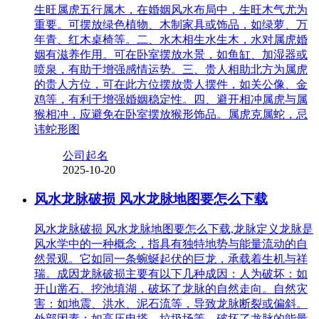
生旺属虎五行属木，在婚姻风水布局中，生旺木气尤为
重要。可摆放绿色植物、木制家具或饰品，如绿萝、万
年青、红木桌椅等。二、水木相生水生木，水对属虎婚
姻有滋养作用。可在卧室摆放水景，如鱼缸、加湿器或
喷泉，有助于增强感情运势。三、贵人相助北方为属虎
的贵人方位，可在此方位摆放贵人摆件，如关公像、金
鸡等，有利于增强婚姻稳定性。四、避开相冲属虎与属
猴相冲，应避免在卧室摆放猴形饰品。属虎克属蛇，忌
讳蛇形图
公司起名
2025-10-20
风水龙脉破损 风水龙脉地图要怎么下载
风水龙脉破损 风水龙脉地图要怎么下载,龙脉定义龙脉是
风水学中的一种概念，指具有独特地势与能量流动的自
然景观。它如同一条蜿蜒起伏的巨龙，承载着生机与祥
瑞。成因龙脉破损主要有以下几种成因：人为破坏：如
开山凿石、挖池填湖，破坏了龙脉的自然走向。自然灾
害：如地震、洪水、泥石流等，导致龙脉断裂或偏斜。
外部因素：如高压电塔、垃圾场等，破坏了龙脉的能量