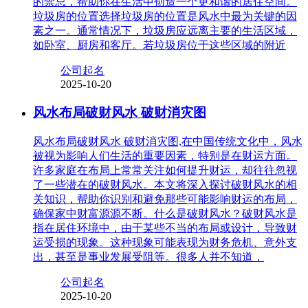
的禁忌，帮助你在生活中创造一个更和谐的居住空间。
垃圾房的位置选择垃圾房的位置是风水中最为关键的因
素之一。通常情况下，垃圾房应远离主要的生活区域，
如卧室、厨房和客厅。若垃圾房位于这些区域的附近
公司起名
2025-10-20
风水布局破财风水 破财消灾图
风水布局破财风水 破财消灾图,在中国传统文化中，风水
被视为影响人们生活的重要因素，特别是在财运方面。
许多家庭在布局上常常关注如何提升财运，却往往忽视
了一些潜在的破财风水。本文将深入探讨破财风水的相
关知识，帮助你识别和避免那些可能影响财运的布局，
确保家中财富源源不断。什么是破财风水？破财风水是
指在居住环境中，由于某些不当的布局或设计，导致财
运受损的现象。这种现象可能表现为财务危机、意外支
出，甚至是事业发展受阻等。很多人并不知道，
公司起名
2025-10-20