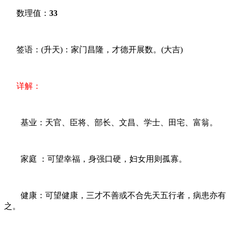
数理值：
33
签语：(升天)：家门昌隆，才德开展数。(大吉)
详解：
基业：天官、臣将、部长、文昌、学士、田宅、富翁。
家庭 ：可望幸福，身强口硬，妇女用则孤寡。
健康：可望健康，三才不善或不合先天五行者，病患亦有
之。