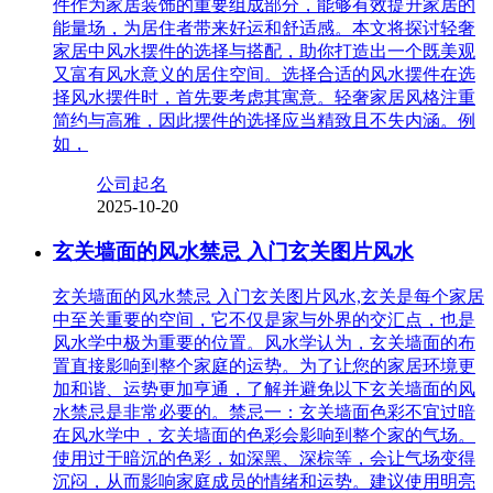
件作为家居装饰的重要组成部分，能够有效提升家居的
能量场，为居住者带来好运和舒适感。本文将探讨轻奢
家居中风水摆件的选择与搭配，助你打造出一个既美观
又富有风水意义的居住空间。选择合适的风水摆件在选
择风水摆件时，首先要考虑其寓意。轻奢家居风格注重
简约与高雅，因此摆件的选择应当精致且不失内涵。例
如，
公司起名
2025-10-20
玄关墙面的风水禁忌 入门玄关图片风水
玄关墙面的风水禁忌 入门玄关图片风水,玄关是每个家居
中至关重要的空间，它不仅是家与外界的交汇点，也是
风水学中极为重要的位置。风水学认为，玄关墙面的布
置直接影响到整个家庭的运势。为了让您的家居环境更
加和谐、运势更加亨通，了解并避免以下玄关墙面的风
水禁忌是非常必要的。禁忌一：玄关墙面色彩不宜过暗
在风水学中，玄关墙面的色彩会影响到整个家的气场。
使用过于暗沉的色彩，如深黑、深棕等，会让气场变得
沉闷，从而影响家庭成员的情绪和运势。建议使用明亮