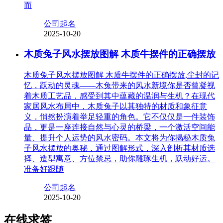
而
公司起名
2025-10-20
木质兔子风水摆放图解 木质牛摆件的正确摆放
木质兔子风水摆放图解 木质牛摆件的正确摆放,尘封的记
忆，跃动的灵魂——木兔带来的风水新境你是否曾凝视
着木质工艺品，感受到其中蕴藏的温润与生机？在现代
家居风水布局中，木质兔子以其独特的材质和象征意
义，悄然扮演着举足轻重的角色。它不仅仅是一件装饰
品，更是一座连接自然与心灵的桥梁，一个激活空间能
量、提升个人运势的风水密码。本文将为你揭秘木质兔
子风水摆放的奥秘，通过图解形式，深入剖析其材质选
择、造型寓意、方位禁忌，助你雕琢生机，跃动好运。
准备好跟随
公司起名
2025-10-20
在线求签