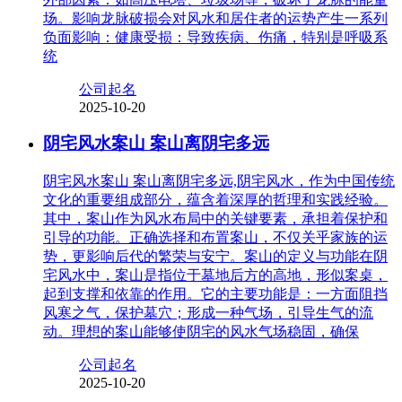
场。影响龙脉破损会对风水和居住者的运势产生一系列
负面影响：健康受损：导致疾病、伤痛，特别是呼吸系
统
公司起名
2025-10-20
阴宅风水案山 案山离阴宅多远
阴宅风水案山 案山离阴宅多远,阴宅风水，作为中国传统
文化的重要组成部分，蕴含着深厚的哲理和实践经验。
其中，案山作为风水布局中的关键要素，承担着保护和
引导的功能。正确选择和布置案山，不仅关乎家族的运
势，更影响后代的繁荣与安宁。案山的定义与功能在阴
宅风水中，案山是指位于墓地后方的高地，形似案桌，
起到支撑和依靠的作用。它的主要功能是：一方面阻挡
风寒之气，保护墓穴；形成一种气场，引导生气的流
动。理想的案山能够使阴宅的风水气场稳固，确保
公司起名
2025-10-20