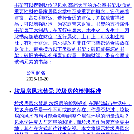
书架可以摆到财位吗风水 高档大气的办公室书架,财位的
重要性财位是家居风水学中至关重要的概念，它代表着
财富、富贵和财运。选择合适的财位，并摆放吉祥物
品，可以增强财运，为家庭带来财富。书架的五行属性
书架属于木制品，在五行中属木。木生火，火生土，因
此书架摆放在财位（五行属火、土）上，可以相生相
旺，有利于财运。禁忌摆放并非任何书架都适合摆放在
财位上。避免摆放以下类型的书架：破旧或损坏的书
架：破旧的书架会积聚负能量，影响财运。带有金属或
玻璃元素的书架：
公司起名
2025-10-20
垃圾房风水禁忌 垃圾房的检测标准
垃圾房风水禁忌 垃圾房的检测标准,在现代城市生活中，
垃圾房似乎是一个不可或缺的存在。你是否想过，垃圾
房的风水布局可能会影响到整个居住环境的能量流动？
风水学讲究人与环境的和谐，而垃圾房作为废弃物集中
地，其存在方式却往往被忽视。本文将揭示垃圾房风水