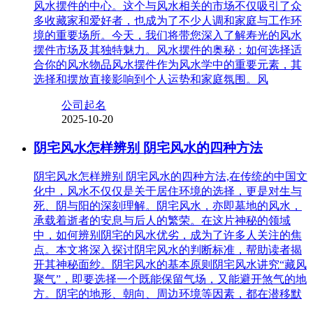
风水摆件的中心。这个与风水相关的市场不仅吸引了众
多收藏家和爱好者，也成为了不少人调和家庭与工作环
境的重要场所。今天，我们将带您深入了解寿光的风水
摆件市场及其独特魅力。风水摆件的奥秘：如何选择适
合你的风水物品风水摆件作为风水学中的重要元素，其
选择和摆放直接影响到个人运势和家庭氛围。风
公司起名
2025-10-20
阴宅风水怎样辨别 阴宅风水的四种方法
阴宅风水怎样辨别 阴宅风水的四种方法,在传统的中国文
化中，风水不仅仅是关于居住环境的选择，更是对生与
死、阴与阳的深刻理解。阴宅风水，亦即墓地的风水，
承载着逝者的安息与后人的繁荣。在这片神秘的领域
中，如何辨别阴宅的风水优劣，成为了许多人关注的焦
点。本文将深入探讨阴宅风水的判断标准，帮助读者揭
开其神秘面纱。阴宅风水的基本原则阴宅风水讲究“藏风
聚气”，即要选择一个既能保留气场，又能避开煞气的地
方。阴宅的地形、朝向、周边环境等因素，都在潜移默