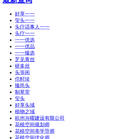
好享一一
玺头一一
头疗话事人一一
头疗一一
一一优选
一一优品
一一臻选
芝见青丝
研多丝
头等闲
佗时珍
臻尚头
制草堂
玺头
好享头域
植物之域
杭州兴曜建设有限公司
花植空间规划师
花植空间美学导师
花植空间优化师