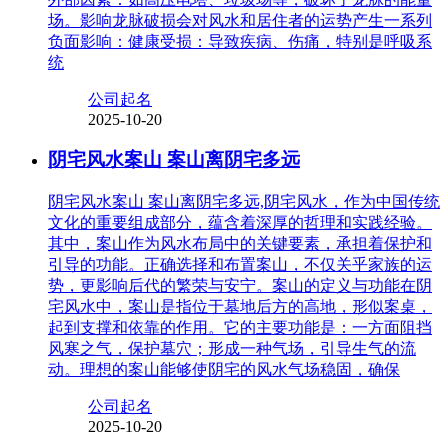
场。影响龙脉破损会对风水和居住者的运势产生一系列
负面影响：健康受损：导致疾病、伤痛，特别是呼吸系
统
公司起名
2025-10-20
阴宅风水案山 案山离阴宅多远
阴宅风水案山 案山离阴宅多远,阴宅风水，作为中国传统
文化的重要组成部分，蕴含着深厚的哲理和实践经验。
其中，案山作为风水布局中的关键要素，承担着保护和
引导的功能。正确选择和布置案山，不仅关乎家族的运
势，更影响后代的繁荣与安宁。案山的定义与功能在阴
宅风水中，案山是指位于墓地后方的高地，形似案桌，
起到支撑和依靠的作用。它的主要功能是：一方面阻挡
风寒之气，保护墓穴；形成一种气场，引导生气的流
动。理想的案山能够使阴宅的风水气场稳固，确保
公司起名
2025-10-20