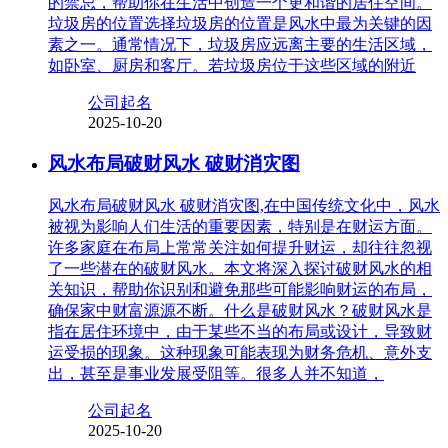
的禁忌，帮助你在生活中创造一个更和谐的居住空间。
垃圾房的位置选择垃圾房的位置是风水中最为关键的因
素之一。通常情况下，垃圾房应远离主要的生活区域，
如卧室、厨房和客厅。若垃圾房位于这些区域的附近
公司起名
2025-10-20
风水布局破财风水 破财消灾图
风水布局破财风水 破财消灾图,在中国传统文化中，风水
被视为影响人们生活的重要因素，特别是在财运方面。
许多家庭在布局上常常关注如何提升财运，却往往忽视
了一些潜在的破财风水。本文将深入探讨破财风水的相
关知识，帮助你识别和避免那些可能影响财运的布局，
确保家中财富源源不断。什么是破财风水？破财风水是
指在居住环境中，由于某些不当的布局或设计，导致财
运受损的现象。这种现象可能表现为财务危机、意外支
出，甚至是事业发展受阻等。很多人并不知道，
公司起名
2025-10-20