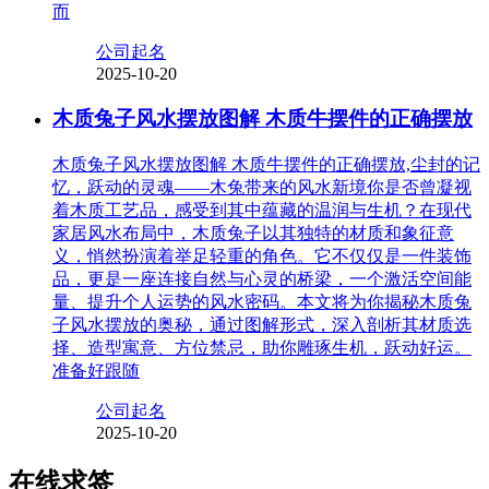
而
公司起名
2025-10-20
木质兔子风水摆放图解 木质牛摆件的正确摆放
木质兔子风水摆放图解 木质牛摆件的正确摆放,尘封的记
忆，跃动的灵魂——木兔带来的风水新境你是否曾凝视
着木质工艺品，感受到其中蕴藏的温润与生机？在现代
家居风水布局中，木质兔子以其独特的材质和象征意
义，悄然扮演着举足轻重的角色。它不仅仅是一件装饰
品，更是一座连接自然与心灵的桥梁，一个激活空间能
量、提升个人运势的风水密码。本文将为你揭秘木质兔
子风水摆放的奥秘，通过图解形式，深入剖析其材质选
择、造型寓意、方位禁忌，助你雕琢生机，跃动好运。
准备好跟随
公司起名
2025-10-20
在线求签