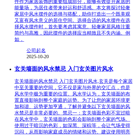
件作为家居装饰的重要组成部分，能够有效提升家居的
能量场，为居住者带来好运和舒适感。本文将探讨轻奢
家居中风水摆件的选择与搭配，助你打造出一个既美观
又富有风水意义的居住空间。选择合适的风水摆件在选
择风水摆件时，首先要考虑其寓意。轻奢家居风格注重
简约与高雅，因此摆件的选择应当精致且不失内涵。例
如，
公司起名
2025-10-20
玄关墙面的风水禁忌 入门玄关图片风水
玄关墙面的风水禁忌 入门玄关图片风水,玄关是每个家居
中至关重要的空间，它不仅是家与外界的交汇点，也是
风水学中极为重要的位置。风水学认为，玄关墙面的布
置直接影响到整个家庭的运势。为了让您的家居环境更
加和谐、运势更加亨通，了解并避免以下玄关墙面的风
水禁忌是非常必要的。禁忌一：玄关墙面色彩不宜过暗
在风水学中，玄关墙面的色彩会影响到整个家的气场。
使用过于暗沉的色彩，如深黑、深棕等，会让气场变得
沉闷，从而影响家庭成员的情绪和运势。建议使用明亮