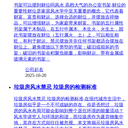
书架可以摆到财位吗风水 高档大气的办公室书架,财位的
重要性财位是家居风水学中至关重要的概念，它代表着
财富、富贵和财运。选择合适的财位，并摆放吉祥物
品，可以增强财运，为家庭带来财富。书架的五行属性
书架属于木制品，在五行中属木。木生火，火生土，因
此书架摆放在财位（五行属火、土）上，可以相生相
旺，有利于财运。禁忌摆放并非任何书架都适合摆放在
财位上。避免摆放以下类型的书架：破旧或损坏的书
架：破旧的书架会积聚负能量，影响财运。带有金属或
玻璃元素的书架：
公司起名
2025-10-20
垃圾房风水禁忌 垃圾房的检测标准
垃圾房风水禁忌 垃圾房的检测标准,在现代城市生活中，
垃圾房似乎是一个不可或缺的存在。你是否想过，垃圾
房的风水布局可能会影响到整个居住环境的能量流动？
风水学讲究人与环境的和谐，而垃圾房作为废弃物集中
地，其存在方式却往往被忽视。本文将揭示垃圾房风水