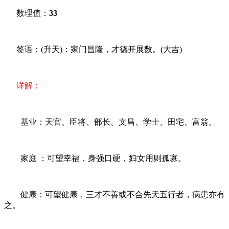
数理值：
33
签语：(升天)：家门昌隆，才德开展数。(大吉)
详解：
基业：天官、臣将、部长、文昌、学士、田宅、富翁。
家庭 ：可望幸福，身强口硬，妇女用则孤寡。
健康：可望健康，三才不善或不合先天五行者，病患亦有
之。