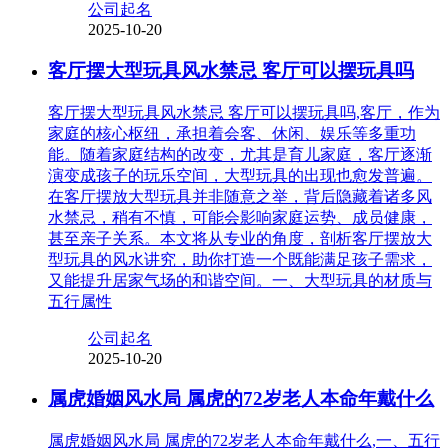
公司起名
2025-10-20
客厅摆大型玩具风水禁忌 客厅可以摆玩具吗
客厅摆大型玩具风水禁忌 客厅可以摆玩具吗,客厅，作为
家庭的核心枢纽，承担着会客、休闲、娱乐等多重功
能。随着家庭结构的改变，尤其是育儿家庭，客厅逐渐
演变成孩子的玩乐空间，大型玩具的出现也愈发普遍。
在客厅摆放大型玩具并非随意之举，背后隐藏着诸多风
水禁忌，稍有不慎，可能会影响家庭运势、成员健康，
甚至亲子关系。本文将从专业的角度，剖析客厅摆放大
型玩具的风水讲究，助你打造一个既能满足孩子需求，
又能提升居家气场的和谐空间。一、大型玩具的材质与
五行属性
公司起名
2025-10-20
属虎婚姻风水局 属虎的72岁老人本命年戴什么
属虎婚姻风水局 属虎的72岁老人本命年戴什么,一、五行