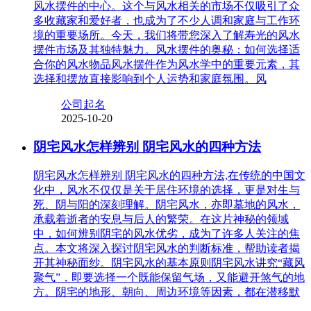
风水摆件的中心。这个与风水相关的市场不仅吸引了众
多收藏家和爱好者，也成为了不少人调和家庭与工作环
境的重要场所。今天，我们将带您深入了解寿光的风水
摆件市场及其独特魅力。风水摆件的奥秘：如何选择适
合你的风水物品风水摆件作为风水学中的重要元素，其
选择和摆放直接影响到个人运势和家庭氛围。风
公司起名
2025-10-20
阴宅风水怎样辨别 阴宅风水的四种方法
阴宅风水怎样辨别 阴宅风水的四种方法,在传统的中国文
化中，风水不仅仅是关于居住环境的选择，更是对生与
死、阴与阳的深刻理解。阴宅风水，亦即墓地的风水，
承载着逝者的安息与后人的繁荣。在这片神秘的领域
中，如何辨别阴宅的风水优劣，成为了许多人关注的焦
点。本文将深入探讨阴宅风水的判断标准，帮助读者揭
开其神秘面纱。阴宅风水的基本原则阴宅风水讲究“藏风
聚气”，即要选择一个既能保留气场，又能避开煞气的地
方。阴宅的地形、朝向、周边环境等因素，都在潜移默