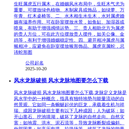
生旺属虎五行属木，在婚姻风水布局中，生旺木气尤为
重要。可摆放绿色植物、木制家具或饰品，如绿萝、万
年青、红木桌椅等。二、水木相生水生木，水对属虎婚
姻有滋养作用。可在卧室摆放水景，如鱼缸、加湿器或
喷泉，有助于增强感情运势。三、贵人相助北方为属虎
的贵人方位，可在此方位摆放贵人摆件，如关公像、金
鸡等，有利于增强婚姻稳定性。四、避开相冲属虎与属
猴相冲，应避免在卧室摆放猴形饰品。属虎克属蛇，忌
讳蛇形图
公司起名
2025-10-20
风水龙脉破损 风水龙脉地图要怎么下载
风水龙脉破损 风水龙脉地图要怎么下载,龙脉定义龙脉是
风水学中的一种概念，指具有独特地势与能量流动的自
然景观。它如同一条蜿蜒起伏的巨龙，承载着生机与祥
瑞。成因龙脉破损主要有以下几种成因：人为破坏：如
开山凿石、挖池填湖，破坏了龙脉的自然走向。自然灾
害：如地震、洪水、泥石流等，导致龙脉断裂或偏斜。
外部因素：如高压电塔、垃圾场等，破坏了龙脉的能量