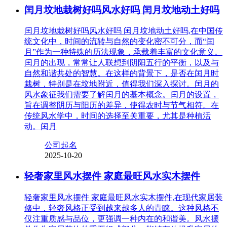
闰月坟地栽树好吗风水好吗 闰月坟地动土好吗
闰月坟地栽树好吗风水好吗 闰月坟地动土好吗,在中国传
统文化中，时间的流转与自然的变化密不可分，而“闰
月”作为一种特殊的历法现象，承载着丰富的文化意义。
闰月的出现，常常让人联想到阴阳五行的平衡，以及与
自然和谐共处的智慧。在这样的背景下，是否在闰月时
栽树，特别是在坟地附近，值得我们深入探讨。闰月的
风水象征我们需要了解闰月的基本概念。闰月的设置，
旨在调整阴历与阳历的差异，使得农时与节气相符。在
传统风水学中，时间的选择至关重要，尤其是种植活
动。闰月
公司起名
2025-10-20
轻奢家里风水摆件 家庭最旺风水实木摆件
轻奢家里风水摆件 家庭最旺风水实木摆件,在现代家居装
修中，轻奢风格正受到越来越多人的青睐。这种风格不
仅注重质感与品位，更强调一种内在的和谐美。风水摆