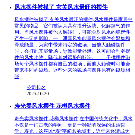
风水摆件被摸了 玄关风水最旺的摆件
风水摆件被摸了 玄关风水最旺的摆件,风水摆件是家居中
常见的物品，它们被认为具有提升运势、化解煞气的作
用。当风水摆件被他人触碰时，可能会对风水的稳定性
产生一定的影响。一、泄露风水能量风水摆件会聚集和
释放能量，为家中带来特定的磁场。当他人触碰摆件
时，会打乱其能量场，导致能量外泄。这可能会削弱摆
件的风水功效，降低其对运势的影响。二、干扰摆件磁
场每个风水摆件都有自己的磁场，而他人触碰时可能会
带来不同的磁场。这些外来的磁场与摆件原有的磁场相
碰
公司起名
2025-10-20
寿光卖风水摆件 花樽风水摆件
寿光卖风水摆件 花樽风水摆件,在中国传统文化中，风水
不仅是一门古老的学问，更是一种影响深远的生活哲
学。寿光，这座以“寿”字闻名的城市，近年来逐渐成为