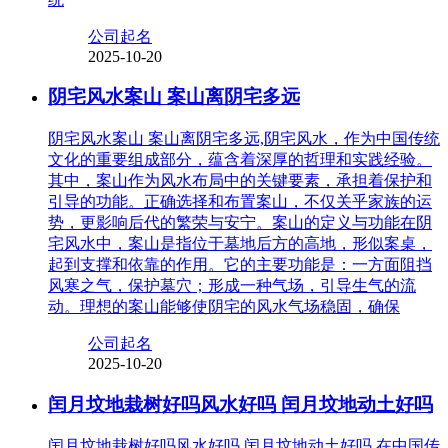
公司起名
2025-10-20
阴宅风水案山 案山离阴宅多远
阴宅风水案山 案山离阴宅多远,阴宅风水，作为中国传统
文化的重要组成部分，蕴含着深厚的哲理和实践经验。
其中，案山作为风水布局中的关键要素，承担着保护和
引导的功能。正确选择和布置案山，不仅关乎家族的运
势，更影响后代的繁荣与安宁。案山的定义与功能在阴
宅风水中，案山是指位于墓地后方的高地，形似案桌，
起到支撑和依靠的作用。它的主要功能是：一方面阻挡
风寒之气，保护墓穴；形成一种气场，引导生气的流
动。理想的案山能够使阴宅的风水气场稳固，确保
公司起名
2025-10-20
闰月坟地栽树好吗风水好吗 闰月坟地动土好吗
闰月坟地栽树好吗风水好吗 闰月坟地动土好吗,在中国传