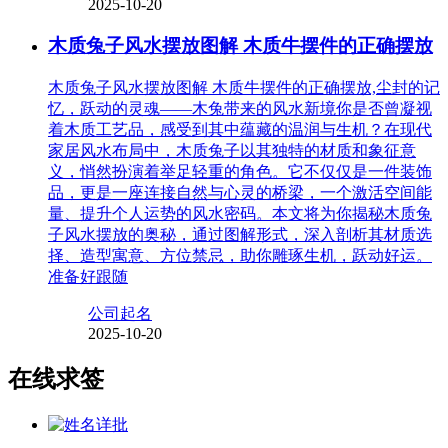
2025-10-20
木质兔子风水摆放图解 木质牛摆件的正确摆放
木质兔子风水摆放图解 木质牛摆件的正确摆放,尘封的记
忆，跃动的灵魂——木兔带来的风水新境你是否曾凝视
着木质工艺品，感受到其中蕴藏的温润与生机？在现代
家居风水布局中，木质兔子以其独特的材质和象征意
义，悄然扮演着举足轻重的角色。它不仅仅是一件装饰
品，更是一座连接自然与心灵的桥梁，一个激活空间能
量、提升个人运势的风水密码。本文将为你揭秘木质兔
子风水摆放的奥秘，通过图解形式，深入剖析其材质选
择、造型寓意、方位禁忌，助你雕琢生机，跃动好运。
准备好跟随
公司起名
2025-10-20
在线求签