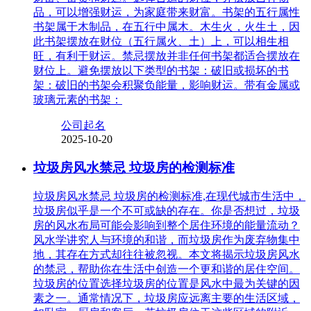
品，可以增强财运，为家庭带来财富。书架的五行属性
书架属于木制品，在五行中属木。木生火，火生土，因
此书架摆放在财位（五行属火、土）上，可以相生相
旺，有利于财运。禁忌摆放并非任何书架都适合摆放在
财位上。避免摆放以下类型的书架：破旧或损坏的书
架：破旧的书架会积聚负能量，影响财运。带有金属或
玻璃元素的书架：
公司起名
2025-10-20
垃圾房风水禁忌 垃圾房的检测标准
垃圾房风水禁忌 垃圾房的检测标准,在现代城市生活中，
垃圾房似乎是一个不可或缺的存在。你是否想过，垃圾
房的风水布局可能会影响到整个居住环境的能量流动？
风水学讲究人与环境的和谐，而垃圾房作为废弃物集中
地，其存在方式却往往被忽视。本文将揭示垃圾房风水
的禁忌，帮助你在生活中创造一个更和谐的居住空间。
垃圾房的位置选择垃圾房的位置是风水中最为关键的因
素之一。通常情况下，垃圾房应远离主要的生活区域，