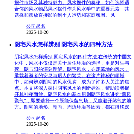
摆件市场及其独特魅力。风水摆件的奥秘：如何选择适
合你的风水物品风水摆件作为风水学中的重要元素，其
选择和摆放直接影响到个人运势和家庭氛围。风
公司起名
2025-10-20
阴宅风水怎样辨别 阴宅风水的四种方法
阴宅风水怎样辨别 阴宅风水的四种方法,在传统的中国文
化中，风水不仅仅是关于居住环境的选择，更是对生与
死、阴与阳的深刻理解。阴宅风水，亦即墓地的风水，
承载着逝者的安息与后人的繁荣。在这片神秘的领域
中，如何辨别阴宅的风水优劣，成为了许多人关注的焦
点。本文将深入探讨阴宅风水的判断标准，帮助读者揭
开其神秘面纱。阴宅风水的基本原则阴宅风水讲究“藏风
聚气”，即要选择一个既能保留气场，又能避开煞气的地
方。阴宅的地形、朝向、周边环境等因素，都在潜移默
公司起名
2025-10-20