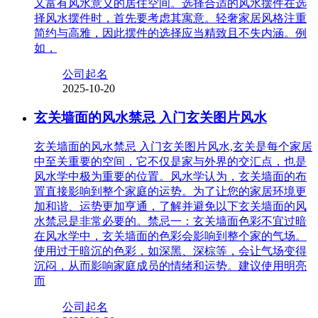
又富有风水意义的居住空间。选择合适的风水摆件在选
择风水摆件时，首先要考虑其寓意。轻奢家居风格注重
简约与高雅，因此摆件的选择应当精致且不失内涵。例
如，
公司起名
2025-10-20
玄关墙面的风水禁忌 入门玄关图片风水
玄关墙面的风水禁忌 入门玄关图片风水,玄关是每个家居
中至关重要的空间，它不仅是家与外界的交汇点，也是
风水学中极为重要的位置。风水学认为，玄关墙面的布
置直接影响到整个家庭的运势。为了让您的家居环境更
加和谐、运势更加亨通，了解并避免以下玄关墙面的风
水禁忌是非常必要的。禁忌一：玄关墙面色彩不宜过暗
在风水学中，玄关墙面的色彩会影响到整个家的气场。
使用过于暗沉的色彩，如深黑、深棕等，会让气场变得
沉闷，从而影响家庭成员的情绪和运势。建议使用明亮
而
公司起名