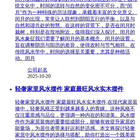
统文化中，时间的流转与自然的变化密不可分，而“闰
月”作为一种特殊的历法现象，承载着丰富的文化意义。
闰月的出现，常常让人联想到阴阳五行的平衡，以及与
自然和谐共处的智慧。在这样的背景下，是否在闰月时
栽树，特别是在坟地附近，值得我们深入探讨。闰月的
风水象征我们需要了解闰月的基本概念。闰月的设置，
旨在调整阴历与阳历的差异，使得农时与节气相符。在
传统风水学中，时间的选择至关重要，尤其是种植活
动。闰月
公司起名
2025-10-20
轻奢家里风水摆件 家庭最旺风水实木摆件
轻奢家里风水摆件 家庭最旺风水实木摆件,在现代家居装
修中，轻奢风格正受到越来越多人的青睐。这种风格不
仅注重质感与品位，更强调一种内在的和谐美。风水摆
件作为家居装饰的重要组成部分，能够有效提升家居的
能量场，为居住者带来好运和舒适感。本文将探讨轻奢
家居中风水摆件的选择与搭配，助你打造出一个既美观