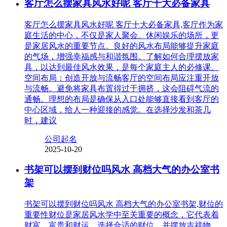
客厅怎么摆家具风水好呢 客厅十大必备家具
客厅怎么摆家具风水好呢 客厅十大必备家具,客厅作为家
庭生活的中心，不仅是家人聚会、休闲娱乐的场所，更
是家居风水的重要节点。良好的风水布局能够提升家庭
的气场，增强幸福感与和谐氛围。了解如何合理摆放家
具，以达到最佳风水效果，是每个家庭主人的必修课。
空间布局：创造开放与流畅客厅的空间布局应注重开放
与流畅。避免将家具布置得过于拥挤，这会阻碍气流的
通畅。理想的布局是确保从入口处能够直接看到客厅的
中心区域，给人一种迎接的感觉。在选择沙发和茶几
时，建议
公司起名
2025-10-20
书架可以摆到财位吗风水 高档大气的办公室书
架
书架可以摆到财位吗风水 高档大气的办公室书架,财位的
重要性财位是家居风水学中至关重要的概念，它代表着
财富、富贵和财运。选择合适的财位，并摆放吉祥物