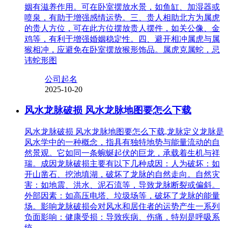
姻有滋养作用。可在卧室摆放水景，如鱼缸、加湿器或
喷泉，有助于增强感情运势。三、贵人相助北方为属虎
的贵人方位，可在此方位摆放贵人摆件，如关公像、金
鸡等，有利于增强婚姻稳定性。四、避开相冲属虎与属
猴相冲，应避免在卧室摆放猴形饰品。属虎克属蛇，忌
讳蛇形图
公司起名
2025-10-20
风水龙脉破损 风水龙脉地图要怎么下载
风水龙脉破损 风水龙脉地图要怎么下载,龙脉定义龙脉是
风水学中的一种概念，指具有独特地势与能量流动的自
然景观。它如同一条蜿蜒起伏的巨龙，承载着生机与祥
瑞。成因龙脉破损主要有以下几种成因：人为破坏：如
开山凿石、挖池填湖，破坏了龙脉的自然走向。自然灾
害：如地震、洪水、泥石流等，导致龙脉断裂或偏斜。
外部因素：如高压电塔、垃圾场等，破坏了龙脉的能量
场。影响龙脉破损会对风水和居住者的运势产生一系列
负面影响：健康受损：导致疾病、伤痛，特别是呼吸系
统