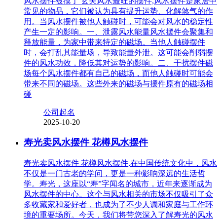
风水摆件被摸了 玄关风水最旺的摆件,风水摆件是家居中
常见的物品，它们被认为具有提升运势、化解煞气的作
用。当风水摆件被他人触碰时，可能会对风水的稳定性
产生一定的影响。一、泄露风水能量风水摆件会聚集和
释放能量，为家中带来特定的磁场。当他人触碰摆件
时，会打乱其能量场，导致能量外泄。这可能会削弱摆
件的风水功效，降低其对运势的影响。二、干扰摆件磁
场每个风水摆件都有自己的磁场，而他人触碰时可能会
带来不同的磁场。这些外来的磁场与摆件原有的磁场相
碰
公司起名
2025-10-20
寿光卖风水摆件 花樽风水摆件
寿光卖风水摆件 花樽风水摆件,在中国传统文化中，风水
不仅是一门古老的学问，更是一种影响深远的生活哲
学。寿光，这座以“寿”字闻名的城市，近年来逐渐成为
风水摆件的中心。这个与风水相关的市场不仅吸引了众
多收藏家和爱好者，也成为了不少人调和家庭与工作环
境的重要场所。今天，我们将带您深入了解寿光的风水