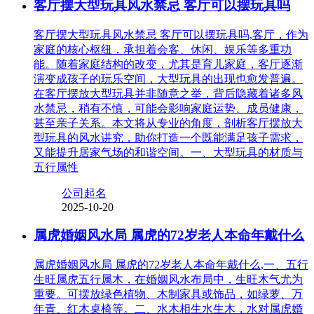
客厅摆大型玩具风水禁忌 客厅可以摆玩具吗
客厅摆大型玩具风水禁忌 客厅可以摆玩具吗,客厅，作为
家庭的核心枢纽，承担着会客、休闲、娱乐等多重功
能。随着家庭结构的改变，尤其是育儿家庭，客厅逐渐
演变成孩子的玩乐空间，大型玩具的出现也愈发普遍。
在客厅摆放大型玩具并非随意之举，背后隐藏着诸多风
水禁忌，稍有不慎，可能会影响家庭运势、成员健康，
甚至亲子关系。本文将从专业的角度，剖析客厅摆放大
型玩具的风水讲究，助你打造一个既能满足孩子需求，
又能提升居家气场的和谐空间。一、大型玩具的材质与
五行属性
公司起名
2025-10-20
属虎婚姻风水局 属虎的72岁老人本命年戴什么
属虎婚姻风水局 属虎的72岁老人本命年戴什么,一、五行
生旺属虎五行属木，在婚姻风水布局中，生旺木气尤为
重要。可摆放绿色植物、木制家具或饰品，如绿萝、万
年青、红木桌椅等。二、水木相生水生木，水对属虎婚