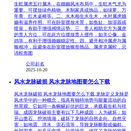
生旺属虎五行属木，在婚姻风水布局中，生旺木气尤为
重要。可摆放绿色植物、木制家具或饰品，如绿萝、万
年青、红木桌椅等。二、水木相生水生木，水对属虎婚
姻有滋养作用。可在卧室摆放水景，如鱼缸、加湿器或
喷泉，有助于增强感情运势。三、贵人相助北方为属虎
的贵人方位，可在此方位摆放贵人摆件，如关公像、金
鸡等，有利于增强婚姻稳定性。四、避开相冲属虎与属
猴相冲，应避免在卧室摆放猴形饰品。属虎克属蛇，忌
讳蛇形图
公司起名
2025-10-20
风水龙脉破损 风水龙脉地图要怎么下载
风水龙脉破损 风水龙脉地图要怎么下载,龙脉定义龙脉是
风水学中的一种概念，指具有独特地势与能量流动的自
然景观。它如同一条蜿蜒起伏的巨龙，承载着生机与祥
瑞。成因龙脉破损主要有以下几种成因：人为破坏：如
开山凿石、挖池填湖，破坏了龙脉的自然走向。自然灾
害：如地震、洪水、泥石流等，导致龙脉断裂或偏斜。
外部因素：如高压电塔、垃圾场等，破坏了龙脉的能量