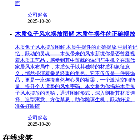
而
公司起名
2025-10-20
木质兔子风水摆放图解 木质牛摆件的正确摆放
木质兔子风水摆放图解 木质牛摆件的正确摆放,尘封的记
忆，跃动的灵魂——木兔带来的风水新境你是否曾凝视
着木质工艺品，感受到其中蕴藏的温润与生机？在现代
家居风水布局中，木质兔子以其独特的材质和象征意
义，悄然扮演着举足轻重的角色。它不仅仅是一件装饰
品，更是一座连接自然与心灵的桥梁，一个激活空间能
量、提升个人运势的风水密码。本文将为你揭秘木质兔
子风水摆放的奥秘，通过图解形式，深入剖析其材质选
择、造型寓意、方位禁忌，助你雕琢生机，跃动好运。
准备好跟随
公司起名
2025-10-20
在线求签