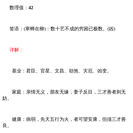
数理值：
42
签语：(寒蝉在柳)：数十艺不成的穷困已极数。(凶)
详解：
基业：君臣、官星、文昌、劫煞、灾厄、凶变。
家庭：亲情无义，朋友无缘，妻子反目，三才善者则无
妨。
健康：病弱，先天五行为火，者可望安康，但须三才善
良。