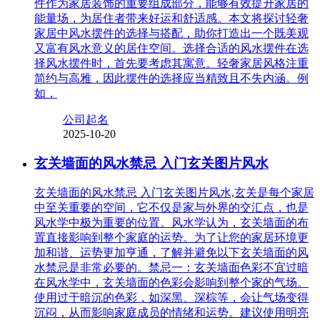
件作为家居装饰的重要组成部分，能够有效提升家居的
能量场，为居住者带来好运和舒适感。本文将探讨轻奢
家居中风水摆件的选择与搭配，助你打造出一个既美观
又富有风水意义的居住空间。选择合适的风水摆件在选
择风水摆件时，首先要考虑其寓意。轻奢家居风格注重
简约与高雅，因此摆件的选择应当精致且不失内涵。例
如，
公司起名
2025-10-20
玄关墙面的风水禁忌 入门玄关图片风水
玄关墙面的风水禁忌 入门玄关图片风水,玄关是每个家居
中至关重要的空间，它不仅是家与外界的交汇点，也是
风水学中极为重要的位置。风水学认为，玄关墙面的布
置直接影响到整个家庭的运势。为了让您的家居环境更
加和谐、运势更加亨通，了解并避免以下玄关墙面的风
水禁忌是非常必要的。禁忌一：玄关墙面色彩不宜过暗
在风水学中，玄关墙面的色彩会影响到整个家的气场。
使用过于暗沉的色彩，如深黑、深棕等，会让气场变得
沉闷，从而影响家庭成员的情绪和运势。建议使用明亮