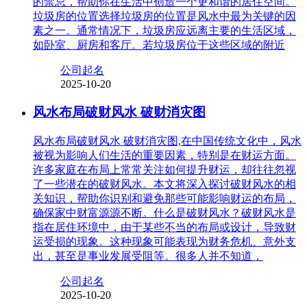
的禁忌，帮助你在生活中创造一个更和谐的居住空间。
垃圾房的位置选择垃圾房的位置是风水中最为关键的因
素之一。通常情况下，垃圾房应远离主要的生活区域，
如卧室、厨房和客厅。若垃圾房位于这些区域的附近
公司起名
2025-10-20
风水布局破财风水 破财消灾图
风水布局破财风水 破财消灾图,在中国传统文化中，风水
被视为影响人们生活的重要因素，特别是在财运方面。
许多家庭在布局上常常关注如何提升财运，却往往忽视
了一些潜在的破财风水。本文将深入探讨破财风水的相
关知识，帮助你识别和避免那些可能影响财运的布局，
确保家中财富源源不断。什么是破财风水？破财风水是
指在居住环境中，由于某些不当的布局或设计，导致财
运受损的现象。这种现象可能表现为财务危机、意外支
出，甚至是事业发展受阻等。很多人并不知道，
公司起名
2025-10-20