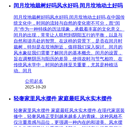
闰月坟地栽树好吗风水好吗 闰月坟地动土好吗
闰月坟地栽树好吗风水好吗 闰月坟地动土好吗,在中国传
统文化中，时间的流转与自然的变化密不可分，而“闰
月”作为一种特殊的历法现象，承载着丰富的文化意义。
闰月的出现，常常让人联想到阴阳五行的平衡，以及与
自然和谐共处的智慧。在这样的背景下，是否在闰月时
栽树，特别是在坟地附近，值得我们深入探讨。闰月的
风水象征我们需要了解闰月的基本概念。闰月的设置，
旨在调整阴历与阳历的差异，使得农时与节气相符。在
传统风水学中，时间的选择至关重要，尤其是种植活
动。闰月
公司起名
2025-10-20
轻奢家里风水摆件 家庭最旺风水实木摆件
轻奢家里风水摆件 家庭最旺风水实木摆件,在现代家居装
修中，轻奢风格正受到越来越多人的青睐。这种风格不
仅注重质感与品位，更强调一种内在的和谐美。风水摆