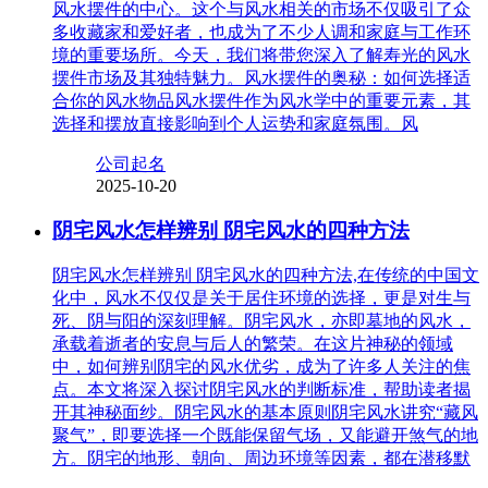
风水摆件的中心。这个与风水相关的市场不仅吸引了众
多收藏家和爱好者，也成为了不少人调和家庭与工作环
境的重要场所。今天，我们将带您深入了解寿光的风水
摆件市场及其独特魅力。风水摆件的奥秘：如何选择适
合你的风水物品风水摆件作为风水学中的重要元素，其
选择和摆放直接影响到个人运势和家庭氛围。风
公司起名
2025-10-20
阴宅风水怎样辨别 阴宅风水的四种方法
阴宅风水怎样辨别 阴宅风水的四种方法,在传统的中国文
化中，风水不仅仅是关于居住环境的选择，更是对生与
死、阴与阳的深刻理解。阴宅风水，亦即墓地的风水，
承载着逝者的安息与后人的繁荣。在这片神秘的领域
中，如何辨别阴宅的风水优劣，成为了许多人关注的焦
点。本文将深入探讨阴宅风水的判断标准，帮助读者揭
开其神秘面纱。阴宅风水的基本原则阴宅风水讲究“藏风
聚气”，即要选择一个既能保留气场，又能避开煞气的地
方。阴宅的地形、朝向、周边环境等因素，都在潜移默