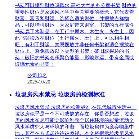
书架可以摆到财位吗风水 高档大气的办公室书架,财位的
重要性财位是家居风水学中至关重要的概念，它代表着
财富、富贵和财运。选择合适的财位，并摆放吉祥物
品，可以增强财运，为家庭带来财富。书架的五行属性
书架属于木制品，在五行中属木。木生火，火生土，因
此书架摆放在财位（五行属火、土）上，可以相生相
旺，有利于财运。禁忌摆放并非任何书架都适合摆放在
财位上。避免摆放以下类型的书架：破旧或损坏的书
架：破旧的书架会积聚负能量，影响财运。带有金属或
玻璃元素的书架：
公司起名
2025-10-20
垃圾房风水禁忌 垃圾房的检测标准
垃圾房风水禁忌 垃圾房的检测标准,在现代城市生活中，
垃圾房似乎是一个不可或缺的存在。你是否想过，垃圾
房的风水布局可能会影响到整个居住环境的能量流动？
风水学讲究人与环境的和谐，而垃圾房作为废弃物集中
地，其存在方式却往往被忽视。本文将揭示垃圾房风水