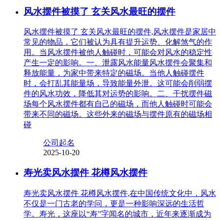
风水摆件被摸了 玄关风水最旺的摆件
风水摆件被摸了 玄关风水最旺的摆件,风水摆件是家居中
常见的物品，它们被认为具有提升运势、化解煞气的作
用。当风水摆件被他人触碰时，可能会对风水的稳定性
产生一定的影响。一、泄露风水能量风水摆件会聚集和
释放能量，为家中带来特定的磁场。当他人触碰摆件
时，会打乱其能量场，导致能量外泄。这可能会削弱摆
件的风水功效，降低其对运势的影响。二、干扰摆件磁
场每个风水摆件都有自己的磁场，而他人触碰时可能会
带来不同的磁场。这些外来的磁场与摆件原有的磁场相
碰
公司起名
2025-10-20
寿光卖风水摆件 花樽风水摆件
寿光卖风水摆件 花樽风水摆件,在中国传统文化中，风水
不仅是一门古老的学问，更是一种影响深远的生活哲
学。寿光，这座以“寿”字闻名的城市，近年来逐渐成为