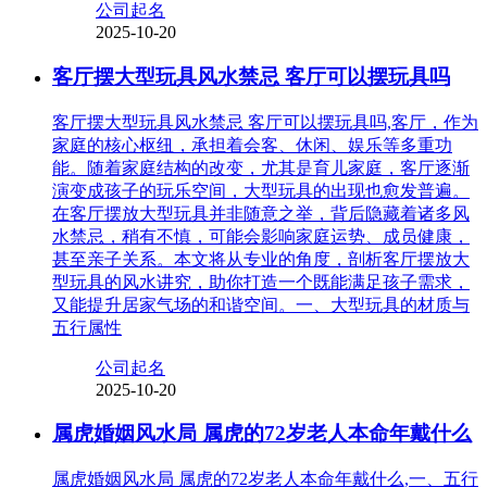
公司起名
2025-10-20
客厅摆大型玩具风水禁忌 客厅可以摆玩具吗
客厅摆大型玩具风水禁忌 客厅可以摆玩具吗,客厅，作为
家庭的核心枢纽，承担着会客、休闲、娱乐等多重功
能。随着家庭结构的改变，尤其是育儿家庭，客厅逐渐
演变成孩子的玩乐空间，大型玩具的出现也愈发普遍。
在客厅摆放大型玩具并非随意之举，背后隐藏着诸多风
水禁忌，稍有不慎，可能会影响家庭运势、成员健康，
甚至亲子关系。本文将从专业的角度，剖析客厅摆放大
型玩具的风水讲究，助你打造一个既能满足孩子需求，
又能提升居家气场的和谐空间。一、大型玩具的材质与
五行属性
公司起名
2025-10-20
属虎婚姻风水局 属虎的72岁老人本命年戴什么
属虎婚姻风水局 属虎的72岁老人本命年戴什么,一、五行