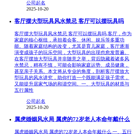
公司起名
2025-10-20
客厅摆大型玩具风水禁忌 客厅可以摆玩具吗
客厅摆大型玩具风水禁忌 客厅可以摆玩具吗,客厅，作为
家庭的核心枢纽，承担着会客、休闲、娱乐等多重功
能。随着家庭结构的改变，尤其是育儿家庭，客厅逐渐
演变成孩子的玩乐空间，大型玩具的出现也愈发普遍。
在客厅摆放大型玩具并非随意之举，背后隐藏着诸多风
水禁忌，稍有不慎，可能会影响家庭运势、成员健康，
甚至亲子关系。本文将从专业的角度，剖析客厅摆放大
型玩具的风水讲究，助你打造一个既能满足孩子需求，
又能提升居家气场的和谐空间。一、大型玩具的材质与
五行属性
公司起名
2025-10-20
属虎婚姻风水局 属虎的72岁老人本命年戴什么
属虎婚姻风水局 属虎的72岁老人本命年戴什么,一、五行