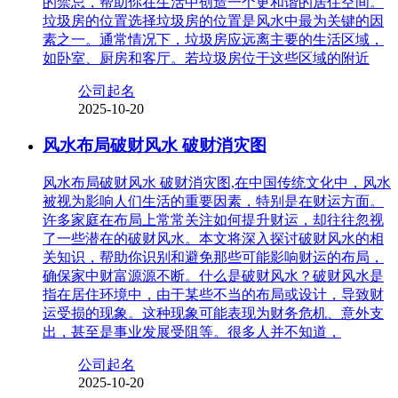
的禁忌，帮助你在生活中创造一个更和谐的居住空间。
垃圾房的位置选择垃圾房的位置是风水中最为关键的因
素之一。通常情况下，垃圾房应远离主要的生活区域，
如卧室、厨房和客厅。若垃圾房位于这些区域的附近
公司起名
2025-10-20
风水布局破财风水 破财消灾图
风水布局破财风水 破财消灾图,在中国传统文化中，风水
被视为影响人们生活的重要因素，特别是在财运方面。
许多家庭在布局上常常关注如何提升财运，却往往忽视
了一些潜在的破财风水。本文将深入探讨破财风水的相
关知识，帮助你识别和避免那些可能影响财运的布局，
确保家中财富源源不断。什么是破财风水？破财风水是
指在居住环境中，由于某些不当的布局或设计，导致财
运受损的现象。这种现象可能表现为财务危机、意外支
出，甚至是事业发展受阻等。很多人并不知道，
公司起名
2025-10-20