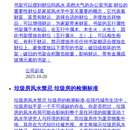
书架可以摆到财位吗风水 高档大气的办公室书架,财位的
重要性财位是家居风水学中至关重要的概念，它代表着
财富、富贵和财运。选择合适的财位，并摆放吉祥物
品，可以增强财运，为家庭带来财富。书架的五行属性
书架属于木制品，在五行中属木。木生火，火生土，因
此书架摆放在财位（五行属火、土）上，可以相生相
旺，有利于财运。禁忌摆放并非任何书架都适合摆放在
财位上。避免摆放以下类型的书架：破旧或损坏的书
架：破旧的书架会积聚负能量，影响财运。带有金属或
玻璃元素的书架：
公司起名
2025-10-20
垃圾房风水禁忌 垃圾房的检测标准
垃圾房风水禁忌 垃圾房的检测标准,在现代城市生活中，
垃圾房似乎是一个不可或缺的存在。你是否想过，垃圾
房的风水布局可能会影响到整个居住环境的能量流动？
风水学讲究人与环境的和谐，而垃圾房作为废弃物集中
地，其存在方式却往往被忽视。本文将揭示垃圾房风水