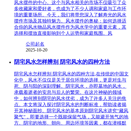
风水摆件的中心。这个与风水相关的市场不仅吸引了众
多收藏家和爱好者，也成为了不少人调和家庭与工作环
境的重要场所。今天，我们将带您深入了解寿光的风水
摆件市场及其独特魅力。风水摆件的奥秘：如何选择适
合你的风水物品风水摆件作为风水学中的重要元素，其
选择和摆放直接影响到个人运势和家庭氛围。风
公司起名
2025-10-20
阴宅风水怎样辨别 阴宅风水的四种方法
阴宅风水怎样辨别 阴宅风水的四种方法,在传统的中国文
化中，风水不仅仅是关于居住环境的选择，更是对生与
死、阴与阳的深刻理解。阴宅风水，亦即墓地的风水，
承载着逝者的安息与后人的繁荣。在这片神秘的领域
中，如何辨别阴宅的风水优劣，成为了许多人关注的焦
点。本文将深入探讨阴宅风水的判断标准，帮助读者揭
开其神秘面纱。阴宅风水的基本原则阴宅风水讲究“藏风
聚气”，即要选择一个既能保留气场，又能避开煞气的地
方。阴宅的地形、朝向、周边环境等因素，都在潜移默