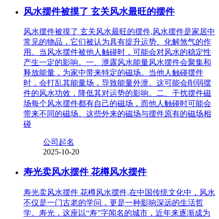
风水摆件被摸了 玄关风水最旺的摆件
风水摆件被摸了 玄关风水最旺的摆件,风水摆件是家居中
常见的物品，它们被认为具有提升运势、化解煞气的作
用。当风水摆件被他人触碰时，可能会对风水的稳定性
产生一定的影响。一、泄露风水能量风水摆件会聚集和
释放能量，为家中带来特定的磁场。当他人触碰摆件
时，会打乱其能量场，导致能量外泄。这可能会削弱摆
件的风水功效，降低其对运势的影响。二、干扰摆件磁
场每个风水摆件都有自己的磁场，而他人触碰时可能会
带来不同的磁场。这些外来的磁场与摆件原有的磁场相
碰
公司起名
2025-10-20
寿光卖风水摆件 花樽风水摆件
寿光卖风水摆件 花樽风水摆件,在中国传统文化中，风水
不仅是一门古老的学问，更是一种影响深远的生活哲
学。寿光，这座以“寿”字闻名的城市，近年来逐渐成为