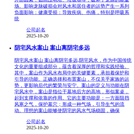
场。影响龙脉破损会对风水和居住者的运势产生一系列
负面影响：健康受损：导致疾病、伤痛，特别是呼吸系
统
公司起名
2025-10-20
阴宅风水案山 案山离阴宅多远
阴宅风水案山 案山离阴宅多远,阴宅风水，作为中国传统
文化的重要组成部分，蕴含着深厚的哲理和实践经验。
其中，案山作为风水布局中的关键要素，承担着保护和
引导的功能。正确选择和布置案山，不仅关乎家族的运
势，更影响后代的繁荣与安宁。案山的定义与功能在阴
宅风水中，案山是指位于墓地后方的高地，形似案桌，
起到支撑和依靠的作用。它的主要功能是：一方面阻挡
风寒之气，保护墓穴；形成一种气场，引导生气的流
动。理想的案山能够使阴宅的风水气场稳固，确保
公司起名
2025-10-20