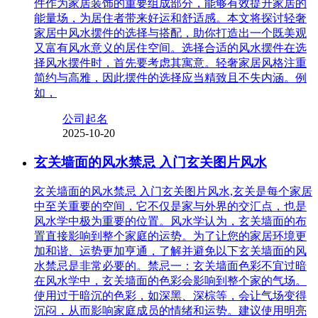
件作为家居装饰的重要组成部分，能够有效提升家居的
能量场，为居住者带来好运和舒适感。本文将探讨轻奢
家居中风水摆件的选择与搭配，助你打造出一个既美观
又富有风水意义的居住空间。选择合适的风水摆件在选
择风水摆件时，首先要考虑其寓意。轻奢家居风格注重
简约与高雅，因此摆件的选择应当精致且不失内涵。例
如，
公司起名
2025-10-20
玄关墙面的风水禁忌 入门玄关图片风水
玄关墙面的风水禁忌 入门玄关图片风水,玄关是每个家居
中至关重要的空间，它不仅是家与外界的交汇点，也是
风水学中极为重要的位置。风水学认为，玄关墙面的布
置直接影响到整个家庭的运势。为了让您的家居环境更
加和谐、运势更加亨通，了解并避免以下玄关墙面的风
水禁忌是非常必要的。禁忌一：玄关墙面色彩不宜过暗
在风水学中，玄关墙面的色彩会影响到整个家的气场。
使用过于暗沉的色彩，如深黑、深棕等，会让气场变得
沉闷，从而影响家庭成员的情绪和运势。建议使用明亮