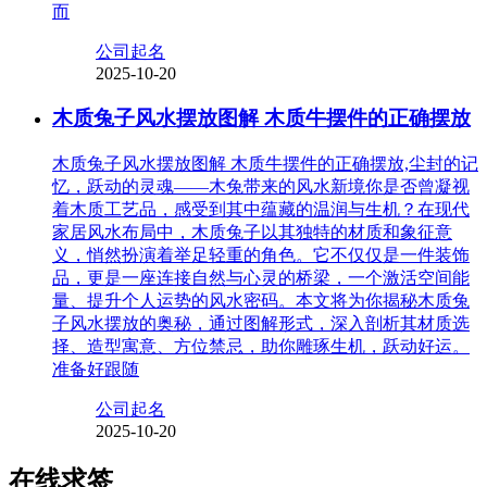
而
公司起名
2025-10-20
木质兔子风水摆放图解 木质牛摆件的正确摆放
木质兔子风水摆放图解 木质牛摆件的正确摆放,尘封的记
忆，跃动的灵魂——木兔带来的风水新境你是否曾凝视
着木质工艺品，感受到其中蕴藏的温润与生机？在现代
家居风水布局中，木质兔子以其独特的材质和象征意
义，悄然扮演着举足轻重的角色。它不仅仅是一件装饰
品，更是一座连接自然与心灵的桥梁，一个激活空间能
量、提升个人运势的风水密码。本文将为你揭秘木质兔
子风水摆放的奥秘，通过图解形式，深入剖析其材质选
择、造型寓意、方位禁忌，助你雕琢生机，跃动好运。
准备好跟随
公司起名
2025-10-20
在线求签