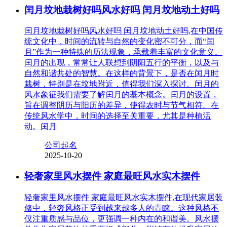
闰月坟地栽树好吗风水好吗 闰月坟地动土好吗
闰月坟地栽树好吗风水好吗 闰月坟地动土好吗,在中国传
统文化中，时间的流转与自然的变化密不可分，而“闰
月”作为一种特殊的历法现象，承载着丰富的文化意义。
闰月的出现，常常让人联想到阴阳五行的平衡，以及与
自然和谐共处的智慧。在这样的背景下，是否在闰月时
栽树，特别是在坟地附近，值得我们深入探讨。闰月的
风水象征我们需要了解闰月的基本概念。闰月的设置，
旨在调整阴历与阳历的差异，使得农时与节气相符。在
传统风水学中，时间的选择至关重要，尤其是种植活
动。闰月
公司起名
2025-10-20
轻奢家里风水摆件 家庭最旺风水实木摆件
轻奢家里风水摆件 家庭最旺风水实木摆件,在现代家居装
修中，轻奢风格正受到越来越多人的青睐。这种风格不
仅注重质感与品位，更强调一种内在的和谐美。风水摆