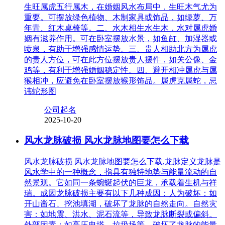
生旺属虎五行属木，在婚姻风水布局中，生旺木气尤为
重要。可摆放绿色植物、木制家具或饰品，如绿萝、万
年青、红木桌椅等。二、水木相生水生木，水对属虎婚
姻有滋养作用。可在卧室摆放水景，如鱼缸、加湿器或
喷泉，有助于增强感情运势。三、贵人相助北方为属虎
的贵人方位，可在此方位摆放贵人摆件，如关公像、金
鸡等，有利于增强婚姻稳定性。四、避开相冲属虎与属
猴相冲，应避免在卧室摆放猴形饰品。属虎克属蛇，忌
讳蛇形图
公司起名
2025-10-20
风水龙脉破损 风水龙脉地图要怎么下载
风水龙脉破损 风水龙脉地图要怎么下载,龙脉定义龙脉是
风水学中的一种概念，指具有独特地势与能量流动的自
然景观。它如同一条蜿蜒起伏的巨龙，承载着生机与祥
瑞。成因龙脉破损主要有以下几种成因：人为破坏：如
开山凿石、挖池填湖，破坏了龙脉的自然走向。自然灾
害：如地震、洪水、泥石流等，导致龙脉断裂或偏斜。
外部因素：如高压电塔、垃圾场等，破坏了龙脉的能量