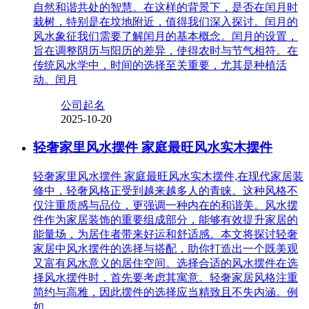
自然和谐共处的智慧。在这样的背景下，是否在闰月时
栽树，特别是在坟地附近，值得我们深入探讨。闰月的
风水象征我们需要了解闰月的基本概念。闰月的设置，
旨在调整阴历与阳历的差异，使得农时与节气相符。在
传统风水学中，时间的选择至关重要，尤其是种植活
动。闰月
公司起名
2025-10-20
轻奢家里风水摆件 家庭最旺风水实木摆件
轻奢家里风水摆件 家庭最旺风水实木摆件,在现代家居装
修中，轻奢风格正受到越来越多人的青睐。这种风格不
仅注重质感与品位，更强调一种内在的和谐美。风水摆
件作为家居装饰的重要组成部分，能够有效提升家居的
能量场，为居住者带来好运和舒适感。本文将探讨轻奢
家居中风水摆件的选择与搭配，助你打造出一个既美观
又富有风水意义的居住空间。选择合适的风水摆件在选
择风水摆件时，首先要考虑其寓意。轻奢家居风格注重
简约与高雅，因此摆件的选择应当精致且不失内涵。例
如，