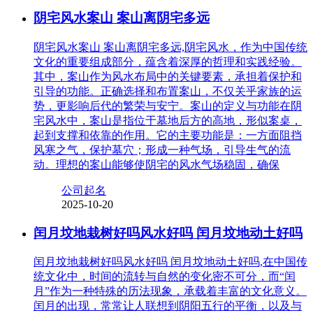
阴宅风水案山 案山离阴宅多远
阴宅风水案山 案山离阴宅多远,阴宅风水，作为中国传统
文化的重要组成部分，蕴含着深厚的哲理和实践经验。
其中，案山作为风水布局中的关键要素，承担着保护和
引导的功能。正确选择和布置案山，不仅关乎家族的运
势，更影响后代的繁荣与安宁。案山的定义与功能在阴
宅风水中，案山是指位于墓地后方的高地，形似案桌，
起到支撑和依靠的作用。它的主要功能是：一方面阻挡
风寒之气，保护墓穴；形成一种气场，引导生气的流
动。理想的案山能够使阴宅的风水气场稳固，确保
公司起名
2025-10-20
闰月坟地栽树好吗风水好吗 闰月坟地动土好吗
闰月坟地栽树好吗风水好吗 闰月坟地动土好吗,在中国传
统文化中，时间的流转与自然的变化密不可分，而“闰
月”作为一种特殊的历法现象，承载着丰富的文化意义。
闰月的出现，常常让人联想到阴阳五行的平衡，以及与