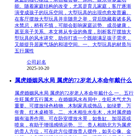
能。随着家庭结构的改变，尤其是育儿家庭，客厅逐渐
演变成孩子的玩乐空间，大型玩具的出现也愈发普遍。
在客厅摆放大型玩具并非随意之举，背后隐藏着诸多风
水禁忌，稍有不慎，可能会影响家庭运势、成员健康，
甚至亲子关系。本文将从专业的角度，剖析客厅摆放大
型玩具的风水讲究，助你打造一个既能满足孩子需求，
又能提升居家气场的和谐空间。一、大型玩具的材质与
五行属性
公司起名
2025-10-20
属虎婚姻风水局 属虎的72岁老人本命年戴什么
属虎婚姻风水局 属虎的72岁老人本命年戴什么,一、五行
生旺属虎五行属木，在婚姻风水布局中，生旺木气尤为
重要。可摆放绿色植物、木制家具或饰品，如绿萝、万
年青、红木桌椅等。二、水木相生水生木，水对属虎婚
姻有滋养作用。可在卧室摆放水景，如鱼缸、加湿器或
喷泉，有助于增强感情运势。三、贵人相助北方为属虎
的贵人方位，可在此方位摆放贵人摆件，如关公像、金