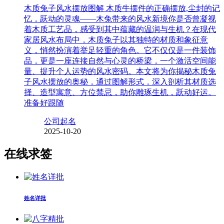
木质兔子风水摆放图解 木质牛摆件的正确摆放,尘封的记
忆，跃动的灵魂——木兔带来的风水新境你是否曾凝视
着木质工艺品，感受到其中蕴藏的温润与生机？在现代
家居风水布局中，木质兔子以其独特的材质和象征意
义，悄然扮演着举足轻重的角色。它不仅仅是一件装饰
品，更是一座连接自然与心灵的桥梁，一个激活空间能
量、提升个人运势的风水密码。本文将为你揭秘木质兔
子风水摆放的奥秘，通过图解形式，深入剖析其材质选
择、造型寓意、方位禁忌，助你雕琢生机，跃动好运。
准备好跟随
公司起名
2025-10-20
在线求签
姓名详批