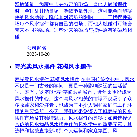
释放能量，为家中带来特定的磁场。当他人触碰摆件
时，会打乱其能量场，导致能量外泄。这可能会削弱摆
件的风水功效，降低其对运势的影响。二、干扰摆件磁
场每个风水摆件都有自己的磁场，而他人触碰时可能会
带来不同的磁场。这些外来的磁场与摆件原有的磁场相
碰
公司起名
2025-10-20
寿光卖风水摆件 花樽风水摆件
寿光卖风水摆件 花樽风水摆件,在中国传统文化中，风水
不仅是一门古老的学问，更是一种影响深远的生活哲
学。寿光，这座以“寿”字闻名的城市，近年来逐渐成为
风水摆件的中心。这个与风水相关的市场不仅吸引了众
多收藏家和爱好者，也成为了不少人调和家庭与工作环
境的重要场所。今天，我们将带您深入了解寿光的风水
摆件市场及其独特魅力。风水摆件的奥秘：如何选择适
合你的风水物品风水摆件作为风水学中的重要元素，其
选择和摆放直接影响到个人运势和家庭氛围。风