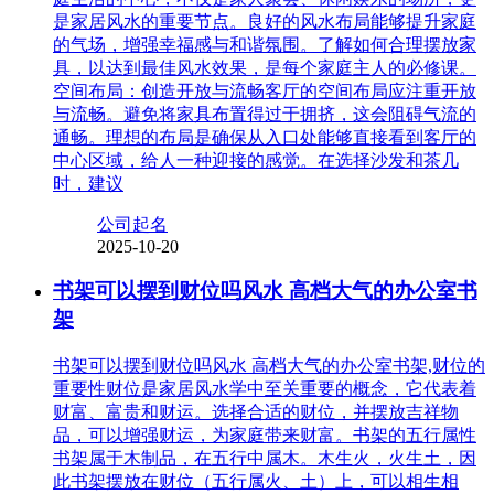
是家居风水的重要节点。良好的风水布局能够提升家庭
的气场，增强幸福感与和谐氛围。了解如何合理摆放家
具，以达到最佳风水效果，是每个家庭主人的必修课。
空间布局：创造开放与流畅客厅的空间布局应注重开放
与流畅。避免将家具布置得过于拥挤，这会阻碍气流的
通畅。理想的布局是确保从入口处能够直接看到客厅的
中心区域，给人一种迎接的感觉。在选择沙发和茶几
时，建议
公司起名
2025-10-20
书架可以摆到财位吗风水 高档大气的办公室书
架
书架可以摆到财位吗风水 高档大气的办公室书架,财位的
重要性财位是家居风水学中至关重要的概念，它代表着
财富、富贵和财运。选择合适的财位，并摆放吉祥物
品，可以增强财运，为家庭带来财富。书架的五行属性
书架属于木制品，在五行中属木。木生火，火生土，因
此书架摆放在财位（五行属火、土）上，可以相生相