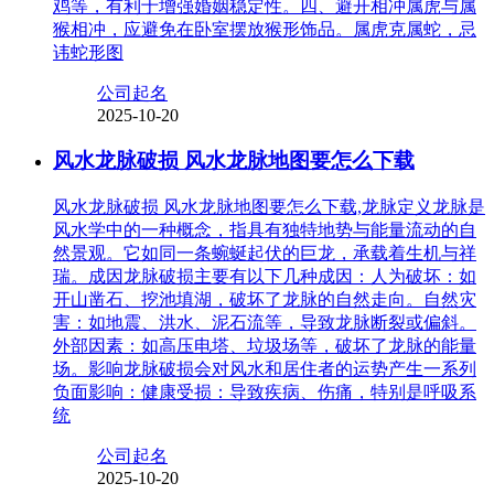
鸡等，有利于增强婚姻稳定性。四、避开相冲属虎与属
猴相冲，应避免在卧室摆放猴形饰品。属虎克属蛇，忌
讳蛇形图
公司起名
2025-10-20
风水龙脉破损 风水龙脉地图要怎么下载
风水龙脉破损 风水龙脉地图要怎么下载,龙脉定义龙脉是
风水学中的一种概念，指具有独特地势与能量流动的自
然景观。它如同一条蜿蜒起伏的巨龙，承载着生机与祥
瑞。成因龙脉破损主要有以下几种成因：人为破坏：如
开山凿石、挖池填湖，破坏了龙脉的自然走向。自然灾
害：如地震、洪水、泥石流等，导致龙脉断裂或偏斜。
外部因素：如高压电塔、垃圾场等，破坏了龙脉的能量
场。影响龙脉破损会对风水和居住者的运势产生一系列
负面影响：健康受损：导致疾病、伤痛，特别是呼吸系
统
公司起名
2025-10-20