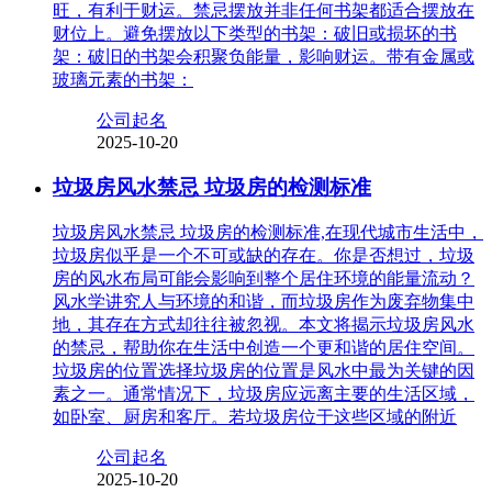
旺，有利于财运。禁忌摆放并非任何书架都适合摆放在
财位上。避免摆放以下类型的书架：破旧或损坏的书
架：破旧的书架会积聚负能量，影响财运。带有金属或
玻璃元素的书架：
公司起名
2025-10-20
垃圾房风水禁忌 垃圾房的检测标准
垃圾房风水禁忌 垃圾房的检测标准,在现代城市生活中，
垃圾房似乎是一个不可或缺的存在。你是否想过，垃圾
房的风水布局可能会影响到整个居住环境的能量流动？
风水学讲究人与环境的和谐，而垃圾房作为废弃物集中
地，其存在方式却往往被忽视。本文将揭示垃圾房风水
的禁忌，帮助你在生活中创造一个更和谐的居住空间。
垃圾房的位置选择垃圾房的位置是风水中最为关键的因
素之一。通常情况下，垃圾房应远离主要的生活区域，
如卧室、厨房和客厅。若垃圾房位于这些区域的附近
公司起名
2025-10-20