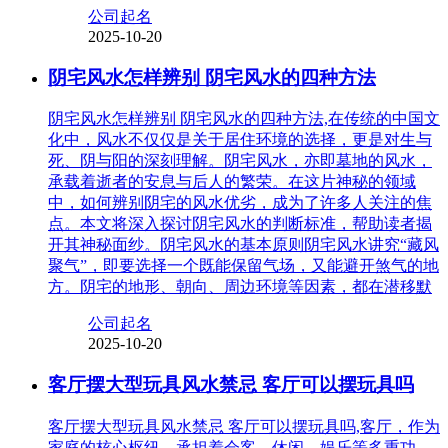
公司起名
2025-10-20
阴宅风水怎样辨别 阴宅风水的四种方法
阴宅风水怎样辨别 阴宅风水的四种方法,在传统的中国文
化中，风水不仅仅是关于居住环境的选择，更是对生与
死、阴与阳的深刻理解。阴宅风水，亦即墓地的风水，
承载着逝者的安息与后人的繁荣。在这片神秘的领域
中，如何辨别阴宅的风水优劣，成为了许多人关注的焦
点。本文将深入探讨阴宅风水的判断标准，帮助读者揭
开其神秘面纱。阴宅风水的基本原则阴宅风水讲究“藏风
聚气”，即要选择一个既能保留气场，又能避开煞气的地
方。阴宅的地形、朝向、周边环境等因素，都在潜移默
公司起名
2025-10-20
客厅摆大型玩具风水禁忌 客厅可以摆玩具吗
客厅摆大型玩具风水禁忌 客厅可以摆玩具吗,客厅，作为
家庭的核心枢纽，承担着会客、休闲、娱乐等多重功