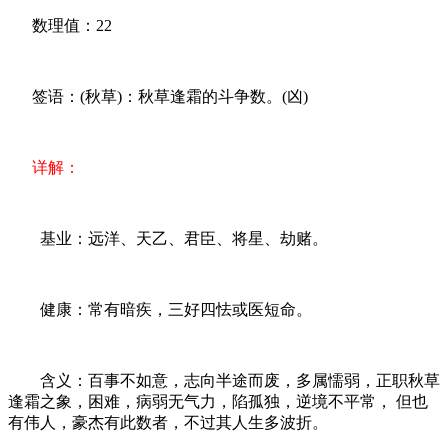
数理值：22
签语：(秋草)：秋草逢霜的斗争数。(凶)
详解：
基业：远洋、天乙、君臣、将星、劫赌。
健康：常有暗疾，三好四怯或医短命。
含义：百事不如意，志向半途而废，多属懦弱，正职秋草
逢霜之象，困难，病弱无气力，陷孤独，逆境不平常， 但也
有伟人，豪杰有此数者，不过其人生多波折。