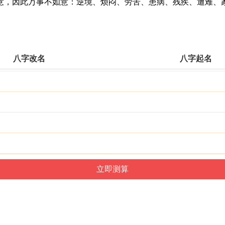
，因此万事不如意：逆境、烦闷、劳苦、患病、残疾、遭难、家
八字改名
八字起名