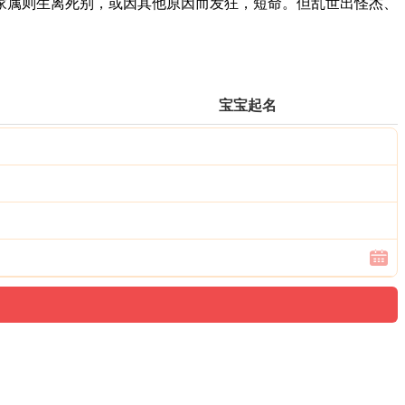
属则生离死别，或因其他原因而发狂，短命。但乱世出怪杰、
宝宝起名