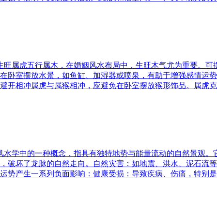
五行生旺属虎五行属木，在婚姻风水布局中，生旺木气尤为重要。
在卧室摆放水景，如鱼缸、加湿器或喷泉，有助于增强感情运势
避开相冲属虎与属猴相冲，应避免在卧室摆放猴形饰品。属虎克
是风水学中的一种概念，指具有独特地势与能量流动的自然景观
，破坏了龙脉的自然走向。自然灾害：如地震、洪水、泥石流等
运势产生一系列负面影响：健康受损：导致疾病、伤痛，特别是