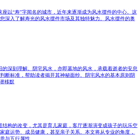
这座以“寿”字闻名的城市，近年来逐渐成为风水摆件的中心。这
您深入了解寿光的风水摆件市场及其独特魅力。风水摆件的奥
与阳的深刻理解。阴宅风水，亦即墓地的风水，承载着逝者的安息
判断标准，帮助读者揭开其神秘面纱。阴宅风水的基本原则阴
潜移默
家庭结构的改变，尤其是育儿家庭，客厅逐渐演变成孩子的玩乐空
家庭运势、成员健康，甚至亲子关系。本文将从专业的角度，
质与五行属性