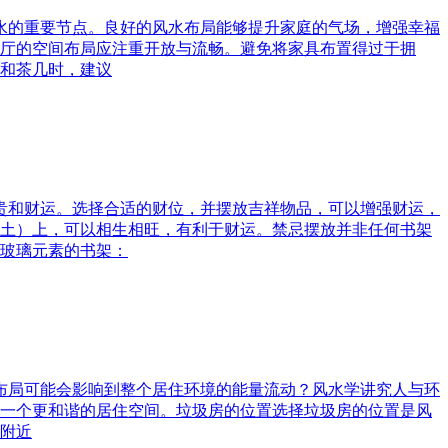
风水的重要节点。良好的风水布局能够提升家庭的气场，增强幸福
厅的空间布局应注重开放与流畅。避免将家具布置得过于拥
和茶几时，建议
富贵和财运。选择合适的财位，并摆放吉祥物品，可以增强财运，
土）上，可以相生相旺，有利于财运。禁忌摆放并非任何书架
玻璃元素的书架：
水布局可能会影响到整个居住环境的能量流动？风水学讲究人与环
一个更和谐的居住空间。垃圾房的位置选择垃圾房的位置是风
附近