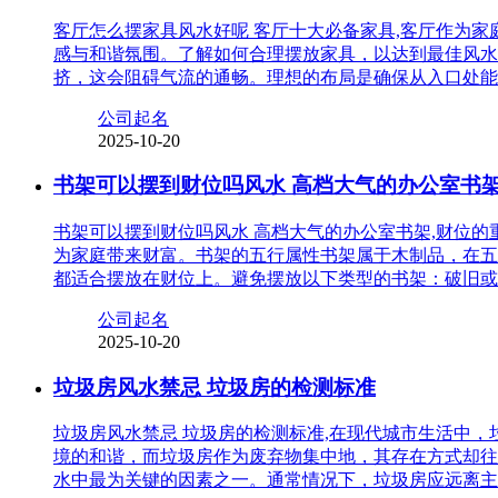
客厅怎么摆家具风水好呢 客厅十大必备家具,客厅作为
感与和谐氛围。了解如何合理摆放家具，以达到最佳风水
挤，这会阻碍气流的通畅。理想的布局是确保从入口处能
公司起名
2025-10-20
书架可以摆到财位吗风水 高档大气的办公室书
书架可以摆到财位吗风水 高档大气的办公室书架,财位
为家庭带来财富。书架的五行属性书架属于木制品，在五
都适合摆放在财位上。避免摆放以下类型的书架：破旧或
公司起名
2025-10-20
垃圾房风水禁忌 垃圾房的检测标准
垃圾房风水禁忌 垃圾房的检测标准,在现代城市生活中
境的和谐，而垃圾房作为废弃物集中地，其存在方式却往
水中最为关键的因素之一。通常情况下，垃圾房应远离主