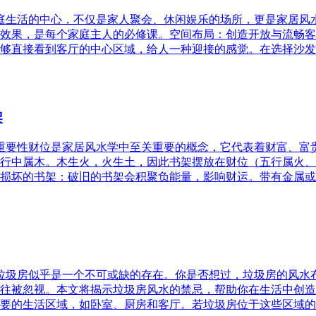
家庭生活的中心，不仅是家人聚会、休闲娱乐的场所，更是家居
效果，是每个家庭主人的必修课。空间布局：创造开放与流畅客
够直接看到客厅的中心区域，给人一种迎接的感觉。在选择沙发
架
的重要性财位是家居风水学中至关重要的概念，它代表着财富、
行中属木。木生火，火生土，因此书架摆放在财位（五行属火、
损坏的书架：破旧的书架会积聚负能量，影响财运。带有金属或
，垃圾房似乎是一个不可或缺的存在。你是否想过，垃圾房的风
往被忽视。本文将揭示垃圾房风水的禁忌，帮助你在生活中创造
要的生活区域，如卧室、厨房和客厅。若垃圾房位于这些区域的