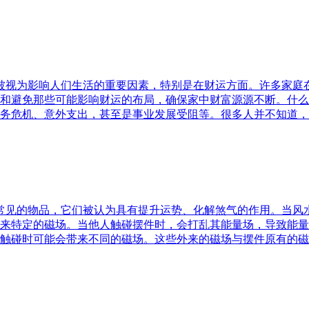
水被视为影响人们生活的重要因素，特别是在财运方面。许多家
和避免那些可能影响财运的布局，确保家中财富源源不断。什么
务危机、意外支出，甚至是事业发展受阻等。很多人并不知道，
中常见的物品，它们被认为具有提升运势、化解煞气的作用。当
来特定的磁场。当他人触碰摆件时，会打乱其能量场，导致能量
触碰时可能会带来不同的磁场。这些外来的磁场与摆件原有的磁