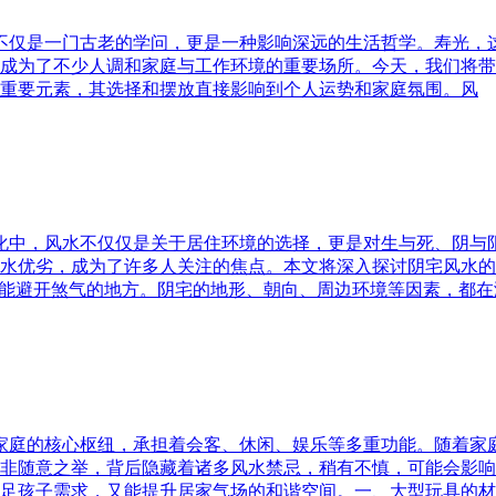
水不仅是一门古老的学问，更是一种影响深远的生活哲学。寿光，
成为了不少人调和家庭与工作环境的重要场所。今天，我们将带
重要元素，其选择和摆放直接影响到个人运势和家庭氛围。风
文化中，风水不仅仅是关于居住环境的选择，更是对生与死、阴
水优劣，成为了许多人关注的焦点。本文将深入探讨阴宅风水的
又能避开煞气的地方。阴宅的地形、朝向、周边环境等因素，都在
为家庭的核心枢纽，承担着会客、休闲、娱乐等多重功能。随着
非随意之举，背后隐藏着诸多风水禁忌，稍有不慎，可能会影响
足孩子需求，又能提升居家气场的和谐空间。一、大型玩具的材