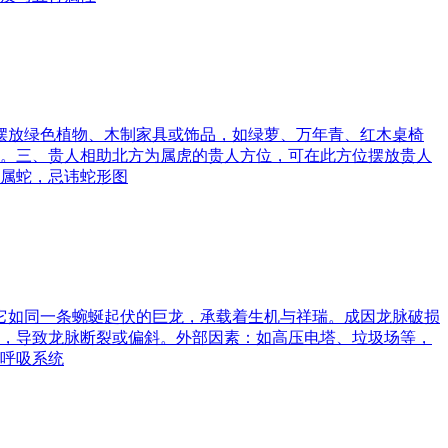
可摆放绿色植物、木制家具或饰品，如绿萝、万年青、红木桌椅
。三、贵人相助北方为属虎的贵人方位，可在此方位摆放贵人
属蛇，忌讳蛇形图
。它如同一条蜿蜒起伏的巨龙，承载着生机与祥瑞。成因龙脉破损
，导致龙脉断裂或偏斜。外部因素：如高压电塔、垃圾场等，
呼吸系统