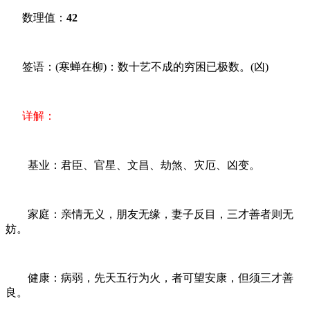
数理值：
42
签语：(寒蝉在柳)：数十艺不成的穷困已极数。(凶)
详解：
基业：君臣、官星、文昌、劫煞、灾厄、凶变。
家庭：亲情无义，朋友无缘，妻子反目，三才善者则无
妨。
健康：病弱，先天五行为火，者可望安康，但须三才善
良。