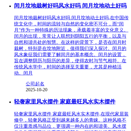
闰月坟地栽树好吗风水好吗 闰月坟地动土好吗
闰月坟地栽树好吗风水好吗 闰月坟地动土好吗,在中国传
统文化中，时间的流转与自然的变化密不可分，而“闰
月”作为一种特殊的历法现象，承载着丰富的文化意义。
闰月的出现，常常让人联想到阴阳五行的平衡，以及与
自然和谐共处的智慧。在这样的背景下，是否在闰月时
栽树，特别是在坟地附近，值得我们深入探讨。闰月的
风水象征我们需要了解闰月的基本概念。闰月的设置，
旨在调整阴历与阳历的差异，使得农时与节气相符。在
传统风水学中，时间的选择至关重要，尤其是种植活
动。闰月
公司起名
2025-10-20
轻奢家里风水摆件 家庭最旺风水实木摆件
轻奢家里风水摆件 家庭最旺风水实木摆件,在现代家居装
修中，轻奢风格正受到越来越多人的青睐。这种风格不
仅注重质感与品位，更强调一种内在的和谐美。风水摆