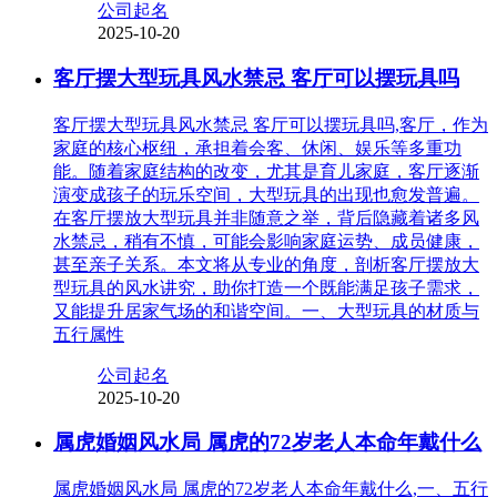
公司起名
2025-10-20
客厅摆大型玩具风水禁忌 客厅可以摆玩具吗
客厅摆大型玩具风水禁忌 客厅可以摆玩具吗,客厅，作为
家庭的核心枢纽，承担着会客、休闲、娱乐等多重功
能。随着家庭结构的改变，尤其是育儿家庭，客厅逐渐
演变成孩子的玩乐空间，大型玩具的出现也愈发普遍。
在客厅摆放大型玩具并非随意之举，背后隐藏着诸多风
水禁忌，稍有不慎，可能会影响家庭运势、成员健康，
甚至亲子关系。本文将从专业的角度，剖析客厅摆放大
型玩具的风水讲究，助你打造一个既能满足孩子需求，
又能提升居家气场的和谐空间。一、大型玩具的材质与
五行属性
公司起名
2025-10-20
属虎婚姻风水局 属虎的72岁老人本命年戴什么
属虎婚姻风水局 属虎的72岁老人本命年戴什么,一、五行