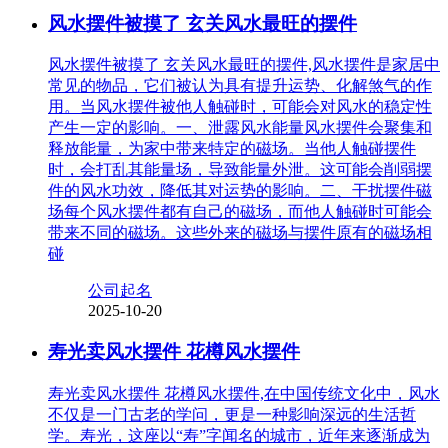
风水摆件被摸了 玄关风水最旺的摆件
风水摆件被摸了 玄关风水最旺的摆件,风水摆件是家居中
常见的物品，它们被认为具有提升运势、化解煞气的作
用。当风水摆件被他人触碰时，可能会对风水的稳定性
产生一定的影响。一、泄露风水能量风水摆件会聚集和
释放能量，为家中带来特定的磁场。当他人触碰摆件
时，会打乱其能量场，导致能量外泄。这可能会削弱摆
件的风水功效，降低其对运势的影响。二、干扰摆件磁
场每个风水摆件都有自己的磁场，而他人触碰时可能会
带来不同的磁场。这些外来的磁场与摆件原有的磁场相
碰
公司起名
2025-10-20
寿光卖风水摆件 花樽风水摆件
寿光卖风水摆件 花樽风水摆件,在中国传统文化中，风水
不仅是一门古老的学问，更是一种影响深远的生活哲
学。寿光，这座以“寿”字闻名的城市，近年来逐渐成为