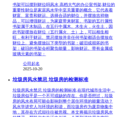
书架可以摆到财位吗风水 高档大气的办公室书架,财位的
重要性财位是家居风水学中至关重要的概念，它代表着
财富、富贵和财运。选择合适的财位，并摆放吉祥物
品，可以增强财运，为家庭带来财富。书架的五行属性
书架属于木制品，在五行中属木。木生火，火生土，因
此书架摆放在财位（五行属火、土）上，可以相生相
旺，有利于财运。禁忌摆放并非任何书架都适合摆放在
财位上。避免摆放以下类型的书架：破旧或损坏的书
架：破旧的书架会积聚负能量，影响财运。带有金属或
玻璃元素的书架：
公司起名
2025-10-20
垃圾房风水禁忌 垃圾房的检测标准
垃圾房风水禁忌 垃圾房的检测标准,在现代城市生活中，
垃圾房似乎是一个不可或缺的存在。你是否想过，垃圾
房的风水布局可能会影响到整个居住环境的能量流动？
风水学讲究人与环境的和谐，而垃圾房作为废弃物集中
地，其存在方式却往往被忽视。本文将揭示垃圾房风水