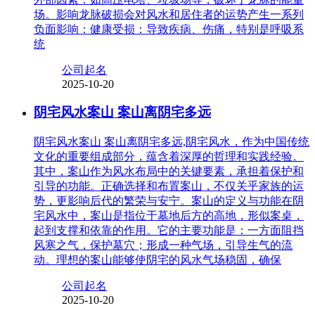
场。影响龙脉破损会对风水和居住者的运势产生一系列
负面影响：健康受损：导致疾病、伤痛，特别是呼吸系
统
公司起名
2025-10-20
阴宅风水案山 案山离阴宅多远
阴宅风水案山 案山离阴宅多远,阴宅风水，作为中国传统
文化的重要组成部分，蕴含着深厚的哲理和实践经验。
其中，案山作为风水布局中的关键要素，承担着保护和
引导的功能。正确选择和布置案山，不仅关乎家族的运
势，更影响后代的繁荣与安宁。案山的定义与功能在阴
宅风水中，案山是指位于墓地后方的高地，形似案桌，
起到支撑和依靠的作用。它的主要功能是：一方面阻挡
风寒之气，保护墓穴；形成一种气场，引导生气的流
动。理想的案山能够使阴宅的风水气场稳固，确保
公司起名
2025-10-20