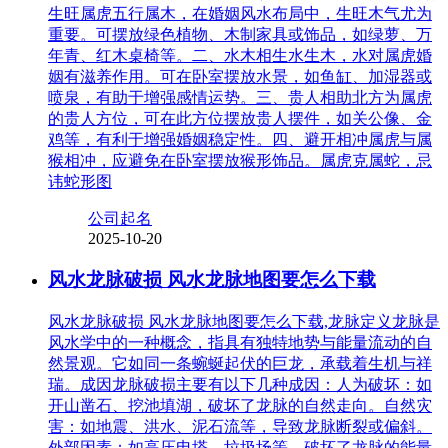
生旺属虎五行属木，在婚姻风水布局中，生旺木气尤为
重要。可摆放绿色植物、木制家具或饰品，如绿萝、万
年青、红木桌椅等。二、水木相生水生木，水对属虎婚
姻有滋养作用。可在卧室摆放水景，如鱼缸、加湿器或
喷泉，有助于增强感情运势。三、贵人相助北方为属虎
的贵人方位，可在此方位摆放贵人摆件，如关公像、金
鸡等，有利于增强婚姻稳定性。四、避开相冲属虎与属
猴相冲，应避免在卧室摆放猴形饰品。属虎克属蛇，忌
讳蛇形图
公司起名
2025-10-20
风水龙脉破损 风水龙脉地图要怎么下载
风水龙脉破损 风水龙脉地图要怎么下载,龙脉定义龙脉是
风水学中的一种概念，指具有独特地势与能量流动的自
然景观。它如同一条蜿蜒起伏的巨龙，承载着生机与祥
瑞。成因龙脉破损主要有以下几种成因：人为破坏：如
开山凿石、挖池填湖，破坏了龙脉的自然走向。自然灾
害：如地震、洪水、泥石流等，导致龙脉断裂或偏斜。
外部因素：如高压电塔、垃圾场等，破坏了龙脉的能量