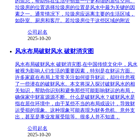
的禁忌，帮助你在生活中创造一个更和谐的居住空间。
垃圾房的位置选择垃圾房的位置是风水中最为关键的因
素之一。通常情况下，垃圾房应远离主要的生活区域，
如卧室、厨房和客厅。若垃圾房位于这些区域的附近
公司起名
2025-10-20
风水布局破财风水 破财消灾图
风水布局破财风水 破财消灾图,在中国传统文化中，风水
被视为影响人们生活的重要因素，特别是在财运方面。
许多家庭在布局上常常关注如何提升财运，却往往忽视
了一些潜在的破财风水。本文将深入探讨破财风水的相
关知识，帮助你识别和避免那些可能影响财运的布局，
确保家中财富源源不断。什么是破财风水？破财风水是
指在居住环境中，由于某些不当的布局或设计，导致财
运受损的现象。这种现象可能表现为财务危机、意外支
出，甚至是事业发展受阻等。很多人并不知道，
公司起名
2025-10-20