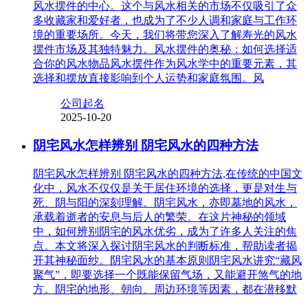
风水摆件的中心。这个与风水相关的市场不仅吸引了众
多收藏家和爱好者，也成为了不少人调和家庭与工作环
境的重要场所。今天，我们将带您深入了解寿光的风水
摆件市场及其独特魅力。风水摆件的奥秘：如何选择适
合你的风水物品风水摆件作为风水学中的重要元素，其
选择和摆放直接影响到个人运势和家庭氛围。风
公司起名
2025-10-20
阴宅风水怎样辨别 阴宅风水的四种方法
阴宅风水怎样辨别 阴宅风水的四种方法,在传统的中国文
化中，风水不仅仅是关于居住环境的选择，更是对生与
死、阴与阳的深刻理解。阴宅风水，亦即墓地的风水，
承载着逝者的安息与后人的繁荣。在这片神秘的领域
中，如何辨别阴宅的风水优劣，成为了许多人关注的焦
点。本文将深入探讨阴宅风水的判断标准，帮助读者揭
开其神秘面纱。阴宅风水的基本原则阴宅风水讲究“藏风
聚气”，即要选择一个既能保留气场，又能避开煞气的地
方。阴宅的地形、朝向、周边环境等因素，都在潜移默