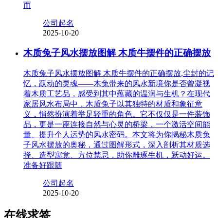
而
公司起名
2025-10-20
木质兔子风水摆放图解 木质牛摆件的正确摆放
木质兔子风水摆放图解 木质牛摆件的正确摆放,尘封的记
忆，跃动的灵魂——木兔带来的风水新境你是否曾凝视
着木质工艺品，感受到其中蕴藏的温润与生机？在现代
家居风水布局中，木质兔子以其独特的材质和象征意
义，悄然扮演着举足轻重的角色。它不仅仅是一件装饰
品，更是一座连接自然与心灵的桥梁，一个激活空间能
量、提升个人运势的风水密码。本文将为你揭秘木质兔
子风水摆放的奥秘，通过图解形式，深入剖析其材质选
择、造型寓意、方位禁忌，助你雕琢生机，跃动好运。
准备好跟随
公司起名
2025-10-20
在线求签