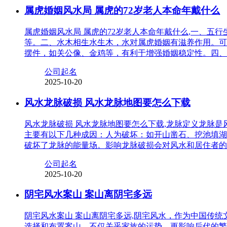
属虎婚姻风水局 属虎的72岁老人本命年戴什么
属虎婚姻风水局 属虎的72岁老人本命年戴什么,一、
等。二、水木相生水生木，水对属虎婚姻有滋养作用。可
摆件，如关公像、金鸡等，有利于增强婚姻稳定性。四、
公司起名
2025-10-20
风水龙脉破损 风水龙脉地图要怎么下载
风水龙脉破损 风水龙脉地图要怎么下载,龙脉定义龙脉
主要有以下几种成因：人为破坏：如开山凿石、挖池填湖
破坏了龙脉的能量场。影响龙脉破损会对风水和居住者的
公司起名
2025-10-20
阴宅风水案山 案山离阴宅多远
阴宅风水案山 案山离阴宅多远,阴宅风水，作为中国传
选择和布置案山，不仅关乎家族的运势，更影响后代的繁