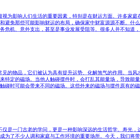
水被视为影响人们生活的重要因素，特别是在财运方面。许多家
和避免那些可能影响财运的布局，确保家中财富源源不断。什么
务危机、意外支出，甚至是事业发展受阻等。很多人并不知道，
中常见的物品，它们被认为具有提升运势、化解煞气的作用。当
来特定的磁场。当他人触碰摆件时，会打乱其能量场，导致能量
触碰时可能会带来不同的磁场。这些外来的磁场与摆件原有的磁
水不仅是一门古老的学问，更是一种影响深远的生活哲学。寿光，
成为了不少人调和家庭与工作环境的重要场所。今天，我们将带