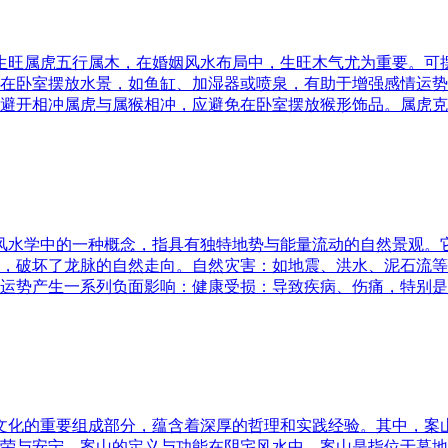
五行生旺属虎五行属木，在婚姻风水布局中，生旺木气尤为重要。
在卧室摆放水景，如鱼缸、加湿器或喷泉，有助于增强感情运势
避开相冲属虎与属猴相冲，应避免在卧室摆放猴形饰品。属虎克
是风水学中的一种概念，指具有独特地势与能量流动的自然景观
，破坏了龙脉的自然走向。自然灾害：如地震、洪水、泥石流等
运势产生一系列负面影响：健康受损：导致疾病、伤痛，特别是
统文化的重要组成部分，蕴含着深厚的哲理和实践经验。其中，
荣与安宁。案山的定义与功能在阴宅风水中，案山是指位于墓地