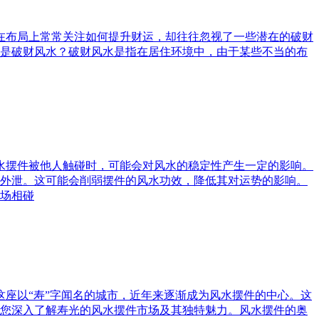
庭在布局上常常关注如何提升财运，却往往忽视了一些潜在的破财
是破财风水？破财风水是指在居住环境中，由于某些不当的布
风水摆件被他人触碰时，可能会对风水的稳定性产生一定的影响。
外泄。这可能会削弱摆件的风水功效，降低其对运势的影响。
场相碰
这座以“寿”字闻名的城市，近年来逐渐成为风水摆件的中心。这
您深入了解寿光的风水摆件市场及其独特魅力。风水摆件的奥