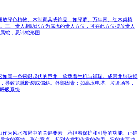
可摆放绿色植物、木制家具或饰品，如绿萝、万年青、红木桌椅
。三、贵人相助北方为属虎的贵人方位，可在此方位摆放贵人
属蛇，忌讳蛇形图
。它如同一条蜿蜒起伏的巨龙，承载着生机与祥瑞。成因龙脉破损
，导致龙脉断裂或偏斜。外部因素：如高压电塔、垃圾场等，
呼吸系统
案山作为风水布局中的关键要素，承担着保护和引导的功能。正确
后方的高地，形似案桌，起到支撑和依靠的作用。它的主要功