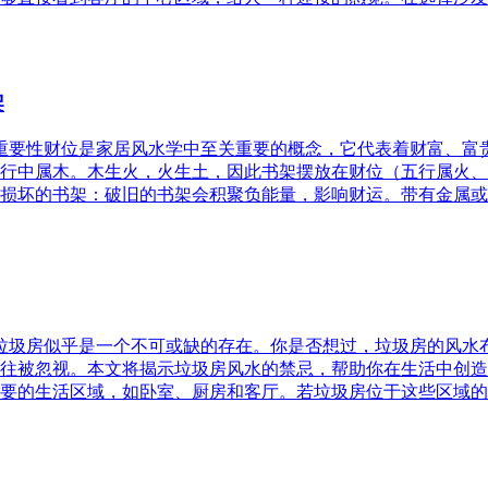
架
的重要性财位是家居风水学中至关重要的概念，它代表着财富、
行中属木。木生火，火生土，因此书架摆放在财位（五行属火、
损坏的书架：破旧的书架会积聚负能量，影响财运。带有金属或
，垃圾房似乎是一个不可或缺的存在。你是否想过，垃圾房的风
往被忽视。本文将揭示垃圾房风水的禁忌，帮助你在生活中创造
要的生活区域，如卧室、厨房和客厅。若垃圾房位于这些区域的