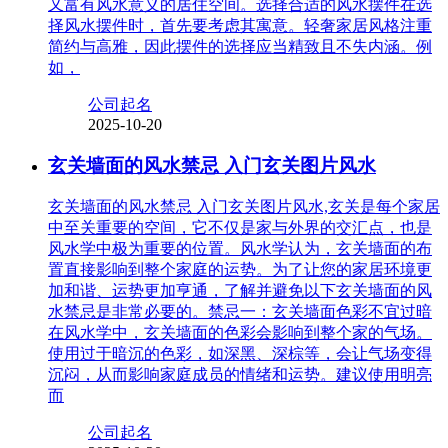
又富有风水意义的居住空间。选择合适的风水摆件在选
择风水摆件时，首先要考虑其寓意。轻奢家居风格注重
简约与高雅，因此摆件的选择应当精致且不失内涵。例
如，
公司起名
2025-10-20
玄关墙面的风水禁忌 入门玄关图片风水
玄关墙面的风水禁忌 入门玄关图片风水,玄关是每个家居
中至关重要的空间，它不仅是家与外界的交汇点，也是
风水学中极为重要的位置。风水学认为，玄关墙面的布
置直接影响到整个家庭的运势。为了让您的家居环境更
加和谐、运势更加亨通，了解并避免以下玄关墙面的风
水禁忌是非常必要的。禁忌一：玄关墙面色彩不宜过暗
在风水学中，玄关墙面的色彩会影响到整个家的气场。
使用过于暗沉的色彩，如深黑、深棕等，会让气场变得
沉闷，从而影响家庭成员的情绪和运势。建议使用明亮
而
公司起名