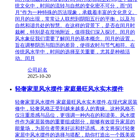
统文化中，时间的流转与自然的变化密不可分，而“闰
月”作为一种特殊的历法现象，承载着丰富的文化意义。
闰月的出现，常常让人联想到阴阳五行的平衡，以及与
自然和谐共处的智慧。在这样的背景下，是否在闰月时
栽树，特别是在坟地附近，值得我们深入探讨。闰月的
风水象征我们需要了解闰月的基本概念。闰月的设置，
旨在调整阴历与阳历的差异，使得农时与节气相符。在
传统风水学中，时间的选择至关重要，尤其是种植活
动。闰月
公司起名
2025-10-20
轻奢家里风水摆件 家庭最旺风水实木摆件
轻奢家里风水摆件 家庭最旺风水实木摆件,在现代家居装
修中，轻奢风格正受到越来越多人的青睐。这种风格不
仅注重质感与品位，更强调一种内在的和谐美。风水摆
件作为家居装饰的重要组成部分，能够有效提升家居的
能量场，为居住者带来好运和舒适感。本文将探讨轻奢
家居中风水摆件的选择与搭配，助你打造出一个既美观