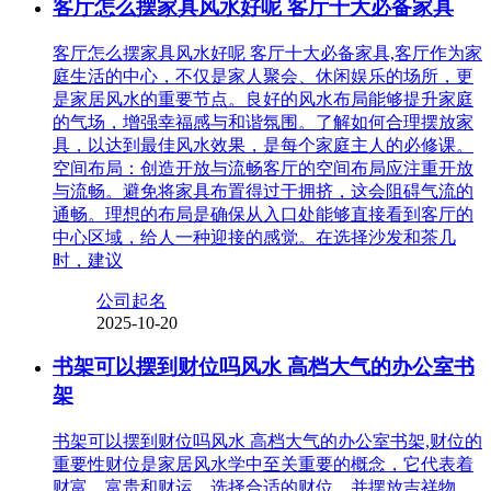
客厅怎么摆家具风水好呢 客厅十大必备家具
客厅怎么摆家具风水好呢 客厅十大必备家具,客厅作为家
庭生活的中心，不仅是家人聚会、休闲娱乐的场所，更
是家居风水的重要节点。良好的风水布局能够提升家庭
的气场，增强幸福感与和谐氛围。了解如何合理摆放家
具，以达到最佳风水效果，是每个家庭主人的必修课。
空间布局：创造开放与流畅客厅的空间布局应注重开放
与流畅。避免将家具布置得过于拥挤，这会阻碍气流的
通畅。理想的布局是确保从入口处能够直接看到客厅的
中心区域，给人一种迎接的感觉。在选择沙发和茶几
时，建议
公司起名
2025-10-20
书架可以摆到财位吗风水 高档大气的办公室书
架
书架可以摆到财位吗风水 高档大气的办公室书架,财位的
重要性财位是家居风水学中至关重要的概念，它代表着
财富、富贵和财运。选择合适的财位，并摆放吉祥物