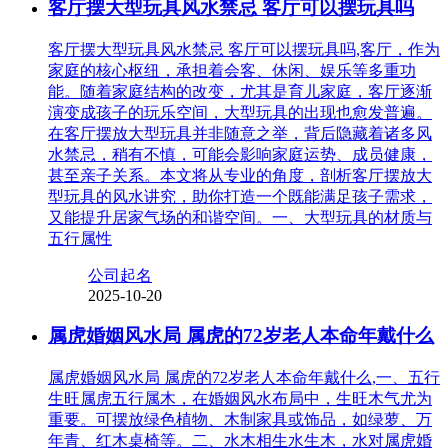
客厅摆大型玩具风水禁忌 客厅可以摆玩具吗
客厅摆大型玩具风水禁忌 客厅可以摆玩具吗,客厅，作为
家庭的核心枢纽，承担着会客、休闲、娱乐等多重功
能。随着家庭结构的改变，尤其是育儿家庭，客厅逐渐
演变成孩子的玩乐空间，大型玩具的出现也愈发普遍。
在客厅摆放大型玩具并非随意之举，背后隐藏着诸多风
水禁忌，稍有不慎，可能会影响家庭运势、成员健康，
甚至亲子关系。本文将从专业的角度，剖析客厅摆放大
型玩具的风水讲究，助你打造一个既能满足孩子需求，
又能提升居家气场的和谐空间。一、大型玩具的材质与
五行属性
公司起名
2025-10-20
属虎婚姻风水局 属虎的72岁老人本命年戴什么
属虎婚姻风水局 属虎的72岁老人本命年戴什么,一、五行
生旺属虎五行属木，在婚姻风水布局中，生旺木气尤为
重要。可摆放绿色植物、木制家具或饰品，如绿萝、万
年青、红木桌椅等。二、水木相生水生木，水对属虎婚