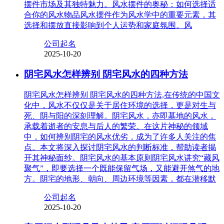
摆件市场及其独特魅力。风水摆件的奥秘：如何选择适
合你的风水物品风水摆件作为风水学中的重要元素，其
选择和摆放直接影响到个人运势和家庭氛围。风
公司起名
2025-10-20
阴宅风水怎样辨别 阴宅风水的四种方法
阴宅风水怎样辨别 阴宅风水的四种方法,在传统的中国文
化中，风水不仅仅是关于居住环境的选择，更是对生与
死、阴与阳的深刻理解。阴宅风水，亦即墓地的风水，
承载着逝者的安息与后人的繁荣。在这片神秘的领域
中，如何辨别阴宅的风水优劣，成为了许多人关注的焦
点。本文将深入探讨阴宅风水的判断标准，帮助读者揭
开其神秘面纱。阴宅风水的基本原则阴宅风水讲究“藏风
聚气”，即要选择一个既能保留气场，又能避开煞气的地
方。阴宅的地形、朝向、周边环境等因素，都在潜移默
公司起名
2025-10-20