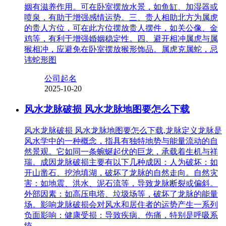
姻有滋养作用。可在卧室摆放水景，如鱼缸、加湿器或
喷泉，有助于增强感情运势。三、贵人相助北方为属虎
的贵人方位，可在此方位摆放贵人摆件，如关公像、金
鸡等，有利于增强婚姻稳定性。四、避开相冲属虎与属
猴相冲，应避免在卧室摆放猴形饰品。属虎克属蛇，忌
讳蛇形图
公司起名
2025-10-20
风水龙脉破损 风水龙脉地图要怎么下载
风水龙脉破损 风水龙脉地图要怎么下载,龙脉定义龙脉是
风水学中的一种概念，指具有独特地势与能量流动的自
然景观。它如同一条蜿蜒起伏的巨龙，承载着生机与祥
瑞。成因龙脉破损主要有以下几种成因：人为破坏：如
开山凿石、挖池填湖，破坏了龙脉的自然走向。自然灾
害：如地震、洪水、泥石流等，导致龙脉断裂或偏斜。
外部因素：如高压电塔、垃圾场等，破坏了龙脉的能量
场。影响龙脉破损会对风水和居住者的运势产生一系列
负面影响：健康受损：导致疾病、伤痛，特别是呼吸系
统