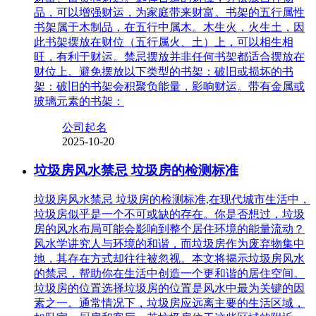
品，可以增强财运，为家庭带来财富。书架的五行属性
书架属于木制品，在五行中属木。木生火，火生土，因
此书架摆放在财位（五行属火、土）上，可以相生相
旺，有利于财运。禁忌摆放并非任何书架都适合摆放在
财位上。避免摆放以下类型的书架：破旧或损坏的书
架：破旧的书架会积聚负能量，影响财运。带有金属或
玻璃元素的书架：
公司起名
2025-10-20
垃圾房风水禁忌 垃圾房的检测标准
垃圾房风水禁忌 垃圾房的检测标准,在现代城市生活中，
垃圾房似乎是一个不可或缺的存在。你是否想过，垃圾
房的风水布局可能会影响到整个居住环境的能量流动？
风水学讲究人与环境的和谐，而垃圾房作为废弃物集中
地，其存在方式却往往被忽视。本文将揭示垃圾房风水
的禁忌，帮助你在生活中创造一个更和谐的居住空间。
垃圾房的位置选择垃圾房的位置是风水中最为关键的因
素之一。通常情况下，垃圾房应远离主要的生活区域，