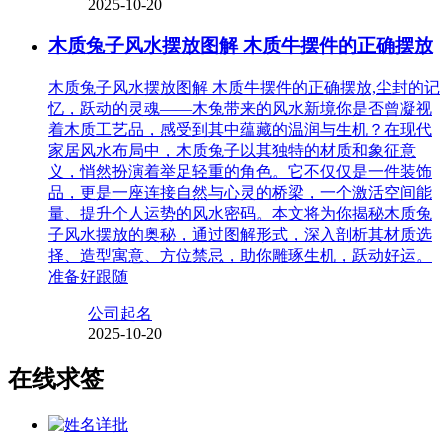
2025-10-20
木质兔子风水摆放图解 木质牛摆件的正确摆放
木质兔子风水摆放图解 木质牛摆件的正确摆放,尘封的记
忆，跃动的灵魂——木兔带来的风水新境你是否曾凝视
着木质工艺品，感受到其中蕴藏的温润与生机？在现代
家居风水布局中，木质兔子以其独特的材质和象征意
义，悄然扮演着举足轻重的角色。它不仅仅是一件装饰
品，更是一座连接自然与心灵的桥梁，一个激活空间能
量、提升个人运势的风水密码。本文将为你揭秘木质兔
子风水摆放的奥秘，通过图解形式，深入剖析其材质选
择、造型寓意、方位禁忌，助你雕琢生机，跃动好运。
准备好跟随
公司起名
2025-10-20
在线求签