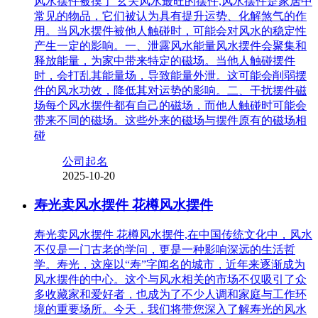
风水摆件被摸了 玄关风水最旺的摆件,风水摆件是家居中
常见的物品，它们被认为具有提升运势、化解煞气的作
用。当风水摆件被他人触碰时，可能会对风水的稳定性
产生一定的影响。一、泄露风水能量风水摆件会聚集和
释放能量，为家中带来特定的磁场。当他人触碰摆件
时，会打乱其能量场，导致能量外泄。这可能会削弱摆
件的风水功效，降低其对运势的影响。二、干扰摆件磁
场每个风水摆件都有自己的磁场，而他人触碰时可能会
带来不同的磁场。这些外来的磁场与摆件原有的磁场相
碰
公司起名
2025-10-20
寿光卖风水摆件 花樽风水摆件
寿光卖风水摆件 花樽风水摆件,在中国传统文化中，风水
不仅是一门古老的学问，更是一种影响深远的生活哲
学。寿光，这座以“寿”字闻名的城市，近年来逐渐成为
风水摆件的中心。这个与风水相关的市场不仅吸引了众
多收藏家和爱好者，也成为了不少人调和家庭与工作环
境的重要场所。今天，我们将带您深入了解寿光的风水