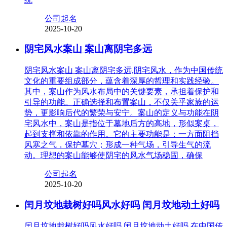
公司起名
2025-10-20
阴宅风水案山 案山离阴宅多远
阴宅风水案山 案山离阴宅多远,阴宅风水，作为中国传统
文化的重要组成部分，蕴含着深厚的哲理和实践经验。
其中，案山作为风水布局中的关键要素，承担着保护和
引导的功能。正确选择和布置案山，不仅关乎家族的运
势，更影响后代的繁荣与安宁。案山的定义与功能在阴
宅风水中，案山是指位于墓地后方的高地，形似案桌，
起到支撑和依靠的作用。它的主要功能是：一方面阻挡
风寒之气，保护墓穴；形成一种气场，引导生气的流
动。理想的案山能够使阴宅的风水气场稳固，确保
公司起名
2025-10-20
闰月坟地栽树好吗风水好吗 闰月坟地动土好吗
闰月坟地栽树好吗风水好吗 闰月坟地动土好吗,在中国传