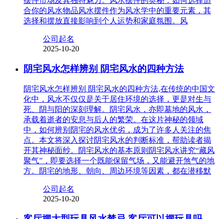
摆件市场及其独特魅力。风水摆件的奥秘：如何选择适
合你的风水物品风水摆件作为风水学中的重要元素，其
选择和摆放直接影响到个人运势和家庭氛围。风
公司起名
2025-10-20
阴宅风水怎样辨别 阴宅风水的四种方法
阴宅风水怎样辨别 阴宅风水的四种方法,在传统的中国文
化中，风水不仅仅是关于居住环境的选择，更是对生与
死、阴与阳的深刻理解。阴宅风水，亦即墓地的风水，
承载着逝者的安息与后人的繁荣。在这片神秘的领域
中，如何辨别阴宅的风水优劣，成为了许多人关注的焦
点。本文将深入探讨阴宅风水的判断标准，帮助读者揭
开其神秘面纱。阴宅风水的基本原则阴宅风水讲究“藏风
聚气”，即要选择一个既能保留气场，又能避开煞气的地
方。阴宅的地形、朝向、周边环境等因素，都在潜移默
公司起名
2025-10-20
客厅摆大型玩具风水禁忌 客厅可以摆玩具吗