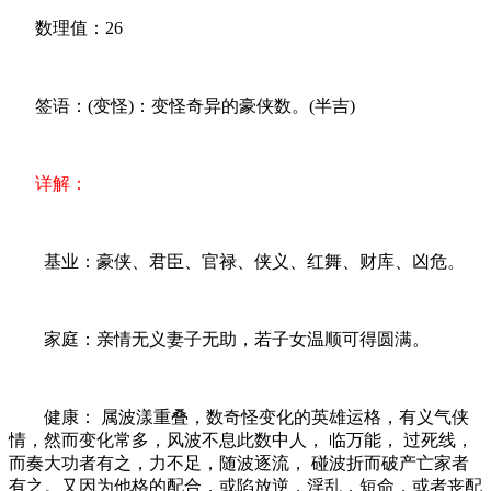
数理值：26
签语：(变怪)：变怪奇异的豪侠数。(半吉)
详解：
基业：豪侠、君臣、官禄、侠义、红舞、财库、凶危。
家庭：亲情无义妻子无助，若子女温顺可得圆满。
健康： 属波漾重叠，数奇怪变化的英雄运格，有义气侠
情，然而变化常多，风波不息此数中人， 临万能， 过死线，
而奏大功者有之，力不足，随波逐流， 碰波折而破产亡家者
有之。又因为他格的配合，或陷放逆，淫乱，短命，或者丧配