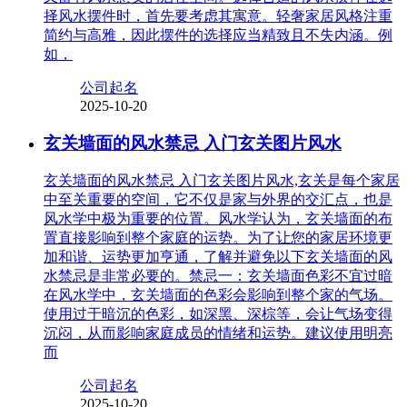
择风水摆件时，首先要考虑其寓意。轻奢家居风格注重
简约与高雅，因此摆件的选择应当精致且不失内涵。例
如，
公司起名
2025-10-20
玄关墙面的风水禁忌 入门玄关图片风水
玄关墙面的风水禁忌 入门玄关图片风水,玄关是每个家居
中至关重要的空间，它不仅是家与外界的交汇点，也是
风水学中极为重要的位置。风水学认为，玄关墙面的布
置直接影响到整个家庭的运势。为了让您的家居环境更
加和谐、运势更加亨通，了解并避免以下玄关墙面的风
水禁忌是非常必要的。禁忌一：玄关墙面色彩不宜过暗
在风水学中，玄关墙面的色彩会影响到整个家的气场。
使用过于暗沉的色彩，如深黑、深棕等，会让气场变得
沉闷，从而影响家庭成员的情绪和运势。建议使用明亮
而
公司起名
2025-10-20