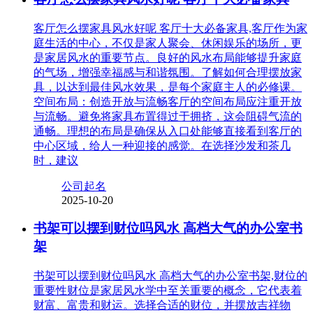
客厅怎么摆家具风水好呢 客厅十大必备家具,客厅作为家
庭生活的中心，不仅是家人聚会、休闲娱乐的场所，更
是家居风水的重要节点。良好的风水布局能够提升家庭
的气场，增强幸福感与和谐氛围。了解如何合理摆放家
具，以达到最佳风水效果，是每个家庭主人的必修课。
空间布局：创造开放与流畅客厅的空间布局应注重开放
与流畅。避免将家具布置得过于拥挤，这会阻碍气流的
通畅。理想的布局是确保从入口处能够直接看到客厅的
中心区域，给人一种迎接的感觉。在选择沙发和茶几
时，建议
公司起名
2025-10-20
书架可以摆到财位吗风水 高档大气的办公室书
架
书架可以摆到财位吗风水 高档大气的办公室书架,财位的
重要性财位是家居风水学中至关重要的概念，它代表着
财富、富贵和财运。选择合适的财位，并摆放吉祥物