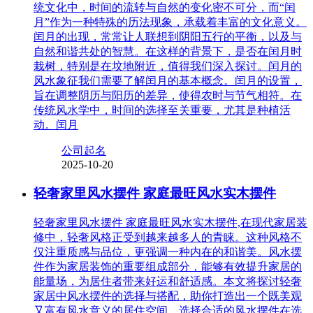
统文化中，时间的流转与自然的变化密不可分，而“闰
月”作为一种特殊的历法现象，承载着丰富的文化意义。
闰月的出现，常常让人联想到阴阳五行的平衡，以及与
自然和谐共处的智慧。在这样的背景下，是否在闰月时
栽树，特别是在坟地附近，值得我们深入探讨。闰月的
风水象征我们需要了解闰月的基本概念。闰月的设置，
旨在调整阴历与阳历的差异，使得农时与节气相符。在
传统风水学中，时间的选择至关重要，尤其是种植活
动。闰月
公司起名
2025-10-20
轻奢家里风水摆件 家庭最旺风水实木摆件
轻奢家里风水摆件 家庭最旺风水实木摆件,在现代家居装
修中，轻奢风格正受到越来越多人的青睐。这种风格不
仅注重质感与品位，更强调一种内在的和谐美。风水摆
件作为家居装饰的重要组成部分，能够有效提升家居的
能量场，为居住者带来好运和舒适感。本文将探讨轻奢
家居中风水摆件的选择与搭配，助你打造出一个既美观
又富有风水意义的居住空间。选择合适的风水摆件在选