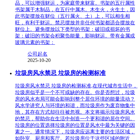
品，可以增强财运，为家庭带来财富。书架的五行属性
书架属于木制品，在五行中属木。木生火，火生土，因
此书架摆放在财位（五行属火、土）上，可以相生相
旺，有利于财运。禁忌摆放并非任何书架都适合摆放在
财位上。避免摆放以下类型的书架：破旧或损坏的书
架：破旧的书架会积聚负能量，影响财运。带有金属或
玻璃元素的书架：
公司起名
2025-10-20
垃圾房风水禁忌 垃圾房的检测标准
垃圾房风水禁忌 垃圾房的检测标准,在现代城市生活中，
垃圾房似乎是一个不可或缺的存在。你是否想过，垃圾
房的风水布局可能会影响到整个居住环境的能量流动？
风水学讲究人与环境的和谐，而垃圾房作为废弃物集中
地，其存在方式却往往被忽视。本文将揭示垃圾房风水
的禁忌，帮助你在生活中创造一个更和谐的居住空间。
垃圾房的位置选择垃圾房的位置是风水中最为关键的因
素之一。通常情况下，垃圾房应远离主要的生活区域，
如卧室、厨房和客厅。若垃圾房位于这些区域的附近