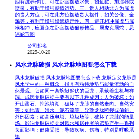
姻有滋养作用。可在卧室摆放水景，如鱼缸、加湿器或
喷泉，有助于增强感情运势。三、贵人相助北方为属虎
的贵人方位，可在此方位摆放贵人摆件，如关公像、金
鸡等，有利于增强婚姻稳定性。四、避开相冲属虎与属
猴相冲，应避免在卧室摆放猴形饰品。属虎克属蛇，忌
讳蛇形图
公司起名
2025-10-20
风水龙脉破损 风水龙脉地图要怎么下载
风水龙脉破损 风水龙脉地图要怎么下载,龙脉定义龙脉是
风水学中的一种概念，指具有独特地势与能量流动的自
然景观。它如同一条蜿蜒起伏的巨龙，承载着生机与祥
瑞。成因龙脉破损主要有以下几种成因：人为破坏：如
开山凿石、挖池填湖，破坏了龙脉的自然走向。自然灾
害：如地震、洪水、泥石流等，导致龙脉断裂或偏斜。
外部因素：如高压电塔、垃圾场等，破坏了龙脉的能量
场。影响龙脉破损会对风水和居住者的运势产生一系列
负面影响：健康受损：导致疾病、伤痛，特别是呼吸系
统