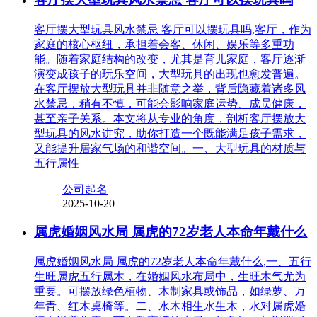
客厅摆大型玩具风水禁忌 客厅可以摆玩具吗,客厅，作为
家庭的核心枢纽，承担着会客、休闲、娱乐等多重功
能。随着家庭结构的改变，尤其是育儿家庭，客厅逐渐
演变成孩子的玩乐空间，大型玩具的出现也愈发普遍。
在客厅摆放大型玩具并非随意之举，背后隐藏着诸多风
水禁忌，稍有不慎，可能会影响家庭运势、成员健康，
甚至亲子关系。本文将从专业的角度，剖析客厅摆放大
型玩具的风水讲究，助你打造一个既能满足孩子需求，
又能提升居家气场的和谐空间。一、大型玩具的材质与
五行属性
公司起名
2025-10-20
属虎婚姻风水局 属虎的72岁老人本命年戴什么
属虎婚姻风水局 属虎的72岁老人本命年戴什么,一、五行
生旺属虎五行属木，在婚姻风水布局中，生旺木气尤为
重要。可摆放绿色植物、木制家具或饰品，如绿萝、万
年青、红木桌椅等。二、水木相生水生木，水对属虎婚