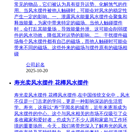
常见的物品，它们被认为具有提升运势、化解煞气的作
用。当风水摆件被他人触碰时，可能会对风水的稳定性
产生一定的影响。一、泄露风水能量风水摆件会聚集和
释放能量，为家中带来特定的磁场。当他人触碰摆件
时，会打乱其能量场，导致能量外泄。这可能会削弱摆
件的风水功效，降低其对运势的影响。二、干扰摆件磁
场每个风水摆件都有自己的磁场，而他人触碰时可能会
带来不同的磁场。这些外来的磁场与摆件原有的磁场相
碰
公司起名
2025-10-20
寿光卖风水摆件 花樽风水摆件
寿光卖风水摆件 花樽风水摆件,在中国传统文化中，风水
不仅是一门古老的学问，更是一种影响深远的生活哲
学。寿光，这座以“寿”字闻名的城市，近年来逐渐成为
风水摆件的中心。这个与风水相关的市场不仅吸引了众
多收藏家和爱好者，也成为了不少人调和家庭与工作环
境的重要场所。今天，我们将带您深入了解寿光的风水