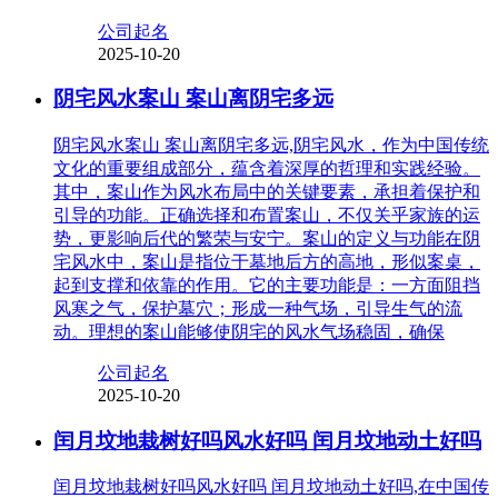
公司起名
2025-10-20
阴宅风水案山 案山离阴宅多远
阴宅风水案山 案山离阴宅多远,阴宅风水，作为中国传统
文化的重要组成部分，蕴含着深厚的哲理和实践经验。
其中，案山作为风水布局中的关键要素，承担着保护和
引导的功能。正确选择和布置案山，不仅关乎家族的运
势，更影响后代的繁荣与安宁。案山的定义与功能在阴
宅风水中，案山是指位于墓地后方的高地，形似案桌，
起到支撑和依靠的作用。它的主要功能是：一方面阻挡
风寒之气，保护墓穴；形成一种气场，引导生气的流
动。理想的案山能够使阴宅的风水气场稳固，确保
公司起名
2025-10-20
闰月坟地栽树好吗风水好吗 闰月坟地动土好吗
闰月坟地栽树好吗风水好吗 闰月坟地动土好吗,在中国传