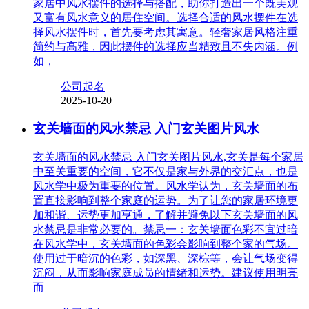
家居中风水摆件的选择与搭配，助你打造出一个既美观
又富有风水意义的居住空间。选择合适的风水摆件在选
择风水摆件时，首先要考虑其寓意。轻奢家居风格注重
简约与高雅，因此摆件的选择应当精致且不失内涵。例
如，
公司起名
2025-10-20
玄关墙面的风水禁忌 入门玄关图片风水
玄关墙面的风水禁忌 入门玄关图片风水,玄关是每个家居
中至关重要的空间，它不仅是家与外界的交汇点，也是
风水学中极为重要的位置。风水学认为，玄关墙面的布
置直接影响到整个家庭的运势。为了让您的家居环境更
加和谐、运势更加亨通，了解并避免以下玄关墙面的风
水禁忌是非常必要的。禁忌一：玄关墙面色彩不宜过暗
在风水学中，玄关墙面的色彩会影响到整个家的气场。
使用过于暗沉的色彩，如深黑、深棕等，会让气场变得
沉闷，从而影响家庭成员的情绪和运势。建议使用明亮
而