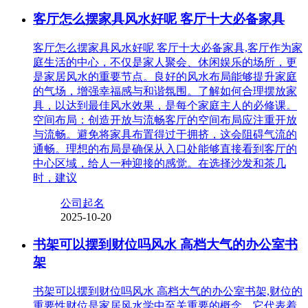
客厅怎么摆家具风水好呢 客厅十大必备家具
客厅怎么摆家具风水好呢 客厅十大必备家具,客厅作为家
庭生活的中心，不仅是家人聚会、休闲娱乐的场所，更
是家居风水的重要节点。良好的风水布局能够提升家庭
的气场，增强幸福感与和谐氛围。了解如何合理摆放家
具，以达到最佳风水效果，是每个家庭主人的必修课。
空间布局：创造开放与流畅客厅的空间布局应注重开放
与流畅。避免将家具布置得过于拥挤，这会阻碍气流的
通畅。理想的布局是确保从入口处能够直接看到客厅的
中心区域，给人一种迎接的感觉。在选择沙发和茶几
时，建议
公司起名
2025-10-20
书架可以摆到财位吗风水 高档大气的办公室书
架
书架可以摆到财位吗风水 高档大气的办公室书架,财位的
重要性财位是家居风水学中至关重要的概念，它代表着