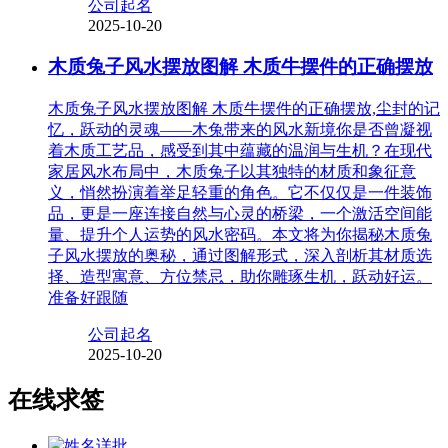
公司起名
2025-10-20
木质兔子风水摆放图解 木质牛摆件的正确摆放
木质兔子风水摆放图解 木质牛摆件的正确摆放,尘封的记
忆，跃动的灵魂——木兔带来的风水新境你是否曾凝视
着木质工艺品，感受到其中蕴藏的温润与生机？在现代
家居风水布局中，木质兔子以其独特的材质和象征意
义，悄然扮演着举足轻重的角色。它不仅仅是一件装饰
品，更是一座连接自然与心灵的桥梁，一个激活空间能
量、提升个人运势的风水密码。本文将为你揭秘木质兔
子风水摆放的奥秘，通过图解形式，深入剖析其材质选
择、造型寓意、方位禁忌，助你雕琢生机，跃动好运。
准备好跟随
公司起名
2025-10-20
在线求签