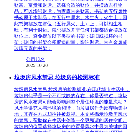
财富、富贵和财运。选择合适的财位，并摆放吉祥物
品，可以增强财运，为家庭带来财富。书架的五行属性
书架属于木制品，在五行中属木。木生火，火生土，因
此书架摆放在财位（五行属火、土）上，可以相生相
旺，有利于财运。禁忌摆放并非任何书架都适合摆放在
财位上。避免摆放以下类型的书架：破旧或损坏的书
架：破旧的书架会积聚负能量，影响财运。带有金属或
玻璃元素的书架：
公司起名
2025-10-20
垃圾房风水禁忌 垃圾房的检测标准
垃圾房风水禁忌 垃圾房的检测标准,在现代城市生活中，
垃圾房似乎是一个不可或缺的存在。你是否想过，垃圾
房的风水布局可能会影响到整个居住环境的能量流动？
风水学讲究人与环境的和谐，而垃圾房作为废弃物集中
地，其存在方式却往往被忽视。本文将揭示垃圾房风水
的禁忌，帮助你在生活中创造一个更和谐的居住空间。
垃圾房的位置选择垃圾房的位置是风水中最为关键的因