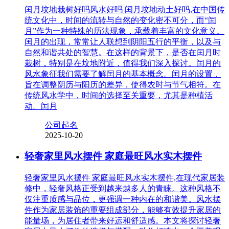
闰月坟地栽树好吗风水好吗 闰月坟地动土好吗,在中国传
统文化中，时间的流转与自然的变化密不可分，而“闰
月”作为一种特殊的历法现象，承载着丰富的文化意义。
闰月的出现，常常让人联想到阴阳五行的平衡，以及与
自然和谐共处的智慧。在这样的背景下，是否在闰月时
栽树，特别是在坟地附近，值得我们深入探讨。闰月的
风水象征我们需要了解闰月的基本概念。闰月的设置，
旨在调整阴历与阳历的差异，使得农时与节气相符。在
传统风水学中，时间的选择至关重要，尤其是种植活
动。闰月
公司起名
2025-10-20
轻奢家里风水摆件 家庭最旺风水实木摆件
轻奢家里风水摆件 家庭最旺风水实木摆件,在现代家居装
修中，轻奢风格正受到越来越多人的青睐。这种风格不
仅注重质感与品位，更强调一种内在的和谐美。风水摆
件作为家居装饰的重要组成部分，能够有效提升家居的
能量场，为居住者带来好运和舒适感。本文将探讨轻奢