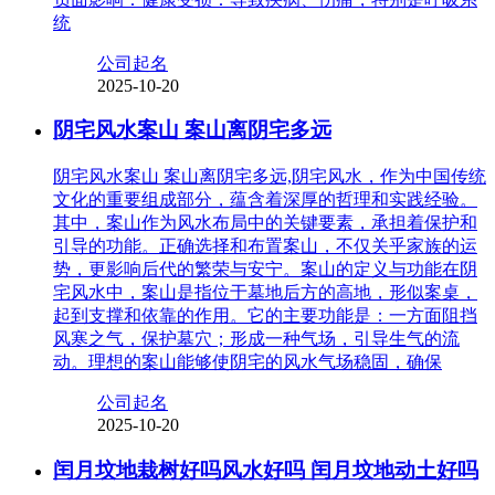
统
公司起名
2025-10-20
阴宅风水案山 案山离阴宅多远
阴宅风水案山 案山离阴宅多远,阴宅风水，作为中国传统
文化的重要组成部分，蕴含着深厚的哲理和实践经验。
其中，案山作为风水布局中的关键要素，承担着保护和
引导的功能。正确选择和布置案山，不仅关乎家族的运
势，更影响后代的繁荣与安宁。案山的定义与功能在阴
宅风水中，案山是指位于墓地后方的高地，形似案桌，
起到支撑和依靠的作用。它的主要功能是：一方面阻挡
风寒之气，保护墓穴；形成一种气场，引导生气的流
动。理想的案山能够使阴宅的风水气场稳固，确保
公司起名
2025-10-20
闰月坟地栽树好吗风水好吗 闰月坟地动土好吗