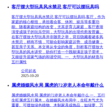
客厅摆大型玩具风水禁忌 客厅可以摆玩具吗
客厅摆大型玩具风水禁忌 客厅可以摆玩具吗,客厅，作为
家庭的核心枢纽，承担着会客、休闲、娱乐等多重功
能。随着家庭结构的改变，尤其是育儿家庭，客厅逐渐
演变成孩子的玩乐空间，大型玩具的出现也愈发普遍。
在客厅摆放大型玩具并非随意之举，背后隐藏着诸多风
水禁忌，稍有不慎，可能会影响家庭运势、成员健康，
甚至亲子关系。本文将从专业的角度，剖析客厅摆放大
型玩具的风水讲究，助你打造一个既能满足孩子需求，
又能提升居家气场的和谐空间。一、大型玩具的材质与
五行属性
公司起名
2025-10-20
属虎婚姻风水局 属虎的72岁老人本命年戴什么
属虎婚姻风水局 属虎的72岁老人本命年戴什么,一、五行
生旺属虎五行属木，在婚姻风水布局中，生旺木气尤为
重要。可摆放绿色植物、木制家具或饰品，如绿萝、万