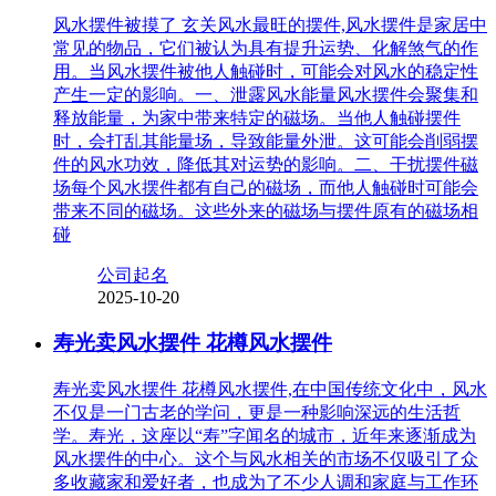
风水摆件被摸了 玄关风水最旺的摆件,风水摆件是家居中
常见的物品，它们被认为具有提升运势、化解煞气的作
用。当风水摆件被他人触碰时，可能会对风水的稳定性
产生一定的影响。一、泄露风水能量风水摆件会聚集和
释放能量，为家中带来特定的磁场。当他人触碰摆件
时，会打乱其能量场，导致能量外泄。这可能会削弱摆
件的风水功效，降低其对运势的影响。二、干扰摆件磁
场每个风水摆件都有自己的磁场，而他人触碰时可能会
带来不同的磁场。这些外来的磁场与摆件原有的磁场相
碰
公司起名
2025-10-20
寿光卖风水摆件 花樽风水摆件
寿光卖风水摆件 花樽风水摆件,在中国传统文化中，风水
不仅是一门古老的学问，更是一种影响深远的生活哲
学。寿光，这座以“寿”字闻名的城市，近年来逐渐成为
风水摆件的中心。这个与风水相关的市场不仅吸引了众
多收藏家和爱好者，也成为了不少人调和家庭与工作环