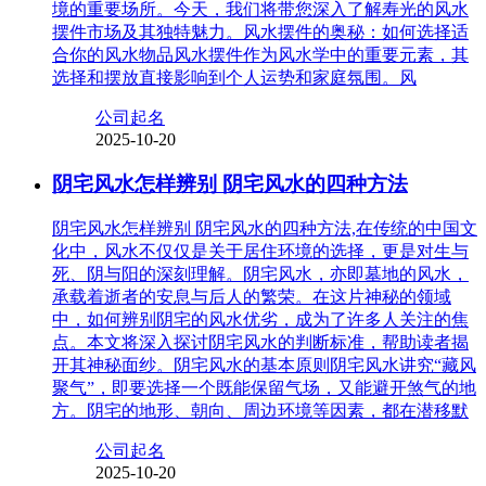
境的重要场所。今天，我们将带您深入了解寿光的风水
摆件市场及其独特魅力。风水摆件的奥秘：如何选择适
合你的风水物品风水摆件作为风水学中的重要元素，其
选择和摆放直接影响到个人运势和家庭氛围。风
公司起名
2025-10-20
阴宅风水怎样辨别 阴宅风水的四种方法
阴宅风水怎样辨别 阴宅风水的四种方法,在传统的中国文
化中，风水不仅仅是关于居住环境的选择，更是对生与
死、阴与阳的深刻理解。阴宅风水，亦即墓地的风水，
承载着逝者的安息与后人的繁荣。在这片神秘的领域
中，如何辨别阴宅的风水优劣，成为了许多人关注的焦
点。本文将深入探讨阴宅风水的判断标准，帮助读者揭
开其神秘面纱。阴宅风水的基本原则阴宅风水讲究“藏风
聚气”，即要选择一个既能保留气场，又能避开煞气的地
方。阴宅的地形、朝向、周边环境等因素，都在潜移默
公司起名
2025-10-20