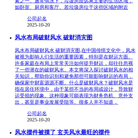
素之一。通常情况下，垃圾房应远离主要的生活区域，
如卧室、厨房和客厅。若垃圾房位于这些区域的附近
公司起名
2025-10-20
风水布局破财风水 破财消灾图
风水布局破财风水 破财消灾图,在中国传统文化中，风水
被视为影响人们生活的重要因素，特别是在财运方面。
许多家庭在布局上常常关注如何提升财运，却往往忽视
了一些潜在的破财风水。本文将深入探讨破财风水的相
关知识，帮助你识别和避免那些可能影响财运的布局，
确保家中财富源源不断。什么是破财风水？破财风水是
指在居住环境中，由于某些不当的布局或设计，导致财
运受损的现象。这种现象可能表现为财务危机、意外支
出，甚至是事业发展受阻等。很多人并不知道，
公司起名
2025-10-20
风水摆件被摸了 玄关风水最旺的摆件