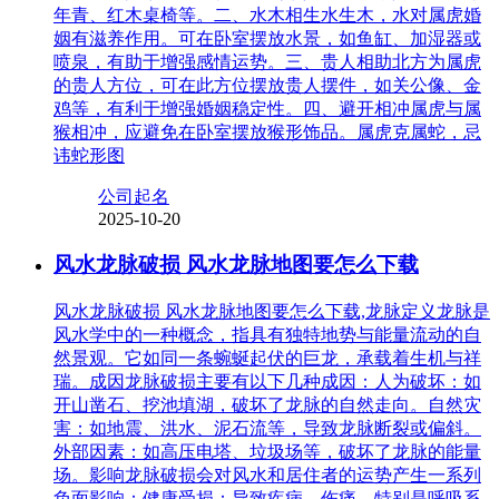
年青、红木桌椅等。二、水木相生水生木，水对属虎婚
姻有滋养作用。可在卧室摆放水景，如鱼缸、加湿器或
喷泉，有助于增强感情运势。三、贵人相助北方为属虎
的贵人方位，可在此方位摆放贵人摆件，如关公像、金
鸡等，有利于增强婚姻稳定性。四、避开相冲属虎与属
猴相冲，应避免在卧室摆放猴形饰品。属虎克属蛇，忌
讳蛇形图
公司起名
2025-10-20
风水龙脉破损 风水龙脉地图要怎么下载
风水龙脉破损 风水龙脉地图要怎么下载,龙脉定义龙脉是
风水学中的一种概念，指具有独特地势与能量流动的自
然景观。它如同一条蜿蜒起伏的巨龙，承载着生机与祥
瑞。成因龙脉破损主要有以下几种成因：人为破坏：如
开山凿石、挖池填湖，破坏了龙脉的自然走向。自然灾
害：如地震、洪水、泥石流等，导致龙脉断裂或偏斜。
外部因素：如高压电塔、垃圾场等，破坏了龙脉的能量
场。影响龙脉破损会对风水和居住者的运势产生一系列
负面影响：健康受损：导致疾病、伤痛，特别是呼吸系