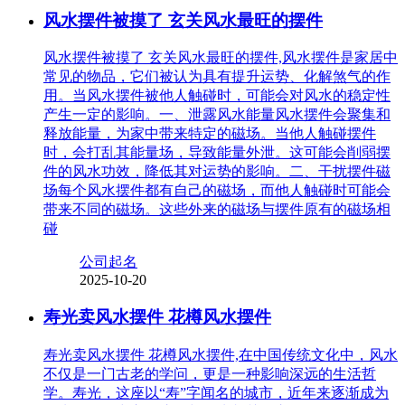
风水摆件被摸了 玄关风水最旺的摆件
风水摆件被摸了 玄关风水最旺的摆件,风水摆件是家居中
常见的物品，它们被认为具有提升运势、化解煞气的作
用。当风水摆件被他人触碰时，可能会对风水的稳定性
产生一定的影响。一、泄露风水能量风水摆件会聚集和
释放能量，为家中带来特定的磁场。当他人触碰摆件
时，会打乱其能量场，导致能量外泄。这可能会削弱摆
件的风水功效，降低其对运势的影响。二、干扰摆件磁
场每个风水摆件都有自己的磁场，而他人触碰时可能会
带来不同的磁场。这些外来的磁场与摆件原有的磁场相
碰
公司起名
2025-10-20
寿光卖风水摆件 花樽风水摆件
寿光卖风水摆件 花樽风水摆件,在中国传统文化中，风水
不仅是一门古老的学问，更是一种影响深远的生活哲
学。寿光，这座以“寿”字闻名的城市，近年来逐渐成为