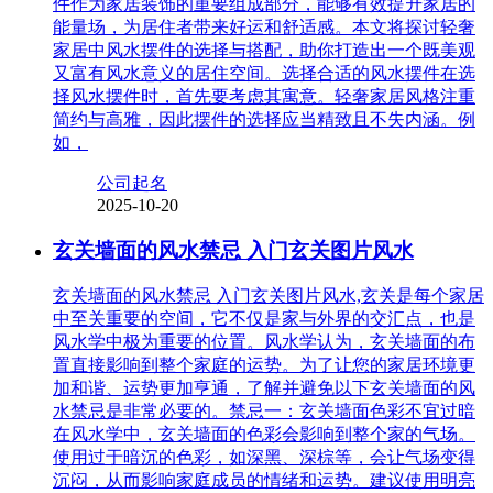
件作为家居装饰的重要组成部分，能够有效提升家居的
能量场，为居住者带来好运和舒适感。本文将探讨轻奢
家居中风水摆件的选择与搭配，助你打造出一个既美观
又富有风水意义的居住空间。选择合适的风水摆件在选
择风水摆件时，首先要考虑其寓意。轻奢家居风格注重
简约与高雅，因此摆件的选择应当精致且不失内涵。例
如，
公司起名
2025-10-20
玄关墙面的风水禁忌 入门玄关图片风水
玄关墙面的风水禁忌 入门玄关图片风水,玄关是每个家居
中至关重要的空间，它不仅是家与外界的交汇点，也是
风水学中极为重要的位置。风水学认为，玄关墙面的布
置直接影响到整个家庭的运势。为了让您的家居环境更
加和谐、运势更加亨通，了解并避免以下玄关墙面的风
水禁忌是非常必要的。禁忌一：玄关墙面色彩不宜过暗
在风水学中，玄关墙面的色彩会影响到整个家的气场。
使用过于暗沉的色彩，如深黑、深棕等，会让气场变得
沉闷，从而影响家庭成员的情绪和运势。建议使用明亮