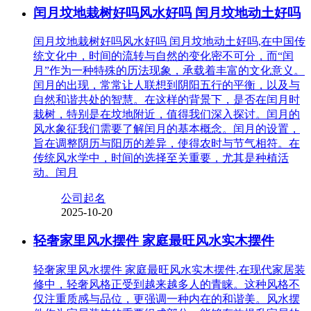
闰月坟地栽树好吗风水好吗 闰月坟地动土好吗
闰月坟地栽树好吗风水好吗 闰月坟地动土好吗,在中国传
统文化中，时间的流转与自然的变化密不可分，而“闰
月”作为一种特殊的历法现象，承载着丰富的文化意义。
闰月的出现，常常让人联想到阴阳五行的平衡，以及与
自然和谐共处的智慧。在这样的背景下，是否在闰月时
栽树，特别是在坟地附近，值得我们深入探讨。闰月的
风水象征我们需要了解闰月的基本概念。闰月的设置，
旨在调整阴历与阳历的差异，使得农时与节气相符。在
传统风水学中，时间的选择至关重要，尤其是种植活
动。闰月
公司起名
2025-10-20
轻奢家里风水摆件 家庭最旺风水实木摆件
轻奢家里风水摆件 家庭最旺风水实木摆件,在现代家居装
修中，轻奢风格正受到越来越多人的青睐。这种风格不
仅注重质感与品位，更强调一种内在的和谐美。风水摆