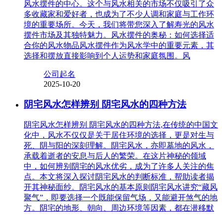
风水摆件的中心。这个与风水相关的市场不仅吸引了众
多收藏家和爱好者，也成为了不少人调和家庭与工作环
境的重要场所。今天，我们将带您深入了解寿光的风水
摆件市场及其独特魅力。风水摆件的奥秘：如何选择适
合你的风水物品风水摆件作为风水学中的重要元素，其
选择和摆放直接影响到个人运势和家庭氛围。风
公司起名
2025-10-20
阴宅风水怎样辨别 阴宅风水的四种方法
阴宅风水怎样辨别 阴宅风水的四种方法,在传统的中国文
化中，风水不仅仅是关于居住环境的选择，更是对生与
死、阴与阳的深刻理解。阴宅风水，亦即墓地的风水，
承载着逝者的安息与后人的繁荣。在这片神秘的领域
中，如何辨别阴宅的风水优劣，成为了许多人关注的焦
点。本文将深入探讨阴宅风水的判断标准，帮助读者揭
开其神秘面纱。阴宅风水的基本原则阴宅风水讲究“藏风
聚气”，即要选择一个既能保留气场，又能避开煞气的地
方。阴宅的地形、朝向、周边环境等因素，都在潜移默