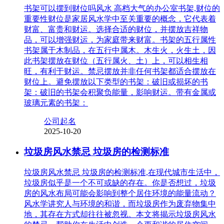
书架可以摆到财位吗风水 高档大气的办公室书架,财位的
重要性财位是家居风水学中至关重要的概念，它代表着
财富、富贵和财运。选择合适的财位，并摆放吉祥物
品，可以增强财运，为家庭带来财富。书架的五行属性
书架属于木制品，在五行中属木。木生火，火生土，因
此书架摆放在财位（五行属火、土）上，可以相生相
旺，有利于财运。禁忌摆放并非任何书架都适合摆放在
财位上。避免摆放以下类型的书架：破旧或损坏的书
架：破旧的书架会积聚负能量，影响财运。带有金属或
玻璃元素的书架：
公司起名
2025-10-20
垃圾房风水禁忌 垃圾房的检测标准
垃圾房风水禁忌 垃圾房的检测标准,在现代城市生活中，
垃圾房似乎是一个不可或缺的存在。你是否想过，垃圾
房的风水布局可能会影响到整个居住环境的能量流动？
风水学讲究人与环境的和谐，而垃圾房作为废弃物集中
地，其存在方式却往往被忽视。本文将揭示垃圾房风水