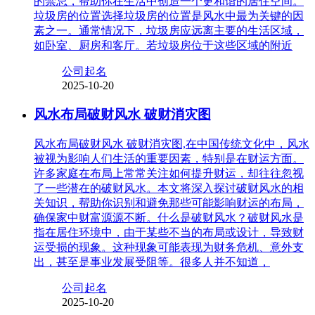
的禁忌，帮助你在生活中创造一个更和谐的居住空间。
垃圾房的位置选择垃圾房的位置是风水中最为关键的因
素之一。通常情况下，垃圾房应远离主要的生活区域，
如卧室、厨房和客厅。若垃圾房位于这些区域的附近
公司起名
2025-10-20
风水布局破财风水 破财消灾图
风水布局破财风水 破财消灾图,在中国传统文化中，风水
被视为影响人们生活的重要因素，特别是在财运方面。
许多家庭在布局上常常关注如何提升财运，却往往忽视
了一些潜在的破财风水。本文将深入探讨破财风水的相
关知识，帮助你识别和避免那些可能影响财运的布局，
确保家中财富源源不断。什么是破财风水？破财风水是
指在居住环境中，由于某些不当的布局或设计，导致财
运受损的现象。这种现象可能表现为财务危机、意外支
出，甚至是事业发展受阻等。很多人并不知道，
公司起名
2025-10-20