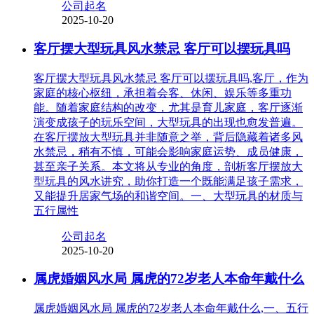
公司起名
2025-10-20
客厅摆大型玩具风水禁忌 客厅可以摆玩具吗
客厅摆大型玩具风水禁忌 客厅可以摆玩具吗,客厅，作为
家庭的核心枢纽，承担着会客、休闲、娱乐等多重功
能。随着家庭结构的改变，尤其是育儿家庭，客厅逐渐
演变成孩子的玩乐空间，大型玩具的出现也愈发普遍。
在客厅摆放大型玩具并非随意之举，背后隐藏着诸多风
水禁忌，稍有不慎，可能会影响家庭运势、成员健康，
甚至亲子关系。本文将从专业的角度，剖析客厅摆放大
型玩具的风水讲究，助你打造一个既能满足孩子需求，
又能提升居家气场的和谐空间。一、大型玩具的材质与
五行属性
公司起名
2025-10-20
属虎婚姻风水局 属虎的72岁老人本命年戴什么
属虎婚姻风水局 属虎的72岁老人本命年戴什么,一、五行