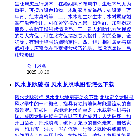
生旺属虎五行属木，在婚姻风水布局中，生旺木气尤为
重要。可摆放绿色植物、木制家具或饰品，如绿萝、万
年青、红木桌椅等。二、水木相生水生木，水对属虎婚
姻有滋养作用。可在卧室摆放水景，如鱼缸、加湿器或
喷泉，有助于增强感情运势。三、贵人相助北方为属虎
的贵人方位，可在此方位摆放贵人摆件，如关公像、金
鸡等，有利于增强婚姻稳定性。四、避开相冲属虎与属
猴相冲，应避免在卧室摆放猴形饰品。属虎克属蛇，忌
讳蛇形图
公司起名
2025-10-20
风水龙脉破损 风水龙脉地图要怎么下载
风水龙脉破损 风水龙脉地图要怎么下载,龙脉定义龙脉是
风水学中的一种概念，指具有独特地势与能量流动的自
然景观。它如同一条蜿蜒起伏的巨龙，承载着生机与祥
瑞。成因龙脉破损主要有以下几种成因：人为破坏：如
开山凿石、挖池填湖，破坏了龙脉的自然走向。自然灾
害：如地震、洪水、泥石流等，导致龙脉断裂或偏斜。
外部因素：如高压电塔、垃圾场等，破坏了龙脉的能量