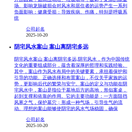
场。影响龙脉破损会对风水和居住者的运势产生一系列
负面影响：健康受损：导致疾病、伤痛，特别是呼吸系
统
公司起名
2025-10-20
阴宅风水案山 案山离阴宅多远
阴宅风水案山 案山离阴宅多远,阴宅风水，作为中国传统
文化的重要组成部分，蕴含着深厚的哲理和实践经验。
其中，案山作为风水布局中的关键要素，承担着保护和
引导的功能。正确选择和布置案山，不仅关乎家族的运
势，更影响后代的繁荣与安宁。案山的定义与功能在阴
宅风水中，案山是指位于墓地后方的高地，形似案桌，
起到支撑和依靠的作用。它的主要功能是：一方面阻挡
风寒之气，保护墓穴；形成一种气场，引导生气的流
动。理想的案山能够使阴宅的风水气场稳固，确保
公司起名
2025-10-20