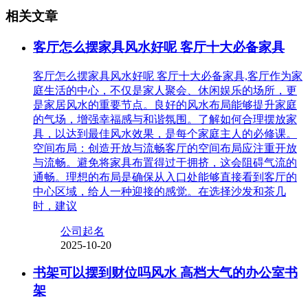
相关文章
客厅怎么摆家具风水好呢 客厅十大必备家具
客厅怎么摆家具风水好呢 客厅十大必备家具,客厅作为家
庭生活的中心，不仅是家人聚会、休闲娱乐的场所，更
是家居风水的重要节点。良好的风水布局能够提升家庭
的气场，增强幸福感与和谐氛围。了解如何合理摆放家
具，以达到最佳风水效果，是每个家庭主人的必修课。
空间布局：创造开放与流畅客厅的空间布局应注重开放
与流畅。避免将家具布置得过于拥挤，这会阻碍气流的
通畅。理想的布局是确保从入口处能够直接看到客厅的
中心区域，给人一种迎接的感觉。在选择沙发和茶几
时，建议
公司起名
2025-10-20
书架可以摆到财位吗风水 高档大气的办公室书
架