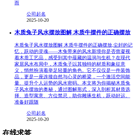
而
公司起名
2025-10-20
木质兔子风水摆放图解 木质牛摆件的正确摆放
木质兔子风水摆放图解 木质牛摆件的正确摆放,尘封的记
忆，跃动的灵魂——木兔带来的风水新境你是否曾凝视
着木质工艺品，感受到其中蕴藏的温润与生机？在现代
家居风水布局中，木质兔子以其独特的材质和象征意
义，悄然扮演着举足轻重的角色。它不仅仅是一件装饰
品，更是一座连接自然与心灵的桥梁，一个激活空间能
量、提升个人运势的风水密码。本文将为你揭秘木质兔
子风水摆放的奥秘，通过图解形式，深入剖析其材质选
择、造型寓意、方位禁忌，助你雕琢生机，跃动好运。
准备好跟随
公司起名
2025-10-20
在线求签