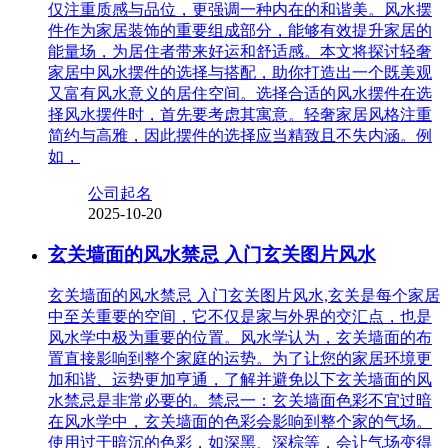
仅注重质感与品位，更强调一种内在的和谐美。风水摆
件作为家居装饰的重要组成部分，能够有效提升家居的
能量场，为居住者带来好运和舒适感。本文将探讨轻奢
家居中风水摆件的选择与搭配，助你打造出一个既美观
又富有风水意义的居住空间。选择合适的风水摆件在选
择风水摆件时，首先要考虑其寓意。轻奢家居风格注重
简约与高雅，因此摆件的选择应当精致且不失内涵。例
如，
公司起名
2025-10-20
玄关墙面的风水禁忌 入门玄关图片风水
玄关墙面的风水禁忌 入门玄关图片风水,玄关是每个家居
中至关重要的空间，它不仅是家与外界的交汇点，也是
风水学中极为重要的位置。风水学认为，玄关墙面的布
置直接影响到整个家庭的运势。为了让您的家居环境更
加和谐、运势更加亨通，了解并避免以下玄关墙面的风
水禁忌是非常必要的。禁忌一：玄关墙面色彩不宜过暗
在风水学中，玄关墙面的色彩会影响到整个家的气场。
使用过于暗沉的色彩，如深黑、深棕等，会让气场变得