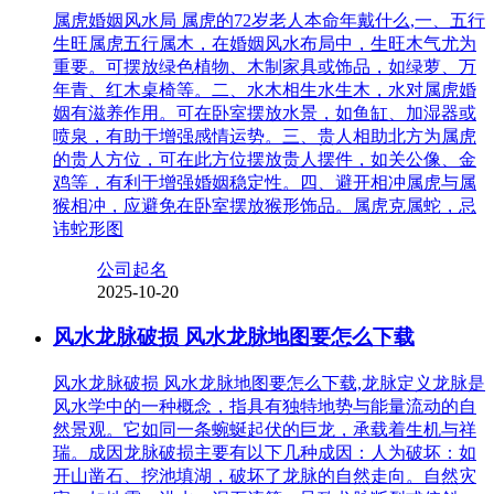
属虎婚姻风水局 属虎的72岁老人本命年戴什么,一、五行
生旺属虎五行属木，在婚姻风水布局中，生旺木气尤为
重要。可摆放绿色植物、木制家具或饰品，如绿萝、万
年青、红木桌椅等。二、水木相生水生木，水对属虎婚
姻有滋养作用。可在卧室摆放水景，如鱼缸、加湿器或
喷泉，有助于增强感情运势。三、贵人相助北方为属虎
的贵人方位，可在此方位摆放贵人摆件，如关公像、金
鸡等，有利于增强婚姻稳定性。四、避开相冲属虎与属
猴相冲，应避免在卧室摆放猴形饰品。属虎克属蛇，忌
讳蛇形图
公司起名
2025-10-20
风水龙脉破损 风水龙脉地图要怎么下载
风水龙脉破损 风水龙脉地图要怎么下载,龙脉定义龙脉是
风水学中的一种概念，指具有独特地势与能量流动的自
然景观。它如同一条蜿蜒起伏的巨龙，承载着生机与祥
瑞。成因龙脉破损主要有以下几种成因：人为破坏：如
开山凿石、挖池填湖，破坏了龙脉的自然走向。自然灾