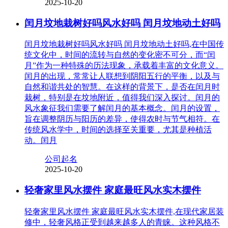
2025-10-20
闰月坟地栽树好吗风水好吗 闰月坟地动土好吗
闰月坟地栽树好吗风水好吗 闰月坟地动土好吗,在中国传
统文化中，时间的流转与自然的变化密不可分，而“闰
月”作为一种特殊的历法现象，承载着丰富的文化意义。
闰月的出现，常常让人联想到阴阳五行的平衡，以及与
自然和谐共处的智慧。在这样的背景下，是否在闰月时
栽树，特别是在坟地附近，值得我们深入探讨。闰月的
风水象征我们需要了解闰月的基本概念。闰月的设置，
旨在调整阴历与阳历的差异，使得农时与节气相符。在
传统风水学中，时间的选择至关重要，尤其是种植活
动。闰月
公司起名
2025-10-20
轻奢家里风水摆件 家庭最旺风水实木摆件
轻奢家里风水摆件 家庭最旺风水实木摆件,在现代家居装
修中，轻奢风格正受到越来越多人的青睐。这种风格不