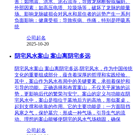
害：如地震、洪水、泥石流等，导致龙脉断裂或偏斜。
外部因素：如高压电塔、垃圾场等，破坏了龙脉的能量
场。影响龙脉破损会对风水和居住者的运势产生一系列
负面影响：健康受损：导致疾病、伤痛，特别是呼吸系
统
公司起名
2025-10-20
阴宅风水案山 案山离阴宅多远
阴宅风水案山 案山离阴宅多远,阴宅风水，作为中国传统
文化的重要组成部分，蕴含着深厚的哲理和实践经验。
其中，案山作为风水布局中的关键要素，承担着保护和
引导的功能。正确选择和布置案山，不仅关乎家族的运
势，更影响后代的繁荣与安宁。案山的定义与功能在阴
宅风水中，案山是指位于墓地后方的高地，形似案桌，
起到支撑和依靠的作用。它的主要功能是：一方面阻挡
风寒之气，保护墓穴；形成一种气场，引导生气的流
动。理想的案山能够使阴宅的风水气场稳固，确保
公司起名