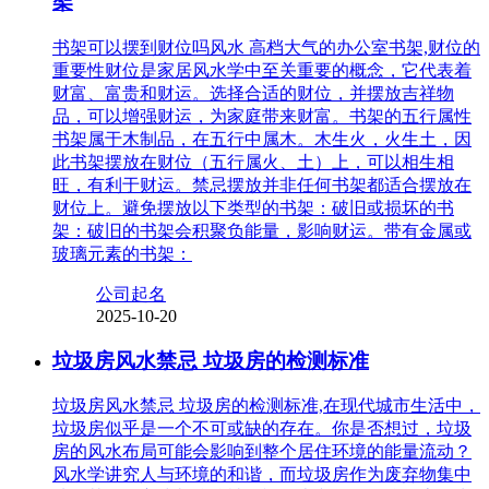
架
书架可以摆到财位吗风水 高档大气的办公室书架,财位的
重要性财位是家居风水学中至关重要的概念，它代表着
财富、富贵和财运。选择合适的财位，并摆放吉祥物
品，可以增强财运，为家庭带来财富。书架的五行属性
书架属于木制品，在五行中属木。木生火，火生土，因
此书架摆放在财位（五行属火、土）上，可以相生相
旺，有利于财运。禁忌摆放并非任何书架都适合摆放在
财位上。避免摆放以下类型的书架：破旧或损坏的书
架：破旧的书架会积聚负能量，影响财运。带有金属或
玻璃元素的书架：
公司起名
2025-10-20
垃圾房风水禁忌 垃圾房的检测标准
垃圾房风水禁忌 垃圾房的检测标准,在现代城市生活中，
垃圾房似乎是一个不可或缺的存在。你是否想过，垃圾
房的风水布局可能会影响到整个居住环境的能量流动？
风水学讲究人与环境的和谐，而垃圾房作为废弃物集中