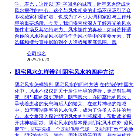
学。寿光，这座以“寿”字闻名的城市，近年来逐渐成为
风水摆件的中心。这个与风水相关的市场不仅吸引了众
多收藏家和爱好者，也成为了不少人调和家庭与工作环
境的重要场所。今天，我们将带您深入了解寿光的风水
摆件市场及其独特魅力。风水摆件的奥秘：如何选择适
合你的风水物品风水摆件作为风水学中的重要元素，其
选择和摆放直接影响到个人运势和家庭氛围。风
公司起名
2025-10-20
阴宅风水怎样辨别 阴宅风水的四种方法
阴宅风水怎样辨别 阴宅风水的四种方法,在传统的中国文
化中，风水不仅仅是关于居住环境的选择，更是对生与
死、阴与阳的深刻理解。阴宅风水，亦即墓地的风水，
承载着逝者的安息与后人的繁荣。在这片神秘的领域
中，如何辨别阴宅的风水优劣，成为了许多人关注的焦
点。本文将深入探讨阴宅风水的判断标准，帮助读者揭
开其神秘面纱。阴宅风水的基本原则阴宅风水讲究“藏风
聚气”，即要选择一个既能保留气场，又能避开煞气的地
方。阴宅的地形、朝向、周边环境等因素，都在潜移默