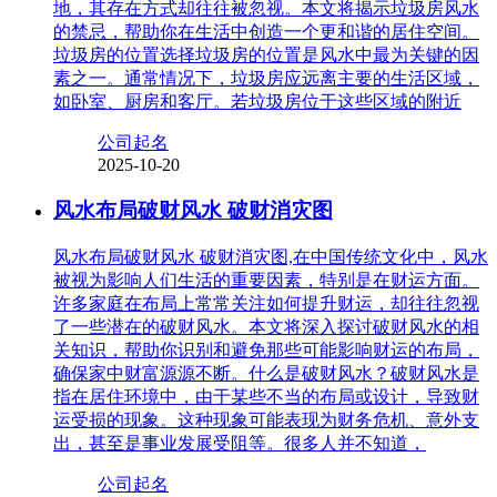
地，其存在方式却往往被忽视。本文将揭示垃圾房风水
的禁忌，帮助你在生活中创造一个更和谐的居住空间。
垃圾房的位置选择垃圾房的位置是风水中最为关键的因
素之一。通常情况下，垃圾房应远离主要的生活区域，
如卧室、厨房和客厅。若垃圾房位于这些区域的附近
公司起名
2025-10-20
风水布局破财风水 破财消灾图
风水布局破财风水 破财消灾图,在中国传统文化中，风水
被视为影响人们生活的重要因素，特别是在财运方面。
许多家庭在布局上常常关注如何提升财运，却往往忽视
了一些潜在的破财风水。本文将深入探讨破财风水的相
关知识，帮助你识别和避免那些可能影响财运的布局，
确保家中财富源源不断。什么是破财风水？破财风水是
指在居住环境中，由于某些不当的布局或设计，导致财
运受损的现象。这种现象可能表现为财务危机、意外支
出，甚至是事业发展受阻等。很多人并不知道，
公司起名