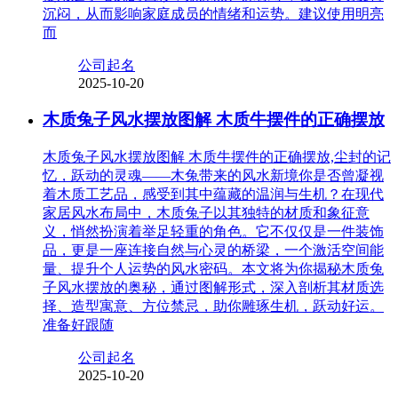
沉闷，从而影响家庭成员的情绪和运势。建议使用明亮
而
公司起名
2025-10-20
木质兔子风水摆放图解 木质牛摆件的正确摆放
木质兔子风水摆放图解 木质牛摆件的正确摆放,尘封的记
忆，跃动的灵魂——木兔带来的风水新境你是否曾凝视
着木质工艺品，感受到其中蕴藏的温润与生机？在现代
家居风水布局中，木质兔子以其独特的材质和象征意
义，悄然扮演着举足轻重的角色。它不仅仅是一件装饰
品，更是一座连接自然与心灵的桥梁，一个激活空间能
量、提升个人运势的风水密码。本文将为你揭秘木质兔
子风水摆放的奥秘，通过图解形式，深入剖析其材质选
择、造型寓意、方位禁忌，助你雕琢生机，跃动好运。
准备好跟随
公司起名
2025-10-20