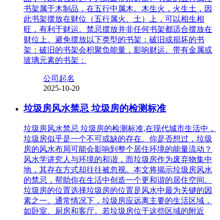
书架属于木制品，在五行中属木。木生火，火生土，因
此书架摆放在财位（五行属火、土）上，可以相生相
旺，有利于财运。禁忌摆放并非任何书架都适合摆放在
财位上。避免摆放以下类型的书架：破旧或损坏的书
架：破旧的书架会积聚负能量，影响财运。带有金属或
玻璃元素的书架：
公司起名
2025-10-20
垃圾房风水禁忌 垃圾房的检测标准
垃圾房风水禁忌 垃圾房的检测标准,在现代城市生活中，
垃圾房似乎是一个不可或缺的存在。你是否想过，垃圾
房的风水布局可能会影响到整个居住环境的能量流动？
风水学讲究人与环境的和谐，而垃圾房作为废弃物集中
地，其存在方式却往往被忽视。本文将揭示垃圾房风水
的禁忌，帮助你在生活中创造一个更和谐的居住空间。
垃圾房的位置选择垃圾房的位置是风水中最为关键的因
素之一。通常情况下，垃圾房应远离主要的生活区域，
如卧室、厨房和客厅。若垃圾房位于这些区域的附近