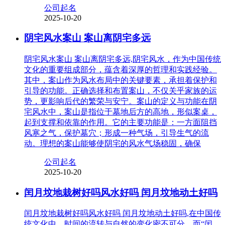
公司起名
2025-10-20
阴宅风水案山 案山离阴宅多远
阴宅风水案山 案山离阴宅多远,阴宅风水，作为中国传统
文化的重要组成部分，蕴含着深厚的哲理和实践经验。
其中，案山作为风水布局中的关键要素，承担着保护和
引导的功能。正确选择和布置案山，不仅关乎家族的运
势，更影响后代的繁荣与安宁。案山的定义与功能在阴
宅风水中，案山是指位于墓地后方的高地，形似案桌，
起到支撑和依靠的作用。它的主要功能是：一方面阻挡
风寒之气，保护墓穴；形成一种气场，引导生气的流
动。理想的案山能够使阴宅的风水气场稳固，确保
公司起名
2025-10-20
闰月坟地栽树好吗风水好吗 闰月坟地动土好吗
闰月坟地栽树好吗风水好吗 闰月坟地动土好吗,在中国传
统文化中，时间的流转与自然的变化密不可分，而“闰