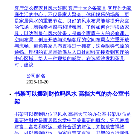
客厅怎么摆家具风水好呢 客厅十大必备家具,客厅作为家
庭生活的中心，不仅是家人聚会、休闲娱乐的场所，更
是家居风水的重要节点。良好的风水布局能够提升家庭
的气场，增强幸福感与和谐氛围。了解如何合理摆放家
具，以达到最佳风水效果，是每个家庭主人的必修课。
空间布局：创造开放与流畅客厅的空间布局应注重开放
与流畅。避免将家具布置得过于拥挤，这会阻碍气流的
通畅。理想的布局是确保从入口处能够直接看到客厅的
中心区域，给人一种迎接的感觉。在选择沙发和茶几
时，建议
公司起名
2025-10-20
书架可以摆到财位吗风水 高档大气的办公室书
架
书架可以摆到财位吗风水 高档大气的办公室书架,财位的
重要性财位是家居风水学中至关重要的概念，它代表着
财富、富贵和财运。选择合适的财位，并摆放吉祥物
品，可以增强财运，为家庭带来财富。书架的五行属性