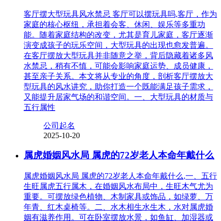
客厅摆大型玩具风水禁忌 客厅可以摆玩具吗,客厅，作为
家庭的核心枢纽，承担着会客、休闲、娱乐等多重功
能。随着家庭结构的改变，尤其是育儿家庭，客厅逐渐
演变成孩子的玩乐空间，大型玩具的出现也愈发普遍。
在客厅摆放大型玩具并非随意之举，背后隐藏着诸多风
水禁忌，稍有不慎，可能会影响家庭运势、成员健康，
甚至亲子关系。本文将从专业的角度，剖析客厅摆放大
型玩具的风水讲究，助你打造一个既能满足孩子需求，
又能提升居家气场的和谐空间。一、大型玩具的材质与
五行属性
公司起名
2025-10-20
属虎婚姻风水局 属虎的72岁老人本命年戴什么
属虎婚姻风水局 属虎的72岁老人本命年戴什么,一、五行
生旺属虎五行属木，在婚姻风水布局中，生旺木气尤为
重要。可摆放绿色植物、木制家具或饰品，如绿萝、万
年青、红木桌椅等。二、水木相生水生木，水对属虎婚
姻有滋养作用。可在卧室摆放水景，如鱼缸、加湿器或