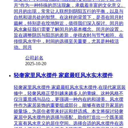
月”作为一种特殊的历法现象，承载着丰富的文化意义。
闰月的出现，常常让人联想到阴阳五行的平衡，以及与
自然和谐共处的智慧。在这样的背景下，是否在闰月时
栽树，特别是在坟地附近，值得我们深入探讨。闰月的
风水象征我们需要了解闰月的基本概念。闰月的设置，
旨在调整阴历与阳历的差异，使得农时与节气相符。在
传统风水学中，时间的选择至关重要，尤其是种植活
动。闰月
公司起名
2025-10-20
轻奢家里风水摆件 家庭最旺风水实木摆件
轻奢家里风水摆件 家庭最旺风水实木摆件,在现代家居装
修中，轻奢风格正受到越来越多人的青睐。这种风格不
仅注重质感与品位，更强调一种内在的和谐美。风水摆
件作为家居装饰的重要组成部分，能够有效提升家居的
能量场，为居住者带来好运和舒适感。本文将探讨轻奢
家居中风水摆件的选择与搭配，助你打造出一个既美观
又富有风水意义的居住空间。选择合适的风水摆件在选