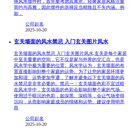
择风水摆件时，首先要考虑其寓意。轻奢家居风格注重
简约与高雅，因此摆件的选择应当精致且不失内涵。例
如，
公司起名
2025-10-20
玄关墙面的风水禁忌 入门玄关图片风水
玄关墙面的风水禁忌 入门玄关图片风水,玄关是每个家居
中至关重要的空间，它不仅是家与外界的交汇点，也是
风水学中极为重要的位置。风水学认为，玄关墙面的布
置直接影响到整个家庭的运势。为了让您的家居环境更
加和谐、运势更加亨通，了解并避免以下玄关墙面的风
水禁忌是非常必要的。禁忌一：玄关墙面色彩不宜过暗
在风水学中，玄关墙面的色彩会影响到整个家的气场。
使用过于暗沉的色彩，如深黑、深棕等，会让气场变得
沉闷，从而影响家庭成员的情绪和运势。建议使用明亮
而
公司起名
2025-10-20