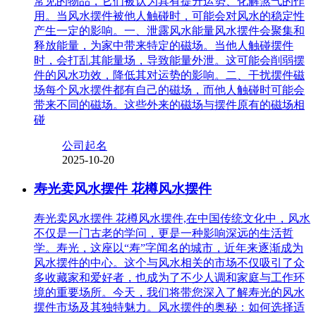
常见的物品，它们被认为具有提升运势、化解煞气的作
用。当风水摆件被他人触碰时，可能会对风水的稳定性
产生一定的影响。一、泄露风水能量风水摆件会聚集和
释放能量，为家中带来特定的磁场。当他人触碰摆件
时，会打乱其能量场，导致能量外泄。这可能会削弱摆
件的风水功效，降低其对运势的影响。二、干扰摆件磁
场每个风水摆件都有自己的磁场，而他人触碰时可能会
带来不同的磁场。这些外来的磁场与摆件原有的磁场相
碰
公司起名
2025-10-20
寿光卖风水摆件 花樽风水摆件
寿光卖风水摆件 花樽风水摆件,在中国传统文化中，风水
不仅是一门古老的学问，更是一种影响深远的生活哲
学。寿光，这座以“寿”字闻名的城市，近年来逐渐成为
风水摆件的中心。这个与风水相关的市场不仅吸引了众
多收藏家和爱好者，也成为了不少人调和家庭与工作环
境的重要场所。今天，我们将带您深入了解寿光的风水
摆件市场及其独特魅力。风水摆件的奥秘：如何选择适