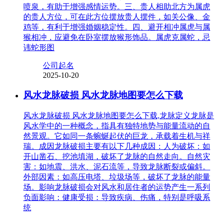
喷泉，有助于增强感情运势。三、贵人相助北方为属虎
的贵人方位，可在此方位摆放贵人摆件，如关公像、金
鸡等，有利于增强婚姻稳定性。四、避开相冲属虎与属
猴相冲，应避免在卧室摆放猴形饰品。属虎克属蛇，忌
讳蛇形图
公司起名
2025-10-20
风水龙脉破损 风水龙脉地图要怎么下载
风水龙脉破损 风水龙脉地图要怎么下载,龙脉定义龙脉是
风水学中的一种概念，指具有独特地势与能量流动的自
然景观。它如同一条蜿蜒起伏的巨龙，承载着生机与祥
瑞。成因龙脉破损主要有以下几种成因：人为破坏：如
开山凿石、挖池填湖，破坏了龙脉的自然走向。自然灾
害：如地震、洪水、泥石流等，导致龙脉断裂或偏斜。
外部因素：如高压电塔、垃圾场等，破坏了龙脉的能量
场。影响龙脉破损会对风水和居住者的运势产生一系列
负面影响：健康受损：导致疾病、伤痛，特别是呼吸系
统