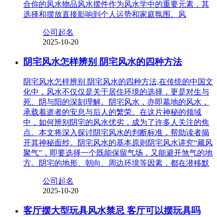
合你的风水物品风水摆件作为风水学中的重要元素，其
选择和摆放直接影响到个人运势和家庭氛围。风
公司起名
2025-10-20
阴宅风水怎样辨别 阴宅风水的四种方法
阴宅风水怎样辨别 阴宅风水的四种方法,在传统的中国文
化中，风水不仅仅是关于居住环境的选择，更是对生与
死、阴与阳的深刻理解。阴宅风水，亦即墓地的风水，
承载着逝者的安息与后人的繁荣。在这片神秘的领域
中，如何辨别阴宅的风水优劣，成为了许多人关注的焦
点。本文将深入探讨阴宅风水的判断标准，帮助读者揭
开其神秘面纱。阴宅风水的基本原则阴宅风水讲究“藏风
聚气”，即要选择一个既能保留气场，又能避开煞气的地
方。阴宅的地形、朝向、周边环境等因素，都在潜移默
公司起名
2025-10-20
客厅摆大型玩具风水禁忌 客厅可以摆玩具吗