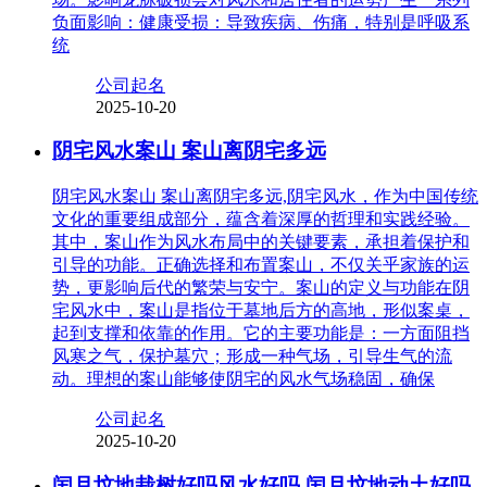
负面影响：健康受损：导致疾病、伤痛，特别是呼吸系
统
公司起名
2025-10-20
阴宅风水案山 案山离阴宅多远
阴宅风水案山 案山离阴宅多远,阴宅风水，作为中国传统
文化的重要组成部分，蕴含着深厚的哲理和实践经验。
其中，案山作为风水布局中的关键要素，承担着保护和
引导的功能。正确选择和布置案山，不仅关乎家族的运
势，更影响后代的繁荣与安宁。案山的定义与功能在阴
宅风水中，案山是指位于墓地后方的高地，形似案桌，
起到支撑和依靠的作用。它的主要功能是：一方面阻挡
风寒之气，保护墓穴；形成一种气场，引导生气的流
动。理想的案山能够使阴宅的风水气场稳固，确保
公司起名
2025-10-20
闰月坟地栽树好吗风水好吗 闰月坟地动土好吗