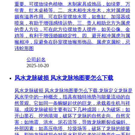
重要。可摆放绿色植物、木制家具或饰品，如绿萝、万
年青、红木桌椅等。二、水木相生水生木，水对属虎婚
姻有滋养作用。可在卧室摆放水景，如鱼缸、加湿器或
喷泉，有助于增强感情运势。三、贵人相助北方为属虎
的贵人方位，可在此方位摆放贵人摆件，如关公像、金
鸡等，有利于增强婚姻稳定性。四、避开相冲属虎与属
猴相冲，应避免在卧室摆放猴形饰品。属虎克属蛇，忌
讳蛇形图
公司起名
2025-10-20
风水龙脉破损 风水龙脉地图要怎么下载
风水龙脉破损 风水龙脉地图要怎么下载,龙脉定义龙脉是
风水学中的一种概念，指具有独特地势与能量流动的自
然景观。它如同一条蜿蜒起伏的巨龙，承载着生机与祥
瑞。成因龙脉破损主要有以下几种成因：人为破坏：如
开山凿石、挖池填湖，破坏了龙脉的自然走向。自然灾
害：如地震、洪水、泥石流等，导致龙脉断裂或偏斜。
外部因素：如高压电塔、垃圾场等，破坏了龙脉的能量
场。影响龙脉破损会对风水和居住者的运势产生一系列