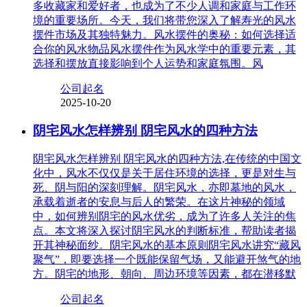
多收藏家和爱好者，也成为了不少人调和家庭与工作环
境的重要场所。今天，我们将带您深入了解寿光的风水
摆件市场及其独特魅力。风水摆件的奥秘：如何选择适
合你的风水物品风水摆件作为风水学中的重要元素，其
选择和摆放直接影响到个人运势和家庭氛围。风
公司起名
2025-10-20
阴宅风水怎样辨别 阴宅风水的四种方法
阴宅风水怎样辨别 阴宅风水的四种方法,在传统的中国文
化中，风水不仅仅是关于居住环境的选择，更是对生与
死、阴与阳的深刻理解。阴宅风水，亦即墓地的风水，
承载着逝者的安息与后人的繁荣。在这片神秘的领域
中，如何辨别阴宅的风水优劣，成为了许多人关注的焦
点。本文将深入探讨阴宅风水的判断标准，帮助读者揭
开其神秘面纱。阴宅风水的基本原则阴宅风水讲究“藏风
聚气”，即要选择一个既能保留气场，又能避开煞气的地
方。阴宅的地形、朝向、周边环境等因素，都在潜移默
公司起名