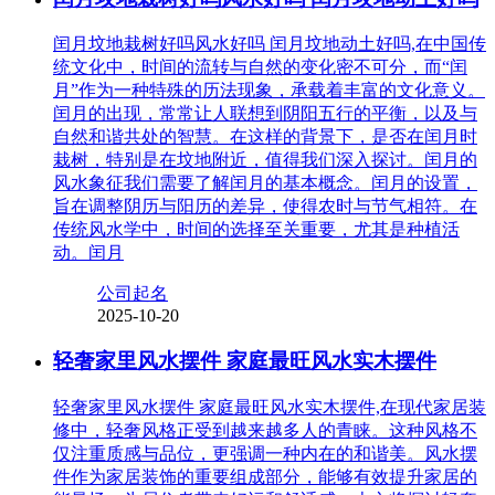
闰月坟地栽树好吗风水好吗 闰月坟地动土好吗,在中国传
统文化中，时间的流转与自然的变化密不可分，而“闰
月”作为一种特殊的历法现象，承载着丰富的文化意义。
闰月的出现，常常让人联想到阴阳五行的平衡，以及与
自然和谐共处的智慧。在这样的背景下，是否在闰月时
栽树，特别是在坟地附近，值得我们深入探讨。闰月的
风水象征我们需要了解闰月的基本概念。闰月的设置，
旨在调整阴历与阳历的差异，使得农时与节气相符。在
传统风水学中，时间的选择至关重要，尤其是种植活
动。闰月
公司起名
2025-10-20
轻奢家里风水摆件 家庭最旺风水实木摆件
轻奢家里风水摆件 家庭最旺风水实木摆件,在现代家居装
修中，轻奢风格正受到越来越多人的青睐。这种风格不
仅注重质感与品位，更强调一种内在的和谐美。风水摆
件作为家居装饰的重要组成部分，能够有效提升家居的