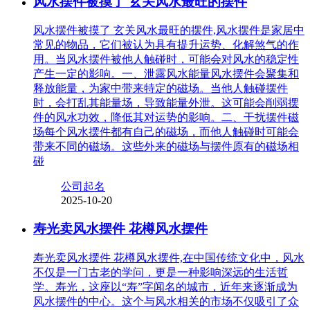
风水摆件被摸了 玄关风水最旺的摆件
风水摆件被摸了 玄关风水最旺的摆件,风水摆件是家居中
常见的物品，它们被认为具有提升运势、化解煞气的作
用。当风水摆件被他人触碰时，可能会对风水的稳定性
产生一定的影响。一、泄露风水能量风水摆件会聚集和
释放能量，为家中带来特定的磁场。当他人触碰摆件
时，会打乱其能量场，导致能量外泄。这可能会削弱摆
件的风水功效，降低其对运势的影响。二、干扰摆件磁
场每个风水摆件都有自己的磁场，而他人触碰时可能会
带来不同的磁场。这些外来的磁场与摆件原有的磁场相
碰
公司起名
2025-10-20
寿光卖风水摆件 花樽风水摆件
寿光卖风水摆件 花樽风水摆件,在中国传统文化中，风水
不仅是一门古老的学问，更是一种影响深远的生活哲
学。寿光，这座以“寿”字闻名的城市，近年来逐渐成为
风水摆件的中心。这个与风水相关的市场不仅吸引了众