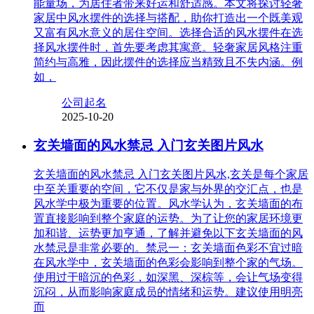
能量场，为居住者带来好运和舒适感。本文将探讨轻奢
家居中风水摆件的选择与搭配，助你打造出一个既美观
又富有风水意义的居住空间。选择合适的风水摆件在选
择风水摆件时，首先要考虑其寓意。轻奢家居风格注重
简约与高雅，因此摆件的选择应当精致且不失内涵。例
如，
公司起名
2025-10-20
玄关墙面的风水禁忌 入门玄关图片风水
玄关墙面的风水禁忌 入门玄关图片风水,玄关是每个家居
中至关重要的空间，它不仅是家与外界的交汇点，也是
风水学中极为重要的位置。风水学认为，玄关墙面的布
置直接影响到整个家庭的运势。为了让您的家居环境更
加和谐、运势更加亨通，了解并避免以下玄关墙面的风
水禁忌是非常必要的。禁忌一：玄关墙面色彩不宜过暗
在风水学中，玄关墙面的色彩会影响到整个家的气场。
使用过于暗沉的色彩，如深黑、深棕等，会让气场变得
沉闷，从而影响家庭成员的情绪和运势。建议使用明亮
而