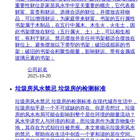
重要性财位是家居风水学中至关重要的概念，它代表着
财富、富贵和财运。选择合适的财位，并摆放吉祥物
品，可以增强财运，为家庭带来财富。书架的五行属性
书架属于木制品，在五行中属木。木生火，火生土，因
此书架摆放在财位（五行属火、土）上，可以相生相
旺，有利于财运。禁忌摆放并非任何书架都适合摆放在
财位上。避免摆放以下类型的书架：破旧或损坏的书
架：破旧的书架会积聚负能量，影响财运。带有金属或
玻璃元素的书架：
公司起名
2025-10-20
垃圾房风水禁忌 垃圾房的检测标准
垃圾房风水禁忌 垃圾房的检测标准,在现代城市生活中，
垃圾房似乎是一个不可或缺的存在。你是否想过，垃圾
房的风水布局可能会影响到整个居住环境的能量流动？
风水学讲究人与环境的和谐，而垃圾房作为废弃物集中
地，其存在方式却往往被忽视。本文将揭示垃圾房风水
的禁忌，帮助你在生活中创造一个更和谐的居住空间。