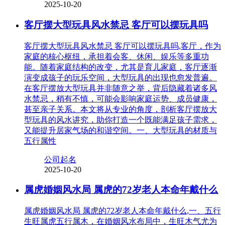
2025-10-20
客厅摆大型玩具风水禁忌 客厅可以摆玩具吗
客厅摆大型玩具风水禁忌 客厅可以摆玩具吗,客厅，作为
家庭的核心枢纽，承担着会客、休闲、娱乐等多重功
能。随着家庭结构的改变，尤其是育儿家庭，客厅逐渐
演变成孩子的玩乐空间，大型玩具的出现也愈发普遍。
在客厅摆放大型玩具并非随意之举，背后隐藏着诸多风
水禁忌，稍有不慎，可能会影响家庭运势、成员健康，
甚至亲子关系。本文将从专业的角度，剖析客厅摆放大
型玩具的风水讲究，助你打造一个既能满足孩子需求，
又能提升居家气场的和谐空间。一、大型玩具的材质与
五行属性
公司起名
2025-10-20
属虎婚姻风水局 属虎的72岁老人本命年戴什么
属虎婚姻风水局 属虎的72岁老人本命年戴什么,一、五行
生旺属虎五行属木，在婚姻风水布局中，生旺木气尤为