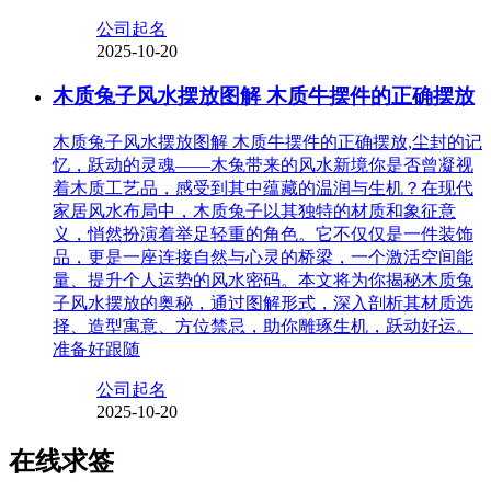
公司起名
2025-10-20
木质兔子风水摆放图解 木质牛摆件的正确摆放
木质兔子风水摆放图解 木质牛摆件的正确摆放,尘封的记
忆，跃动的灵魂——木兔带来的风水新境你是否曾凝视
着木质工艺品，感受到其中蕴藏的温润与生机？在现代
家居风水布局中，木质兔子以其独特的材质和象征意
义，悄然扮演着举足轻重的角色。它不仅仅是一件装饰
品，更是一座连接自然与心灵的桥梁，一个激活空间能
量、提升个人运势的风水密码。本文将为你揭秘木质兔
子风水摆放的奥秘，通过图解形式，深入剖析其材质选
择、造型寓意、方位禁忌，助你雕琢生机，跃动好运。
准备好跟随
公司起名
2025-10-20
在线求签