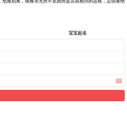
危难别离，病难等无所不至因而是吉凶相办的运格，志弱者绝
宝宝起名