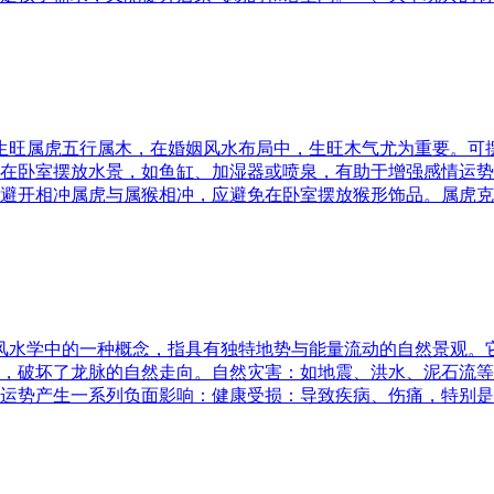
五行生旺属虎五行属木，在婚姻风水布局中，生旺木气尤为重要。
在卧室摆放水景，如鱼缸、加湿器或喷泉，有助于增强感情运势
避开相冲属虎与属猴相冲，应避免在卧室摆放猴形饰品。属虎克
是风水学中的一种概念，指具有独特地势与能量流动的自然景观
，破坏了龙脉的自然走向。自然灾害：如地震、洪水、泥石流等
运势产生一系列负面影响：健康受损：导致疾病、伤痛，特别是