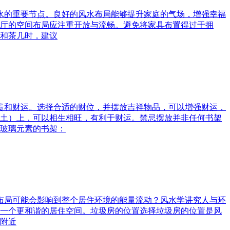
风水的重要节点。良好的风水布局能够提升家庭的气场，增强幸福
厅的空间布局应注重开放与流畅。避免将家具布置得过于拥
和茶几时，建议
富贵和财运。选择合适的财位，并摆放吉祥物品，可以增强财运，
土）上，可以相生相旺，有利于财运。禁忌摆放并非任何书架
玻璃元素的书架：
水布局可能会影响到整个居住环境的能量流动？风水学讲究人与环
一个更和谐的居住空间。垃圾房的位置选择垃圾房的位置是风
附近