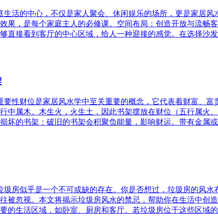
家庭生活的中心，不仅是家人聚会、休闲娱乐的场所，更是家居
效果，是每个家庭主人的必修课。空间布局：创造开放与流畅客
够直接看到客厅的中心区域，给人一种迎接的感觉。在选择沙发
架
的重要性财位是家居风水学中至关重要的概念，它代表着财富、
行中属木。木生火，火生土，因此书架摆放在财位（五行属火、
损坏的书架：破旧的书架会积聚负能量，影响财运。带有金属或
，垃圾房似乎是一个不可或缺的存在。你是否想过，垃圾房的风
往被忽视。本文将揭示垃圾房风水的禁忌，帮助你在生活中创造
要的生活区域，如卧室、厨房和客厅。若垃圾房位于这些区域的