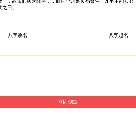
了，故表面颇为隆盛，，而内里则是灾祸叠生，凡事不能安心，
功之日。
八字改名
八字起名