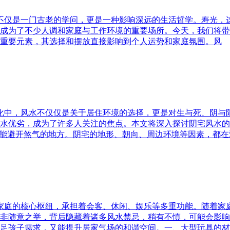
水不仅是一门古老的学问，更是一种影响深远的生活哲学。寿光，
成为了不少人调和家庭与工作环境的重要场所。今天，我们将带
重要元素，其选择和摆放直接影响到个人运势和家庭氛围。风
文化中，风水不仅仅是关于居住环境的选择，更是对生与死、阴
水优劣，成为了许多人关注的焦点。本文将深入探讨阴宅风水的
又能避开煞气的地方。阴宅的地形、朝向、周边环境等因素，都在
为家庭的核心枢纽，承担着会客、休闲、娱乐等多重功能。随着
非随意之举，背后隐藏着诸多风水禁忌，稍有不慎，可能会影响
足孩子需求，又能提升居家气场的和谐空间。一、大型玩具的材