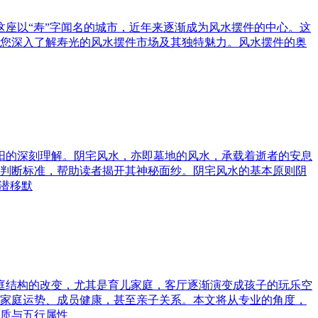
这座以“寿”字闻名的城市，近年来逐渐成为风水摆件的中心。这
您深入了解寿光的风水摆件市场及其独特魅力。风水摆件的奥
与阳的深刻理解。阴宅风水，亦即墓地的风水，承载着逝者的安息
判断标准，帮助读者揭开其神秘面纱。阴宅风水的基本原则阴
潜移默
家庭结构的改变，尤其是育儿家庭，客厅逐渐演变成孩子的玩乐空
家庭运势、成员健康，甚至亲子关系。本文将从专业的角度，
质与五行属性