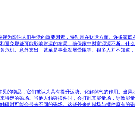
水被视为影响人们生活的重要因素，特别是在财运方面。许多家
和避免那些可能影响财运的布局，确保家中财富源源不断。什么
务危机、意外支出，甚至是事业发展受阻等。很多人并不知道，
中常见的物品，它们被认为具有提升运势、化解煞气的作用。当
来特定的磁场。当他人触碰摆件时，会打乱其能量场，导致能量
触碰时可能会带来不同的磁场。这些外来的磁场与摆件原有的磁