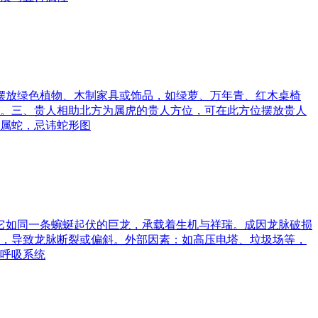
可摆放绿色植物、木制家具或饰品，如绿萝、万年青、红木桌椅
。三、贵人相助北方为属虎的贵人方位，可在此方位摆放贵人
属蛇，忌讳蛇形图
。它如同一条蜿蜒起伏的巨龙，承载着生机与祥瑞。成因龙脉破损
，导致龙脉断裂或偏斜。外部因素：如高压电塔、垃圾场等，
呼吸系统