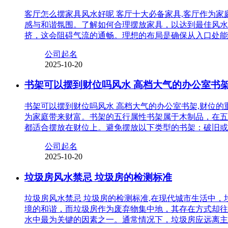
客厅怎么摆家具风水好呢 客厅十大必备家具,客厅作为
感与和谐氛围。了解如何合理摆放家具，以达到最佳风水
挤，这会阻碍气流的通畅。理想的布局是确保从入口处能
公司起名
2025-10-20
书架可以摆到财位吗风水 高档大气的办公室书
书架可以摆到财位吗风水 高档大气的办公室书架,财位
为家庭带来财富。书架的五行属性书架属于木制品，在五
都适合摆放在财位上。避免摆放以下类型的书架：破旧或
公司起名
2025-10-20
垃圾房风水禁忌 垃圾房的检测标准
垃圾房风水禁忌 垃圾房的检测标准,在现代城市生活中
境的和谐，而垃圾房作为废弃物集中地，其存在方式却往
水中最为关键的因素之一。通常情况下，垃圾房应远离主