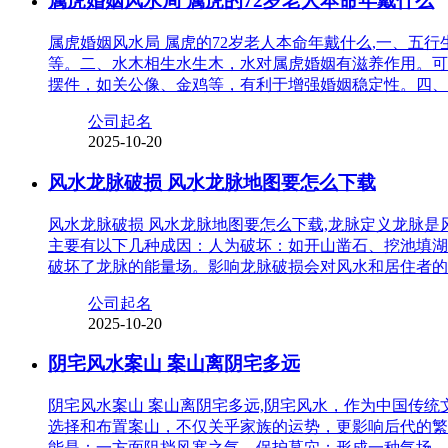
属虎婚姻风水局 属虎的72岁老人本命年戴什么
属虎婚姻风水局 属虎的72岁老人本命年戴什么,一、
等。二、水木相生水生木，水对属虎婚姻有滋养作用。可
摆件，如关公像、金鸡等，有利于增强婚姻稳定性。四、
公司起名
2025-10-20
风水龙脉破损 风水龙脉地图要怎么下载
风水龙脉破损 风水龙脉地图要怎么下载,龙脉定义龙脉
主要有以下几种成因：人为破坏：如开山凿石、挖池填湖
破坏了龙脉的能量场。影响龙脉破损会对风水和居住者的
公司起名
2025-10-20
阴宅风水案山 案山离阴宅多远
阴宅风水案山 案山离阴宅多远,阴宅风水，作为中国传
选择和布置案山，不仅关乎家族的运势，更影响后代的繁
能是：一方面阻挡风寒之气，保护墓穴；形成一种气场，