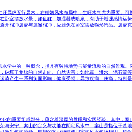
五行生旺属虎五行属木，在婚姻风水布局中，生旺木气尤为重要。
在卧室摆放水景，如鱼缸、加湿器或喷泉，有助于增强感情运势
避开相冲属虎与属猴相冲，应避免在卧室摆放猴形饰品。属虎克
是风水学中的一种概念，指具有独特地势与能量流动的自然景观
，破坏了龙脉的自然走向。自然灾害：如地震、洪水、泥石流等
运势产生一系列负面影响：健康受损：导致疾病、伤痛，特别是
统文化的重要组成部分，蕴含着深厚的哲理和实践经验。其中，
荣与安宁。案山的定义与功能在阴宅风水中，案山是指位于墓地
引导生气的流动。理想的案山能够使阴宅的风水气场稳固，确保