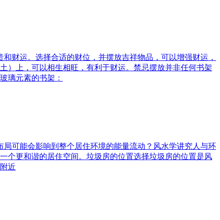
富贵和财运。选择合适的财位，并摆放吉祥物品，可以增强财运，
土）上，可以相生相旺，有利于财运。禁忌摆放并非任何书架
玻璃元素的书架：
水布局可能会影响到整个居住环境的能量流动？风水学讲究人与环
一个更和谐的居住空间。垃圾房的位置选择垃圾房的位置是风
附近