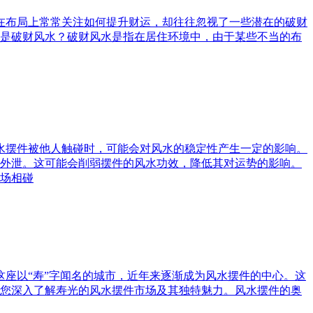
庭在布局上常常关注如何提升财运，却往往忽视了一些潜在的破财
是破财风水？破财风水是指在居住环境中，由于某些不当的布
风水摆件被他人触碰时，可能会对风水的稳定性产生一定的影响。
外泄。这可能会削弱摆件的风水功效，降低其对运势的影响。
场相碰
这座以“寿”字闻名的城市，近年来逐渐成为风水摆件的中心。这
您深入了解寿光的风水摆件市场及其独特魅力。风水摆件的奥