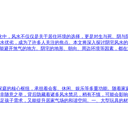
文化中，风水不仅仅是关于居住环境的选择，更是对生与死、阴
水优劣，成为了许多人关注的焦点。本文将深入探讨阴宅风水的
又能避开煞气的地方。阴宅的地形、朝向、周边环境等因素，都在
为家庭的核心枢纽，承担着会客、休闲、娱乐等多重功能。随着
非随意之举，背后隐藏着诸多风水禁忌，稍有不慎，可能会影响
足孩子需求，又能提升居家气场的和谐空间。一、大型玩具的材