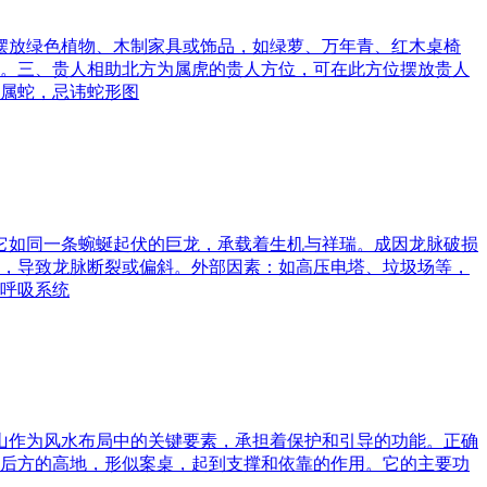
可摆放绿色植物、木制家具或饰品，如绿萝、万年青、红木桌椅
。三、贵人相助北方为属虎的贵人方位，可在此方位摆放贵人
属蛇，忌讳蛇形图
。它如同一条蜿蜒起伏的巨龙，承载着生机与祥瑞。成因龙脉破损
，导致龙脉断裂或偏斜。外部因素：如高压电塔、垃圾场等，
呼吸系统
案山作为风水布局中的关键要素，承担着保护和引导的功能。正确
后方的高地，形似案桌，起到支撑和依靠的作用。它的主要功