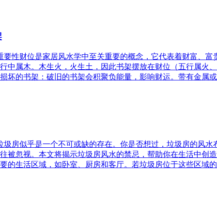
架
的重要性财位是家居风水学中至关重要的概念，它代表着财富、
行中属木。木生火，火生土，因此书架摆放在财位（五行属火、
损坏的书架：破旧的书架会积聚负能量，影响财运。带有金属或
，垃圾房似乎是一个不可或缺的存在。你是否想过，垃圾房的风
往被忽视。本文将揭示垃圾房风水的禁忌，帮助你在生活中创造
要的生活区域，如卧室、厨房和客厅。若垃圾房位于这些区域的