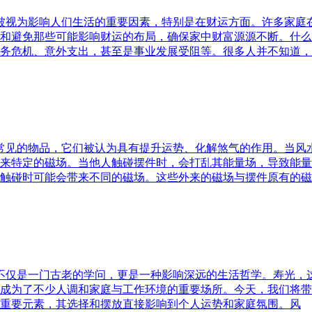
水被视为影响人们生活的重要因素，特别是在财运方面。许多家
和避免那些可能影响财运的布局，确保家中财富源源不断。什么
务危机、意外支出，甚至是事业发展受阻等。很多人并不知道，
中常见的物品，它们被认为具有提升运势、化解煞气的作用。当
来特定的磁场。当他人触碰摆件时，会打乱其能量场，导致能量
触碰时可能会带来不同的磁场。这些外来的磁场与摆件原有的磁
水不仅是一门古老的学问，更是一种影响深远的生活哲学。寿光，
成为了不少人调和家庭与工作环境的重要场所。今天，我们将带
重要元素，其选择和摆放直接影响到个人运势和家庭氛围。风