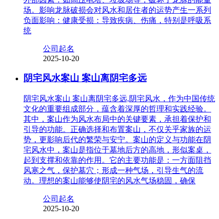
场。影响龙脉破损会对风水和居住者的运势产生一系列
负面影响：健康受损：导致疾病、伤痛，特别是呼吸系
统
公司起名
2025-10-20
阴宅风水案山 案山离阴宅多远
阴宅风水案山 案山离阴宅多远,阴宅风水，作为中国传统
文化的重要组成部分，蕴含着深厚的哲理和实践经验。
其中，案山作为风水布局中的关键要素，承担着保护和
引导的功能。正确选择和布置案山，不仅关乎家族的运
势，更影响后代的繁荣与安宁。案山的定义与功能在阴
宅风水中，案山是指位于墓地后方的高地，形似案桌，
起到支撑和依靠的作用。它的主要功能是：一方面阻挡
风寒之气，保护墓穴；形成一种气场，引导生气的流
动。理想的案山能够使阴宅的风水气场稳固，确保
公司起名
2025-10-20