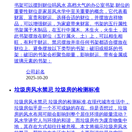
书架可以摆到财位吗风水 高档大气的办公室书架,财位的
重要性财位是家居风水学中至关重要的概念，它代表着
财富、富贵和财运。选择合适的财位，并摆放吉祥物
品，可以增强财运，为家庭带来财富。书架的五行属性
书架属于木制品，在五行中属木。木生火，火生土，因
此书架摆放在财位（五行属火、土）上，可以相生相
旺，有利于财运。禁忌摆放并非任何书架都适合摆放在
财位上。避免摆放以下类型的书架：破旧或损坏的书
架：破旧的书架会积聚负能量，影响财运。带有金属或
玻璃元素的书架：
公司起名
2025-10-20
垃圾房风水禁忌 垃圾房的检测标准
垃圾房风水禁忌 垃圾房的检测标准,在现代城市生活中，
垃圾房似乎是一个不可或缺的存在。你是否想过，垃圾
房的风水布局可能会影响到整个居住环境的能量流动？
风水学讲究人与环境的和谐，而垃圾房作为废弃物集中
地，其存在方式却往往被忽视。本文将揭示垃圾房风水