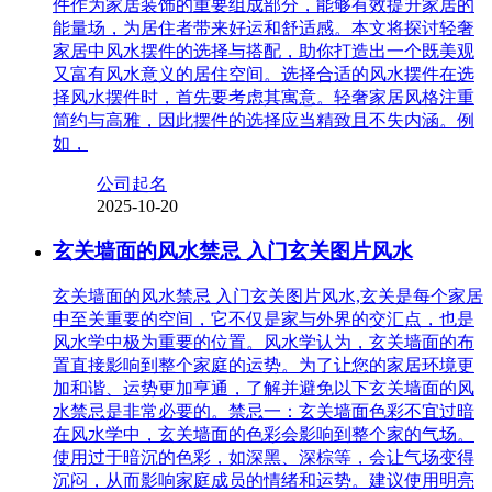
件作为家居装饰的重要组成部分，能够有效提升家居的
能量场，为居住者带来好运和舒适感。本文将探讨轻奢
家居中风水摆件的选择与搭配，助你打造出一个既美观
又富有风水意义的居住空间。选择合适的风水摆件在选
择风水摆件时，首先要考虑其寓意。轻奢家居风格注重
简约与高雅，因此摆件的选择应当精致且不失内涵。例
如，
公司起名
2025-10-20
玄关墙面的风水禁忌 入门玄关图片风水
玄关墙面的风水禁忌 入门玄关图片风水,玄关是每个家居
中至关重要的空间，它不仅是家与外界的交汇点，也是
风水学中极为重要的位置。风水学认为，玄关墙面的布
置直接影响到整个家庭的运势。为了让您的家居环境更
加和谐、运势更加亨通，了解并避免以下玄关墙面的风
水禁忌是非常必要的。禁忌一：玄关墙面色彩不宜过暗
在风水学中，玄关墙面的色彩会影响到整个家的气场。
使用过于暗沉的色彩，如深黑、深棕等，会让气场变得
沉闷，从而影响家庭成员的情绪和运势。建议使用明亮