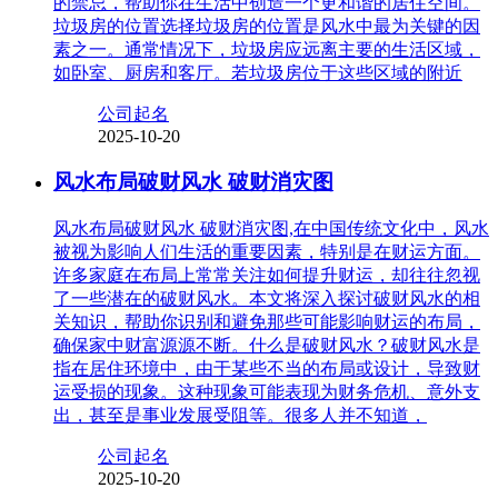
的禁忌，帮助你在生活中创造一个更和谐的居住空间。
垃圾房的位置选择垃圾房的位置是风水中最为关键的因
素之一。通常情况下，垃圾房应远离主要的生活区域，
如卧室、厨房和客厅。若垃圾房位于这些区域的附近
公司起名
2025-10-20
风水布局破财风水 破财消灾图
风水布局破财风水 破财消灾图,在中国传统文化中，风水
被视为影响人们生活的重要因素，特别是在财运方面。
许多家庭在布局上常常关注如何提升财运，却往往忽视
了一些潜在的破财风水。本文将深入探讨破财风水的相
关知识，帮助你识别和避免那些可能影响财运的布局，
确保家中财富源源不断。什么是破财风水？破财风水是
指在居住环境中，由于某些不当的布局或设计，导致财
运受损的现象。这种现象可能表现为财务危机、意外支
出，甚至是事业发展受阻等。很多人并不知道，
公司起名
2025-10-20