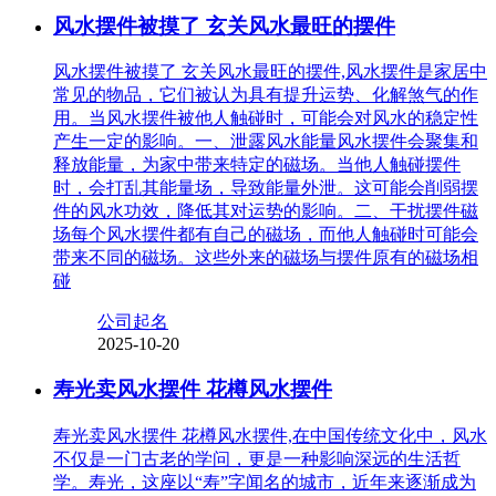
风水摆件被摸了 玄关风水最旺的摆件
风水摆件被摸了 玄关风水最旺的摆件,风水摆件是家居中
常见的物品，它们被认为具有提升运势、化解煞气的作
用。当风水摆件被他人触碰时，可能会对风水的稳定性
产生一定的影响。一、泄露风水能量风水摆件会聚集和
释放能量，为家中带来特定的磁场。当他人触碰摆件
时，会打乱其能量场，导致能量外泄。这可能会削弱摆
件的风水功效，降低其对运势的影响。二、干扰摆件磁
场每个风水摆件都有自己的磁场，而他人触碰时可能会
带来不同的磁场。这些外来的磁场与摆件原有的磁场相
碰
公司起名
2025-10-20
寿光卖风水摆件 花樽风水摆件
寿光卖风水摆件 花樽风水摆件,在中国传统文化中，风水
不仅是一门古老的学问，更是一种影响深远的生活哲
学。寿光，这座以“寿”字闻名的城市，近年来逐渐成为