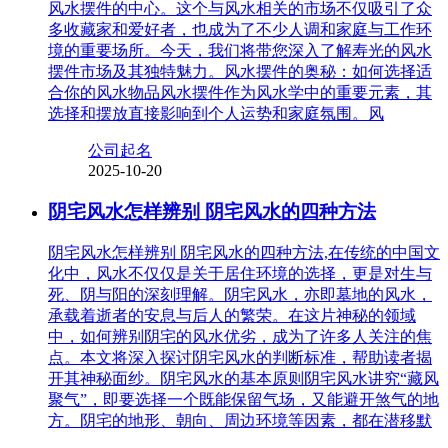
风水摆件的中心。这个与风水相关的市场不仅吸引了众
多收藏家和爱好者，也成为了不少人调和家庭与工作环
境的重要场所。今天，我们将带您深入了解寿光的风水
摆件市场及其独特魅力。风水摆件的奥秘：如何选择适
合你的风水物品风水摆件作为风水学中的重要元素，其
选择和摆放直接影响到个人运势和家庭氛围。风
公司起名
2025-10-20
阴宅风水怎样辨别 阴宅风水的四种方法
阴宅风水怎样辨别 阴宅风水的四种方法,在传统的中国文
化中，风水不仅仅是关于居住环境的选择，更是对生与
死、阴与阳的深刻理解。阴宅风水，亦即墓地的风水，
承载着逝者的安息与后人的繁荣。在这片神秘的领域
中，如何辨别阴宅的风水优劣，成为了许多人关注的焦
点。本文将深入探讨阴宅风水的判断标准，帮助读者揭
开其神秘面纱。阴宅风水的基本原则阴宅风水讲究“藏风
聚气”，即要选择一个既能保留气场，又能避开煞气的地
方。阴宅的地形、朝向、周边环境等因素，都在潜移默