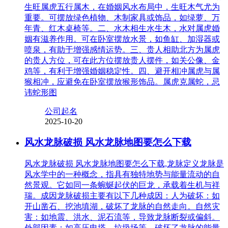
生旺属虎五行属木，在婚姻风水布局中，生旺木气尤为
重要。可摆放绿色植物、木制家具或饰品，如绿萝、万
年青、红木桌椅等。二、水木相生水生木，水对属虎婚
姻有滋养作用。可在卧室摆放水景，如鱼缸、加湿器或
喷泉，有助于增强感情运势。三、贵人相助北方为属虎
的贵人方位，可在此方位摆放贵人摆件，如关公像、金
鸡等，有利于增强婚姻稳定性。四、避开相冲属虎与属
猴相冲，应避免在卧室摆放猴形饰品。属虎克属蛇，忌
讳蛇形图
公司起名
2025-10-20
风水龙脉破损 风水龙脉地图要怎么下载
风水龙脉破损 风水龙脉地图要怎么下载,龙脉定义龙脉是
风水学中的一种概念，指具有独特地势与能量流动的自
然景观。它如同一条蜿蜒起伏的巨龙，承载着生机与祥
瑞。成因龙脉破损主要有以下几种成因：人为破坏：如
开山凿石、挖池填湖，破坏了龙脉的自然走向。自然灾
害：如地震、洪水、泥石流等，导致龙脉断裂或偏斜。
外部因素：如高压电塔、垃圾场等，破坏了龙脉的能量