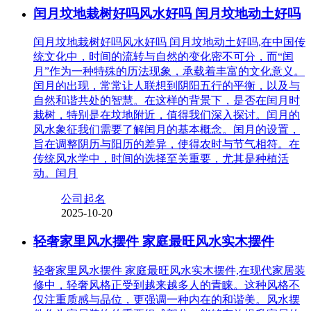
闰月坟地栽树好吗风水好吗 闰月坟地动土好吗
闰月坟地栽树好吗风水好吗 闰月坟地动土好吗,在中国传
统文化中，时间的流转与自然的变化密不可分，而“闰
月”作为一种特殊的历法现象，承载着丰富的文化意义。
闰月的出现，常常让人联想到阴阳五行的平衡，以及与
自然和谐共处的智慧。在这样的背景下，是否在闰月时
栽树，特别是在坟地附近，值得我们深入探讨。闰月的
风水象征我们需要了解闰月的基本概念。闰月的设置，
旨在调整阴历与阳历的差异，使得农时与节气相符。在
传统风水学中，时间的选择至关重要，尤其是种植活
动。闰月
公司起名
2025-10-20
轻奢家里风水摆件 家庭最旺风水实木摆件
轻奢家里风水摆件 家庭最旺风水实木摆件,在现代家居装
修中，轻奢风格正受到越来越多人的青睐。这种风格不
仅注重质感与品位，更强调一种内在的和谐美。风水摆