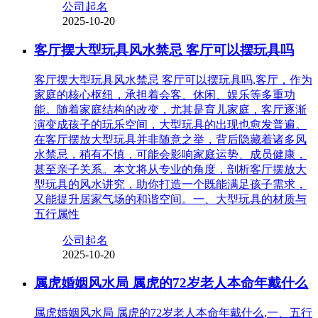
公司起名
2025-10-20
客厅摆大型玩具风水禁忌 客厅可以摆玩具吗
客厅摆大型玩具风水禁忌 客厅可以摆玩具吗,客厅，作为
家庭的核心枢纽，承担着会客、休闲、娱乐等多重功
能。随着家庭结构的改变，尤其是育儿家庭，客厅逐渐
演变成孩子的玩乐空间，大型玩具的出现也愈发普遍。
在客厅摆放大型玩具并非随意之举，背后隐藏着诸多风
水禁忌，稍有不慎，可能会影响家庭运势、成员健康，
甚至亲子关系。本文将从专业的角度，剖析客厅摆放大
型玩具的风水讲究，助你打造一个既能满足孩子需求，
又能提升居家气场的和谐空间。一、大型玩具的材质与
五行属性
公司起名
2025-10-20
属虎婚姻风水局 属虎的72岁老人本命年戴什么
属虎婚姻风水局 属虎的72岁老人本命年戴什么,一、五行