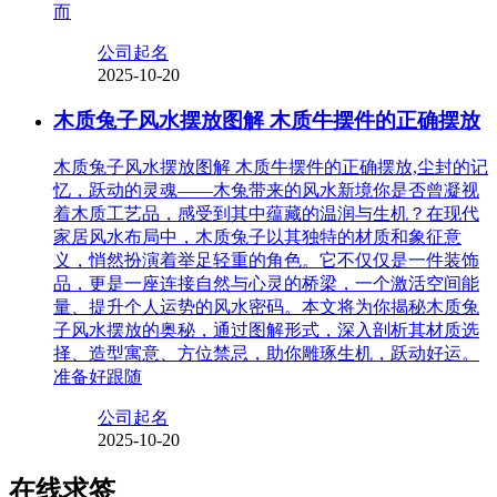
而
公司起名
2025-10-20
木质兔子风水摆放图解 木质牛摆件的正确摆放
木质兔子风水摆放图解 木质牛摆件的正确摆放,尘封的记
忆，跃动的灵魂——木兔带来的风水新境你是否曾凝视
着木质工艺品，感受到其中蕴藏的温润与生机？在现代
家居风水布局中，木质兔子以其独特的材质和象征意
义，悄然扮演着举足轻重的角色。它不仅仅是一件装饰
品，更是一座连接自然与心灵的桥梁，一个激活空间能
量、提升个人运势的风水密码。本文将为你揭秘木质兔
子风水摆放的奥秘，通过图解形式，深入剖析其材质选
择、造型寓意、方位禁忌，助你雕琢生机，跃动好运。
准备好跟随
公司起名
2025-10-20
在线求签