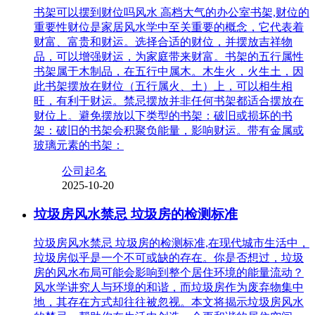
书架可以摆到财位吗风水 高档大气的办公室书架,财位的
重要性财位是家居风水学中至关重要的概念，它代表着
财富、富贵和财运。选择合适的财位，并摆放吉祥物
品，可以增强财运，为家庭带来财富。书架的五行属性
书架属于木制品，在五行中属木。木生火，火生土，因
此书架摆放在财位（五行属火、土）上，可以相生相
旺，有利于财运。禁忌摆放并非任何书架都适合摆放在
财位上。避免摆放以下类型的书架：破旧或损坏的书
架：破旧的书架会积聚负能量，影响财运。带有金属或
玻璃元素的书架：
公司起名
2025-10-20
垃圾房风水禁忌 垃圾房的检测标准
垃圾房风水禁忌 垃圾房的检测标准,在现代城市生活中，
垃圾房似乎是一个不可或缺的存在。你是否想过，垃圾
房的风水布局可能会影响到整个居住环境的能量流动？
风水学讲究人与环境的和谐，而垃圾房作为废弃物集中
地，其存在方式却往往被忽视。本文将揭示垃圾房风水