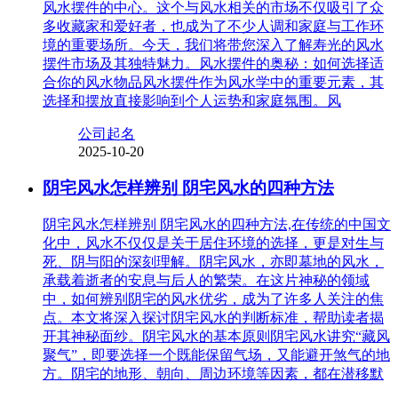
风水摆件的中心。这个与风水相关的市场不仅吸引了众
多收藏家和爱好者，也成为了不少人调和家庭与工作环
境的重要场所。今天，我们将带您深入了解寿光的风水
摆件市场及其独特魅力。风水摆件的奥秘：如何选择适
合你的风水物品风水摆件作为风水学中的重要元素，其
选择和摆放直接影响到个人运势和家庭氛围。风
公司起名
2025-10-20
阴宅风水怎样辨别 阴宅风水的四种方法
阴宅风水怎样辨别 阴宅风水的四种方法,在传统的中国文
化中，风水不仅仅是关于居住环境的选择，更是对生与
死、阴与阳的深刻理解。阴宅风水，亦即墓地的风水，
承载着逝者的安息与后人的繁荣。在这片神秘的领域
中，如何辨别阴宅的风水优劣，成为了许多人关注的焦
点。本文将深入探讨阴宅风水的判断标准，帮助读者揭
开其神秘面纱。阴宅风水的基本原则阴宅风水讲究“藏风
聚气”，即要选择一个既能保留气场，又能避开煞气的地
方。阴宅的地形、朝向、周边环境等因素，都在潜移默