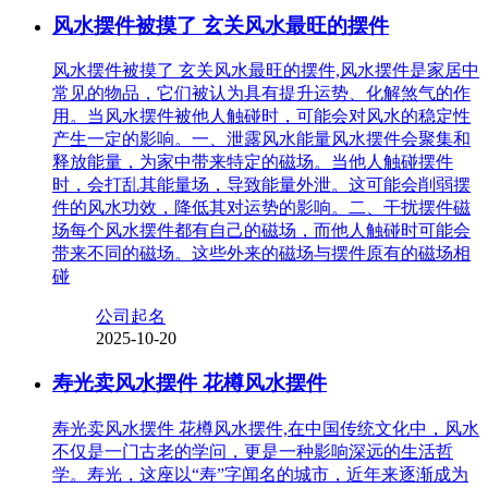
风水摆件被摸了 玄关风水最旺的摆件
风水摆件被摸了 玄关风水最旺的摆件,风水摆件是家居中
常见的物品，它们被认为具有提升运势、化解煞气的作
用。当风水摆件被他人触碰时，可能会对风水的稳定性
产生一定的影响。一、泄露风水能量风水摆件会聚集和
释放能量，为家中带来特定的磁场。当他人触碰摆件
时，会打乱其能量场，导致能量外泄。这可能会削弱摆
件的风水功效，降低其对运势的影响。二、干扰摆件磁
场每个风水摆件都有自己的磁场，而他人触碰时可能会
带来不同的磁场。这些外来的磁场与摆件原有的磁场相
碰
公司起名
2025-10-20
寿光卖风水摆件 花樽风水摆件
寿光卖风水摆件 花樽风水摆件,在中国传统文化中，风水
不仅是一门古老的学问，更是一种影响深远的生活哲
学。寿光，这座以“寿”字闻名的城市，近年来逐渐成为