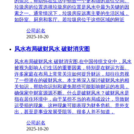
的禁忌，帮助你在生活中创造一个更和谐的居住空间。
垃圾房的位置选择垃圾房的位置是风水中最为关键的因
素之一。通常情况下，垃圾房应远离主要的生活区域，
如卧室、厨房和客厅。若垃圾房位于这些区域的附近
公司起名
2025-10-20
风水布局破财风水 破财消灾图
风水布局破财风水 破财消灾图,在中国传统文化中，风水
被视为影响人们生活的重要因素，特别是在财运方面。
许多家庭在布局上常常关注如何提升财运，却往往忽视
了一些潜在的破财风水。本文将深入探讨破财风水的相
关知识，帮助你识别和避免那些可能影响财运的布局，
确保家中财富源源不断。什么是破财风水？破财风水是
指在居住环境中，由于某些不当的布局或设计，导致财
运受损的现象。这种现象可能表现为财务危机、意外支
出，甚至是事业发展受阻等。很多人并不知道，
公司起名
2025-10-20