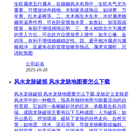
生旺属虎五行属木，在婚姻风水布局中，生旺木气尤为
重要。可摆放绿色植物、木制家具或饰品，如绿萝、万
年青、红木桌椅等。二、水木相生水生木，水对属虎婚
姻有滋养作用。可在卧室摆放水景，如鱼缸、加湿器或
喷泉，有助于增强感情运势。三、贵人相助北方为属虎
的贵人方位，可在此方位摆放贵人摆件，如关公像、金
鸡等，有利于增强婚姻稳定性。四、避开相冲属虎与属
猴相冲，应避免在卧室摆放猴形饰品。属虎克属蛇，忌
讳蛇形图
公司起名
2025-10-20
风水龙脉破损 风水龙脉地图要怎么下载
风水龙脉破损 风水龙脉地图要怎么下载,龙脉定义龙脉是
风水学中的一种概念，指具有独特地势与能量流动的自
然景观。它如同一条蜿蜒起伏的巨龙，承载着生机与祥
瑞。成因龙脉破损主要有以下几种成因：人为破坏：如
开山凿石、挖池填湖，破坏了龙脉的自然走向。自然灾
害：如地震、洪水、泥石流等，导致龙脉断裂或偏斜。
外部因素：如高压电塔、垃圾场等，破坏了龙脉的能量