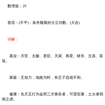
数理值：29
签语：(不平)：泉舟顺展的大立功数。(大吉)
详解：
基业：天官、太极、君臣、天厨、将星、财帛、文昌、富
翁。
家庭：乏祖力，地格为时，有乏子息或不和。
健康：先天五行为金而三才善良者，可望安康，土火者弱
病之虑。