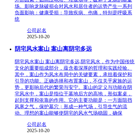
场。影响龙脉破损会对风水和居住者的运势产生一系列
负面影响：健康受损：导致疾病、伤痛，特别是呼吸系
统
公司起名
2025-10-20
阴宅风水案山 案山离阴宅多远
阴宅风水案山 案山离阴宅多远,阴宅风水，作为中国传统
文化的重要组成部分，蕴含着深厚的哲理和实践经验。
其中，案山作为风水布局中的关键要素，承担着保护和
引导的功能。正确选择和布置案山，不仅关乎家族的运
势，更影响后代的繁荣与安宁。案山的定义与功能在阴
宅风水中，案山是指位于墓地后方的高地，形似案桌，
起到支撑和依靠的作用。它的主要功能是：一方面阻挡
风寒之气，保护墓穴；形成一种气场，引导生气的流
动。理想的案山能够使阴宅的风水气场稳固，确保
公司起名
2025-10-20