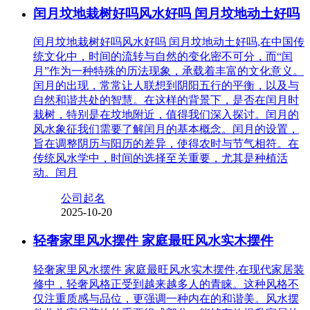
闰月坟地栽树好吗风水好吗 闰月坟地动土好吗
闰月坟地栽树好吗风水好吗 闰月坟地动土好吗,在中国传
统文化中，时间的流转与自然的变化密不可分，而“闰
月”作为一种特殊的历法现象，承载着丰富的文化意义。
闰月的出现，常常让人联想到阴阳五行的平衡，以及与
自然和谐共处的智慧。在这样的背景下，是否在闰月时
栽树，特别是在坟地附近，值得我们深入探讨。闰月的
风水象征我们需要了解闰月的基本概念。闰月的设置，
旨在调整阴历与阳历的差异，使得农时与节气相符。在
传统风水学中，时间的选择至关重要，尤其是种植活
动。闰月
公司起名
2025-10-20
轻奢家里风水摆件 家庭最旺风水实木摆件
轻奢家里风水摆件 家庭最旺风水实木摆件,在现代家居装
修中，轻奢风格正受到越来越多人的青睐。这种风格不
仅注重质感与品位，更强调一种内在的和谐美。风水摆