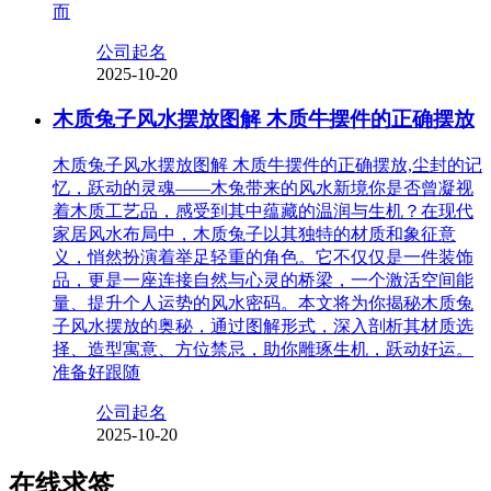
而
公司起名
2025-10-20
木质兔子风水摆放图解 木质牛摆件的正确摆放
木质兔子风水摆放图解 木质牛摆件的正确摆放,尘封的记
忆，跃动的灵魂——木兔带来的风水新境你是否曾凝视
着木质工艺品，感受到其中蕴藏的温润与生机？在现代
家居风水布局中，木质兔子以其独特的材质和象征意
义，悄然扮演着举足轻重的角色。它不仅仅是一件装饰
品，更是一座连接自然与心灵的桥梁，一个激活空间能
量、提升个人运势的风水密码。本文将为你揭秘木质兔
子风水摆放的奥秘，通过图解形式，深入剖析其材质选
择、造型寓意、方位禁忌，助你雕琢生机，跃动好运。
准备好跟随
公司起名
2025-10-20
在线求签