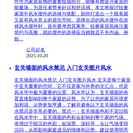
件作为家居装饰的重要组成部分，能够有效提升家居的
能量场，为居住者带来好运和舒适感。本文将探讨轻奢
家居中风水摆件的选择与搭配，助你打造出一个既美观
又富有风水意义的居住空间。选择合适的风水摆件在选
择风水摆件时，首先要考虑其寓意。轻奢家居风格注重
简约与高雅，因此摆件的选择应当精致且不失内涵。例
如，
公司起名
2025-10-20
玄关墙面的风水禁忌 入门玄关图片风水
玄关墙面的风水禁忌 入门玄关图片风水,玄关是每个家居
中至关重要的空间，它不仅是家与外界的交汇点，也是
风水学中极为重要的位置。风水学认为，玄关墙面的布
置直接影响到整个家庭的运势。为了让您的家居环境更
加和谐、运势更加亨通，了解并避免以下玄关墙面的风
水禁忌是非常必要的。禁忌一：玄关墙面色彩不宜过暗
在风水学中，玄关墙面的色彩会影响到整个家的气场。
使用过于暗沉的色彩，如深黑、深棕等，会让气场变得
沉闷，从而影响家庭成员的情绪和运势。建议使用明亮