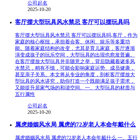
公司起名
2025-10-20
客厅摆大型玩具风水禁忌 客厅可以摆玩具吗
客厅摆大型玩具风水禁忌 客厅可以摆玩具吗,客厅，作为
家庭的核心枢纽，承担着会客、休闲、娱乐等多重功
能。随着家庭结构的改变，尤其是育儿家庭，客厅逐渐
演变成孩子的玩乐空间，大型玩具的出现也愈发普遍。
在客厅摆放大型玩具并非随意之举，背后隐藏着诸多风
水禁忌，稍有不慎，可能会影响家庭运势、成员健康，
甚至亲子关系。本文将从专业的角度，剖析客厅摆放大
型玩具的风水讲究，助你打造一个既能满足孩子需求，
又能提升居家气场的和谐空间。一、大型玩具的材质与
五行属性
公司起名
2025-10-20
属虎婚姻风水局 属虎的72岁老人本命年戴什么
属虎婚姻风水局 属虎的72岁老人本命年戴什么,一、五行