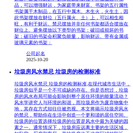
品，可以增强财运，为家庭带来财富。书架的五行属性
书架属于木制品，在五行中属木。木生火，火生土，因
此书架摆放在财位（五行属火、土）上，可以相生相
旺，有利于财运。禁忌摆放并非任何书架都适合摆放在
财位上。避免摆放以下类型的书架：破旧或损坏的书
架：破旧的书架会积聚负能量，影响财运。带有金属或
玻璃元素的书架：
公司起名
2025-10-20
垃圾房风水禁忌 垃圾房的检测标准
垃圾房风水禁忌 垃圾房的检测标准,在现代城市生活中，
垃圾房似乎是一个不可或缺的存在。你是否想过，垃圾
房的风水布局可能会影响到整个居住环境的能量流动？
风水学讲究人与环境的和谐，而垃圾房作为废弃物集中
地，其存在方式却往往被忽视。本文将揭示垃圾房风水
的禁忌，帮助你在生活中创造一个更和谐的居住空间。
垃圾房的位置选择垃圾房的位置是风水中最为关键的因
素之一。通常情况下，垃圾房应远离主要的生活区域，