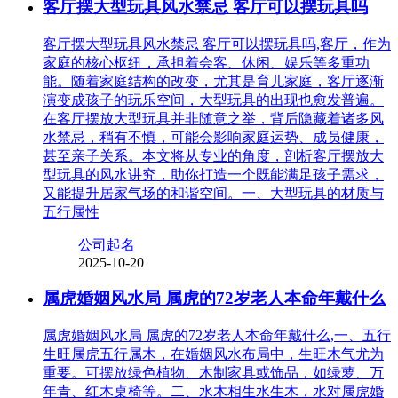
客厅摆大型玩具风水禁忌 客厅可以摆玩具吗
客厅摆大型玩具风水禁忌 客厅可以摆玩具吗,客厅，作为
家庭的核心枢纽，承担着会客、休闲、娱乐等多重功
能。随着家庭结构的改变，尤其是育儿家庭，客厅逐渐
演变成孩子的玩乐空间，大型玩具的出现也愈发普遍。
在客厅摆放大型玩具并非随意之举，背后隐藏着诸多风
水禁忌，稍有不慎，可能会影响家庭运势、成员健康，
甚至亲子关系。本文将从专业的角度，剖析客厅摆放大
型玩具的风水讲究，助你打造一个既能满足孩子需求，
又能提升居家气场的和谐空间。一、大型玩具的材质与
五行属性
公司起名
2025-10-20
属虎婚姻风水局 属虎的72岁老人本命年戴什么
属虎婚姻风水局 属虎的72岁老人本命年戴什么,一、五行
生旺属虎五行属木，在婚姻风水布局中，生旺木气尤为
重要。可摆放绿色植物、木制家具或饰品，如绿萝、万
年青、红木桌椅等。二、水木相生水生木，水对属虎婚