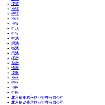
流策
池镜
链镜
池观
池策
链观
链策
智池
观池
衡池
策池
枢衡
鼎衡
钧衡
流衡
池枢
链枢
池衡
链衡
北京福驰腾兴物业管理有限公司
北京捷途盛达物业管理有限公司