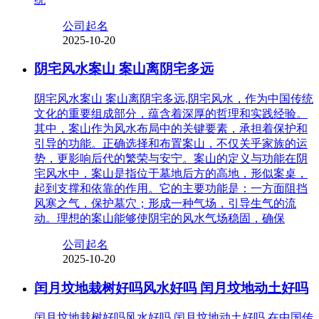
公司起名
2025-10-20
阴宅风水案山 案山离阴宅多远
阴宅风水案山 案山离阴宅多远,阴宅风水，作为中国传统
文化的重要组成部分，蕴含着深厚的哲理和实践经验。
其中，案山作为风水布局中的关键要素，承担着保护和
引导的功能。正确选择和布置案山，不仅关乎家族的运
势，更影响后代的繁荣与安宁。案山的定义与功能在阴
宅风水中，案山是指位于墓地后方的高地，形似案桌，
起到支撑和依靠的作用。它的主要功能是：一方面阻挡
风寒之气，保护墓穴；形成一种气场，引导生气的流
动。理想的案山能够使阴宅的风水气场稳固，确保
公司起名
2025-10-20
闰月坟地栽树好吗风水好吗 闰月坟地动土好吗
闰月坟地栽树好吗风水好吗 闰月坟地动土好吗,在中国传