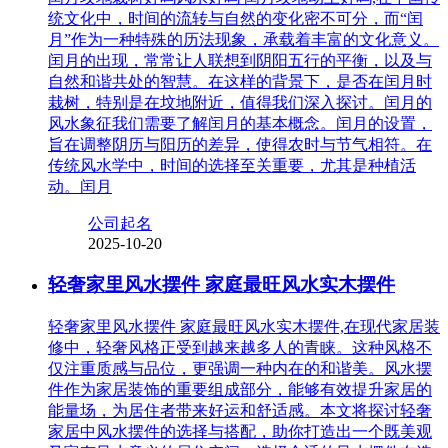
统文化中，时间的流转与自然的变化密不可分，而“闰
月”作为一种特殊的历法现象，承载着丰富的文化意义。
闰月的出现，常常让人联想到阴阳五行的平衡，以及与
自然和谐共处的智慧。在这样的背景下，是否在闰月时
栽树，特别是在坟地附近，值得我们深入探讨。闰月的
风水象征我们需要了解闰月的基本概念。闰月的设置，
旨在调整阴历与阳历的差异，使得农时与节气相符。在
传统风水学中，时间的选择至关重要，尤其是种植活
动。闰月
公司起名
2025-10-20
轻奢家里风水摆件 家庭最旺风水实木摆件
轻奢家里风水摆件 家庭最旺风水实木摆件,在现代家居装
修中，轻奢风格正受到越来越多人的青睐。这种风格不
仅注重质感与品位，更强调一种内在的和谐美。风水摆
件作为家居装饰的重要组成部分，能够有效提升家居的
能量场，为居住者带来好运和舒适感。本文将探讨轻奢
家居中风水摆件的选择与搭配，助你打造出一个既美观