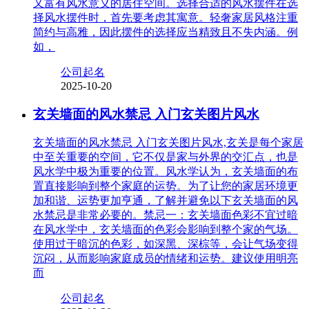
又富有风水意义的居住空间。选择合适的风水摆件在选
择风水摆件时，首先要考虑其寓意。轻奢家居风格注重
简约与高雅，因此摆件的选择应当精致且不失内涵。例
如，
公司起名
2025-10-20
玄关墙面的风水禁忌 入门玄关图片风水
玄关墙面的风水禁忌 入门玄关图片风水,玄关是每个家居
中至关重要的空间，它不仅是家与外界的交汇点，也是
风水学中极为重要的位置。风水学认为，玄关墙面的布
置直接影响到整个家庭的运势。为了让您的家居环境更
加和谐、运势更加亨通，了解并避免以下玄关墙面的风
水禁忌是非常必要的。禁忌一：玄关墙面色彩不宜过暗
在风水学中，玄关墙面的色彩会影响到整个家的气场。
使用过于暗沉的色彩，如深黑、深棕等，会让气场变得
沉闷，从而影响家庭成员的情绪和运势。建议使用明亮
而
公司起名