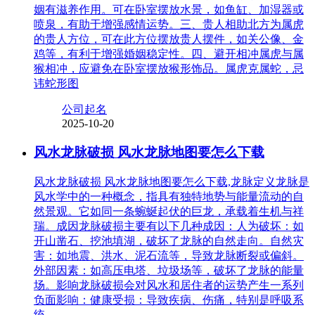
姻有滋养作用。可在卧室摆放水景，如鱼缸、加湿器或
喷泉，有助于增强感情运势。三、贵人相助北方为属虎
的贵人方位，可在此方位摆放贵人摆件，如关公像、金
鸡等，有利于增强婚姻稳定性。四、避开相冲属虎与属
猴相冲，应避免在卧室摆放猴形饰品。属虎克属蛇，忌
讳蛇形图
公司起名
2025-10-20
风水龙脉破损 风水龙脉地图要怎么下载
风水龙脉破损 风水龙脉地图要怎么下载,龙脉定义龙脉是
风水学中的一种概念，指具有独特地势与能量流动的自
然景观。它如同一条蜿蜒起伏的巨龙，承载着生机与祥
瑞。成因龙脉破损主要有以下几种成因：人为破坏：如
开山凿石、挖池填湖，破坏了龙脉的自然走向。自然灾
害：如地震、洪水、泥石流等，导致龙脉断裂或偏斜。
外部因素：如高压电塔、垃圾场等，破坏了龙脉的能量
场。影响龙脉破损会对风水和居住者的运势产生一系列
负面影响：健康受损：导致疾病、伤痛，特别是呼吸系
统