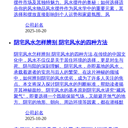
摆件市场及其独特魅力。风水摆件的奥秘：如何选择适
合你的风水物品风水摆件作为风水学中的重要元素，其
选择和摆放直接影响到个人运势和家庭氛围。风
公司起名
2025-10-20
阴宅风水怎样辨别 阴宅风水的四种方法
阴宅风水怎样辨别 阴宅风水的四种方法,在传统的中国文
化中，风水不仅仅是关于居住环境的选择，更是对生与
死、阴与阳的深刻理解。阴宅风水，亦即墓地的风水，
承载着逝者的安息与后人的繁荣。在这片神秘的领域
中，如何辨别阴宅的风水优劣，成为了许多人关注的焦
点。本文将深入探讨阴宅风水的判断标准，帮助读者揭
开其神秘面纱。阴宅风水的基本原则阴宅风水讲究“藏风
聚气”，即要选择一个既能保留气场，又能避开煞气的地
方。阴宅的地形、朝向、周边环境等因素，都在潜移默
公司起名
2025-10-20