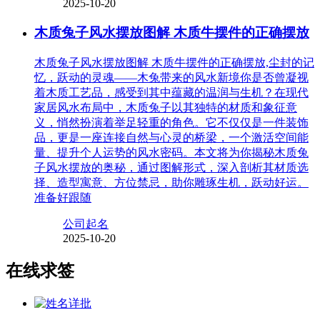
2025-10-20
木质兔子风水摆放图解 木质牛摆件的正确摆放
木质兔子风水摆放图解 木质牛摆件的正确摆放,尘封的记
忆，跃动的灵魂——木兔带来的风水新境你是否曾凝视
着木质工艺品，感受到其中蕴藏的温润与生机？在现代
家居风水布局中，木质兔子以其独特的材质和象征意
义，悄然扮演着举足轻重的角色。它不仅仅是一件装饰
品，更是一座连接自然与心灵的桥梁，一个激活空间能
量、提升个人运势的风水密码。本文将为你揭秘木质兔
子风水摆放的奥秘，通过图解形式，深入剖析其材质选
择、造型寓意、方位禁忌，助你雕琢生机，跃动好运。
准备好跟随
公司起名
2025-10-20
在线求签