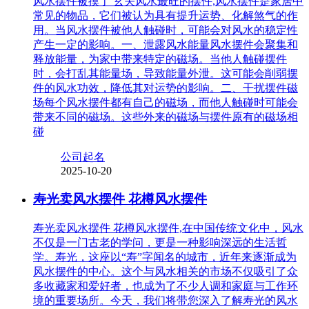
风水摆件被摸了 玄关风水最旺的摆件,风水摆件是家居中
常见的物品，它们被认为具有提升运势、化解煞气的作
用。当风水摆件被他人触碰时，可能会对风水的稳定性
产生一定的影响。一、泄露风水能量风水摆件会聚集和
释放能量，为家中带来特定的磁场。当他人触碰摆件
时，会打乱其能量场，导致能量外泄。这可能会削弱摆
件的风水功效，降低其对运势的影响。二、干扰摆件磁
场每个风水摆件都有自己的磁场，而他人触碰时可能会
带来不同的磁场。这些外来的磁场与摆件原有的磁场相
碰
公司起名
2025-10-20
寿光卖风水摆件 花樽风水摆件
寿光卖风水摆件 花樽风水摆件,在中国传统文化中，风水
不仅是一门古老的学问，更是一种影响深远的生活哲
学。寿光，这座以“寿”字闻名的城市，近年来逐渐成为
风水摆件的中心。这个与风水相关的市场不仅吸引了众
多收藏家和爱好者，也成为了不少人调和家庭与工作环
境的重要场所。今天，我们将带您深入了解寿光的风水