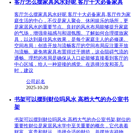
客厅怎么摆家具风水好呢 客厅十大必备家具
客厅怎么摆家具风水好呢 客厅十大必备家具,客厅作为家
庭生活的中心，不仅是家人聚会、休闲娱乐的场所，更
是家居风水的重要节点。良好的风水布局能够提升家庭
的气场，增强幸福感与和谐氛围。了解如何合理摆放家
具，以达到最佳风水效果，是每个家庭主人的必修课。
空间布局：创造开放与流畅客厅的空间布局应注重开放
与流畅。避免将家具布置得过于拥挤，这会阻碍气流的
通畅。理想的布局是确保从入口处能够直接看到客厅的
中心区域，给人一种迎接的感觉。在选择沙发和茶几
时，建议
公司起名
2025-10-20
书架可以摆到财位吗风水 高档大气的办公室书
架
书架可以摆到财位吗风水 高档大气的办公室书架,财位的
重要性财位是家居风水学中至关重要的概念，它代表着
财富、富贵和财运。选择合适的财位，并摆放吉祥物